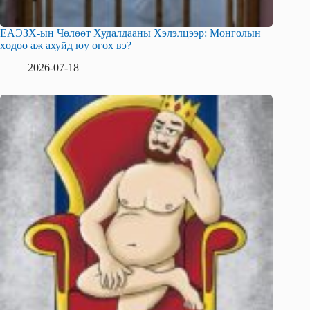
ЕАЭЗХ-ын Чөлөөт Худалдааны Хэлэлцээр: Монголын
хөдөө аж ахуйд юу өгөх вэ?
2026-07-18