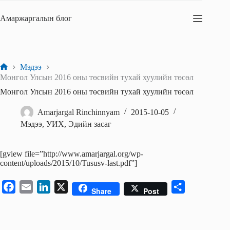
Skip
to
Амаржаргалын блог
content
Мэдээ
Home
Монгол Улсын 2016 оны төсвийн тухай хуулийн төсөл
Монгол Улсын 2016 оны төсвийн тухай хуулийн төсөл
Amarjargal Rinchinnyam
2015-10-05
Мэдээ
,
УИХ
,
Эдийн засаг
[gview file=”http://www.amarjargal.org/wp-
content/uploads/2015/10/Tususv-last.pdf”]
F
E
L
X
S
Share
Post
a
m
i
h
c
a
n
a
e
i
k
r