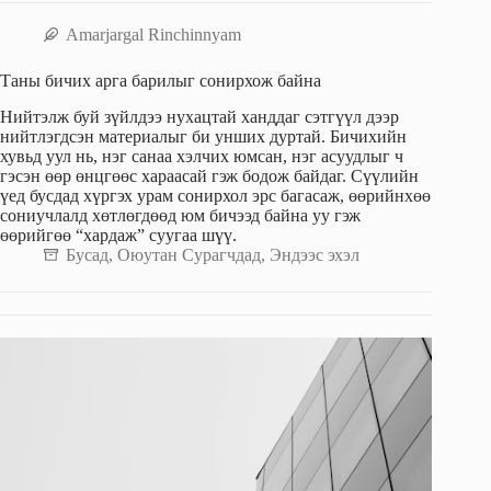
Amarjargal Rinchinnyam
Таны бичих арга барилыг сонирхож байна
Нийтэлж буй зүйлдээ нухацтай ханддаг сэтгүүл дээр
нийтлэгдсэн материалыг би унших дуртай. Бичихийн
хувьд уул нь, нэг санаа хэлчих юмсан, нэг асуудлыг ч
гэсэн өөр өнцгөөс хараасай гэж бодож байдаг. Сүүлийн
үед бусдад хүргэх урам сонирхол эрс багасаж, өөрийнхөө
сониучлалд хөтлөгдөөд юм бичээд байна уу гэж
өөрийгөө “хардаж” суугаа шүү.
Бусад
,
Оюутан Сурагчдад
,
Эндээс эхэл