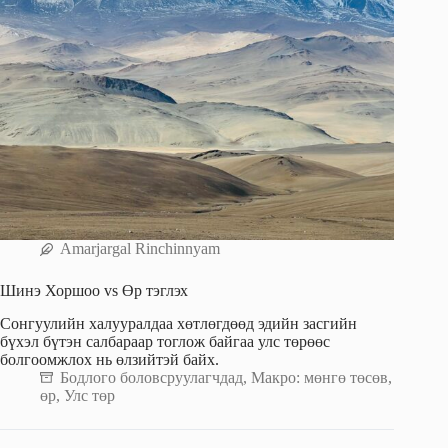
Amarjargal Rinchinnyam
Шинэ Хоршоо vs Өр тэглэх
Сонгуулийн халууралдаа хөтлөгдөөд эдийн засгийн
бүхэл бүтэн салбараар тоглож байгаа улс төрөөс
болгоомжлох нь өлзийтэй байх.
Бодлого боловсруулагчдад
,
Макро: мөнгө төсөв,
өр
,
Улс төр