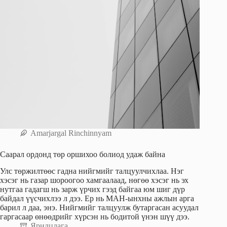
Amarjargal Rinchinnyam
Саарал ордонд төр оршихоо болиод удаж байна
Улс төржилтөөс гадна нийгмийг талцуулчихлаа. Нэг
хэсэг нь газар шороогоо хамгаалаад, нөгөө хэсэг нь эх
нутгаа гадагш нь зарж үрчих гээд байгаа юм шиг дүр
байдал үүсчихлээ л дээ. Ер нь МАН-ынхны ажлын арга
барил л даа, энэ. Нийгмийг талцуулж бутаргасан асуудал
гаргасаар өнөөдрийг хүрсэн нь бодитой үнэн шүү дээ.
Ярилцлага