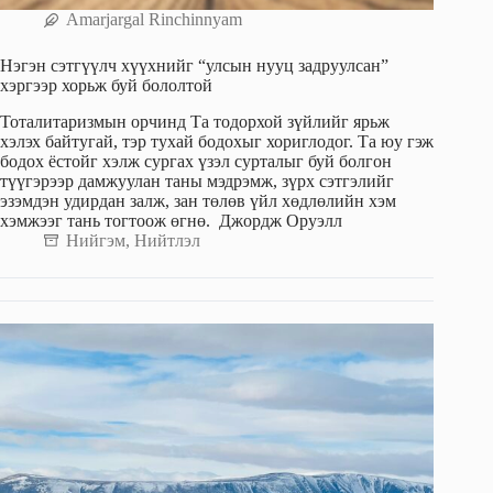
Amarjargal Rinchinnyam
Нэгэн сэтгүүлч хүүхнийг “улсын нууц задруулсан”
хэргээр хорьж буй бололтой
Тоталитаризмын орчинд Та тодорхой зүйлийг ярьж
хэлэх байтугай, тэр тухай бодохыг хориглодог. Та юу гэж
бодох ёстойг хэлж сургах үзэл сурталыг буй болгон
түүгэрээр дамжуулан таны мэдрэмж, зүрх сэтгэлийг
эзэмдэн удирдан залж, зан төлөв үйл хөдлөлийн хэм
хэмжээг тань тогтоож өгнө. Джордж Оруэлл
Нийгэм
,
Нийтлэл