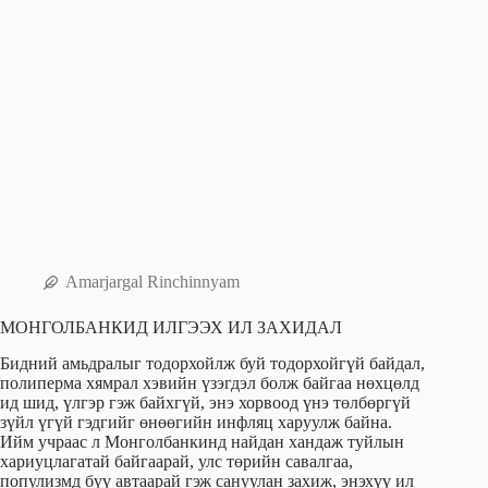
Amarjargal Rinchinnyam
МОНГОЛБАНКИД ИЛГЭЭХ ИЛ ЗАХИДАЛ
Бидний амьдралыг тодорхойлж буй тодорхойгүй байдал,
полиперма хямрал хэвийн үзэгдэл болж байгаа нөхцөлд
ид шид, үлгэр гэж байхгүй, энэ хорвоод үнэ төлбөргүй
зүйл үгүй гэдгийг өнөөгийн инфляц харуулж байна.
Ийм учраас л Монголбанкинд найдан хандаж туйлын
хариуцлагатай байгаарай, улс төрийн савалгаа,
популизмд бүү автаарай гэж сануулан захиж, энэхүү ил