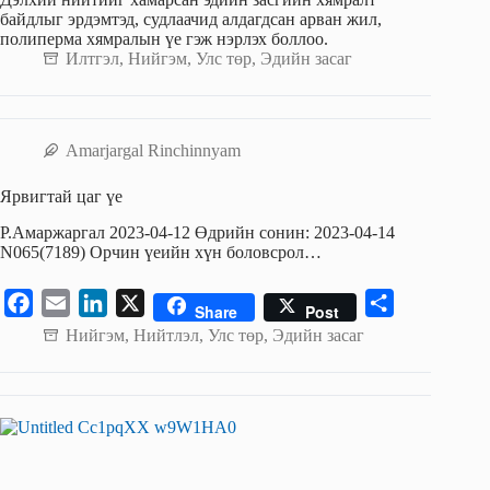
байдлыг эрдэмтэд, судлаачид алдагдсан арван жил,
полиперма хямралын үе гэж нэрлэх боллоо.
Илтгэл
,
Нийгэм
,
Улс төр
,
Эдийн засаг
Amarjargal Rinchinnyam
Ярвигтай цаг үе
Р.Амаржаргал 2023-04-12 Өдрийн сонин: 2023-04-14
N065(7189) Орчин үеийн хүн боловсрол…
F
E
L
X
S
Share
Post
a
m
i
h
Нийгэм
,
Нийтлэл
,
Улс төр
,
Эдийн засаг
c
a
n
a
e
i
k
r
b
l
e
e
o
d
o
I