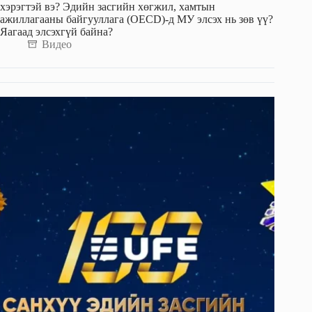
хэрэгтэй вэ? Эдийн засгийн хөгжил, хамтын
ажиллагааны байгууллага (OECD)-д МУ элсэх нь зөв үү?
Яагаад элсэхгүй байна?
Видео