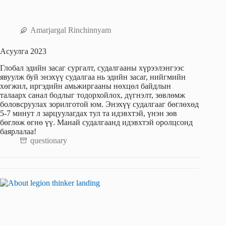
Amarjargal Rinchinnyam
Асуулга 2023
Глобал эдийн засаг сургалт, судалгааны хүрээлэнгээс
явуулж буй энэхүү судалгаа нь эдийн засаг, нийгмийн
хөгжил, иргэдийн амьжиргааны нөхцөл байдлын
талаарх санал бодлыг тодорхойлох, дүгнэлт, зөвлөмж
боловсруулах зорилготой юм. Энэхүү судалгааг бөглөхөд
5-7 минут л зарцуулагдах тул та идэвхтэй, үнэн зөв
бөглөж өгнө үү. Манай судалгаанд идэвхтэй оролцсонд
баярлалаа!
questionary