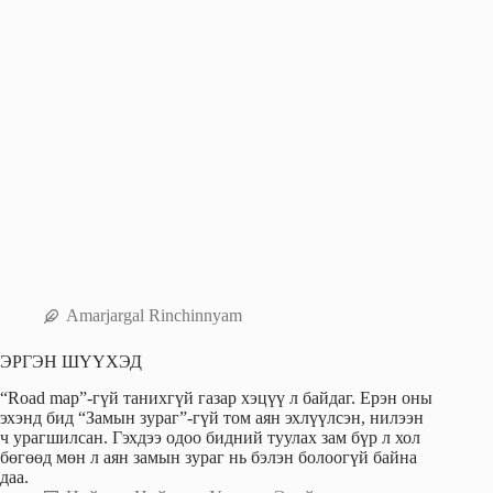
Amarjargal Rinchinnyam
ЭРГЭН ШҮҮХЭД
“Road map”-гүй танихгүй газар хэцүү л байдаг. Ерэн оны
эхэнд бид “Замын зураг”-гүй том аян эхлүүлсэн, нилээн
ч урагшилсан. Гэхдээ одоо бидний туулах зам бүр л хол
бөгөөд мөн л аян замын зураг нь бэлэн болоогүй байна
даа.