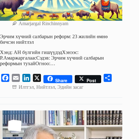
Amarjargal Rinchinnyam
Эрчим хүчний салбарын реформ: 23 жилийн өмнө
бичсэн нийтлэл
Хэнд: АН бүлгийн гишүүдэдХэнээс:
Р.АмаржаргалаасСэдэв: Эрчим хүчний салбарын
реформын тухайОгноо:…
F
E
L
X
S
Share
Post
a
m
i
h
Илтгэл
,
Нийтлэл
,
Эдийн засаг
c
a
n
a
e
i
k
r
b
l
e
e
o
d
o
I
k
n