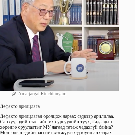
Amarjargal Rinchinnyam
Дефакто ярилцлага
Дефакто ярилцлагад оролцож дараах сэдвээр ярилцлаа.
Санхүү, эдийн засгийн их сургуулийн түүх, Гадаадын
хөрөнгө оруулалтыг МУ яагаад татаж чадахгүй байна?
Монголын эдийн засгийг хөгжүүлэхэд юунд анхаарах