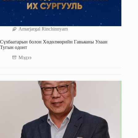
Amarjargal Rinchinnyam
Сүхбаатарын болон Хөдөлмөрийн Гавьяаны Улаан
Тугын одонт
Мэдээ