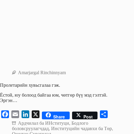
Amarjargal Rinchinnyam
Пролетарийн хувьсгалаа гэж.
Ёстой, юу болоод байгаа юм, чөтгөр бүү мэд гэлтэй.
Эргэн…
F
E
L
X
S
Share
Post
a
m
i
h
Ардчилал ба ИНституци
,
Бодлого
боловсруулагчдад
,
Институцийн чадавхи ба Төр
,
c
a
n
a
Оюутан Сурагчдад