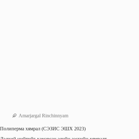
Amarjargal Rinchinnyam
Полиперма хямрал (СЭЗИС ЭШХ 2023)
Дэлхий нийтийг хамарсан эдийн засгийн хямралт