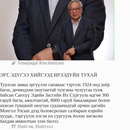
Amarjargal Rinchinnyam
ЭРТ, ЭДҮГЭЭ ХИЙГЭЭД ИРЭЭДҮЙН ТУХАЙ
Туулсан замаа эргүүлэн санаваас тэртээх 1924 онд хоёр
багш, дөчөөдхөн оюутантай тулганы чулуугаа тулж
байсан Санхүү Эдийн Засгийн Их Сургууль өдгөө 300
гаруй багш, ажилтантай, 8000 гаруй бакалаврын болон
ахисан түвшний оюутан судлаачидтай орчин цагийн
Монгол Улсын дээд боловсролын салбарын нэрийн
хуудас, тэргүүлэх нэгэн их сургууль болон хөгжсөн
бахдам амжилтын эзэн билээ.
Нийгэм
,
Нийтлэл