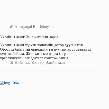
Amarjargal Rinchinnyam
Украйны дайн: Жил хагасын дараа
Украины дайн хэдхэн хоногийн дотор дуусна гэж
Оросууд байтугай өрнөдийн тагнуулын эх сурвалжууд
хүлээж байлаа. Жил хагасын дараа хоёр тал
үргэлжлүүлэн байлдахаар бэлтгэж байна.
Нийтлэл
,
Улс төр
,
Эдийн засаг