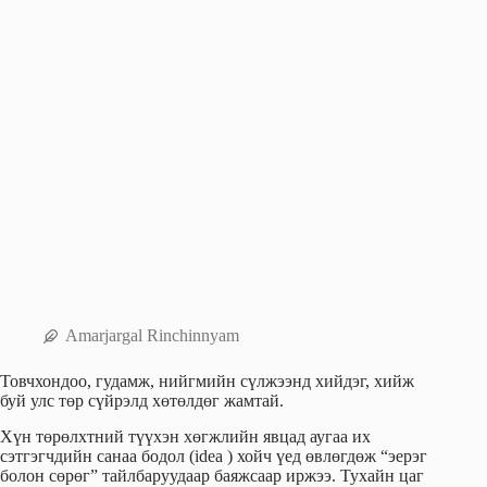
Amarjargal Rinchinnyam
Товчхондоо, гудамж, нийгмийн сүлжээнд хийдэг, хийж
буй улс төр сүйрэлд хөтөлдөг жамтай.
Хүн төрөлхтний түүхэн хөгжлийн явцад аугаа их
сэтгэгчдийн санаа бодол (idea ) хойч үед өвлөгдөж “эерэг
болон сөрөг” тайлбаруудаар баяжсаар иржээ. Тухайн цаг