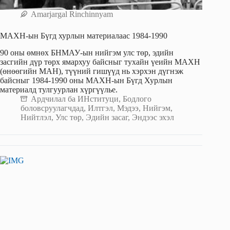
Amarjargal Rinchinnyam
МАХН-ын Бүгд хурлын материалаас 1984-1990
90 оны өмнөх БНМАУ-ын нийгэм улс төр, эдийн
засгийн дүр төрх ямархуу байсныг тухайн үеийн МАХН
(өнөөгийн МАН), түүний гишүүд нь хэрхэн дүгнэж
байсныг 1984-1990 оны МАХН-ын Бүгд Хурлын
материалд тулгуурлан хүргүүлье.
Ардчилал ба ИНституци
,
Бодлого
боловсруулагчдад
,
Илтгэл
,
Мэдээ
,
Нийгэм
,
Нийтлэл
,
Улс төр
,
Эдийн засаг
,
Эндээс эхэл