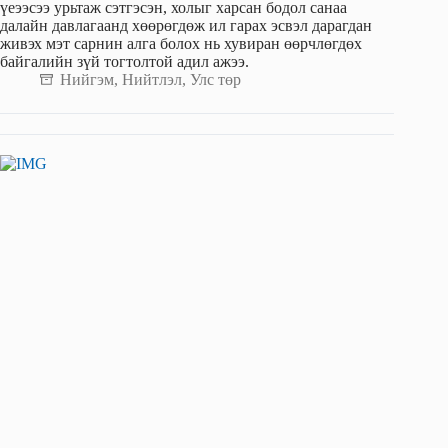
үеээсээ урьтаж сэтгэсэн, холыг харсан бодол санаа
далайн давлагаанд хөөрөгдөж ил гарах эсвэл дарагдан
живэх мэт сарнин алга болох нь хувиран өөрчлөгдөх
байгалийн зүй тогтолтой адил ажээ.
Нийгэм
,
Нийтлэл
,
Улс төр