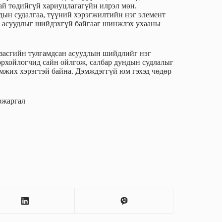
ай төдийгүй хариуцлагагүйн илрэл мөн.
дын судалгаа, түүний хэрэгжилтийн нэг элемент
ах асуудлыг шийдэхгүй байгааг шинжлэх ухааны
засгийн тулгамдсан асуудлын шийдлийг нэг
рхойлогчид сайн ойлгож, салбар дундын судлалыг
эмжих хэрэгтэй байна. Дэмждэггүй юм гэхэд чөдөр
ржаргал