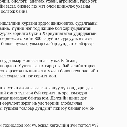
чин, биологи, анагаах ухаан, агрономи, газар зүй,
ийн засаг, бизнес гэх мэт олон шинжлэх ухааны
 болгож байна.
түншлэлийн хүрээнд эрдэм шинжилгээ, судалгааны
айна. Үүний нэг тод жишээ бол хариуцлагатай
гжүүлэх зорилго бүхий Хариуцпагатай удирдлагын
өрнөж, дэлхийн 800 гаруй их сургууль нэгдэн
 боловсруулах, улмаар салбар дундын хэлбэрээр
 судлалаар жишээлэн авч үзье. Байгаль,
өөрлөө. Үүнээс гарах гарц нь “байгалийн төрхт
эх хэрэгсэл нь шинжлэх ухаан болон технологийн
лал судлалын нэг сорилт мөн.
ийн хамтын ажиллагаа гэж явцуу хүрээнд яригдаж
ний өмнө тулгарч буй сорилт нь эрс нэмэгдэн,
гааг шаардаж байгаа юм. Дэлхийн шинэ дэг
 өөрчлөлт зэрэг нь улс төрийн глобалчлал
ы түшмэд “салбар дундын” гэж юу байдаг юм бэ
й тохиолдол юм уу, эсвэл хөгжлийн зүй тогтол уу?