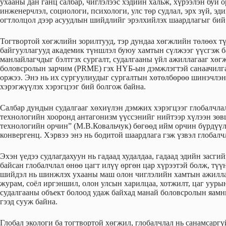
ухааны дан ганц салбар, чиглэлээс хэдийн хальж, хүрээлэн буй ор
инженерчлэл, социологи, психологи, улс төр судлал, эрх зүй, эд
огтлолцол дээр асуудлын шийдлийг эрэлхийлэх шаардлагыг бий
Тогтвортой хөгжлийн зорилтууд, тэр дундаа хөгжлийн төлөөх 
байгууллагууд академик түншлэл буюу хамтын сүлжээг үүсгэж б
манлайлагчдыг бэлтгэх сургалт, судалгааны үйл ажиллагааг хө
боловсролын зарчим (PRME) гэх НҮБ-ын дэмжлэгтэй санаачилга 
оржээ. Энэ нь их сургуулиудыг сургалтын хөтөлбөрөө шинэчлэн
хэрэгжүүлэх хэрэгцээг бий болгож байна.
Салбар дундын судалгааг хөхиүлэн дэмжих хэрэгцээг глобалчлал
технологийн хооронд антагонизм үүссэнийг нийтээр хүлээн зөвш
технологийн орчин” (М.В.Ковальчук) бөгөөд ийм орчин бүрдүүл
конвергенц. Хэрвээ энэ нь бодитой шаардлага гэж үзвэл глобалч
Эхэн үедээ судлагдахуун нь гадаад худалдаа, гадаад эдийн засг
байсан глобалчлал өнөө цагт илүү өргөн цар хүрээтэй болж, түү
шийдэл нь шинжлэх ухааны маш олон чиглэлийн хамтын ажилла
журам, соёл иргэншил, олон улсын харилцаа, хотжилт, цаг уурын
судалгааны объект болоод удаж байхад манай боловсролын яамн
гээд сууж байна.
Глобал экологи ба тогтвортой хөгжил, глобалчлал нь санамсаргү