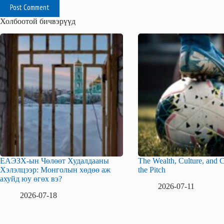
Post Comment
Холбоотой бичвэрүүд
ЕАЭЗХ-ын Чөлөөт Худалдааны
The Wealth, Culture, and C
Хэлэлцээр: Монголын хөдөө аж
the Pitch
ахуйд юу өгөх вэ?
2026-07-11
2026-07-18