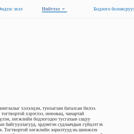
Эндээс эхэл
Нийтлэл
Бодлого боловсруу
имтлалыг хэлэлцэн, тунхаглан баталсан билээ.
 тогтвортой хэрэглээ, инновац, чанартай
үүлэн, хөгжлийн бодлогодоо тусгахын сацуу
н байгууллагууд, эрдэмтэн судлаачдын гүйцэтгэх
в. Тогтвортой хөгжлийн зорилтууд нь шинжлэх