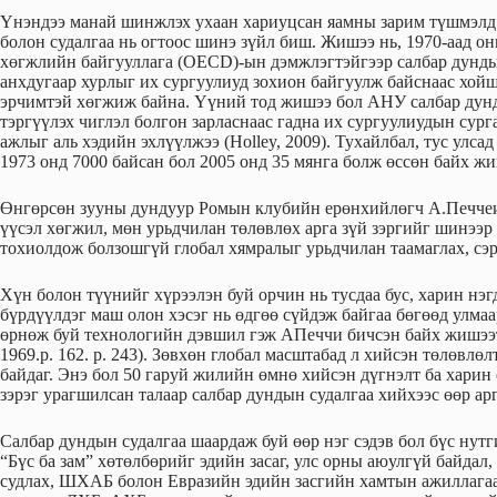
Үнэндээ манай шинжлэх ухаан хариуцсан яамны зарим түшмэлд 
болон судалгаа нь огтоос шинэ зүйл биш. Жишээ нь, 1970-аад о
хөгжлийн байгууллага (OECD)-ын дэмжлэгтэйгээр салбар дунды
анхдугаар хурлыг их сургуулиуд зохион байгуулж байснаас хойш
эрчимтэй хөгжиж байна. Үүний тод жишээ бол АНУ салбар дунд
тэргүүлэх чиглэл болгон зарласнаас гадна их сургуулиудын сур
ажлыг аль хэдийн эхлүүлжээ (Holley, 2009). Тухайлбал, тус улс
1973 онд 7000 байсан бол 2005 онд 35 мянга болж өссөн байх ж
Өнгөрсөн зууны дундуур Ромын клубийн ерөнхийлөгч А.Печчеи 
үүсэл хөгжил, мөн урьдчилан төлөвлөх арга зүй зэргийг шинээр
тохиолдож болзошгүй глобал хямралыг урьдчилан таамаглах, сэр
Хүн болон түүнийг хүрээлэн буй орчин нь тусдаа бус, харин нэг
бүрдүүлдэг маш олон хэсэг нь өдгөө сүйдэж байгаа бөгөөд улмаа
өрнөж буй технологийн дэвшил гэж АПеччи бичсэн байх жишээтэ
1969.р. 162. р. 243). Зөвхөн глобал масштабад л хийсэн төлөвл
байдаг. Энэ бол 50 гаруй жилийн өмнө хийсэн дүгнэлт ба харин 
зэрэг урагшилсан талаар салбар дундын судалгаа хийхээс өөр ар
Салбар дундын судалгаа шаардаж буй өөр нэг сэдэв бол бүс ну
“Бүс ба зам” хөтөлбөрийг эдийн засаг, улс орны аюулгүй байдал
судлах, ШХАБ болон Евразийн эдийн засгийн хамтын ажиллагаа,