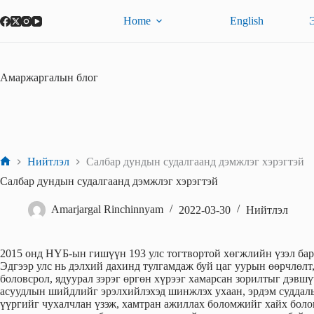
Skip
to
Home
English
content
Амаржаргалын блог
Нийтлэл
Салбар дундын судалгаанд дэмжлэг хэрэгтэй
Home
Салбар дундын судалгаанд дэмжлэг хэрэгтэй
Amarjargal Rinchinnyam
2022-03-30
Нийтлэл
2015 онд НҮБ-ын гишүүн 193 улс тогтвортой хөгжлийн үзэл бар
Эдгээр улс нь дэлхий дахинд тулгамдаж буй цаг уурын өөрчлөлт,
боловсрол, ядуурал зэрэг өргөн хүрээг хамарсан зорилтыг дэвш
асуудлын шийдлийг эрэлхийлэхэд шинжлэх ухаан, эрдэм суддалы
үүргийг чухалчлан үзэж, хамтран ажиллах боломжийг хайх боло