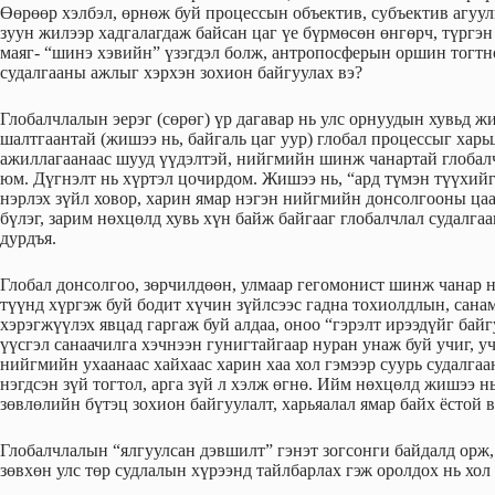
Өөрөөр хэлбэл, өрнөж буй процессын объектив, субъектив агуул
зуун жилээр хадгалагдаж байсан цаг үе бүрмөсөн өнгөрч, түргэ
маяг- “шинэ хэвийн” үзэгдэл болж, антропосферын оршин тогтн
судалгааны ажлыг хэрхэн зохион байгуулах вэ?
Глобалчлалын эерэг (сөрөг) үр дагавар нь улс орнуудын хувьд жи
шалтгаантай (жишээ нь, байгаль цаг уур) глобал процессыг хар
ажиллагаанаас шууд үүдэлтэй, нийгмийн шинж чанартай глобалчл
юм. Дүгнэлт нь хүртэл цочирдом. Жишээ нь, “ард түмэн түүхийг 
нэрлэх зүйл ховор, харин ямар нэгэн нийгмийн донсолгооны ца
бүлэг, зарим нөхцөлд хувь хүн байж байгааг глобалчлал судалг
дурдъя.
Глобал донсолгоо, зөрчилдөөн, улмаар гегомонист шинж чанар н
түүнд хүргэж буй бодит хүчин зүйлсээс гадна тохиолдлын, сана
хэрэгжүүлэх явцад гаргаж буй алдаа, оноо “гэрэлт ирээдүйг бай
үүсгэл санаачилга хэчнээн гунигтайгаар нуран унаж буй учиг, у
нийгмийн ухаанаас хайхаас харин хаа хол гэмээр суурь судалгаа
нэгдсэн зүй тогтол, арга зүй л хэлж өгнө. Ийм нөхцөлд жишээ 
зөвлөлийн бүтэц зохион байгуулалт, харьяалал ямар байх ёстой в
Глобалчлалын “ялгуулсан дэвшилт” гэнэт зогсонги байдалд орж,
зөвхөн улс төр судлалын хүрээнд тайлбарлах гэж оролдох нь хол