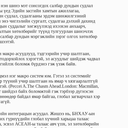
нэн шинэ мэт сонсогдох салбар дундын судлал
ны үед Эдийн засгийн хамтын ажиллагаа,
н судлал, судалгааны эрдэм шинжилгээний
 энэ чиглэлийн сургалт, судалгаа дэлхий дахинд
ын суддалыг хөгжүүлэхэд ихээхэн анхаарч,
галтын хөтөлбөрийг түүнд тулгуурлан шинэчлэх
ад салбар дундын мэргэжлийн зэрэг олгох хөтөлбөр
ишээтэй.
макро асуудлууд, тэдгээрийн учир шалтгаан,
 тодорхойлох хэрэгтэй, эл асуудлыг шийдэж чадвал
гийлэх боломж бүрдэнэ гэж үзэж байв.
дмэл нэг макро систем юм. Гэтэл эл системийг
р түүний учир шалтгаан нь ямар ч хязгаарлалтгүй
й. (Peccei A.The Chasm Ahead.London: Macmillan,
өлт шийдэл байх боломжтой гэж тэрбээр дүгнэсэн
өнөөдөр байдал ямар байгаа, глобал загварчлал хэр
гагүй.
тгийн интеграцын асуудал. Жишээ нь, БНХАУ-ын
, их гүрнүүдийн глобал хүчний харьцаа талаас
 эсвэл АСЕАН-ы талаас авч үзэх, эл хөтөлбөрийн