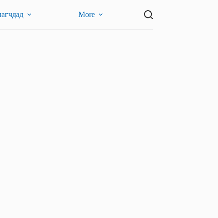
лагчдад
More