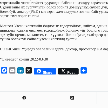
мэргэжлийн чиглэлтэйгээ зууралдан байгаа нь дэндүү харамсалт
Судалгааны их сургуультай болох зорилт дэвшүүлээд салбар дун
болж буй, доктор (Ph.D)-ын зэрэг хамгаалуулах зөвлөл байгуул
эсрэг гэмт хэрэг гэлтэй.
Монгол Улсын хөгжлийн бодлогыг тодорхойлох, нийгэм, эдийн 
шинжлэх ухааны өнцгөөс тодорхойлох боломжгүйг бодлого тодо
эрх зүйн орчин, механизм, санхүүжилт болон бусад хэлбэрээр д
тушаа болохгүй байвал улсын хөгжилд тустай.
СЭЗИС-ийн Удирдах зөвлөлийн дарга, доктор, профессор Р.Ама
“Өнөөдөр” сонин 2022-03-30
F
E
L
X
S
Share
Post
a
m
i
h
c
a
n
a
e
i
k
r
b
l
e
e
o
d
o
I