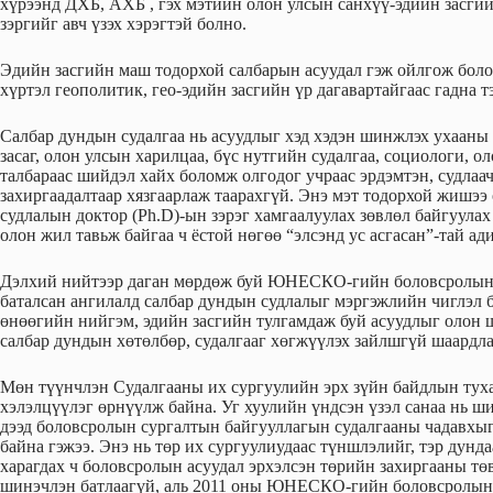
хүрээнд ДХБ, АХБ , гэх мэтийн олон улсын санхүү-эдийн засгий
зэргийг авч үзэх хэрэгтэй болно.
Эдийн засгийн маш тодорхой салбарын асуудал гэж ойлгож боло
хүртэл геополитик, гео-эдийн засгийн үр дагавартайгаас гадна т
Салбар дундын судалгаа нь асуудлыг хэд хэдэн шинжлэх ухааны ө
засаг, олон улсын харилцаа, бүс нутгийн судалгаа, социологи, о
талбараас шийдэл хайх боломж олгодог учраас эрдэмтэн, судлаач
захиргаадалтаар хязгаарлаж таарахгүй. Энэ мэт тодорхой жишээ
судлалын доктор (Ph.D)-ын зэрэг хамгаалуулах зөвлөл байгуула
олон жил тавьж байгаа ч ёстой нөгөө “элсэнд ус асгасан”-тай ад
Дэлхий нийтээр даган мөрдөж буй ЮНЕСКО-гийн боловсролы
баталсан ангилалд салбар дундын судлалыг мэргэжлийн чиглэл б
өнөөгийн нийгэм, эдийн засгийн тулгамдаж буй асуудлыг олон ш
салбар дундын хөтөлбөр, судалгааг хөгжүүлэх зайлшгүй шаардлаг
Мөн түүнчлэн Судалгааны их сургуулийн эрх зүйн байдлын туха
хэлэлцүүлэг өрнүүлж байна. Уг хуулийн үндсэн үзэл санаа нь ш
дээд боловсролын сургалтын байгууллагын судалгааны чадавхы
байна гэжээ. Энэ нь төр их сургуулиудаас түншлэлийг, тэр дун
харагдах ч боловсролын асуудал эрхэлсэн төрийн захиргааны тө
шинэчлэн батлаагүй, аль 2011 оны ЮНЕСКО-гийн боловсролын т