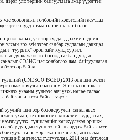
н, цэрэг-улс төрийн байгууллага ямар үүрэгтэй
х улс хоорондын төлбөрийн хэрэгслийн асуудал
эдгээрээс шууд хамааралтай нь илт болов.
нцгөөс харах, улс төр суддал, дэлхийн эдийн
лон улсын эрх зүй зэрэг салбар судлалын давхцал
дын “туурвих” орон зайг хүнд суртал,
 олныг дурдаж болох бөгөөд салбар дундын
х саналыг СЭЗИС-иас холбогдох яам, байгууллагад
ил болсоор байна.
н түвшний (UNESCO ISCED) 2013 онд шинэчлэн
үрт нэмж оруулсан байх юм. Энэ нь нэг талаас
инжлэх ухааны үүднээс авч үзэх, нөгөө талаас
а байгааг илтгэж байгаа хэрэг.
й хуулийг шинээр боловсруулан, санал авах
инжлэх ухаан, технологийн хөгжлийг хурдасгах,
г нэмэгдүүлэх, түншлэлийг хөгжүүлэхэд оршиж
даа салбар дундын түншлэлийг шаардаж байгаа мэт
в байгууллага нь мэргэжлийн чиглэл, ангиллаа
үвшний ангилалд тулгуурлан, 2014 онд баталсан