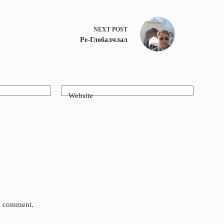
NEXT
POST
Ре-Глобалчлал
Website
 I comment.