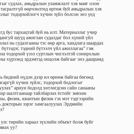
гыг судлах, амьдралын уламжлалт хэв маяг олон
н тасралтгүй өөрчлөлтөд өртөж буй амьдралын хэв
олыг тодорхойлогч хүчин зүйл болсон энэ үед
гд бус тархацтай буй нь илт. Материаллаг учир
ьцангуй шууд ажиглан судалдаг бол хүний үйл
ал нь судалгааны тэс өөр арга, хандлага шаардах
бүтээдэг, тэдний бүтээлч үйл ажиллагаа” гэж
ана тодорхой үзэл суртлын чиглэлтэй сонирхлын
ааны хүрээнд эрдэмтэд онцолж байгааг энэ дашрамд
ь бидний нүдэн дээр ил өрнөж байгаа бөгөөд
мсаргүй хүчин зүйлс, тодорхой бодлогыг
гуулах” ариун бодолд хөтлөгдсөн сайн санааны
чир шалтгаанаар тайлбарлах ёстойг зөвхөн
ны, физик, квантын физик гэх мэт тэдгээрийн
нь докторын зэрэг хамгаалуулах Эрдмийн
э?
 улс төрийн хараал зүхлийн объект болж буйг
 явах уу?