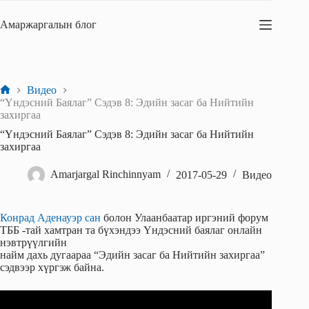
Skip
to
Амаржаргалын блог
content
Видео
Home
“Үндэсний Баялаг” Сэдэв 8: Эдийн засаг ба Нийтийн
захиргаа
“Үндэсний Баялаг” Сэдэв 8: Эдийн засаг ба Нийтийн
захиргаа
Amarjargal Rinchinnyam
2017-05-29
Видео
Конрад Аденауэр сан
болон Улаанбаатар иргэний форум
ТББ -тай хамтран та бүхэндээ Үндэсний баялаг онлайн
нэвтрүүлгийн
найм дахь дугаараа “Эдийн засаг ба Нийтийн захиргаа”
сэдвээр хүргэж байна.