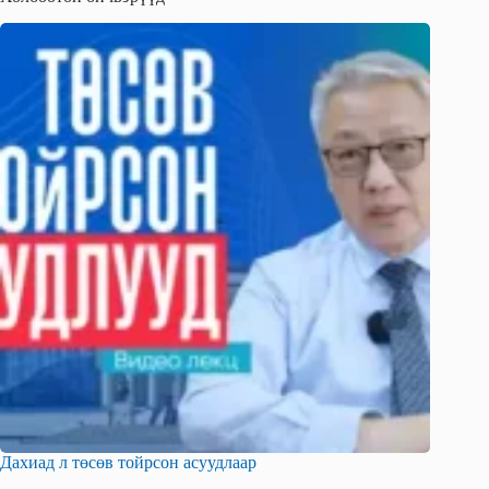
Дахиад л төсөв тойрсон асуудлаар