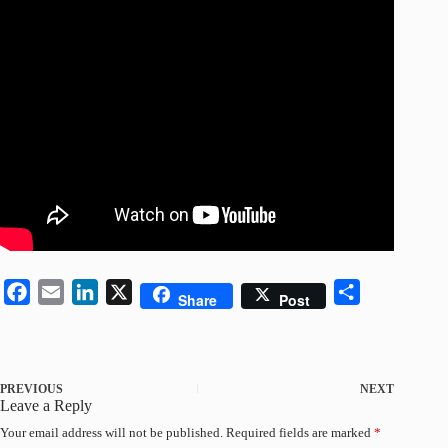
F
E
L
X
S
Share
Post
a
m
i
h
c
a
n
a
e
i
k
r
PREVIOUS
NEXT
b
l
e
e
Leave a Reply
o
d
Your email address will not be published.
Required fields are marked
*
o
I