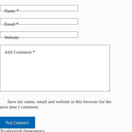
k
n
Name
*
Email
*
Website
Add Comment
*
Save my name, email and website in this browser for the
next time I comment.
Post Comment
Холбоотой бичвэрүүд