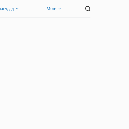
лагчдад
More