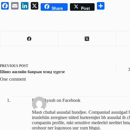
F
E
L
X
S
Share
Post
a
m
i
h
c
a
n
a
e
i
k
r
b
l
e
e
o
d
o
I
k
n
PREVIOUS
POST
Шинэ жилийн баярын мэнд хүргэе
One comment
Batka Ayush on Facebook
Mash chuhal asuudal hundjee. Companiud asuulgad bg
iruulehiin zeregtsee niited hurteemjtei bh asuudal i
companiin profile, mkt sensitive medeelel neelttei bma
orohoor ner logonoos uur yum bhgui.