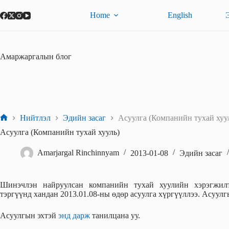
Skip
to
Home
English
content
Амаржаргалын блог
Нийтлэл
Эдийн засаг
Асуулга (Компанийн тухай хуу
Home
Асуулга (Компанийн тухай хууль)
Amarjargal Rinchinnyam
2013-01-08
Эдийн засаг
Шинэчлэн найруулсан компанийн тухай хуулийн хэрэгжилт
тэргүүнд хандан 2013.01.08-ны өдөр асуулга хүргүүллээ. Асуулг
Асуулгын эхтэй
энд дарж
танилцана уу.