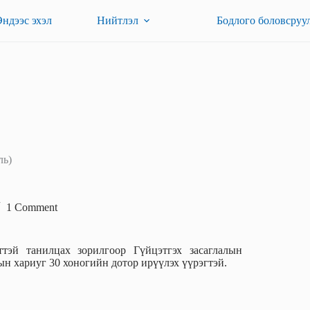
Эндээс эхэл
Нийтлэл
Бодлого боловсруу
ль)
1 Comment
тэй танилцах зорилгоор Гүйцэтгэх засаглалын
ын хариуг 30 хоногийн дотор ирүүлэх үүрэгтэй.