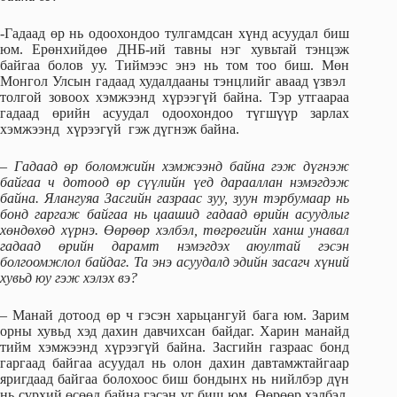
-Гадаад өр нь одоохондоо тулгамдсан хүнд асуудал биш
юм. Ерөнхийдөө ДНБ-ий тавны нэг хувьтай тэнцэж
байгаа болов уу. Тиймээс энэ нь том тоо биш. Мөн
Монгол Улсын гадаад худалдааны тэнцлийг аваад үзвэл
толгой зовоох хэмжээнд хүрээгүй байна. Тэр утгаараа
гадаад өрийн асуудал одоохондоо түгшүүр зарлах
хэмжээнд хүрээгүй гэж дүгнэж байна.
– Гадаад өр боломжийн хэмжээнд байна гэж дүгнэж
байгаа ч дотоод өр сүүлийн үед дарааллан нэмэгдэж
байна. Ялангуяа Засгийн газраас зуу, зуун тэрбумаар нь
бонд гаргаж байгаа нь цаашид гадаад өрийн асуудлыг
хөндөхөд хүрнэ. Өөрөөр хэлбэл, төгрөгийн ханш унавал
гадаад өрийн дарамт нэмэгдэх аюултай гэсэн
болгоомжлол байдаг. Та энэ асуудалд эдийн засагч хүний
хувьд юу гэж хэлэх вэ?
– Манай дотоод өр ч гэсэн харьцангуй бага юм. Зарим
орны хувьд хэд дахин давчихсан байдаг. Харин манайд
тийм хэмжээнд хүрээгүй байна. Засгийн газраас бонд
гаргаад байгаа асуудал нь олон дахин давтамжтайгаар
яригдаад байгаа болохоос биш бондынх нь нийлбэр дүн
нь сүрхий өсөөд байна гэсэн үг биш юм. Өөрөөр хэлбэл,