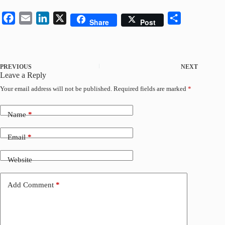
F
E
L
X
S
Share
Post
a
m
i
h
c
a
n
a
e
i
k
r
PREVIOUS
NEXT
b
l
e
e
Leave a Reply
o
d
Your email address will not be published.
Required fields are marked
*
o
I
k
n
Name
*
Email
*
Website
Add Comment
*