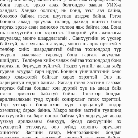
бонд гаргах, эрхээ авах болгондоо заавал УИХ-д
ханддаг. Хандах болгонд нь бонд, зээл авч байна,
болохоо байлаа гэсэн шуугиан дэгдэж байна. Гэтэл
бондоо аваад эргүүлж төлөөд, дахиад шинээр бонд
гаргах эрхээ аван өмнөхөө төлөөд явж байгаа юм. Бонд
нь санхүүгийн нэг хэрэгсэл. Тодорхой үйл ажиллагаа
явуулахад мөнгө шаардлагатай . Санхүүгийн эх үүсвэр
байхгүй, цаг хугацааны хувьд мөнгө нь орж ирээгүй ч
төлбөр хийх шаардлагатай байгаа тохиолдолд түр
зуурын ачааллаас гарахад бонд гаргаж асуудлыг
шийддэг. Төлбөрөө хийж чадаж байгаа тохиолдолд бонд
гаргах нь буруудах зүйлгүй. Гэхдээ үүнийг дагаад хоёр
гурван асуудал гарч ирдэг. Бондын үйлчилгээний хөлс
ямар хэмжээтэй байгааг харах хэрэгтэй. Энэ нь
харьцангуй өндөр байгаа. Яагаад гэвэл Засгийн газраас
гаргаж байгаа бондыг хэн дуртай хүн нь аваад байя
гэсэн эрмэлзэл байхгүй байна. Тэгэхээр бондыг
арилжаалахын тулд хүний сонирхлыг татах хэрэгтэй.
Тэр утгаараа бондынхоо хүүг харьцангуй өндөр
хэмжээнд барьж байна. Макро эдийн засгийн түвшинд
санхүүгийн салбарт өрнөж байгаа үйл явдлуудыг аваад
үзэхэд арилжааны банкууд, бусад санхүүгийн эх
үүсвэртэй этгээдүүд өөр зүйлд хөрөнгө оруулалт
хийснээс Засгийн газар, Монголбанкны бондыг
худалдаж авах нь хамаагүй ашигтай гэж үзэж байна.