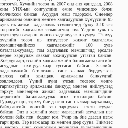
тэгээгүй. Хуулийн төсөл нь 2007 онд анх яригдаад, 2008
оны УИХ-ын сонгуулийн өмнө үндсэндээ бэлэн
болчихсон байсан. Асуудал маш тодорхой. Өнөөдөр
арилжааны банкинд мөнгөө хадгалуулсан хүмүүсийн 95
хувь нь жижиг хадгаламж эзэмшигчид буюу 3-10 сая
төгрөгийн хадгаламж эзэмшигчид юм. Үлдсэн хувь нь
хэдэн зуун саяар нь мөнгөө хадгалуулсан хүмүүс. Тэрхүү
хуулийн төсөл нь нэгдүгээрт, жижиг хадгаламж
эзэмшигчдийнхээ хадгаламжийг 100 хувь
баталгаажуулаад, том хадгаламж эзэмшигчид эрсдлээ
өөрөө хариуцаж явахыг зохицуулсан утгатай байсан.
Хоёрдугаарт,зээлийн хадгаламжийн баталгааны сангийн
асуудлыг зохицуулахаар тусгасан байсан. Зээлийн
хадгаламжийн баталгааны санг хаанаас бүрдүүлэхээ
нэлээд сайн ярилцаж, арилжааны банкуудтай
зөвлөлдсөн. Үүний дүнд улсын төсвөөс мөнгө
гаргахгүйгээр арилжааны банкууд мөнгөө нийлүүлээд
тэрхүү мөнгөөрөө жижиг хадгаламж эзэмшигчдийн
хөрөнгийг баталгаажуулж өгөх тогтолцоо байсан.
Гуравдугаарт, тэрхүү бие даасан сан нь ямар харъяалалд
байх,сангийн мөнгийг хэн зарцуулах гэсэн асуудал
байсан. Энэ л хамгийн эмзэг маргаантай асуудлын нэг
болсон байх гэж боддог юм. Учир нь бие даасан нэгж
гарч ирнэ. Тэр нэгж асар их мөнгөн дээр сууна. Тиймээс
л улстөр, ашиг сонирхлын зөрчилтэй бүлэглэлүүдийн