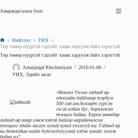
Skip
to
Амаржаргалын блог
content
Нийтлэл
УИХ
Home
Төр төмөр нүүртэй гэдгийг хааяа харуулж байх хэрэгтэй
Төр төмөр нүүртэй гэдгийг хааяа харуулж байх хэрэгтэй
Amarjargal Rinchinnyam
2010-01-06
УИХ
,
Эдийн засаг
-Монгол Улсын гадаад өр
одоогийн байдлаар тэрбум
500 сая ам.долларт хүрсэн
гэсэн албан бус, баримжаа
тооцоо байна. Харин өнөөдөр
гадаад өр ямар хэмжээтэй байгаа нарийвчилсан
тооцоог эдийн засагч хүний хувьд хэлэхгүй юу. Гадаад өр
нь дотоодын нийт бүтээгдэхүүний хэдэн хувийг эзэлж
байна вэ?