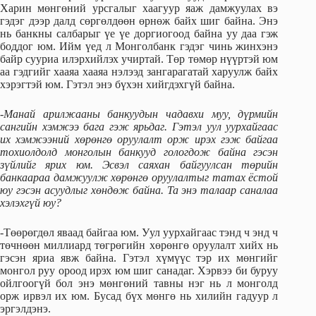
Харин мөнгөний урсгалыг хаагуур яаж дамжуулах вэ
гэдэг дээр далд сөргөлдөөн өрнөж байх шиг байна. Энэ
нь банкны салбарыг үе үе доргиогоод байна уу даа гэж
боддог юм. Ийм үед л Монголбанк гэдэг чинь жинхэнэ
байр сууриа илэрхийлэх учиртай. Төр төмөр нүүртэй юм
аа гэдгийг хааяа хааяа нэлээд зангарагатай харуулж байх
хэрэгтэй юм. Гэтэл энэ бүхэн хийгдэхгүй байна.
-Манай арилжааны банкуудын чадавхи муу, дүрмийн
сангийн хэмжээ бага гэж ярьдаг. Гэтэл уул уурхайгаас
их хэмжээний хөрөнгө оруулалт орж ирэх гэж байгаа
тохиолдолд монголын банкууд гологдож байна гэсэн
зүйлийг ярих юм. Эсвэл саяхан байгуулсан төрийн
банкаараа дамжуулж хөрөнгө оруулалтыг татах ёстой
юу гэсэн асуудлыг хөндөж байна. Та энэ талаар саналаа
хэлэхгүй юу?
-Төөрөгдөл яваад байгаа юм. Уул уурхайгаас тэнд ч энд ч
төчнөөн миллиард төгрөгийн хөрөнгө оруулалт хийх нь
гэсэн яриа явж байна. Гэтэл хүмүүс тэр их мөнгийг
монгол руу ороод ирэх юм шиг санадаг. Хэрвээ би буруу
ойлгоогүй бол энэ мөнгөний тавны нэг нь л монголд
орж ирвэл их юм. Бусад бүх мөнгө нь хилийн гадуур л
эргэлдэнэ.