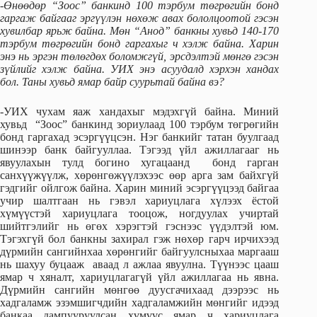
-Өнөөдөр “Зоос” банкинд 100 тэрбум төгрөгийн бонд
гаргаж байгааг эргүүлэн нөхөж авах бололцоотой гэсэн
хувилбар ярьж байна. Мөн “Анод” банкны хувьд 140-170
тэрбум төгрөгийн бонд гаргахыг ч хэлж байна. Харин
энэ нь эргэн төлөгдөх боломжгүй, эрсдэлтэй мөнгө гэсэн
зүйлийг хэлж байна. УИХ энэ асуудалд хэрхэн хандах
бол. Таны хувьд ямар байр суурьтай байна вэ?
-УИХ чухам яаж хандахыг мэдэхгүй байна. Миний
хувьд “Зоос” банкинд зориулаад 100 тэрбум төгрөгийн
бонд гаргахад эсэргүүцсэн. Нэг банкийг татан буулгаад
шинээр банк байгууллаа. Тэгээд үйл ажиллагааг нь
явуулахын тулд богино хугацаанд бонд гарган
санхүүжүүлж, хөрөнгөжүүлэхээс өөр арга зам байхгүй
гэдгийг ойлгож байна. Харин миний эсэргүүцээд байгаа
учир шалтгаан нь гэвэл хариуцлага хүлээх ёстой
хүмүүстэй хариуцлага тооцож, ногдуулах учиртай
шийтгэлийг нь өгөх хэрэгтэй гэснээс үүдэлтэй юм.
Тэгэхгүй бол банкны захирал гэж нөхөр гарч ирчихээд
дүрмийн сангийнхаа хөрөнгийг байгуулсныхаа маргааш
нь шахуу буцааж аваад л ажлаа явуулна. Түүнээс цааш
ямар ч хяналт, хариуцлагагүй үйл ажиллагаа нь явна.
Дүрмийн сангийн мөнгөө дуусгачихаад дээрээс нь
хадгаламж эзэмшигчдийн хадгаламжийн мөнгийг идээд
банкаа дампууруулсан хүмүүс ямар ч хариуцлага