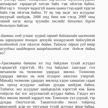
анхаарлыг гарцаагүй татсан байх гэж ойлгож байна.
Ингээд л тохирч чадахгүй наана цаана гээд өдий хүрсэн
байх гэж ойлгож байна. Уг нь төр засаг энэ асуудлыг
шуурхай шийдэж, 2008 онд биш юм гэхэд 2009 оны
эхний хагас жилд хуулийн төслийг баталчих бүрэн
бололцоо байсан.
-Банкны эзэд уснаас хуурай гараад байгаагийн шалтгаан
нь хариуцлага тооцох эрхзүйн зохицуулалт байхгүйтэй
холбоотой гэж ойлгож байна. Тиймээс ойрын үед ямар
асуудлыг шийдвэрлэх шаардлагатай гэж бодож байна
вэ?
-Арилжааны банкны ил тод байдлын тухай асуудал
гарцаагүй хэрэгтэй. Ил тод байдлыг хангадаг гол
механизм нь төлөөлөн удирдах зөвлөл. Төлөөлөн
удирдах зөвлөл нь ном ёсоороо ажиллах учиртай.
Манайд төлөөлөн удирдах зөвлөлд хэдэн хамаатан садан
нь ороод асуудлыг найзан дундаа шийдэж байна.
Тиймээс энэ асуудлыг шийдвэрлэх хэрэгтэй юм. Банк
тойрсон бас нэг шуугиантай асуудал байна. Гэхдээ энэ
бол зөвхөн миний хардалт юм. Томоохон уул уурхай, тэр
дундаа Оюутолгой, Тавантолгойн төсөл тойроод
мөнгөний асар их урсгалын тухай асуудал ярьж байна.