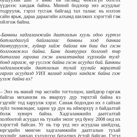
үүднээс хандаж байна. Миний бодлоор энэ асуудлыг
тодруулж, гэрэл тусгаж байгаад тал талаас нь нэлээн
сайн ярьж, дараа дараагийн алхамд шилжих хэрэгтэй гэж
ойлгож байна.
-Банкны хадгаламжийн даатгалын хууль одоо хүртэл
батлагдахгүй байгаагаас банкны эзэд банкаа
дампууруулж, луйвар хийж байгаа юм биш биз гэсэн
болгоомжлол байна. Банк дампуурах болгонд төр
баталгаа гаргана гэсэн амлалтандаа хүрэхийн тулд
бонд гаргаж, өр үүсгэж байна гэсэн асуудал бий. Банкны
хадгаламжийн даатгалын тухай хуулийг яаралтай
гаргах асуудалд УИХ яагаад хойрго хандаж байна гэж
үзэж байна вэ?
– Энэ нь манай төр засгийн тогтолцоо, шийдвэр гаргаж
байгаа механизм нь ямархуу дүр төрхтэй байна вэ
гэдгийг тод харуулж хэрэг. Санаж бодохдоо их л сайхан
зүйл төлөвлөдөг, харин үр дүн нь иймэрхүү л байдалтай
болж хувирч байна. Хадгаламжийн даатгалтай
холбоотой асуудал нь тухайн эмзэг үед буюу 2008 онд их
хэрэгтэй байсан. Уг нь тэр үед энэ асуудлаа шийдээд,
иргэдийн мөнгөн хадгаламжийн даатгалын тухай
хуулийг давхар хэлэлцээд баталчих ёстой байсан. Гэтэл