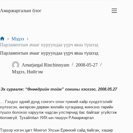
Skip
to
Амаржаргалын блог
content
Мэдээ
Home
Парламентын ачааг нуруундаа үүрч яваа түшээд
Парламентын ачааг нуруундаа үүрч яваа түшээд
Amarjargal Rinchinnyam
2008-05-27
Мэдээ
,
Нийгэм
Эх сурвалж: “Өнөөдрийн тойм” сонины хэсгээс, 2008.05.27
… Гэхдээ эдний дунд сонгогч олон түмний хайр хүндэтгэлийг
хүлээсэн, өнгөрсөн дөрвөн жилийн хугацаанд жинхэнэ төрийн
түшээ болохоо харуулж чадсан улстөрчид бас байгааг үгүйсгэж
боломгүй. Тухайлбал УИХ-ын гишүүн Р.Амаржаргал.
Тэрээр нэгэн цагт Монгол Улсын Ерөнхий сайд байсан, хашир