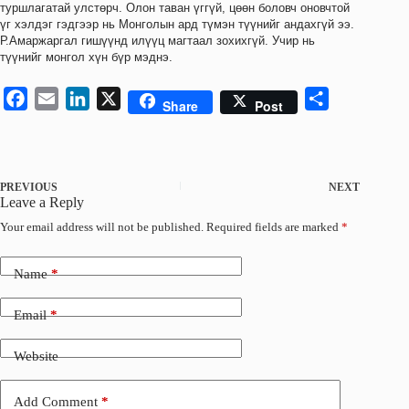
туршлагатай улстөрч. Олон таван үггүй, цөөн боловч оновчтой
үг хэлдэг гэдгээр нь Монголын ард түмэн түүнийг андахгүй ээ.
Р.Амаржаргал гишүүнд илүүц магтаал зохихгүй. Учир нь
түүнийг монгол хүн бүр мэднэ.
F
E
L
X
S
Share
Post
a
m
i
h
c
a
n
a
e
i
k
r
PREVIOUS
NEXT
b
l
e
e
Leave a Reply
o
d
Your email address will not be published.
Required fields are marked
*
o
I
k
n
Name
*
Email
*
Website
Add Comment
*