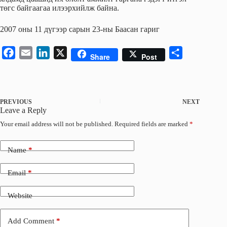
төгс байгаагаа илээрхийлж байна.
2007 оны 11 дүгээр сарын 23-ны Баасан гариг
F
E
L
X
S
Share
Post
a
m
i
h
c
a
n
a
e
i
k
r
PREVIOUS
NEXT
b
l
e
e
Leave a Reply
o
d
Your email address will not be published.
Required fields are marked
*
o
I
k
n
Name
*
Email
*
Website
Add Comment
*