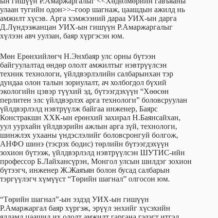
ын гишүүн Р.Амаржаргалыг <<Хөдөлмөрийн гавъяаны
улаан тугийн одон>>–гоор шагнаж, цаашдын ажилд нь
амжилт хүсэв. Арга хэмжээний дараа УИХ-ын дарга
Д.Лүндээжанцан УИХ-ын гишүүн Р.Амаржаргалыг
хүлээн авч уулзан, баяр хүргэсэн юм.
Мөн Ерөнхийлөгч Н.Энхбаяр улс орны бүтээн
байгуулалтад өндөр ололт амжилтыг нэвтрүүлсэн
техник технологи, үйлдвэрлэлийн салбарынхан тэр
дундаа олон талын зориулалт, ач холбогдол бүхий
экологийн цэвэр түүхий эд, бүтээгдэхүүн “Хөөсөн
перлитен элс үйлдвэрлэх арга технологи” боловсруулан
үйлдвэрлэлд нэвтрүүлж байгаа инженер, Баярс
Констракшн ХХК-ын ерөнхий захирал Н.Баянсайхан,
уул уурхайн үйлдвэрийн ажлын арга зүй, технологи,
шинжлэх ухааны үндэслэлийг боловсронгуй болгож,
АНФО шинэ (тэсрэх бодис) төрлийн бүтээгдэхүүн
зохион бүтээж, үйлдвэрлэлд нэвтрүүлсэн ШУТИС-ийн
профессор Б.Лайхансүрэн, Монгол улсын шилдэг зохион
бүтээгч, инженер Ж.Жаяъян болон бусад салбарын
тэргүүлэгч хүмүүст “Төрийн шагнал” олгосон юм.
“Төрийн шагнал”-ын эздэд УИХ-ын гишүүн
Р.Амаржаргал баяр хүргэж, эрүүл энхийг хүсэхийн
ялдамд цаашид их ололт амжилт гаргана гэдэгт итгэл