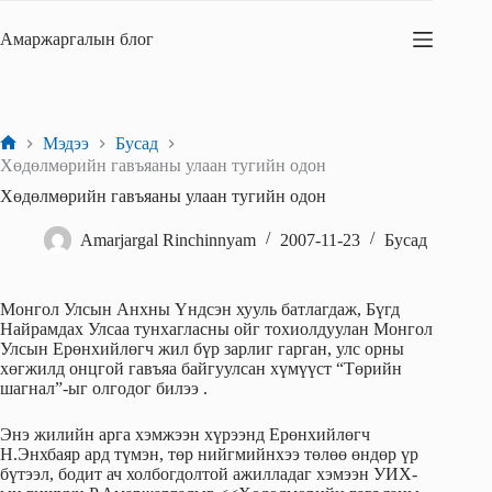
Skip
to
Амаржаргалын блог
content
Мэдээ
Бусад
Home
Хөдөлмөрийн гавъяаны улаан тугийн одон
Хөдөлмөрийн гавъяаны улаан тугийн одон
Amarjargal Rinchinnyam
2007-11-23
Бусад
Монгол Улсын Анхны Үндсэн хууль батлагдаж, Бүгд
Найрамдах Улсаа тунхагласны ойг тохиолдуулан Монгол
Улсын Ерөнхийлөгч жил бүр зарлиг гарган, улс орны
хөгжилд онцгой гавъяа байгуулсан хүмүүст “Төрийн
шагнал”-ыг олгодог билээ .
Энэ жилийн арга хэмжээн хүрээнд Ерөнхийлөгч
Н.Энхбаяр ард түмэн, төр нийгмийнхээ төлөө өндөр үр
бүтээл, бодит ач холбогдолтой ажилладаг хэмээн УИХ-