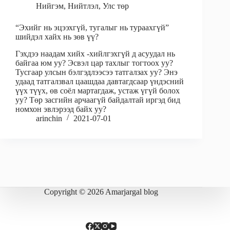
Нийгэм
,
Нийтлэл
,
Улс төр
“Эхийг нь эцээхгүй, тугалыг нь тураахгүй”
шийдэл хайх нь зөв үү?
Гэхдээ наадам хийх -хийлгэхгүй д асуудал нь
байгаа юм уу? Эсвэл цар тахлыг тогтоох уу?
Тусгаар улсын бэлгэдлээсээ татгалзах уу? Энэ
удаад татгалзвал цаашдаа давтагдсаар үндэсний
үүх түүх, өв соёл мартагдаж, устаж үгүй болох
уу? Төр засгийн арчаагүй байдалтай иргэд бид
номхон эвлэрээд байх уу?
arinchin
2021-07-01
Copyright © 2026 Amarjargal blog