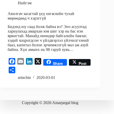
Нийгэм
Авилгач засагтай үед хөгжлийн тухай
мөрөөдөөд ч хэрэггүй
Бидэнд юу саад болж байна вэ? Энэ асуултад
хариулахад амархан юм шиг хэр нь бас нэн
ярвигтай. Манайд өнөөдөр байгалийн баялаг,
хэдий хоцрогдсон ч үйлдвэрлэл үйлчилгээний
бааз, капитал болон эрчимжээгүй мал аж ахуй
байна. Хүн амынх нь 98 гаруй хувь…
F
E
L
X
Share
Post
a
m
i
S
c
a
n
h
arinchin
2020-03-01
e
i
k
a
b
l
e
r
o
d
e
o
I
Copyright © 2026 Amarjargal blog
k
n