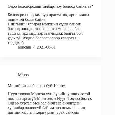
Одоо боловсролын талбарт юу болоод байна аа?
Боловсрол нь улам бүр прагматик, арилжааны
шинжтэй болж байна.
Нийгмийн ялгарал мөнхийн сэдэв байсан
бөгөөд өнөөдөртөө хөрөнгө мөнгө, албан
тушаал, эрх мэдлээр зааглагдаж байгаа бол
удахгүй мэдлэг боловсролоор ялгарах нь
тодорхой
arinchin
2021-08-31
Мэдээ
Миний санал болгож буй 10 ном
Нууц товчоо Монгол хүн бүрийн унших ёстой
ном яах аргагүй Монголын Нууц Товчоо билээ.
Өдгөө хүртэл Монгол бичгээр бичигдсэн
хувилбар олдоогүй байгаа энэ номыг орчин
цагийн хэллэгт хөрвүүлэн, уран сайхны