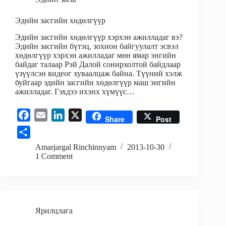
Эдийн засгийн хөдөлгүүр
Эдийн засгийн хөдөлгүүр хэрхэн ажилладаг вэ?
Эдийн засгийн бүтэц, зохион байгуулалт эсвэл
хөдөлгүүр хэрхэн ажилладаг мөн ямар энгийн
байдаг талаар Рэй Далой сонирхолтой байдлаар
үзүүлсэн видеог хуваалцаж байна. Түүний хэлж
буйгаар эдийн засгийн хөдөлгүүр маш энгийн
ажилладаг. Гэхдээ ихэнх хүмүүс…
F
E
L
X
Share
Post
a
m
i
S
c
a
n
h
Amarjargal Rinchinnyam
2013-10-30
e
i
k
1 Comment
a
b
l
e
r
o
d
e
o
I
k
n
Ярилцлага