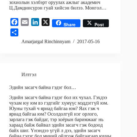
зохиолын хэлбэрт оруулах ажлыг академич
Ц.Дамдинсүрэн гуай хийсэн билээ. Монгол…
F
E
L
X
Share
Post
a
m
i
S
c
a
n
h
Amarjargal Rinchinnyam
2017-05-16
e
i
k
a
b
l
e
r
o
d
e
o
I
Илтгэл
k
n
Эдийн засагч байна гэдэг бол…
Эдийн засагч байна гэдэг бол их чухал. Гэхдээ
чухам юу юм вэ гэдгийг хүмүүс мэддэггүй юм.
Юуны тухай ч яриад байгаа юм? Яах гэж ч
яриад байгаа юм? Осолдолгүй нэг орлого,
зарлага гэж байдаг, тэр хоёрын баримжааг нь
хараад байж байвал эдийн засагч гэж бодоод
байх шиг. Үнэндээ үгүй л дээ, эдийн засагч
байна гэдэг бол миний ойлгож байгаагаар юуны