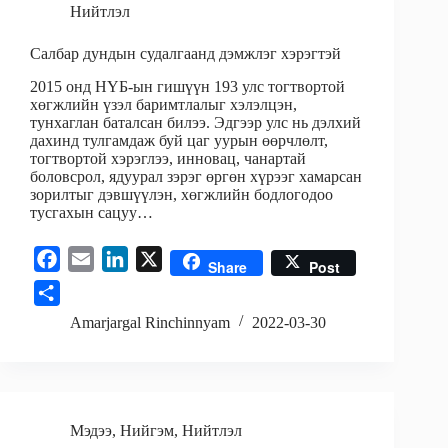
Нийтлэл
Салбар дундын судалгаанд дэмжлэг хэрэгтэй
2015 онд НҮБ-ын гишүүн 193 улс тогтвортой
хөгжлийн үзэл баримтлалыг хэлэлцэн,
тунхаглан баталсан билээ. Эдгээр улс нь дэлхий
дахинд тулгамдаж буй цаг уурын өөрчлөлт,
тогтвортой хэрэглээ, инновац, чанартай
боловсрол, ядуурал зэрэг өргөн хүрээг хамарсан
зорилтыг дэвшүүлэн, хөгжлийн бодлогодоо
тусгахын сацуу…
F
E
L
X
Share
Post
a
m
i
S
c
a
n
h
Amarjargal Rinchinnyam
2022-03-30
e
i
k
a
b
l
e
r
o
d
e
o
I
Мэдээ
,
Нийгэм
,
Нийтлэл
k
n