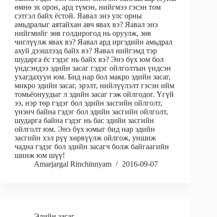
өмнө эх орон, ард түмэн, нийгмээ гэсэн том
сэтгэл байх ёстой. Яавал энэ улс орны
амьдралыг аятайхан авч явах вэ? Яавал энэ
нийгмийг зөв голдирогод нь оруулж, зөв
чиглүүлж явах вэ? Яавал ард иргэдийн амьдрал
ахуй дээшлээд байх вэ? Яавал нийгэмд тэр
шударга ёс гэдэг нь байх вэ? Энэ бүх юм бол
үндсэндээ эдийн засаг гэдэг ойлголтын үндсэн
ухагдахуун юм. Бид нар бол макро эдийн засаг,
микро эдийн засаг, эрэлт, нийлүүлэлт гэсэн ийм
томьёонуудыг л эдийн засаг гэж ойлгодог. Үгүй
ээ, нэр төр гэдэг бол эдийн засгийн ойлголт,
үнэнч байна гэдэг бол эдийн засгийн ойлголт,
шударга байна гэдэг нь бас эдийн засгийн
ойлголт юм. Энэ бүх юмыг бид нар эдийн
засгийн хэл рүү хөрвүүлж ойлгож, уншиж
чадна гэдэг бол эдийн засагч болж байгаагийн
шинж юм шүү!
Amarjargal Rinchinnyam
2016-09-07
Эдийн засаг