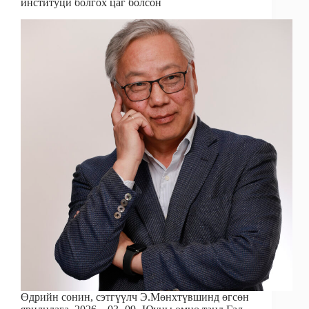
институци болгох цаг болсон
Өдрийн сонин, сэтгүүлч Э.Мөнхтүвшинд өгсөн