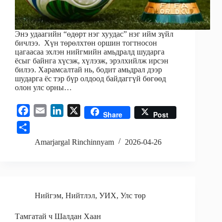
Энэ удаагийн “өдөрт нэг хуудас” нэг ийм зүйл
бичлээ. Хүн төрөлхтөн оршин тогтносон
цагаасаа эхлэн нийгмийн амьдралд шударга
ёсыг байнга хүсэж, хүлээж, эрэлхийлж ирсэн
билээ. Харамсалтай нь, бодит амьдрал дээр
шударга ёс тэр бүр олдоод байдаггүй бөгөөд
олон улс орны…
F
E
L
X
Share
Post
a
m
i
S
c
a
n
h
Amarjargal Rinchinnyam
2026-04-26
e
i
k
a
b
l
e
r
o
d
e
o
I
Нийгэм
,
Нийтлэл
,
УИХ
,
Улс төр
k
n
Тамгатай ч Шалдан Хаан