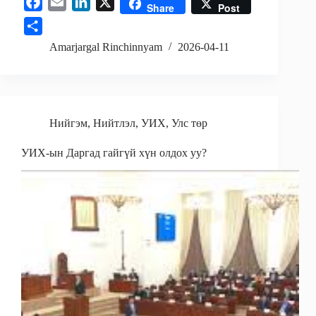
F
E
L
X
Share
Post
a
m
i
S
c
a
n
h
Amarjargal Rinchinnyam
2026-04-11
e
i
k
a
b
l
e
r
o
d
e
o
I
Нийгэм
,
Нийтлэл
,
УИХ
,
Улс төр
k
n
УИХ-ын Даргад гайгүй хүн олдох уу?