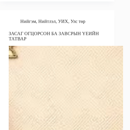
b
l
e
r
o
d
e
o
I
Нийгэм
,
Нийтлэл
,
УИХ
,
Улс төр
k
n
ЗАСАГ ОГЦОРСОН БА ЗАВСРЫН ҮЕИЙН
ТАТВАР