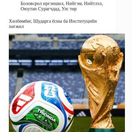
Боловсрол иргэншил
,
Нийгэм
,
Нийтлэл
,
Оюутан Сурагчдад
,
Улс төр
Хөлбөмбөг, Шударга ёсны ба Институцийн
хөгжил