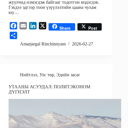
жуулчид нэмэгдэж байгааг тодотгон мэдэгдэв.
Гэхдээ эдгээр тоон үзүүлэлтийн цаана чухам
юу…
F
E
L
X
Share
Post
a
m
i
S
c
a
n
h
Amarjargal Rinchinnyam
2026-02-27
e
i
k
a
b
l
e
r
o
d
e
o
I
Нийтлэл
,
Улс төр
,
Эдийн засаг
k
n
УТААНЫ АСУУДАЛ: ПОЛИТЭКОНОМ
ДҮГНЭЛТ