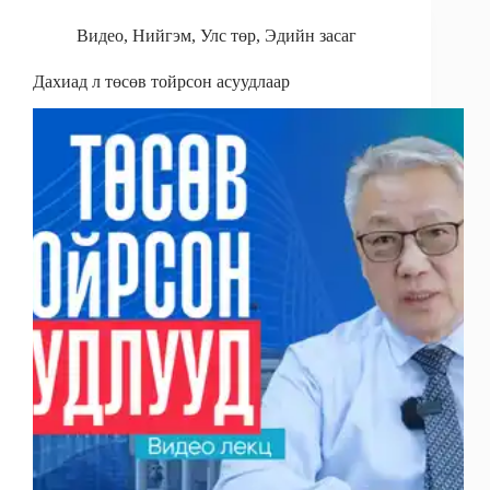
Видео
,
Нийгэм
,
Улс төр
,
Эдийн засаг
Дахиад л төсөв тойрсон асуудлаар