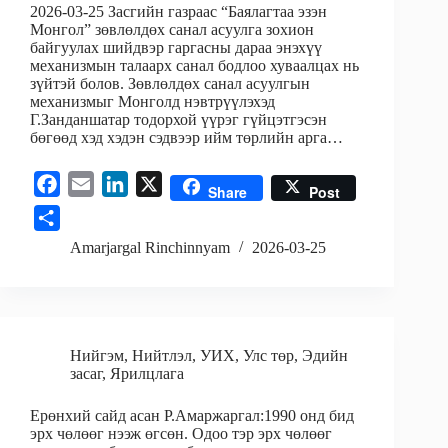
2026-03-25 Засгийн газраас “Баялагтаа эзэн
Монгол” зөвлөлдөх санал асуулга зохион
байгуулах шийдвэр гаргасны дараа энэхүү
механизмын талаарх санал бодлоо хуваалцах нь
зүйтэй болов. Зөвлөлдөх санал асуулгын
механизмыг Монголд нэвтрүүлэхэд
Г.Занданшатар тодорхой үүрэг гүйцэтгэсэн
бөгөөд хэд хэдэн сэдвээр ийм төрлийн арга…
F
E
L
X
Share
Post
a
m
i
S
c
a
n
h
Amarjargal Rinchinnyam
2026-03-25
e
i
k
a
b
l
e
r
o
d
e
o
I
Нийгэм
,
Нийтлэл
,
УИХ
,
Улс төр
,
Эдийн
k
n
засаг
,
Ярилцлага
Ерөнхий сайд асан Р.Амаржаргал:1990 онд бид
эрх чөлөөг нээж өгсөн. Одоо тэр эрх чөлөөг