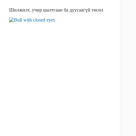
k
n
Шилжилт, учир шалтгаан ба дуусаагүй төсөл