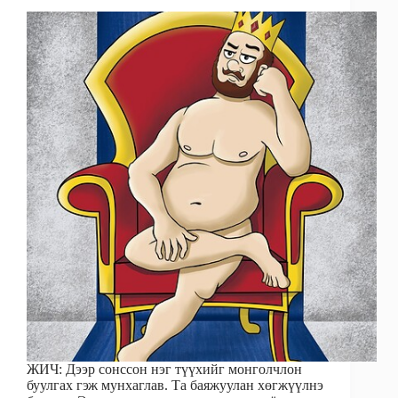
ЖИЧ: Дээр сонссон нэг түүхийг монголчлон
буулгах гэж мунхаглав. Та баяжуулан хөгжүүлнэ