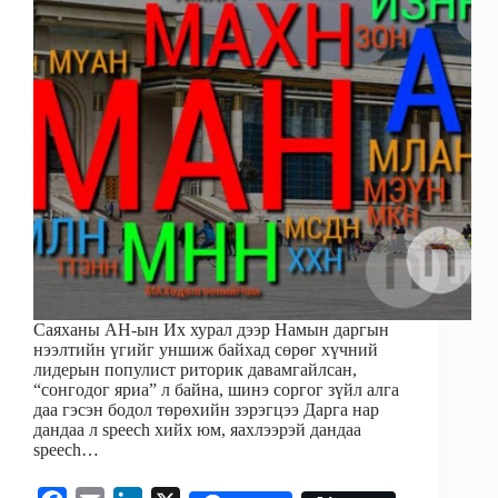
Саяханы АН-ын Их хурал дээр Намын даргын
нээлтийн үгийг уншиж байхад сөрөг хүчний
лидерын популист риторик давамгайлсан,
“сонгодог яриа” л байна, шинэ соргог зүйл алга
даа гэсэн бодол төрөхийн зэрэгцээ Дарга нар
дандаа л speech хийх юм, яахлээрэй дандаа
speech…