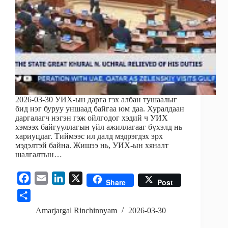
2026-03-30 УИХ-ын дарга гэх албан тушаалыг
бид нэг буруу уншаад байгаа юм даа. Хуралдаан
даргалагч нэгэн гэж ойлгодог хэдий ч УИХ
хэмээх байгууллагын үйл ажиллагааг бүхэлд нь
хариуцдаг. Тиймээс ил далд мэдрэгдэх эрх
мэдэлтэй байна. Жишээ нь, УИХ-ын хяналт
шалгалтын…
F
E
L
X
Share
Post
a
m
i
S
c
a
n
h
Amarjargal Rinchinnyam
2026-03-30
e
i
k
a