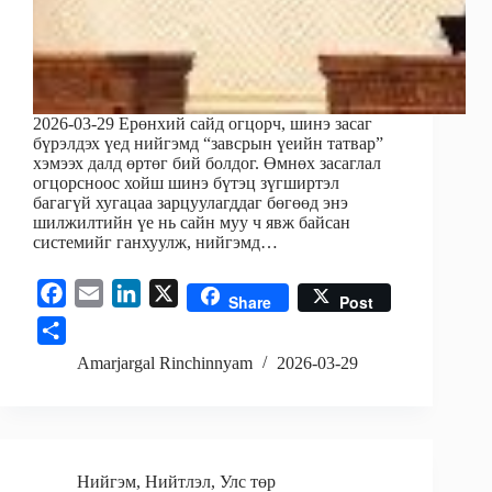
2026-03-29 Ерөнхий сайд огцорч, шинэ засаг
бүрэлдэх үед нийгэмд “завсрын үеийн татвар”
хэмээх далд өртөг бий болдог. Өмнөх засаглал
огцорсноос хойш шинэ бүтэц зүгширтэл
багагүй хугацаа зарцуулагддаг бөгөөд энэ
шилжилтийн үе нь сайн муу ч явж байсан
системийг ганхуулж, нийгэмд…
F
E
L
X
Share
Post
a
m
i
S
c
a
n
h
Amarjargal Rinchinnyam
2026-03-29
e
i
k
a
b
l
e
r
o
d
e
o
I
Нийгэм
,
Нийтлэл
,
Улс төр