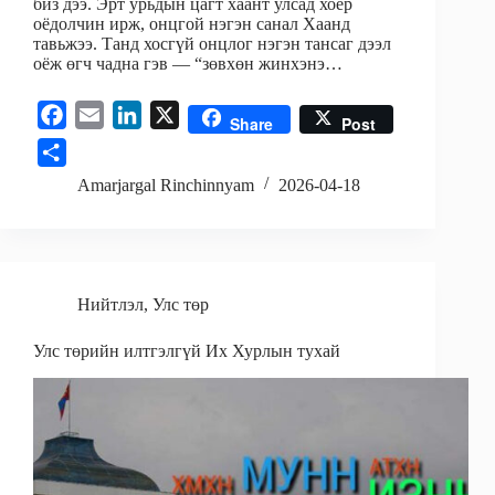
биз дээ. Эрт урьдын цагт хаант улсад хоёр
оёдолчин ирж, онцгой нэгэн санал Хаанд
тавьжээ. Танд хосгүй онцлог нэгэн тансаг дээл
оёж өгч чадна гэв — “зөвхөн жинхэнэ…
F
E
L
X
Share
Post
a
m
i
S
c
a
n
h
Amarjargal Rinchinnyam
2026-04-18
e
i
k
a
b
l
e
r
o
d
e
o
I
Нийтлэл
,
Улс төр
k
n
Улс төрийн илтгэлгүй Их Хурлын тухай