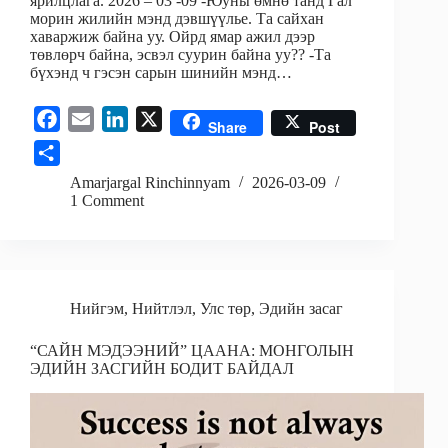
ярилцлага. 2026 – 03 -09 -Юуны өмнө танд Гал
морин жилийн мэнд дэвшүүлье. Та сайхан
хаваржиж байна уу. Ойрд ямар ажил дээр
төвлөрч байна, эсвэл суурин байна уу?? -Та
бүхэнд ч гэсэн сарын шинийн мэнд…
F
E
L
X
Share
Post
a
m
i
S
c
a
n
h
Amarjargal Rinchinnyam
2026-03-09
e
i
k
1 Comment
a
b
l
e
r
o
d
e
o
I
k
n
Нийгэм
,
Нийтлэл
,
Улс төр
,
Эдийн засаг
“САЙН МЭДЭЭНИЙ” ЦААНА: МОНГОЛЫН
ЭДИЙН ЗАСГИЙН БОДИТ БАЙДАЛ