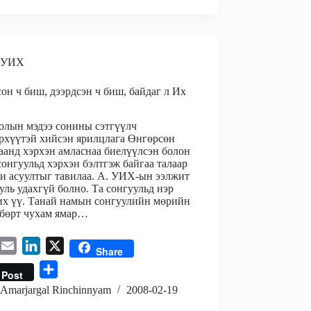
l
e
r
d
e
I
n
УИХ
он ч биш, дээрдсэн ч биш, байдаг л Их
лын мэдээ сонины сэтгүүлч
рхүүтэй хийсэн ярилцлага Өнгөрсөн
аанд хэрхэн амласнаа биелүүлсэн болон
сонгуульд хэрхэн бэлтгэж байгаа талаар
и асуултыг тавилаа. А. УИХ-ын ээлжит
уль удахгүй болно. Та сонгуульд нэр
х үү. Танай намын сонгуулийн мөрийн
лбөрт чухам ямар…
E
L
X
Share
m
i
S
Post
a
n
h
Amarjargal Rinchinnyam
2008-02-19
i
k
a