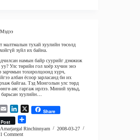
l
e
r
d
e
I
n
Мэдээ
 малтмалын тухай хуулийн төсөлд
хойгүй зүйл их байна.
рдчилсан намын байр суурийг дэмжиж
 уу? Улс төрийн гол хоёр хүчин энэ
р зарчмын тохиролцоонд хүрч,
йгээ албан ёсоор зарласанд би их
рхаж байгаа. Тэд Монголын улс төрд
өнгө аяс гаргаж ирлээ. Миний хувьд,
 барьсан хуулийн…
E
L
X
Share
m
i
S
Post
a
n
h
Amarjargal Rinchinnyam
2008-03-27
i
k
1 Comment
a