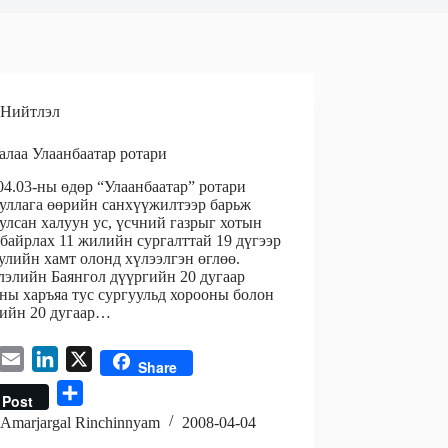
Нийтлэл
алаа Улаанбаатар ротари
04.03-ны өдөр “Улаанбаатар” ротари
уллага өөрийн санхүүжилтээр барьж
улсан халуун ус, үсчний газрыг хотын
 байрлах 11 жилийн сургалттай 19 дүгээр
улийн хамт олонд хүлээлгэн өглөө.
элийн Баянгол дүүргийн 20 дугаар
ны харъяа тус сургуульд хорооны болон
ийн 20 дугаар…
E
L
X
Share
m
i
S
Post
a
n
h
Amarjargal Rinchinnyam
2008-04-04
i
k
a