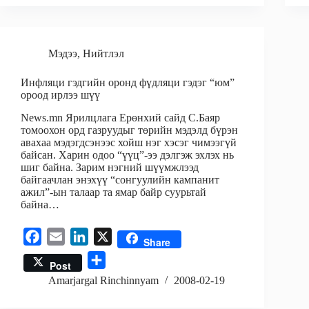
e
o
I
k
n
Мэдээ
,
Нийтлэл
Инфляци гэдгийн оронд фүдляци гэдэг “юм”
ороод ирлээ шүү
News.mn Ярилцлага Ерөнхий сайд С.Баяр
томоохон орд газруудыг төрийн мэдэлд бүрэн
авахаа мэдэгдсэнээс хойш нэг хэсэг чимээгүй
байсан. Харин одоо “үүц”-ээ дэлгэж эхлэх нь
шиг байна. Зарим нэгний шүүмжлээд
байгаачлан энэхүү “сонгуулийн кампанит
ажил”-ын талаар та ямар байр суурьтай
байна…
F
E
L
X
Share
a
m
i
S
Post
c
a
n
h
Amarjargal Rinchinnyam
2008-02-19
e
i
k
a
b
l
e