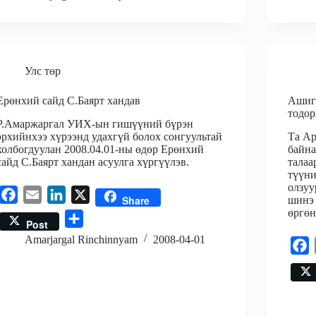
e
i
k
a
b
b
l
e
r
o
o
d
e
o
o
I
k
Улс төр
k
n
Ерөнхий сайд С.Баярт хандав
Ашигт
тодор
Р.Амаржаргал УИХ-ын гишүүний бүрэн
эрхийнхээ хүрээнд удахгүй болох сонгуультай
Та А
холбогдуулан 2008.04.01-ны өдөр Ерөнхий
байна
сайд С.Баярт хандан асуулга хүргүүлэв.
талаа
түүни
олзуу
F
E
L
X
Share
шинэ 
a
m
i
өргөн
S
Post
c
a
n
h
Amarjargal Rinchinnyam
2008-04-01
F
e
i
k
a
a
b
l
e
r
c
o
d
e
e
o
I