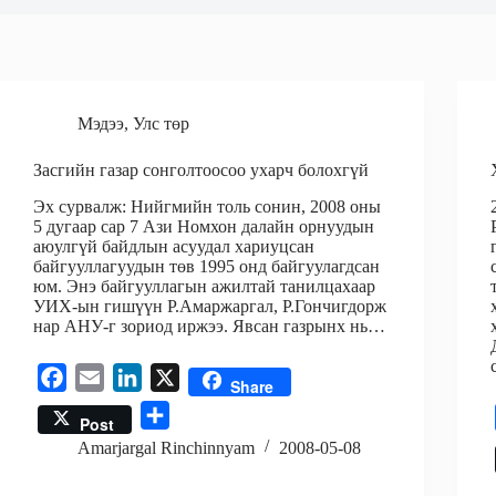
Мэдээ
,
Улс төр
Засгийн газар сонголтоосоо ухарч болохгүй
Эх сурвалж: Нийгмийн толь сонин, 2008 оны
5 дугаар сар 7 Ази Номхон далайн орнуудын
аюулгүй байдлын асуудал хариуцсан
байгууллагуудын төв 1995 онд байгуулагдсан
юм. Энэ байгууллагын ажилтай танилцахаар
УИХ-ын гишүүн Р.Амаржаргал, Р.Гончигдорж
нар АНУ-г зориод иржээ. Явсан газрынх нь…
F
E
L
X
Share
a
m
i
S
Post
c
a
n
h
Amarjargal Rinchinnyam
2008-05-08
e
i
k
a
b
l
e