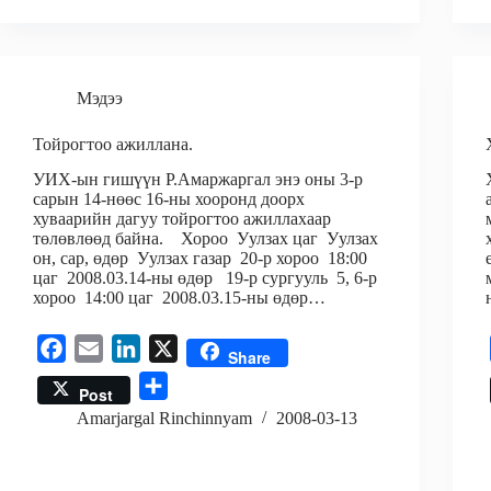
b
l
e
r
o
d
e
o
I
k
n
Мэдээ
Тойрогтоо ажиллана.
УИХ-ын гишүүн Р.Амаржаргал энэ оны 3-р
сарын 14-нөөс 16-ны хооронд доорх
хуваарийн дагуу тойрогтоо ажиллахаар
төлөвлөөд байна. Хороо Уулзах цаг Уулзах
он, сар, өдөр Уулзах газар 20-р хороо 18:00
цаг 2008.03.14-ны өдөр 19-р сургууль 5, 6-р
хороо 14:00 цаг 2008.03.15-ны өдөр…
F
E
L
X
Share
a
m
i
S
Post
c
a
n
h
Amarjargal Rinchinnyam
2008-03-13
e
i
k
a
b
l
e
r
o
d