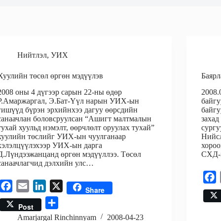
Нийтлэл
,
УИХ
Хуулийн төсөл өргөн мэдүүлэв
Баярл
2008 оны 4 дүгээр сарын 22-ны өдөр
2008.
Р.Амаржаргал, Э.Бат-Үүл нарын УИХ-ын
байгу
гишүүд бүрэн эрхийнхээ дагуу өөрсдийн
байгу
санаачлан боловсруулсан “Ашигт малтмалын
захад
тухай хуульд нэмэлт, өөрчлөлт оруулах тухай”
сургу
хуулийн төслийг УИХ-ын чуулганаар
Нийсл
хэлэлцүүлэхээр УИХ-ын дарга
хороо
Д.Лүндээжанцанд өргөн мэдүүллээ. Төсөл
СХД-
санаачлагчид дэлхийн улс…
F
F
E
L
X
Share
a
a
m
i
S
c
Post
c
a
n
h
e
Amarjargal Rinchinnyam
2008-04-23