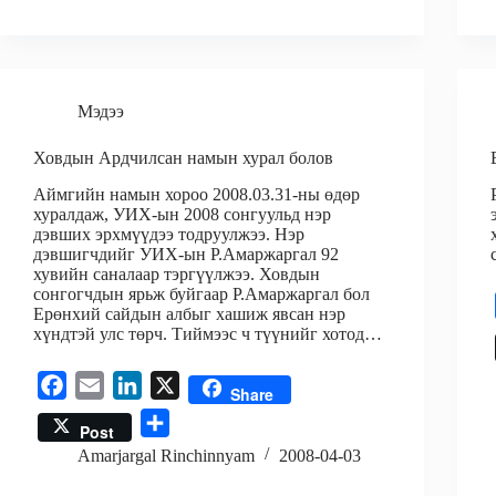
r
o
d
e
o
I
k
n
Мэдээ
Ховдын Ардчилсан намын хурал болов
Аймгийн намын хороо 2008.03.31-ны өдөр
хуралдаж, УИХ-ын 2008 сонгуульд нэр
дэвших эрхмүүдээ тодруулжээ. Нэр
дэвшигчдийг УИХ-ын Р.Амаржаргал 92
хувийн саналаар тэргүүлжээ. Ховдын
сонгогчдын ярьж буйгаар Р.Амаржаргал бол
Ерөнхий сайдын албыг хашиж явсан нэр
хүндтэй улс төрч. Тиймээс ч түүнийг хотод…
F
E
L
X
Share
a
m
i
S
Post
c
a
n
h
Amarjargal Rinchinnyam
2008-04-03
e
i
k
a