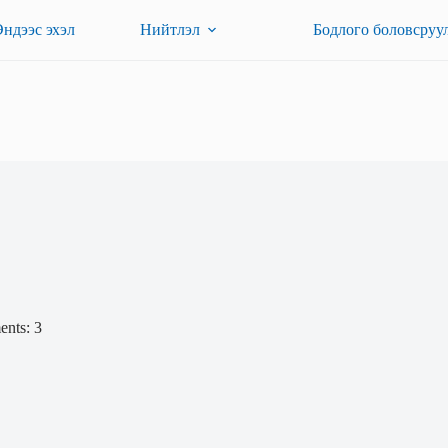
Эндээс эхэл
Нийтлэл
Бодлого боловсруу
nts: 3