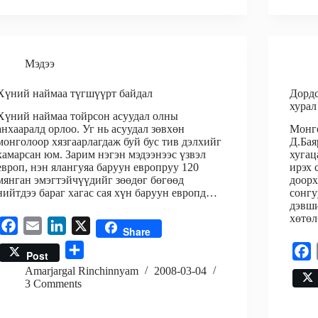
b
k
n
o
o
k
Мэдээ
Хүний наймаа түгшүүрт байдал
Дордс
хурал
Хүний наймаа тойрсон асуудал олны
анхааралд орлоо. Уг нь асуудал зөвхөн
Монго
монголоор хязгаарлагдаж буй бус тив дэлхийг
Д.Бая
хамарсан юм. Зарим нэгэн мэдээнээс үзвэл
хугац
европ, нэн ялангуяа баруун европруу 120
ирэх 
мянган эмэгтэйчүүдийг зөөдөг бөгөөд
доорх
нийтдээ бараг хагас сая хүн баруун европд…
сонгу
дэвши
хөтө
F
E
L
X
Share
a
m
i
S
F
Post
c
a
n
h
a
Amarjargal Rinchinnyam
2008-03-04
e
i
k
3 Comments
a
c
b
l
e
r
e
o
d