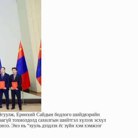
айгуулж, Ерөнхий Сайдын бодлого шийдвэрийн
аагүй тохиолдолд сахилгын шийтгэл хүлээх эсхүл
нээ. Энэ нь “хууль дээдлэх ёс зүйн хэм хэмжээг