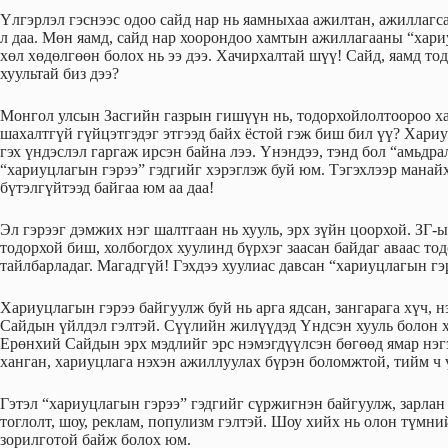
Үлгэрлэл гэснээс одоо сайд нар нь яамныхаа ажилтан, ажиллагс
л даа. Мөн яамд, сайд нар хоорондоо хамтын ажиллагааны “хари
хөл хөдөлгөөн болох нь ээ дээ. Хачирхалтай шүү! Сайд, яамд т
хуультай биз дээ?
Монгол улсын Засгийн газрын гишүүн нь, тодорхойлолтоороо хар
шахалтгүй гүйцэтгэдэг этгээд байх ёстой гэж биш бил үү? Хариу
гэх үндэслэл гаргаж ирсэн байна лээ. Үнэндээ, тэнд бол “амьдра
“хариуцлагын гэрээ” гэдгийг хэрэглэж буй юм. Тэгэхлээр манайх
бүтэлгүйтээд байгаа юм аа даа!
Эл гэрээг дэмжих нэг шалтгаан нь хууль, эрх зүйн цоорхой. ЗГ-
тодорхой биш, холбогдох хуулинд бүрхэг заасан байдаг аваас то
тайлбарладаг. Магадгүй! Гэхдээ хуулиас давсан “хариуцлагын гэр
Хариуцлагын гэрээ байгуулж буй нь арга ядсан, зангарага хүч, н
Сайдын үйлдэл гэлтэй. Сүүлийн жилүүдэд Үндсэн хууль болон х
Ерөнхий Сайдын эрх мэдлийг эрс нэмэгдүүлсэн бөгөөд ямар нэгэ
ханган, хариуцлага нэхэн ажиллуулах бүрэн боломжтой, тийм ч 
Гэтэл “хариуцлагын гэрээ” гэдгийг сүржигнэн байгуулж, зарлан
тоглолт, шоу, реклам, популизм гэлтэй. Шоу хийх нь олон түмни
зорилготой байж болох юм.