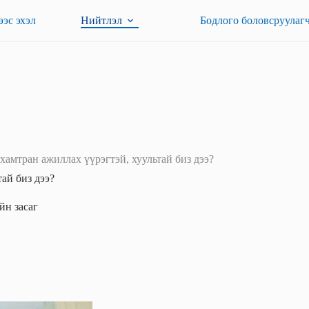
эс эхэл
Нийтлэл
Бодлого боловсруулаг
хамтран ажиллах үүрэгтэй, хуультай биз дээ?
ай биз дээ?
йн засаг