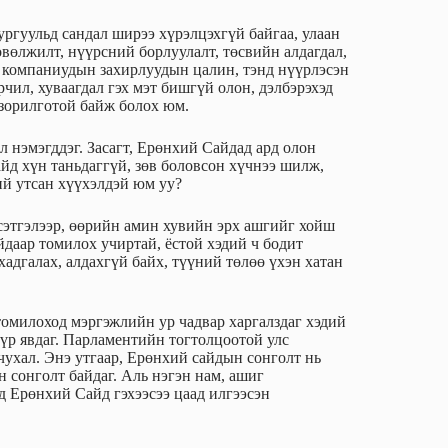
сургуульд сандал ширээ хүрэлцэхгүй байгаа, улаан
өвөлжилт, нүүрсний борлуулалт, төсвийн алдагдал,
 компаниудын захирлуудын цалин, тэнд нүүрлэсэн
рчил, хуваагдал гэх мэт бишгүй олон, дэлбэрэхэд
 зорилготой байж болох юм.
л нэмэгддэг. Засагт, Ерөнхий Сайдад ард олон
йд хүн таньдаггүй, зөв боловсон хүчнээ шилж,
ий утсан хүүхэлдэй юм уу?
 сэтгэлээр, өөрийн амин хувийн эрх ашгийг хойш
йдаар томилох учиртай, ёстой хэдий ч бодит
 хадгалах, алдахгүй байх, түүний төлөө үхэн хатан
 томилоход мэргэжлийн ур чадвар харгалздаг хэдий
үүр явдаг. Парламентийн тогтолцоотой улс
чухал. Энэ утгаар, Ерөнхий сайдын сонголт нь
н сонголт байдаг. Аль нэгэн нам, ашиг
д Ерөнхий Сайд гэхээсээ цаад илгээсэн