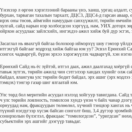
Үнэхээр л өргөн хэрэглээний барааны үнэ, ханш, ургац алдалт, 
бурхан, тарваган тахалын тархалт, ДЦС3, ДЦС4-д гарсан аваар, 
ирэх оны төсөв, аймгийн намуудын санхүүжилт, төрийн өмчийн
хулгай, сайд нарын нэр холбогдсон хэргүүд, нам, УИХ доторх зө
ойрхон асуудлаас зайлсхийх, ингэхдээ ажил хийж буй дүр эсгэх,
Засаглал нь явахгүй байгаа болохоор иймэрхүү шоу гэмээр үйлдэ
итгэхгүй байгааг мэдрээд хийж байгаа юм уу? Эсвэл Ерөнхий Са
сонгох чадваргүй, бүрэн эрхээ хэрэгжүүлэх чадваргүй, хэн нэгн
Ерөнхий Сайд нь ёс зүйтэй, итгэл даах, ажил даалгахад хоёргүй
тавьж зүтгэх, төрийн ажилд чин сэтгэлээр хандах хүнийг олж са
байдал, ялангуяа улс төрийн бодит байдал, эрх ашиг (эрх мэдлээ
тэмцэх) тэнгэр газар шиг ялгаатай юм.
Улс төрд бол меритийн асуудал нэлээд хойгуур тавигдана. Сайд
ч улс төрийн лоялность, томилсон хүндэ үнэн ч байх чанар дээг
орнуудад нам, фракцуудын төлөөлөл, хүчний тэнцвэр хангах нь 
түүний нэгдүгээр хүсэж байсан сонголт биш, 3,4 дүгээр эрэмбий
сонирхолын бүлэглэл, фракцаас “томилогдсон”, “уригдсан” нөхө
субьектийн эрх ашгийг дээгүүр тавьдаг.