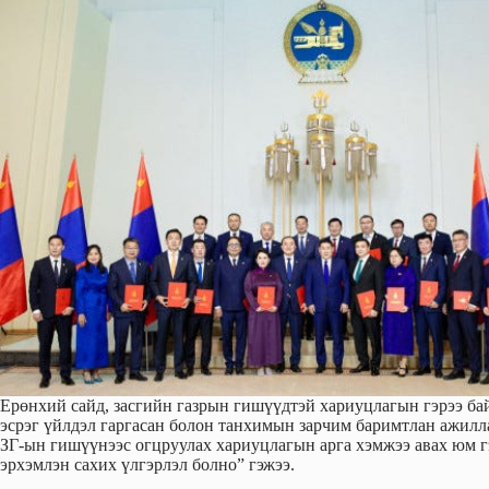
Ерөнхий сайд, засгийн газрын гишүүдтэй хариуцлагын гэрээ б
эсрэг үйлдэл гаргасан болон танхимын зарчим баримтлан ажилл
ЗГ-ын гишүүнээс огцруулах хариуцлагын арга хэмжээ авах юм гэ
эрхэмлэн сахих үлгэрлэл болно” гэжээ.