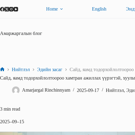
Skip
to
Home
English
Эндэ
content
Амаржаргалын блог
Нийтлэл
Эдийн засаг
Сайд, яамд тодорхойлолтоороо 
Home
Сайд, яамд тодорхойлолтоороо хамтран ажиллах үүрэгтэй, хуульт
Amarjargal Rinchinnyam
2025-09-17
Нийтлэл
,
Эди
3 min read
2025–09–15