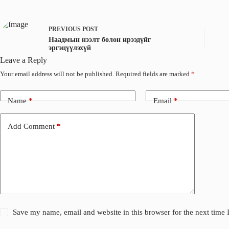
o
I
k
n
PREVIOUS
POST
Наадмын нээлт болон ирээдүйг
эргэцүүлэхүй
Leave a Reply
Your email address will not be published.
Required fields are marked
*
Name
*
Email
*
Add Comment
*
Save my name, email and website in this browser for the next time