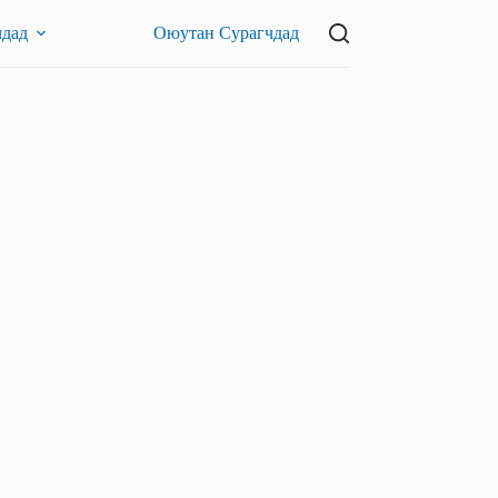
чдад
Оюутан Сурагчдад
Подкаст