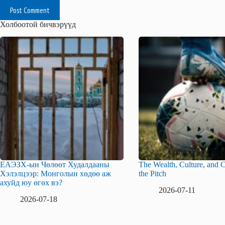
Post Comment
Холбоотой бичвэрүүд
ЕАЭЗХ-ын Чөлөөт Худалдааны
The Wealth, Culture, and C
Хэлэлцээр: Монголын хөдөө аж
the Pitch
ахуйд юу өгөх вэ?
2026-07-11
2026-07-18