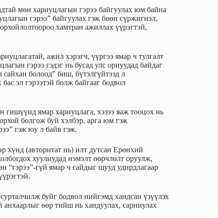
адтай мөн хариуцлагын гэрээ байгуулах юм байна
уцлагын гэрээ” байгуулах гэж бөөн сүржигнэл,
одорхойлолтоороо хамтран ажиллах үүрэгтэй,
иуцлагатай, ажил хэрэгч, үүргээ ямар ч тулгалт
цлагын гэрээ гэдэг нь бусад улс орнуудад байдаг
л сайхан болоод” биш, бүтэлгүйтээд л
 бас эл гэрээтэй болж байгааг бодвол
ын гишүүнд ямар хариуцлага, хэзээ яаж тооцох нь
дорхой болгож буй хэлбэр, арга юм гэж
ээ” гэж юу л байв гэж.
эр хүнд (авторитат нь) илт дутсан Ерөнхий
олбогдох хуулиудад нэмэлт өөрчлөлт оруулж,
н “гэрээ”-гүй ямар ч сайдыг шууд удирдлагаар
үүрэгтэй.
 сурталчилж буйг бодвол нийгэмд хандсан үзүүлэх
й анхаарлыг өөр тийш нь хандуулах, сарниулах