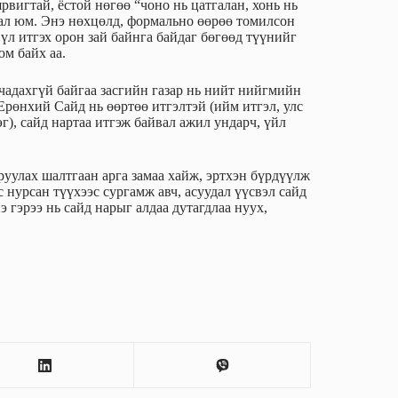
рвигтай, ёстой нөгөө “чоно нь цатгалан, хонь нь
дал юм. Энэ нөхцөлд, формально өөрөө томилсон
үл итгэх орон зай байнга байдаг бөгөөд түүнийг
юм байх аа.
 чадахгүй байгаа засгийн газар нь нийт нийгмийн
 Ерөнхий Сайд нь өөртөө итгэлтэй (ийм итгэл, улс
г), сайд нартаа итгэж байвал ажил ундарч, үйл
руулах шалтгаан арга замаа хайж, эртхэн бүрдүүлж
с нурсан түүхээс сургамж авч, асуудал үүсвэл сайд
э гэрээ нь сайд нарыг алдаа дутагдлаа нуух,