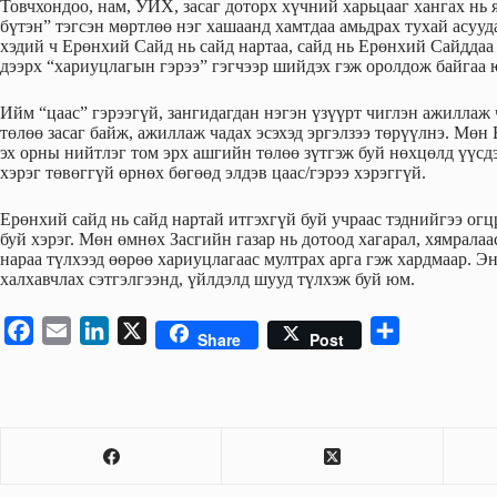
Товчхондоо, нам, УИХ, засаг доторх хүчний харьцааг хангах нь я
бүтэн” тэгсэн мөртлөө нэг хашаанд хамтдаа амьдрах тухай асуу
хэдий ч Ерөнхий Сайд нь сайд нартаа, сайд нь Ерөнхий Сайддаа 
дээрх “хариуцлагын гэрээ” гэгчээр шийдэх гэж оролдож байгаа 
Ийм “цаас” гэрээгүй, зангидагдан нэгэн үзүүрт чиглэн ажиллаж
төлөө засаг байж, ажиллаж чадах эсэхэд эргэлзээ төрүүлнэ. Мөн
эх орны нийтлэг том эрх ашгийн төлөө зүтгэж буй нөхцөлд үүсдэ
хэрэг төвөггүй өрнөх бөгөөд элдэв цаас/гэрээ хэрэггүй.
Ерөнхий сайд нь сайд нартай итгэхгүй буй учраас тэднийгээ огц
буй хэрэг. Мөн өмнөх Засгийн газар нь дотоод хагарал, хямралаа
нараа түлхээд өөрөө хариуцлагаас мултрах арга гэж хардмаар. Эн
халхавчлах сэтгэлгээнд, үйлдэлд шууд түлхэж буй юм.
F
E
L
X
S
Share
Post
a
m
i
h
c
a
n
a
e
i
k
r
b
l
e
e
o
d