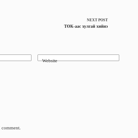
NEXT
POST
ТӨК-аас хулгай хийнэ
Website
 I comment.