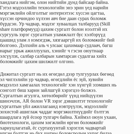
хандлага нийгэм, олон нийтийн дунд байсаар байна.
Гэтэл мэдээллийн технологийн энэ эрин үед нарийн
мэргэжлийн ойлголтыг интернэтээс хүссэн цагтаа,
хүссэн орчиндоо хүлээн авч бие даан сурах боломж
бүрдсэн. Ур чадвар, мэдлэг хуваалцах талбарууд (Skill
share платформууд) цахим сургалт болон нээлтэй их
сургууль зэрэг сургалтын уламжлалт бус хэлбэрүүд
цаашид улам л нэмэгдэж, хязгааргүй их боломжийг бий
болгоно. Дэлхийн аль ч улсаас цахимаар судлаач, багш
нарыг урьж ажиллуулах, хэнийг ч гэсэн оюутнаар
элсүүлэх, салбар салбарын хамтарсан судалгаа хийх
боломжийг цахим шилжилт олгоно.
Дижитал сургалт нь их өгөгдөл дээр тулгуурлах бөгөөд
эл чиглэлийн ур чадвар, өгөгдлийн ёс зүй, хувийн
мэдээлэл хамгаалах технологийг хэн хүнгүй эзэмших нь
сонголт биш харин зайлшгүй хэрэгцээ болжээ.
Сургалтын агуулга, хөтөлбөрийг үүнд нийцүүлэн
шинэчлэх, AR болон VR зэрэг дэвшилтэт технологийг
сургалтын үйл ажиллагаанд нэвтрүүлэх, мэдээллийг
зохистой ашиглаж чаддаг мэргэжилтнүүдийг бэлтгэх
шаардлага зүй ёсоор тулгарч байна. Хиймэл оюун ухаан,
биотехнологи, цахим хөгжлийн өргөн боломжийг
хариуцлагатай, ёс суртахуунтай хэрэглэх чадвартай
иргэн бэлтгэх нь бүх шатны боловсролын үүрэг билээ.