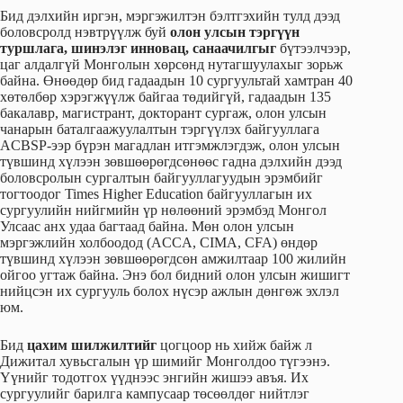
Бид дэлхийн иргэн, мэргэжилтэн бэлтгэхийн тулд дээд
боловсролд нэвтрүүлж буй
олон улсын тэргүүн
туршлага, шинэлэг инновац, санаачилгыг
бүтээлчээр,
цаг алдалгүй Монголын хөрсөнд нутагшуулахыг зорьж
байна. Өнөөдөр бид гадаадын 10 сургуультай хамтран 40
хөтөлбөр хэрэгжүүлж байгаа төдийгүй, гадаадын 135
бакалавр, магистрант, докторант сургаж, олон улсын
чанарын баталгаажуулалтын тэргүүлэх байгууллага
ACBSP-ээр бүрэн магадлан итгэмжлэгдэж, олон улсын
түвшинд хүлээн зөвшөөрөгдсөнөөс гадна дэлхийн дээд
боловсролын сургалтын байгууллагуудын эрэмбийг
тогтоодог Times Higher Education байгууллагын их
сургуулийн нийгмийн үр нөлөөний эрэмбэд Монгол
Улсаас анх удаа багтаад байна. Мөн олон улсын
мэргэжлийн холбоодод (ACCA, CIMA, CFA) өндөр
түвшинд хүлээн зөвшөөрөгдсөн амжилтаар 100 жилийн
ойгоо угтаж байна. Энэ бол бидний олон улсын жишигт
нийцсэн их сургууль болох нүсэр ажлын дөнгөж эхлэл
юм.
Бид
цахим шилжилтийг
цогцоор нь хийж байж л
Дижитал хувьсгалын үр шимийг Монголдоо түгээнэ.
Үүнийг тодотгох үүднээс энгийн жишээ авъя. Их
сургуулийг барилга кампусаар төсөөлдөг нийтлэг