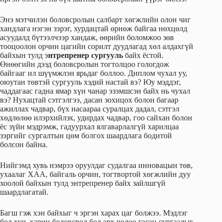
Энэ мэтчилэн боловсролын салбарт хөгжлийн олон чиг
хандлага нэгэн зэрэг, хурдацтай өрнөж байгаа нөхцөлд
асуудалд бүтээлчээр хандаж, өөрийн боломжоо зөв
тооцоолон орчин цагийн сорилт дуудлагад хөл алдахгүй
байхын тулд э
нтрепренер сургууль
байх ёстой.
Өнөөгийн дээд боловсролын тогтолцоо гологдож
байгааг ил шүүмжлэн ярьдаг боллоо. Диплом чухал уу,
оюутан төвтэй сургууль хэдий настай вэ? Юу мэддэг,
чаддагаас гадна ямар хүн чанар эзэмшсэн байх нь чухал
вэ? Нухацтай сэтгэлгээ, дасан зохицох болон багаар
ажиллах чадвар, бүх насаараа суралцах дадал, сэтгэл
хөдлөлөө илэрхийлэх, удирдах чадвар, гоо сайхан болон
ёс зүйн мэдрэмж, гадуурхал ялгаварлалгүй харилцаа
зэргийг сургалтын цөм болгох шаардлага бодитой
болсон байна.
Нийгэмд хувь нэмрээ оруулдаг судалгаа инновацын төв,
ухаалаг ХАА, байгаль орчин, тогтвортой хөгжлийн дуу
хоолой байхын тулд энтрепренер байх зайлшгүй
шаардлагатай.
Багш гэж хэн байхыг ч эргэн харах цаг болжээ. Мэдлэг
бол хүч, харин боловсрол бол эрх чөлөө гэсэн сургаалыг