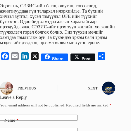
Эцэст нь, СЭЗИС-ийн багш, оюутан, төгсөгчид,
ажилтнууддаа гүн талархал илэрхийлье. Та бүхний
хичээл зүтгэл, хүсэл тэмүүлэл UFE ийн түүхийг
бүтээсэн. Одоо бид хамтдаа алсын хараатайгаар
ирээдүйд аялж, СЭЗИС-ийг ирэх зуун жилийн хөгжлийн
түүчээлэгч гэрэл болгох болно. Энэ түүхэн мөчийг
хамтдаа тэмдэглэж буй Та бүхэндээ эрхэм баян эрдэм
мэдлэгийг дээдлэн, эрхэмлэж явахыг хүсэн ерөөе.
F
E
L
X
S
Share
Post
a
m
i
h
c
a
n
a
e
i
k
r
b
l
e
e
PREVIOUS
NEXT
o
d
Leave a Reply
o
I
Your email address will not be published.
Required fields are marked
*
k
n
Name
*