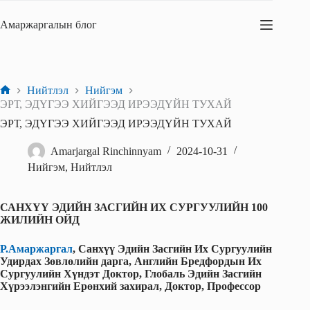
Skip
to
Амаржаргалын блог
content
Нийтлэл
Нийгэм
Home
ЭРТ, ЭДҮГЭЭ ХИЙГЭЭД ИРЭЭДҮЙН ТУХАЙ
ЭРТ, ЭДҮГЭЭ ХИЙГЭЭД ИРЭЭДҮЙН ТУХАЙ
Amarjargal Rinchinnyam
2024-10-31
Нийгэм
,
Нийтлэл
САНХҮҮ ЭДИЙН ЗАСГИЙН ИХ СУРГУУЛИЙН 100
ЖИЛИЙН ОЙД
Р.Амаржаргал
, Санхүү Эдийн Засгийн Их Сургуулийн
Удирдах Зөвлөлийн дарга, Английн Бредфордын Их
Сургуулийн Хүндэт Доктор, Глобаль Эдийн Засгийн
Хүрээлэнгийн Ерөнхий захирал, Доктор, Профессор