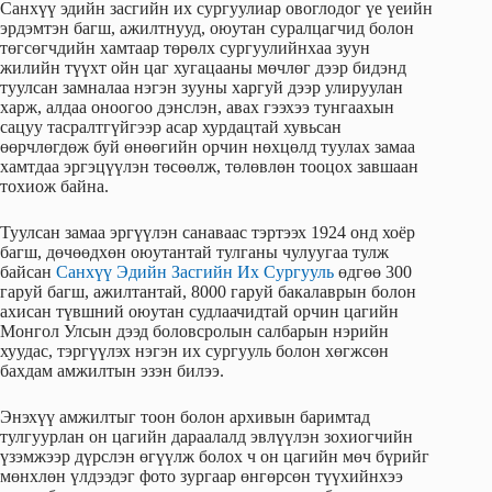
Санхүү эдийн засгийн их сургуулиар овоглодог үе үеийн
эрдэмтэн багш, ажилтнууд, оюутан суралцагчид болон
төгсөгчдийн хамтаар төрөлх сургуулийнхаа зуун
жилийн түүхт ойн цаг хугацааны мөчлөг дээр бидэнд
туулсан замналаа нэгэн зууны харгуй дээр улируулан
харж, алдаа оноогоо дэнслэн, авах гээхээ тунгаахын
сацуу тасралтгүйгээр асар хурдацтай хувьсан
өөрчлөгдөж буй өнөөгийн орчин нөхцөлд туулах замаа
хамтдаа эргэцүүлэн төсөөлж, төлөвлөн тооцох завшаан
тохиож байна.
Туулсан замаа эргүүлэн санаваас тэртээх 1924 онд хоёр
багш, дөчөөдхөн оюутантай тулганы чулуугаа тулж
байсан
Санхүү Эдийн Засгийн Их Сургууль
өдгөө 300
гаруй багш, ажилтантай, 8000 гаруй бакалаврын болон
ахисан түвшний оюутан судлаачидтай орчин цагийн
Монгол Улсын дээд боловсролын салбарын нэрийн
хуудас, тэргүүлэх нэгэн их сургууль болон хөгжсөн
бахдам амжилтын эзэн билээ.
Энэхүү амжилтыг тоон болон архивын баримтад
тулгуурлан он цагийн дараалалд эвлүүлэн зохиогчийн
үзэмжээр дүрслэн өгүүлж болох ч он цагийн мөч бүрийг
мөнхлөн үлдээдэг фото зургаар өнгөрсөн түүхийнхээ