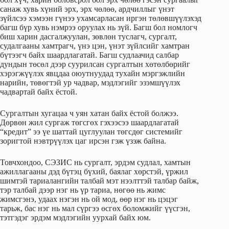
санаж хувь хүний эрх, эрх чөлөө, ардчиллыг үнэт
зүйлсээ хэмээн гүнээ ухамсарласан иргэн төлөвшүүлэхэд
багш бүр хувь нэмрээ оруулах нь зүй. Багш бол номлогч
биш харин дасгалжуулан, зөвлөн туслагч, сургалт,
судалгааны хамтрагч, үнэ цэн, үнэт зүйлсийг хамтран
бүтээгч байх шаардлагатай. Багш судлаачид салбар
дундын төсөл дээр суурилсан сургалтын хөтөлбөрийг
хэрэгжүүлэх явцдаа оюутнуудад тухайн мэргэжлийн
нарийн, төвөгтэй ур чадвар, мэдлэгийг эзэмшүүлэх
чадвартай байх ёстой.
Сургалтын хугацаа ч уян хатан байх ёстой болжээ.
Дөрвөн жил сургаж төгсгөх гэхээсээ шаардлагатай
“кредит” ээ үе шаттай цуглуулан төгсдөг системийг
зоригтой нэвтрүүлэх цаг ирсэн гэж үзэж байна.
Товчхондоо, СЭЗИС нь сургалт, эрдэм судлал, хамтын
ажиллагааны дэд бүтэц бүхий, баялаг хөрстэй, үржил
шимтэй тариалангийн талбай мэт нээлттэй талбар байж,
тэр талбай дээр нэг нь үр тариа, нөгөө нь жимс
жимсгэнэ, удаах нэгэн нь ой мод, өөр нэг нь цэцэг
тарьж, бас нэг нь мал сүргээ өсгөх боломжийг үүсгэн,
тэтгэдэг эрдэм мэдлэгийн уурхай байх юм.