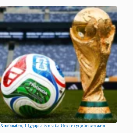
Хөлбөмбөг, Шударга ёсны ба Институцийн хөгжил