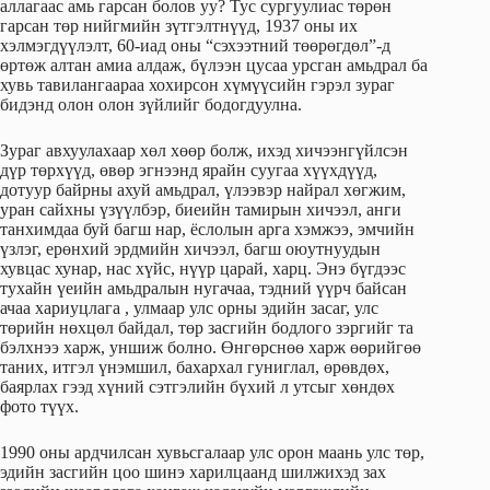
аллагаас амь гарсан болов уу? Тус сургуулиас төрөн
гарсан төр нийгмийн зүтгэлтнүүд, 1937 оны их
хэлмэгдүүлэлт, 60-иад оны “сэхээтний төөрөгдөл”-д
өртөж алтан амиа алдаж, бүлээн цусаа урсган амьдрал ба
хувь тавилангаараа хохирсон хүмүүсийн гэрэл зураг
бидэнд олон олон зүйлийг бодогдуулна.
Зураг авхуулахаар хөл хөөр болж, ихэд хичээнгүйлсэн
дүр төрхүүд, өвөр эгнээнд ярайн суугаа хүүхдүүд,
дотуур байрны ахуй амьдрал, үлээвэр найрал хөгжим,
уран сайхны үзүүлбэр, биеийн тамирын хичээл, анги
танхимдаа буй багш нар, ёслолын арга хэмжээ, эмчийн
үзлэг, ерөнхий эрдмийн хичээл, багш оюутнуудын
хувцас хунар, нас хүйс, нүүр царай, харц. Энэ бүгдээс
тухайн үеийн амьдралын нугачаа, тэдний үүрч байсан
ачаа хариуцлага , улмаар улс орны эдийн засаг, улс
төрийн нөхцөл байдал, төр засгийн бодлого зэргийг та
бэлхнээ харж, уншиж болно. Өнгөрснөө харж өөрийгөө
таних, итгэл үнэмшил, бахархал гуниглал, өрөвдөх,
баярлах гээд хүний сэтгэлийн бүхий л утсыг хөндөх
фото түүх.
1990 оны ардчилсан хувьсгалаар улс орон маань улс төр,
эдийн засгийн цоо шинэ харилцаанд шилжихэд зах