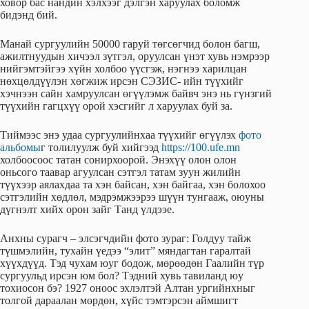
ховор бас нандин хэлхээг дэлгэн харуулах боломж
бидэнд бий.
Манай сургуулийн 50000 гаруй төгсөгчид болон багш,
ажилтнуудын хичээл зүтгэл, оруулсан үнэт хувь нэмрээр
нийгэмтэйгээ хүйн холбоо үүсгэж, нэгнээ харилцан
нөхцөлдүүлэн хөгжиж ирсэн СЭЗИС- ийн түүхийг
хэчнээн сайн хамруулсан өгүүлэмж байвч энэ нь гүнзгий
түүхийн гагцхүү орой хэсгийг л харуулах буй за.
Тиймээс энэ удаа сургуулийнхаа түүхийг өгүүлэх
фото
альбомы
г толилуулж буй хийгээд
https://100.ufe.mn
холбоосоос татан сонирхоорой. Энэхүү олон олон
оньсого таавар агуулсан сэтгэл татам зуун жилийн
түүхээр аялахдаа та хэн байсан, хэн байгаа, хэн болохоо
сэтгэлийн хөдлөл, мэдрэмжээрээ шүүн тунгааж, оюуны
дүгнэлт хийх орон зайг Танд үлдээе.
Анхны сурагч – элсэгчдийн фото зураг: Голдуу тайж
түшмэлийн, тухайн үедээ “элит” мяндагтан гаралтай
хүүхдүүд. Тэд чухам юуг бодож, мөрөөдөн Гаалийн түр
сургуульд ирсэн юм бол? Тэдний хувь тавиланд юу
тохиосон бэ? 1927 оноос эхлэлтэй Алтан ургийнхныг
толгой дараалан мөрдөн, хүйс тэмтэрсэн аймшигт