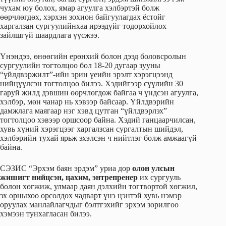
чухам юу болох, ямар агуулга хэлбэртэй болж
өөрчлөгдөх, хэрхэн зохион байгуулагдах ёстойг
харгалзан сургуулийнхаа ирээдүйг тодорхойлох
зайлшгүй шаардлага үүсжээ.
Үнэндээ, өнөөгийн ерөнхий болон дээд боловсролын
сургуулийн тогтолцоо бол 18-20 дугаар зууны
“үйлдвэржилт”-ийн эрин үеийн эрэлт хэрэгцээнд
нийцүүлсэн тогтолцоо билээ. Хэдийгээр сүүлийн 30
гаруй жилд дэвшин өөрчлөгдөж байгаа ч үндсэн агуулга,
хэлбэр, мөн чанар нь хэвээр байсаар. Үйлдвэрийн
дамжлага маягаар нэг хэвд цутган “үйлдвэрлэх”
тогтолцоо хэвээр оршсоор байна. Хэдий ганцаарчилсан,
хувь хүний хэрэгцээг харгалзсан сургалтын шийдэл,
хэлбэрийн тухай ярьж эхэлсэн ч нийтлэг болж амжаагүй
байна.
СЭЗИС “Эрхэм баян эрдэм” уриа дор
олон улсын
жишигт нийцсэн, цахим, энтрепренер
их сургууль
болон хөгжиж, улмаар даян дэлхийн тогтвортой хөгжил,
эх орныхоо өрсөлдөх чадварт үнэ цэнтэй хувь нэмэр
оруулах манлайлагчдыг бэлтгэхийг эрхэм зорилгоо
хэмээн тунхагласан билээ.