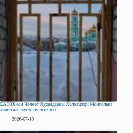
ЕАЭЗХ-ын Чөлөөт Худалдааны Хэлэлцээр: Монголын
хөдөө аж ахуйд юу өгөх вэ?
2026-07-18