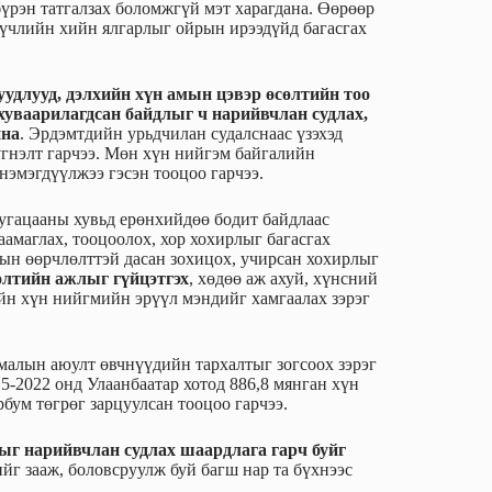
бүрэн татгалзах боломжгүй мэт харагдана. Өөрөөр
үчлийн хийн ялгарлыг ойрын ирээдүйд багасгах
суудлууд, дэлхийн хүн амын цэвэр өсөлтийн тоо
хуваарилагдсан байдлыг ч нарийвчлан судлах,
йна
. Эрдэмтдийн урьдчилан судалснаас үзэхэд
үгнэлт гарчээ. Мөн хүн нийгэм байгалийн
 нэмэгдүүлжээ гэсэн тооцоо гарчээ.
хугацааны хувьд ерөнхийдөө бодит байдлаас
амаглах, тооцоолох, хор хохирлыг багасгах
рын өөрчлөлттэй дасан зохицох, учирсан хохирлыг
өлтийн ажлыг гүйцэтгэх
, хөдөө аж ахуй, хүнсний
йн хүн нийгмийн эрүүл мэндийг хамгаалах зэрэг
 малын аюулт өвчнүүдийн тархалтыг зогсоох зэрэг
5-2022 онд Улаанбаатар хотод 886,8 мянган хүн
рбум төгрөг зарцуулсан тооцоо гарчээ.
ыг нарийвчлан судлах шаардлага гарч буйг
йг зааж, боловсруулж буй багш нар та бүхнээс