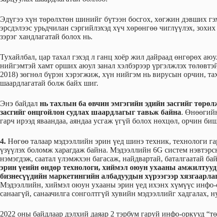
Эдүгээ хүн төрөлхтөн шинийг бүтээн босгох, хөгжин дэвших гэ
эрсдэлээс урьдчилан сэргийлэхэд хүч хөрөнгөө чиглүүлэх, зохих
зэрэг хандлагатай болох нь.
Тухайлбал, цар тахал гэхэд л ганц хоёр жил дайраад өнгөрөх аю
нийгэмтэй хамт орших аюул занал хэлбэрээр үргэлжлэх төлөвтэ
2018) зөгнөл бүрэн хэрэгжиж, хүн нийгэм нь вирусын орчин, та
шаардлагатай болж байх шиг.
Энэ байдал
нь тахлын ба өвчин эмгэгийн эдийн засгийг төрөл
засгийг онцгойлон судлах шаардлагыг тавьж байна
. Өнөөгийн
гарч ирээд яваандаа, аяндаа усгаж үгүй болох нөхцөл, орчин би
4.
Нөгөө талаар мэдээллийн эрин үед шинэ техник, технологи г
үзүүлэх боломж харагдаж байна. Мэдээллийн 6G систем нэвтэрсн
нэмэгдэж, саатал үлэмжхэн багасаж, найдвартай, баталгаатай ба
эрин үеийн өндөр технологи, хиймэл оюун ухааны амжилтууд
бизнесүүдийн маркетингийн албадуудын хүрээгээр хязгаарлаг
Мэдээллийн, хиймэл оюун ухааны эрин үед ихэнх хүмүүс инфо-
санаагүй, санаачилга сонголтгүй хувийн мэдээллийг хадгалах, 
2022 оны байдлаар дэлхий даяар 2 тэрбум гаруй инфо-оркууд “т