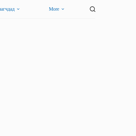
лагчдад
More