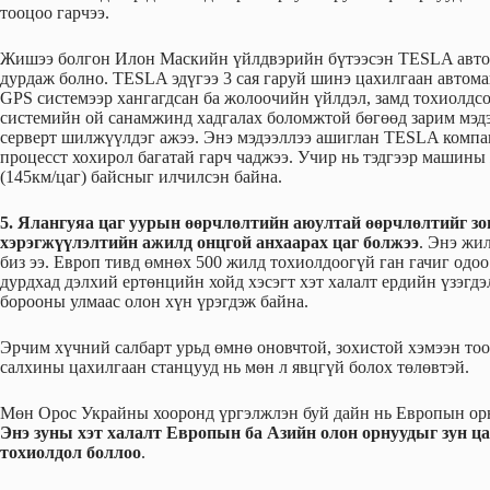
тооцоо гарчээ.
Жишээ болгон Илон Маскийн үйлдвэрийн бүтээсэн TESLA авт
дурдаж болно. TESLA эдүгээ 3 сая гаруй шинэ цахилгаан автом
GPS системээр хангагдсан ба жолоочийн үйлдэл, замд тохиолдс
системийн ой санамжинд хадгалах боломжтой бөгөөд зарим мэ
серверт шилжүүлдэг ажээ. Энэ мэдээллээ ашиглан TESLA комп
процесст хохирол багатай гарч чаджээ. Учир нь тэдгээр машин
(145км/цаг) байсныг илчилсэн байна.
5. Ялангуяа цаг уурын өөрчлөлтийн аюултай өөрчлөлтийг зог
хэрэгжүүлэлтийн ажилд онцгой анхаарах цаг болжээ
. Энэ жи
биз ээ. Европ тивд өмнөх 500 жилд тохиолдоогүй ган гачиг одоо
дурдхад дэлхий ертөнцийн хойд хэсэгт хэт халалт ердийн үзэгдэ
борооны улмаас олон хүн үрэгдэж байна.
Эрчим хүчний салбарт урьд өмнө оновчтой, зохистой хэмээн тоо
салхины цахилгаан станцууд нь мөн л явцгүй болох төлөвтэй.
Мөн Орос Украйны хооронд үргэлжлэн буй дайн нь Европын орн
Энэ зуны хэт халалт Европын ба Азийн олон орнуудыг зун ца
тохиолдол боллоо
.