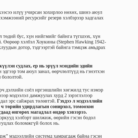
хээсээ илүү учирсан хохирлоо нөхөх, шинэ аюул
 хэмжээний ресурсийг резерв хэлбэрээр хадгалах
ул төдий бус, хүн нийгмийг байнга түгшээх, хүн
й. Өөрөөр хэлбэл Хоукины (Stephen Hawking 1942-
хлуудын дотор, тэдгээртэй байнга тэмцэж амьдрах
жүүлэн судлах, ер нь эрүүл мэндийн эдийн
 эдгээр том аюул занал, өөрчлөлтүүд нь гэнэтхэн
ш бололтой.
арч дэлхийн соёл иргэншлийн хөгжилд тус нэмэр
ээр мэдээлэл дамжуулах хурд 2 зэрэглэлээр
йдал эрс сайжрах төлөвтэй.
Гэхдээ л мэдээллийн
 ч төрийн удирдлагын сонирхол, томоохон
даад өнгөрөх магадлал өндөр хэвээрээ.
оркууд хэлбэрт шилжиж, өөрийн гэсэн бодол
нууцлах боломжгүй болох нь.
өрж” мэдээллийн системд хамрагдаж байна гэсэн