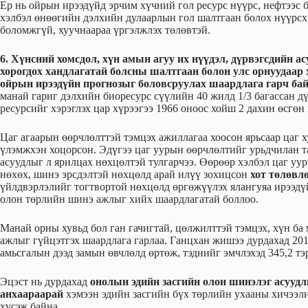
Ер нь ойрын ирээдүйд эрчим хүчний гол ресурс нүүрс, нефтээс 
хэлбэл өнөөгийн дэлхийн дулаарлын гол шалтгаан болох нүүрсх
боломжгүй, хуучнаараа үргэлжлэх төлөвтэй.
6. Хүнсний хомсдол, хүн амын агуу их нүүдэл, дүрвэгсдийн а
хорогдох хандлагатай болсны шалтгаан болон улс орнуудаар 
ойрын ирээдүйн прогнозыг боловсруулах шаардлага гарч ба
манай гариг дэлхийн биоресурс сүүлийн 40 жилд 1/3 багассан д
ресурсийг хэрэглэх цар хүрээгээ 1966 оноос хойш 2 дахин өсгөн
Цаг агаарын өөрчлөлттэй тэмцэх ажиллагаа хоосон ярьсаар цаг 
үлэмжхэн хоцорсон. Эдүгээ цаг уурын өөрчлөлтийг урьдчилан та
асуудлыг л ярилцах нөхцөлтэй тулгарчээ. Өөрөөр хэлбэл цаг уу
нөхөх, шинэ эрсдэлтэй нөхцөлд арай илүү зохицсон
хот төлөвл
үйлдвэрлэлийг тогтвортой нөхцөлд өргөжүүлэх ялангуяа ирээдү
олон төрлийн шинэ ажлыг хийх шаардлагатай боллоо.
Манай орны хувьд бол ган гачигтай, цөлжилттэй тэмцэх, хүн ба
ажлыг гүйцэтгэх шаардлага гарлаа. Ганцхан жишээ дурдахад 201
амьсгалын дээд замын өвчлөлд өртөж, тэднийг эмчлэхэд 345,2 тэ
Эцэст нь дурдахад
онолын эдийн засгийн олон шинэлэг асуудл
анхаараарай
хэмээн эдийн засгийн бүх төрлийн ухааны хичээли
хүсэж байна.