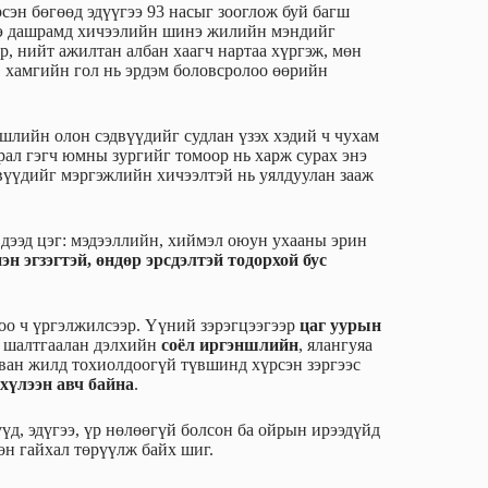
эн бөгөөд эдүүгээ 93 насыг зооглож буй багш
Энэ дашрамд хичээлийн шинэ жилийн мэндийг
 нийт ажилтан албан хаагч нартаа хүргэж, мөн
, хамгийн гол нь эрдэм боловсролоо өөрийн
шлийн олон сэдвүүдийг судлан үзэх хэдий ч чухам
рал гэгч юмны зургийг томоор нь харж сурах энэ
двүүдийг мэргэжлийн хичээлтэй нь уялдуулан зааж
 дээд цэг: мэдээллийн, хиймэл оюун ухааны эрин
эн эгзэгтэй, өндөр эрсдэлтэй тодорхой бус
оо ч үргэлжилсээр. Үүний зэрэгцээгээр
цаг уурын
с шалтгаалан дэлхийн
соёл иргэншлийн
, ялангуяа
ван жилд тохиолдоогүй түвшинд хүрсэн зэргээс
хүлээн авч байна
.
үд, эдүгээ, үр нөлөөгүй болсон ба ойрын ирээдүйд
мөн гайхал төрүүлж байх шиг.