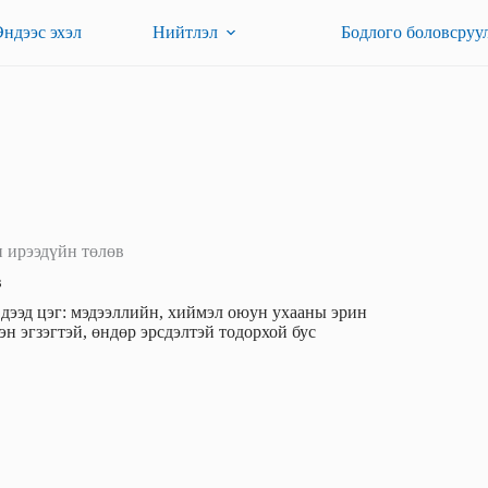
Эндээс эхэл
Нийтлэл
Бодлого боловсруу
 ирээдүйн төлөв
в
 дээд цэг: мэдээллийн, хиймэл оюун ухааны эрин
н эгзэгтэй, өндөр эрсдэлтэй тодорхой бус