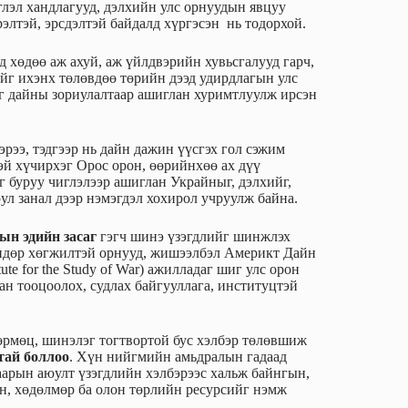
эл хандлагууд, дэлхийн улс орнуудын явцуу
элтэй, эрсдэлтэй байдалд хүргэсэн нь тодорхой.
хөдөө аж ахуй, аж үйлдвэрийн хувьсгалууд гарч,
йг ихэнх төлөвдөө төрийн дээд удирдлагын улс
эг дайны зориулалтаар ашиглан хуримтлуулж ирсэн
эрээ, тэдгээр нь дайн дажин үүсгэх гол сэжим
эй хүчирхэг Орос орон, өөрийнхөө ах дүү
 буруу чиглэлээр ашиглан Украйныг, дэлхийг,
юул занал дээр нэмэгдэл хохирол учруулж байна.
ын эдийн засаг
гэгч шинэ үзэгдлийг шинжлэх
 Өндөр хөгжилтэй орнууд, жишээлбэл Америкт Дайн
te for the Study of War) ажилладаг шиг улс орон
н тооцоолох, судлах байгууллага, институцтэй
өрмөц, шинэлэг тогтвортой бус хэлбэр төлөвшиж
тай боллоо
. Хүн нийгмийн амьдралын гадаад
гаарын аюулт үзэгдлийн хэлбэрээс хальж байнгын,
н, хөдөлмөр ба олон төрлийн ресурсийг нэмж