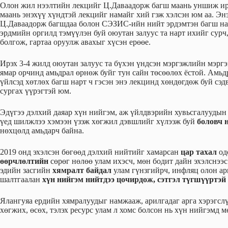
Олон жил нээлтийн лекцийг Ц.Даваадорж багш маань уншиж ирс
маань энэхүү хүндтэй лекцийг намайг хий гэж хэлсэн юм аа. 
Ц.Даваадорж багшдаа болон СЭЗИС-ийн нийт эрдэмтэн багш нар,
эрдмийн оргилд тэмүүлэн буй оюутан залуус та нарт ихийг сурч
болгож, гартаа оруулж авахыг хүсэн ерөөе.
Ирэх 3-4 жилд оюутан залуус та бүхэн үндсэн мэргэжлийн мэргэ
ямар орчинд амьдрал өрнөж буйг тун сайн төсөөлөх ёстой. Амьд
үйлсэд хөтлөх багш нарт ч гэсэн энэ лекцинд хөндөгдөж буй сэ
сургах үүрэгтэй юм.
Эдүгээ дэлхий даяар хүн нийгэм, аж үйлдвэрийн хувьсгалуудын
үед шилжлээ хэмээн үзэж хөгжил дэвшлийг хүлээж буй
боловч н
нөхцөлд амьдарч байна.
2019 онд эхэлсэн бөгөөд дэлхий нийтийг хамарсан
цар тахал
од
өөрчлөлтийн
сөрөг нөлөө улам ихэсч, мөн бодит дайн эхэлснээ
эдийн засгийн
хямралт байдал
улам гүнзгийрч, инфляц олон ар
шалтгаалан
хүн нийгэм нийтдээ цочирдож, сэтгэл түгшүүртэй 
Ялангуяа ердийн хямралуудыг намжааж, арилгадаг арга хэрэгслү
хөгжих, өсөх, тэлэх ресурс улам л хомс болсон нь хүн нийгэмд 