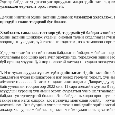
Эдгээр байдлаас үндэслэн улс орнуудын макро эдийн засагт, дэлх
үлэмжхэн өөрчлөлт
орох төлөвтэй.
Дэлхий нийтийн эдийн засгийн динамик
үлэмжхэн хэлбэлзэж, 
ирээдүйн төлөв тодорхой бус
боллоо.
Хэлбэлзэл, савалгаа, тогтворгүй, тодорхойгүй байдал
хэвийн ү
эдийн засгийн шинжлэх ухааны онолын талын судалгаагаа гүнзг
хоорондын уялдаас, зүй тогтолыг тодотгох, нээх томоохон сори
Урьд өмнө эдийн засгийн төлөв байдлыг тайлбарлаж байсан пара
судлагааны цоо шинэ арга зүйг эрэлхийлэх, төрөлжсөн эдийн за
буй орчинд үзүүлж буй нөр нөлөөтөй хамтад нь судлан хөгжүүл
1.
Нэг чухал асуудал
хүн ам зүйн эдийн засаг
. Эдийн засгийн ой
хандлагын чухал индикаторын нэг болох гэрлэлт, төрөлт, хүн а
абсолют тоогоор ч багасах хандлага ажиглагдана. Дашрамд дур
байгууллагын тооцоогоор 2022 оны 11 сард дэлхийн хүн ам 8 тэ
асуудлын хүрээнд хүн амын өсөлт, бууралтын учир шалтгаанаас 
байдал тун түгшүүртэй боллоо. Энэ байдал нь хөдөө орон нутаг э
захиргааны нэгж олшрох, алс ирээдүйд монголын identity – нүүд
аюултай юм. Энэ бүгдийн учир шалтгаан шийдлийг эдийн засгий
анхаарахыг уриалж байна. Төр засаг ч ийм судалгааны эрэлтийг 