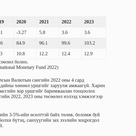
19
2020
2021
2022
2023
61
-3.27
5.8
3.6
3.6
.6
84.9
96.1
99.6
103.2
.3
10.8
12.2
12.4
12.9
сөөлөл болно.
national Monetary Fund 2022)
Улсын Валютын сангийн 2022 оны 4 сард
ы дайны хөнөөл уршгийг харуулж амжаагүй. Харин
 засгийн хор уршгийг баримжаалан тооцоолох
гийн 2022, 2023 оны төсөөлөл нэлээд хэмжээгээр
ийн 3-5%-ийн өсөлттэй байх төлөв, боломж буй
болхи бүтэц, санхүүгийн зах зээлийн хоцрогдол
эй.