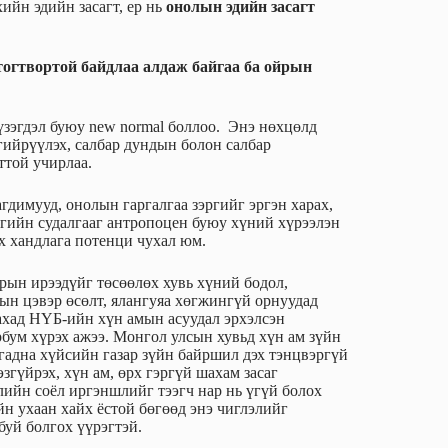
ийн эдийн засагт, ер нь
онолын эдийн засагт
тогтвортой байдлаа алдаж байгаа ба ойрын
зэгдэл буюу new normal боллоо. Энэ нөхцөлд
ийрүүлэх, салбар дундын болон салбар
лттой учирлаа.
гдимууд, онолын гаргалгаа зэргийг эргэн харах,
сгийн судалгааг антропоцен буюу хүний хүрээлэн
эх хандлага потенци чухал юм.
рын ирээдүйг төсөөлөх хувь хүний бодол,
мын цэвэр өсөлт, ялангуяа хөгжингүй орнуудад
дахад НҮБ-ийн хүн амын асуудал эрхэлсэн
рбум хүрэх ажээ. Монгол улсын хувьд хүн ам зүйн
гадна хүйсийн газар зүйн байршил дэх тэнцвэргүй
згүйрэх, хүн ам, өрх гэргүй шахам засаг
лийн соёл иргэншлийг тээгч нар нь үгүй болох
н ухаан хайх ёстой бөгөөд энэ чиглэлийг
буй болгох үүрэгтэй.