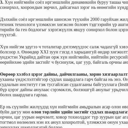
3.
Хүн нийгмийн соёл иргэншлийн динамикийн буруу ташаа чигл
сонирхол, хоорондын зөрчил, дайсагнал зэрэг нь өнөөгийн хүндр
Дэлхийн соёл иргэншлийн шинэхэн түүхийн 2000 гаруйхан жилд 
техник технологи үлэмжхэн хөгжсөн боловч тэдгээрийн үр ашги
төрийн ба гео бодлогыг хэрэгжүүлэх явцуу сонирхол болон цэр
түүхтэй.
Хүн нийгэм эдүгээ ч тоталитар дэглэмүүдээс салж чадахгүй хэвэ
болсоор л. Өнөөдөр XXI зуун гэхэд л харьцангуй өндөр хөгжилт
үндэстэн Украйнд дайтан орж хүн нийгмийн, нийтийн ресурсийг
өөрийнхөө эдийн засгийг ч бусниулж, цаг уур, байгаль орчны а
Өөрөөр хэлбэл цэрэг дайны, дайчилгааны, хорио хязгаарлалт
ухааны үндэслэлтэйгээр судлах шаардлага гарч байгаа нь энэ.
судлалын институт гэж тусгайлсан судалгааны байгууллага (Institu
бүр цэрэг дайны аюулаас сэрэмжлэх, болзошгүй аюулыг урьдчила
болох шаардлага гарлаа.
Ер нь сүүлийн жилүүдэд хүн нийгмийн амьдралын асар олон өв
буйн дагуу мөн
олон төрлийн эдийн засгийг судлах шаардлага
орчин, цаг уурын өөрчлөлт, ховор тохиолддог түр зуурын цаг а
тогтмол нөлөөлөх нэн их аюул хохиролтой, үлэмжхэн оюун ухаа
зарцуулах шаардлагатай боллоо.