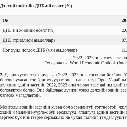
Дэлхий нийтийн ДНБ-ий өсөлт (%)
Он
20
ДНБ-ий жилийн өсөлт (%)
2.
ДНБ (триллион ам.доллар)
87
Нэг хүнд ногдох ДНБ (мян ам.доллар)
11
2022, 2023 оны үзүүлэлт тө
Эх сурвалж: World Economic Outlook (Inter
2.
Дээрх хүснэгтэд харуулсан 2022, 2023 оны төсөөллийг Олон 
боловсруулсан тоо баримтуудаас эшлэн авсан тул Орос Украйн
дэлхийн эдийн засгийн 2022, 2023 оны тайлангаас дайны эдийн
боломжтой болно. Энэ байдлаас дүгнэн үзвэл дэлхийн эдийн зас
багасах магадлалтай.
Монголын эдийн засгийн хувьд бол харьцангуй тогтвортой, жил
хэдий ч манайд нүүрлэж буй эрсдэлүүд, ялангуяа эдийн засгийн 
зэргээс бүх нийтээрээ сэрэмжлэх нь чухал гэдгийг тэмдэглүүшт