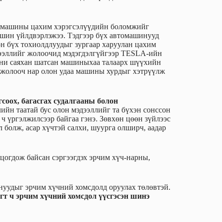
омашины цахим хэрэгсэлүүдийн боломжийг
ашин үйлдвэрлэжээ. Тэдгээр бүх автомашинууд
он бүх тохиолдлуудыг зургаар харуулан цахим
дээллийг жолоочид мэдэгдэлгүйгээр TESLA-ийн
ани саяхан шатсан машиныхаа талаарх шүүхийн
ы жолооч нар олон удаа машины хурдыг хэтрүүлж
соох, багасгах судалгааны болон
лийн таатай бус олон мэдээллийг та бүхэн сонссон
 ч үргэлжилсээр байгаа гэнэ. Зөвхөн цөөн зүйлээс
л болж, асар хүчтэй салхи, шуурга олширч, аадар
цогдож байсан сэргээгдэх эрчим хүч-нарны,
уудыг эрчим хүчний хомсдолд оруулах төлөвтэй.
гт ч эрчим хүчний хомсдол үүсгэсэн шинэ