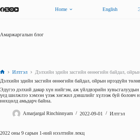
Skip
to
Home
English
content
Амаржаргалын блог
Илтгэл
Дэлхийн эдийн засгийн өнөөгийн байдал, ойрын
Home
Дэлхийн эдийн засгийн өнөөгийн байдал, ойрын ирээдүйн төлө
Эдүгээ дэлхий даяар хүн нийгэм, аж үйлдвэрийн хувьсгалуудын
үед шилжлээ хэмээн үзэж хөгжил дэвшлийг хүлээж буй боловч нэ
нөхцөлд амьдарч байна.
Amarjargal Rinchinnyam
2022-09-01
Илтгэл
2022 оны 9 сарын 1-ний нээлтийн лекц