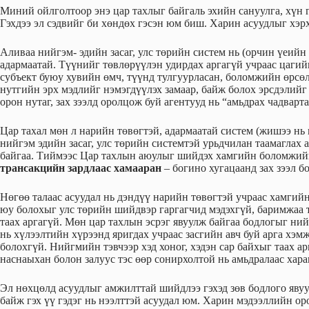
Миний ойлголтоор энэ цар тахлыг байгаль эхийн сануулга, хүн 
Гэхдээ эл сэдвийг би хөндөх гэсэн юм биш. Харин асуудлыг хэрх
Аливаа нийгэм- эдийн засаг, улс төрийн систем нь (орчин үеийн 
адармаатай. Түүнийг төвлөрүүлэн удирдах аргагүй учраас цагийн
субъект буюу хувийн өмч, түүнд тулгуурласан, боломжийн өрсөл
нутгийн эрх мэдлийг нэмэгдүүлэх замаар, байж болох эрсдэлийг 
орон нутаг, зах зээлд оролцож буй агентууд нь “амьдрах чадварта
Цар тахал мөн л нарийн төвөгтэй, адармаатай систем (жишээ нь 
нийгэм эдийн засаг, улс төрийн системтэй урьдчилан таамаглах
байгаа. Тиймээс Цар тахлын аюулыг шийдэх хамгийн боломжий
трансакцийн зардлаас хамааран
– богино хугацаанд зах зээл б
Нөгөө талаас асуудал нь дэндүү нарийн төвөгтэй учраас хамгий
юу болохыг улс төрийн шийдвэр гаргагчид мэдэхгүй, баримжаа т
таах аргагүй. Мөн цар тахлын эсрэг явуулж байгаа бодлогыг ний
нь хүлээлтийн хүрээнд яригдах учраас засгийн авч буй арга хэм
болохгүй. Нийгмийн тэвчээр хэд хоног, хэдэн сар байхыг таах а
наснаыхан болон залуус тэс өөр сонирхолтой нь амьдралаас хар
Эл нөхцөлд асуудлыг амжилттай шийдлээ гэхэд зөв бодлого явуулс
байж гэх үү гэдэг нь нээлттэй асуудал юм. Харин мэдээллийн о