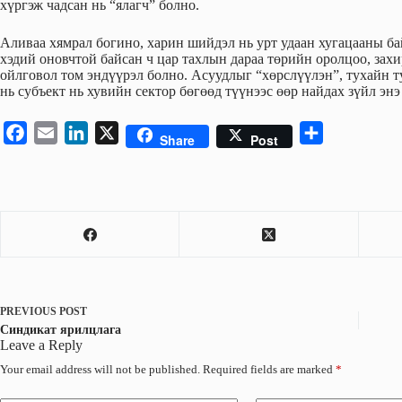
хүргэж чадсан нь “ялагч” болно.
Аливаа хямрал богино, харин шийдэл нь урт удаан хугацааны б
хэдий оновчтой байсан ч цар тахлын дараа төрийн оролцоо, зах
ойлговол том эндүүрэл болно. Асуудлыг “хөрслүүлэн”, тухайн т
нь субъект нь хувийн сектор бөгөөд түүнээс өөр найдах зүйл энэ
F
E
L
X
S
Share
Post
a
m
i
h
c
a
n
a
e
i
k
r
b
l
e
e
o
d
o
I
k
n
PREVIOUS
POST
Синдикат ярилцлага
Leave a Reply
Your email address will not be published.
Required fields are marked
*