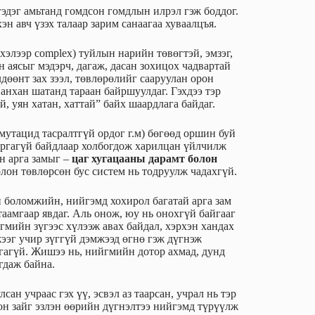
гэдэг амьтанд гомдсон гомдлын илрэл гэж боддог.
эн авч үзэх талаар зарим санаагаа хуваалцъя.
хэлээр complex) туйлын нарийн төвөгтэй, эмзэг,
 аясыг мэдэрч, дагаж, дасан зохицох чадвартай
дөөнт зах зээл, төвлөрөлийг сааруулан орон
анхан шатанд тараан байршуулдаг. Гэхдээ тэр
й, уян хатан, хаттай” байх шаардлага байдаг.
мутацид тасралтгүй ордог г.м) бөгөөд оршин буй
 аргагүй байдлаар холбогдож харилцан үйлчилж
н арга замыг –
цаг хугацааны дарамт болон
олон төвлөрсөн бус систем нь тодруулж чадахгүй.
н боломжийн, нийгэмд хохирол багатай арга зам
аамгаар явдаг. Аль онож, юу нь онохгүй байгааг
гмийн зүгээс хүлээж авах байдал, хэрхэн хандах
жээг учир зүггүй дэмжээд өгнө гэж дүгнэж
ргагүй. Жишээ нь, нийгмийн дотор ахмад, дунд
агдаж байна.
ан учраас гэх үү, эсвэл аз таарсан, учрал нь тэр
рон зайг эзлэн өөрийн дүгнэлтээ нийгэмд түрүүлж