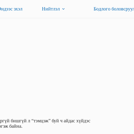
Эндээс эхэл
Нийтлэл
Бодлого боловсруу
оргүй бишгүй л “тэмцэж” буй ч айдас хүйдэс
ргэж байна.