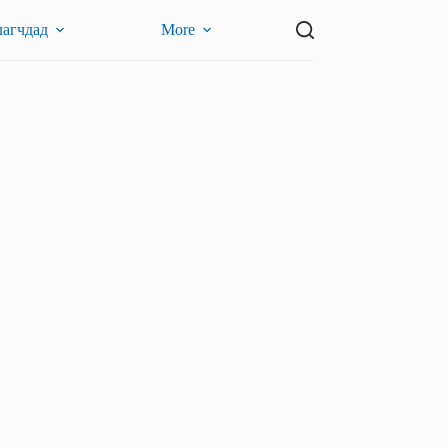
лагчдад
More