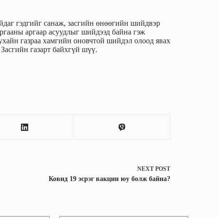
айдаг гэдгийг санаж, засгийн өнөөгийн шийдвэр
иргааны аргаар асуудлыг шийдээд байна гэж
ухайн газраа хамгийн оновчтой шийдэл олоод явах
 Засгийн газарт байхгүй шүү.
NEXT
POST
Ковид 19 эсрэг вакцин юу болж байна?