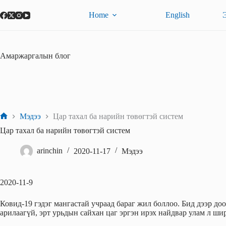
Skip
to
Home
English
content
Амаржаргалын блог
Мэдээ
Цар тахал ба нарийн төвөгтэй систем
Home
Цар тахал ба нарийн төвөгтэй систем
arinchin
2020-11-17
Мэдээ
2020-11-9
Ковид-19 гэдэг мангастай учраад бараг жил боллоо. Бид дээр до
арилаагүй, эрт урьдын сайхан цаг эргэн ирэх найдвар улам л ши