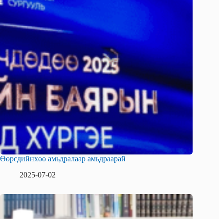
Өөрсдийнхөө амьдралаар амьдраарай
2025-07-02