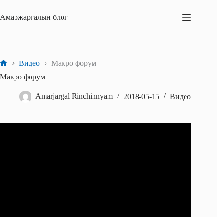
Skip
to
Амаржаргалын блог
content
Видео
Макро форум
Home
Макро форум
Amarjargal Rinchinnyam
2018-05-15
Видео