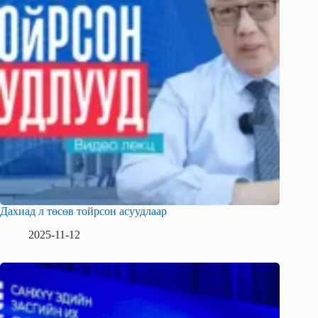
Дахиад л төсөв тойрсон асуудлаар
2025-11-12