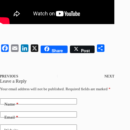
F
E
L
X
S
Share
Post
a
m
i
h
c
a
n
a
e
i
k
r
PREVIOUS
NEXT
b
l
e
e
Leave a Reply
o
d
Your email address will not be published.
Required fields are marked
*
o
I
k
n
Name
*
Email
*