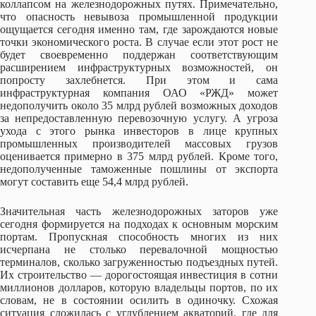
коллапсом на железнодорожных путях. Примечательно,
что опасность невывоза промышленной продукции
ощущается сегодня именно там, где зарождаются новые
точки экономического роста. В случае если этот рост не
будет своевременно поддержан соответствующим
расширением инфраструктурных возможностей, он
попросту захлебнется. При этом и сама
инфраструктурная компания ОАО «РЖД» может
недополучить около 35 млрд рублей возможных доходов
за непредоставленную перевозочную услугу. А угроза
ухода с этого рынка инвесторов в лице крупных
промышленных производителей массовых грузов
оценивается примерно в 375 млрд рублей. Кроме того,
недополученные таможенные пошлины от экспорта
могут составить еще 54,4 млрд рублей.
Значительная часть железнодорожных заторов уже
сегодня формируется на подходах к основным морским
портам. Пропускная способность многих из них
исчерпана не столько перевалочной мощностью
терминалов, сколько загруженностью подъездных путей.
Их строительство — дорогостоящая инвестиция в сотни
миллионов долларов, которую владельцы портов, по их
словам, не в состоянии осилить в одиночку. Схожая
ситуация сложилась с углублением акваторий, где для