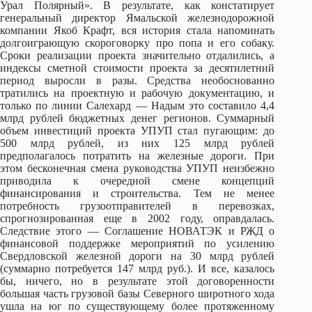
Урал Полярный». В результате, как констатирует
генеральный директор Ямальской железнодорожной
компании Якоб Крафт, вся история стала напоминать
долгоиграющую скороговорку про попа и его собаку.
Сроки реализации проекта значительно отдалились, а
индексы сметной стоимости проекта за десятилетний
период выросли в разы. Средства необоснованно
тратились на проектную и рабочую документацию, и
только по линии Салехард — Надым это составило 4,4
млрд рублей бюджетных денег регионов. Суммарный
объем инвестиций проекта УПУП стал пугающим: до
500 млрд рублей, из них 125 млрд рублей
предполагалось потратить на железные дороги. При
этом бесконечная смена руководства УПУП неизбежно
приводила к очередной смене концепций
финансирования и строительства. Тем не менее
потребность грузоотправителей в перевозках,
спрогнозированная еще в 2002 году, оправдалась.
Следствие этого — Соглашение НОВАТЭК и РЖД о
финансовой поддержке мероприятий по усилению
Свердловской железной дороги на 30 млрд рублей
(суммарно потребуется 147 млрд руб.). И все, казалось
бы, ничего, но в результате этой договоренности
большая часть грузовой базы Северного широтного хода
ушла на юг по существующему более протяженному