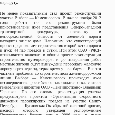
маршруту.
Не менее показательным стал проект реконструкции
участка Выборг — Каменногорск. В начале ноября 2012
года работы по его реконструкции были
приостановлены из-за представления Северо-Западной
транспортной прокуратуры, поскольку в
непосредственной близости от железной дороги
находятся жилые дома. Напомним, что существующий
проект предполагает строительство второй ветки дороги
и пуск 44 пар поездов в сутки. При этом ОАО «РЖД»
отказывается включать в общий проект реконструкции
строительство путепроводов, и до завершения работ
местные жители будут вынуждены пересекать железную
дорогу через переезд, теряя время у шлагбаумов. Все эти
частные проблемы со строительством железнодорожной
линии Выборг — Каменногорск происходят из-за
несовершенства российского законодательства, считает
генеральный директор ОАО «Ленгипротранс» Владимир
Чернаков. По его словам, реконструкция участка
предусмотрена проектом «Организация скоростного
движения пассажирских поездов на участке Санкт-
Петербург — Бусловская Октябрьской железной дроги»,
паспорт которого утвержден распоряжением
Правительства России еще в 2006 году и имеет