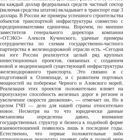
на каждый доллар федеральных средств частный сектор
(включая средства штатов) вкладывает в транспорт еще 3
доллара. В России же примеры успешного строительства
объектов транспортной инфраструктуры совместно с
предпринимателями единичны. Впрочем, по мнению
заместителя генерального директора компании
«ОТЭКО» Алексея Кучинского, удачные примеры
сотрудничества по схемам государственно-частного
партнерства в железнодорожной отрасли есть. «Сегодня
на юге России реализуется целый ряд крупных
инвестиционных проектов, связанных с созданием
новой и модернизацией существующей инфраструктуры
железнодорожного транспорта. Это связано и с
подготовкой к Олимпиаде, и с развитием портовых
мощностей на побережье Черного и Азовского морей.
Реализация этих проектов положительно влияет на
пропускную способность железных дорог в регионе и
увеличение скорости движения», — отмечает он. Но в
целом ГЧП — дело для нашей страны относительно
новое. Несмотря на то что юридически данные
механизмы определены давно, внимание
государственных структур и бизнеса к подобной форме
взаимоотношений появилось лишь в последние годы.
Естественно, что первые положительные либо
отрицательные результаты проявят себя в полной мере