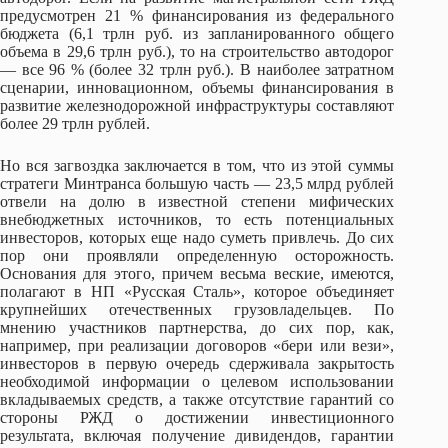
предусмотрен 21 % финансирования из федерального
бюджета (6,1 трлн руб. из запланированного общего
объема в 29,6 трлн руб.), то на строительство автодорог
— все 96 % (более 32 трлн руб.). В наиболее затратном
сценарии, инновационном, объемы финансирования в
развитие железнодорожной инфраструктуры составляют
более 29 трлн рублей.
Но вся загвоздка заключается в том, что из этой суммы
стратеги Минтранса большую часть — 23,5 млрд рублей
отвели на долю в известной степени мифических
внебюджетных источников, то есть потенциальных
инвесторов, которых еще надо суметь привлечь. До сих
пор они проявляли определенную осторожность.
Основания для этого, причем весьма веские, имеются,
полагают в НП «Русская Сталь», которое объединяет
крупнейших отечественных грузовладельцев. По
мнению участников партнерства, до сих пор, как,
например, при реализации договоров «бери или вези»,
инвесторов в первую очередь сдерживала закрытость
необходимой информации о целевом использовании
вкладываемых средств, а также отсутствие гарантий со
стороны РЖД о достижении инвестиционного
результата, включая получение дивидендов, гарантии