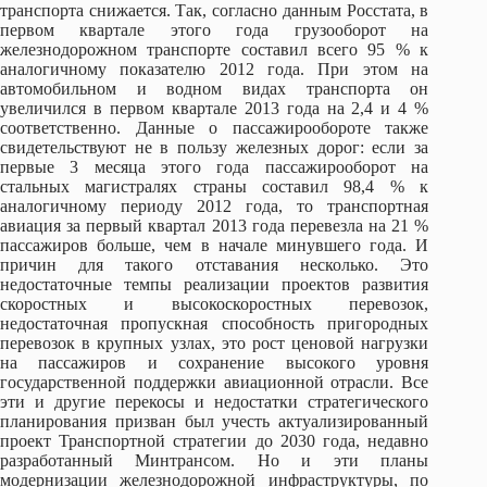
транспорта снижается. Так, согласно данным Росстата, в
первом квартале этого года грузооборот на
железнодорожном транспорте составил всего 95 % к
аналогичному показателю 2012 года. При этом на
автомобильном и водном видах транспорта он
увеличился в первом квартале 2013 года на 2,4 и 4 %
соответственно. Данные о пассажирообороте также
свидетельствуют не в пользу железных дорог: если за
первые 3 месяца этого года пассажирооборот на
стальных магистралях страны составил 98,4 % к
аналогичному периоду 2012 года, то транспортная
авиация за первый квартал 2013 года перевезла на 21 %
пассажиров больше, чем в начале минувшего года. И
причин для такого отставания несколько. Это
недостаточные темпы реализации проектов развития
скоростных и высокоскоростных перевозок,
недостаточная пропускная способность пригородных
перевозок в крупных узлах, это рост ценовой нагрузки
на пассажиров и сохранение высокого уровня
государственной поддержки авиационной отрасли. Все
эти и другие перекосы и недостатки стратегического
планирования призван был учесть актуализированный
проект Транспортной стратегии до 2030 года, недавно
разработанный Минтрансом. Но и эти планы
модернизации железнодорожной инфраструктуры, по