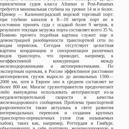
привлечения судов класса Aframax и Post-Panamax
требуется минимальная глубина на уровне 14 м и более.
Пример — Калининградский морской торговый порт:
при глубине каналов в 8—10 метров порт не в
состоянии принять суда с осадкой более 9 метров, в
результате текущая загрузка порта составляет всего 35 %.
Помимо прочего подобная картина служит еще и
демонстрацией разобщенности транспортной сети по
видам перевозок. Сегодня отсутствует целостная
картина координации и синхронизации различных
видов транспорта, что приводит, например, к
неэффективной конкуренции между
железнодорожниками и автоперевозчиками. По
экспертным оценкам, в России эффективное расстояние
автоперевозок грузов выросло до аномальных 1500—
2000 км, хотя в Европе оно в среднем составляет не
более 800 км. Многие грузоотправители предпочитают
либо вынуждены использовать автотранспорт из-за
неудовлетворительной скорости и качества
железнодорожного сообщения. Проблема транспортной
разрозненности также актуальна в свете развития
интермодальных перевозок и создания крупных
транспортно-перевалочных узлов (так называемых
хабов), таких как, например, Роттердам и Гамбург,
объединяющих в себе портовую, железнодорожную и