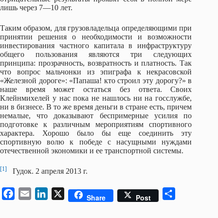
лишь через 7—10 лет.
Таким образом, для грузовладельца определяющими при
принятии решения о необходимости и возможности
инвестирования частного капитала в инфраструктуру
общего пользования являются три следующих
принципа: прозрачность, возвратность и платность. Так
что вопрос мальчонки из эпиграфа к некрасовской
«Железной дороге»: «Папаша! кто строил эту дорогу?» в
наше время может остаться без ответа. Своих
Клейнмихелей у нас пока не нашлось ни на госслужбе,
ни в бизнесе. В то же время деньги в стране есть, причем
немалые, что доказывают беспримерные усилия по
подготовке к различным мероприятиям спортивного
характера. Хорошо было бы еще соединить эту
спортивную волю к победе с насущными нуждами
отечественной экономики и ее транспортной системы.
[1]
Гудок. 2 апреля 2013 г.
F
E
L
X
S
Share
Post
a
m
i
h