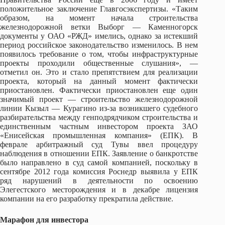
положительное заключение Главгосэкспертизы. «Таким
образом, на момент начала строительства
железнодорожной ветки Выборг — Каменногорск
документы у ОАО «РЖД» имелись, однако за истекший
период российское законодательство изменилось. В нем
появилось требование о том, чтобы инфраструктурные
проекты проходили общественные слушания», —
отметил он. Это и стало препятствием для реализации
проекта, который на данный момент фактически
приостановлен. Фактически приостановлен еще один
значимый проект — строительство железнодорожной
линии Кызыл — Курагино из-за возникшего судебного
разбирательства между генподрядчиком строительства и
единственным частным инвестором проекта ЗАО
«Енисейская промышленная компания» (ЕПК). В
феврале арбитражный суд Тувы ввел процедуру
наблюдения в отношении ЕПК. Заявление о банкротстве
было направлено в суд самой компанией, поскольку в
сентябре 2012 года комиссия Роснедр выявила у ЕПК
ряд нарушений в деятельности по освоению
Элегестского месторождения и в декабре лицензия
компании на его разработку прекратила действие.
Марафон для инвестора