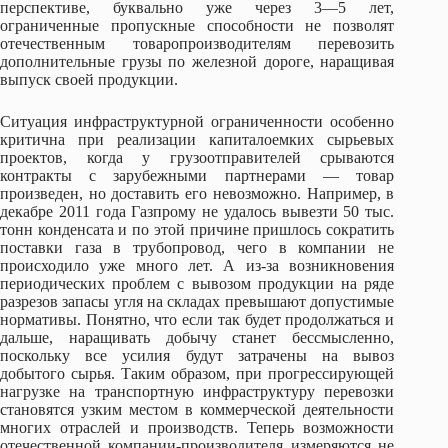
перспективе, буквально уже через 3—5 лет,
ограниченные пропускные способности не позволят
отечественным товаропроизводителям перевозить
дополнительные грузы по железной дороге, наращивая
выпуск своей продукции.
Ситуация инфраструктурной ограниченности особенно
критична при реализации капиталоемких сырьевых
проектов, когда у грузоотправителей срываются
контракты с зарубежными партнерами — товар
произведен, но доставить его невозможно. Например, в
декабре 2011 года Газпрому не удалось вывезти 50 тыс.
тонн конденсата и по этой причине пришлось сократить
поставки газа в трубопровод, чего в компании не
происходило уже много лет. А из-за возникновения
периодических проблем с вывозом продукции на ряде
разрезов запасы угля на складах превышают допустимые
нормативы. Понятно, что если так будет продолжаться и
дальше, наращивать добычу станет бессмысленно,
поскольку все усилия будут затрачены на вывоз
добытого сырья. Таким образом, при прогрессирующей
нагрузке на транспортную инфраструктуру перевозки
становятся узким местом в коммерческой деятельности
многих отраслей и производств. Теперь возможности
отечественной компании-производителя измеряются не