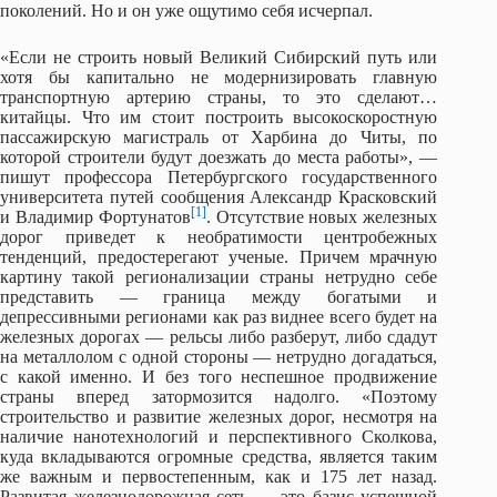
поколений. Но и он уже ощутимо себя исчерпал.
«Если не строить новый Великий Сибирский путь или
хотя бы капитально не модернизировать главную
транспортную артерию страны, то это сделают…
китайцы. Что им стоит построить высокоскоростную
пассажирскую магистраль от Харбина до Читы, по
которой строители будут доезжать до места работы», —
пишут профессора Петербургского государственного
университета путей сообщения Александр Красковский
[1]
и Владимир Фортунатов
. Отсутствие новых железных
дорог приведет к необратимости центробежных
тенденций, предостерегают ученые. Причем мрачную
картину такой регионализации страны нетрудно себе
представить — граница между богатыми и
депрессивными регионами как раз виднее всего будет на
железных дорогах — рельсы либо разберут, либо сдадут
на металлолом с одной стороны — нетрудно догадаться,
с какой именно. И без того неспешное продвижение
страны вперед затормозится надолго. «Поэтому
строительство и развитие железных дорог, несмотря на
наличие нанотехнологий и перспективного Сколкова,
куда вкладываются огромные средства, является таким
же важным и первостепенным, как и 175 лет назад.
Развитая железнодорожная сеть — это базис успешной