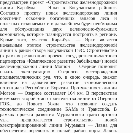
предусмотрен проект «Строительство железнодорожной
линии Карабула — Ярки в Богучанском районе».
Согласно проекту новая железнодорожная линия
обеспечит освоение богатейших запасов леса и
полезных ископаемых и в дальнейшем будет необходима
для обслуживания двух целлюлозно-бумажных
комбинатов, которые планируется построить в регионе.
Кроме того, участок Кара-була — Ярки является
начальным этапом строительства железнодорожной
линии в район створа Богучанской ГЭС. Строительство
(в рамках реализации проекта государственно-частного
партнерства «Комплексное развитие Забайкалья») новой
железнодорожной линии Могзон — Озерное позволит
начать эксплуатацию Озерного месторождения
полиметаллических руд, что, в свою очередь, окажет
влияние на дальнейшее развитие экономического
потенциала Республики Бурятии. Протяженность линии
Могзон — Озерное составляет 164 км. В перспективе
возможен второй этап строительства линии от Озерного
ГОКа до Нового Уояна, что позволит создать
технологическое соединение БАМа и Транссиба. В
рамках проекта развития Мурманского транспортного
узла предполагается строительство новой
электрифицированной линии Мурмаши — Лавна для
обеспечения перевозок в новый район порта Лавна.