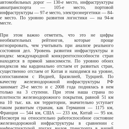
автомобильных дорог — 130-е место, инфраструктуры
авиатранспорта — 105-е место, портовой
инфраструктуры — 97-е место, электроэнергетики — 84-
е место. По уровню развития логистики — на 94-м
месте.
При этом важно отметить, что это не цифры
необязательных рейтингов, которые проще
игнорировать, чем учитывать при анализе реального
состояния дел. Уровень развития инфраструктуры и
индекс международной конкурентоспособности стран
находятся в прямой зависимости. По уровню обоих
индексов мы кардинально отстаем от развитых стран,
существенно отстаем от Китая и находимся на уровне,
сопоставимом с Индией, Бразилией, Турцией. По
качеству железнодорожной инфраструктуры РФ
занимает 29-е место и с 2008 года поднялась в нем
только на 3 ступени. При этом наша страна по
плотности железнодорожного покрытия, равной 51 км
на 10 тыс. кв. км территории, значительно уступает
таким развитым странам, как Германия — 1175 км,
Франция — 544 км, США — 233 км, Китай — 95 км.
Несмотря на относительно работоспособное состояние
железнодорожной инфраструктуры в сравнении с
инфраструктурой других видов транспорта в нашей