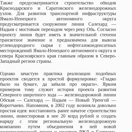
Также предусматривается строительство обходов
Краснодарского и Саратовского железнодорожных
узлов. Для развития транспортной инфраструктуры
Ямало-Ненецкого автономного округа
предусматривается сооружение линии Салехард —
Надым с мостовым переходом через реку Обь. Согласно
проекту линия будет иметь в значительной степени
транзитное значение и предназначена для вывоза
углеводородного сырья с нефтегазоконденсатных
месторождений Ямало-Ненецкого автономного округа и
севера Красноярского края главным образом в Северо-
Западный регион страны.
Однако зачастую практика реализации подобных
проектов сводится к простой формулировке: «Гладко
было на бумаге, да забыли про овраги». Ярким
примером тому служит история проекта развития
Северного широтного хода — железнодорожной линии
Обская — Салехард — Надым — Новый Уренгой —
Коротчаево. Напомним, в 2002 году возникла довольно
простая идея: восстановить ранее начатое строительство
линии, инвестировав в нее 20 млрд рублей и создать
наряду с этим региональную железнодорожную
компанию путем объединения в ней новой
железнодорожной линии и участков РЖД и Газпрома.