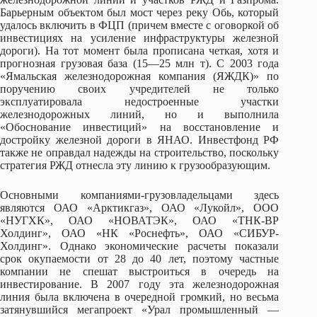
Барьерным объектом был мост через реку Обь, который
удалось включить в ФЦП (причем вместе с оговоркой об
инвестициях на усиление инфраструктуры железной
дороги). На тот момент была прописана четкая, хотя и
прогнозная грузовая база (15—25 млн т). С 2003 года
«Ямальская железнодорожная компания (ЯЖДК)» по
поручению своих учредителей не только
эксплуатировала недостроенные участки
железнодорожных линий, но и выполнила
«Обоснование инвестиций» на восстановление и
достройку железной дороги в ЯНАО. Инвестфонд РФ
также не оправдал надежды на строительство, поскольку
стратегия РЖД отнесла эту линию к грузообразующим.
Основными компаниями-грузовладельцами здесь
являются ОАО «Арктикгаз», ОАО «Лукойл», ООО
«НУГХК», ОАО «НОВАТЭК», ОАО «ТНК-BP
Холдинг», ОАО «НК «Роснефть», ОАО «СИБУР-
Холдинг». Однако экономические расчеты показали
срок окупаемости от 28 до 40 лет, поэтому частные
компании не спешат выстроиться в очередь на
инвестирование. В 2007 году эта железнодорожная
линия была включена в очередной громкий, но весьма
затянувшийся мегапроект «Урал промышленный —