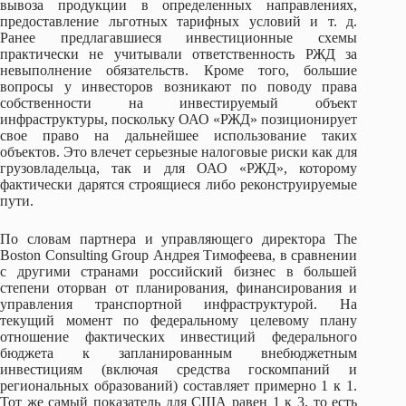
вывоза продукции в определенных направлениях,
предоставление льготных тарифных условий и т. д.
Ранее предлагавшиеся инвестиционные схемы
практически не учитывали ответственность РЖД за
невыполнение обязательств. Кроме того, большие
вопросы у инвесторов возникают по поводу права
собственности на инвестируемый объект
инфраструктуры, поскольку ОАО «РЖД» позиционирует
свое право на дальнейшее использование таких
объектов. Это влечет серьезные налоговые риски как для
грузовладельца, так и для ОАО «РЖД», которому
фактически дарятся строящиеся либо реконструируемые
пути.
По словам партнера и управляющего директора The
Boston Consulting Group Андрея Тимофеева, в сравнении
с другими странами российский бизнес в большей
степени оторван от планирования, финансирования и
управления транспортной инфраструктурой. На
текущий момент по федеральному целевому плану
отношение фактических инвестиций федерального
бюджета к запланированным внебюджетным
инвестициям (включая средства госкомпаний и
региональных образований) составляет примерно 1 к 1.
Тот же самый показатель для США равен 1 к 3, то есть