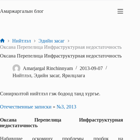
Skip
to
Амаржаргалын блог
content
Нийтлэл
Эдийн засаг
Home
Оксана Перепелица Инфраструктурная недостаточность
Оксана Перепелица Инфраструктурная недостаточность
Amarjargal Rinchinnyam
2013-09-07
Нийтлэл
,
Эдийн засаг
,
Ярилцлага
Сонирхолтой нийтлэл гэж бодоод танд хүргье.
Отечественные записки
»
№3, 2013
Оксана Перепелица Инфраструктурная
недостаточность
Набившие оскомину проблемы пробок на