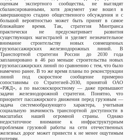
оценкам экспертного сообщества, не выглядят
сбалансированными, хотя документ уже вошел в
завершающую стадию общественного обсуждения и с
большой вероятностью может быть принят в самое
ближайшее время. Так, стратегия Минтранса
практически не предусматривает развития
существующих магистралей и уделяет незначительное
внимание строительству новых совмещенных
грузопассажирских железнодорожных линий. В
Транспортной стратегии России до 2030 года
запланировано в 46 раз меньше строительства новых
грузопассажирских линий по сравнению с тем, что было
намечено ранее. В то же время планы по реконструкции
линий под скоростное сообщение примерно
сопоставимы со Стратегией-2030, принятой ОАО
«РЖД», а по высокоскоростному — даже превышают
задачи железнодорожной стратегии. Понятно, что
приоритет пассажирского движения перед грузовым —
задача системообразующего характера, учитывая
социальную значимость транспортной доступности в
масштабах нашей огромной страны. Однако
недостаточное внимание к инфраструктурным
проблемам грузовой работы на сети отечественных
железных дорог может привести к не менее ощутимым
потерям.