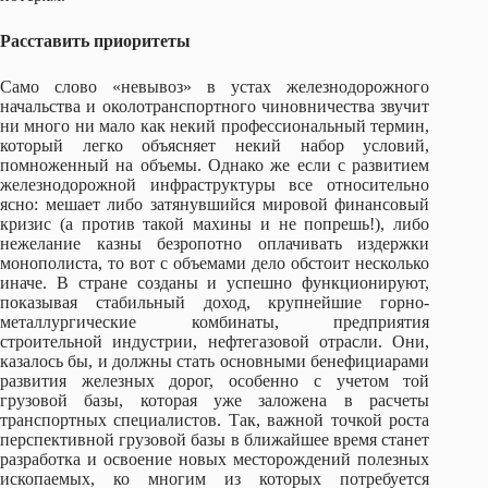
Расставить приоритеты
Само слово «невывоз» в устах железнодорожного
начальства и околотранспортного чиновничества звучит
ни много ни мало как некий профессиональный термин,
который легко объясняет некий набор условий,
помноженный на объемы. Однако же если с развитием
железнодорожной инфраструктуры все относительно
ясно: мешает либо затянувшийся мировой финансовый
кризис (а против такой махины и не попрешь!), либо
нежелание казны безропотно оплачивать издержки
монополиста, то вот с объемами дело обстоит несколько
иначе. В стране созданы и успешно функционируют,
показывая стабильный доход, крупнейшие горно-
металлургические комбинаты, предприятия
строительной индустрии, нефтегазовой отрасли. Они,
казалось бы, и должны стать основными бенефициарами
развития железных дорог, особенно с учетом той
грузовой базы, которая уже заложена в расчеты
транспортных специалистов. Так, важной точкой роста
перспективной грузовой базы в ближайшее время станет
разработка и освоение новых месторождений полезных
ископаемых, ко многим из которых потребуется