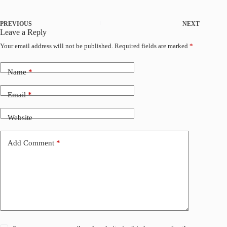
c
a
n
a
e
i
k
r
PREVIOUS
NEXT
b
l
e
e
Leave a Reply
o
d
Your email address will not be published.
Required fields are marked
*
o
I
k
n
Name
*
Email
*
Website
Add Comment
*