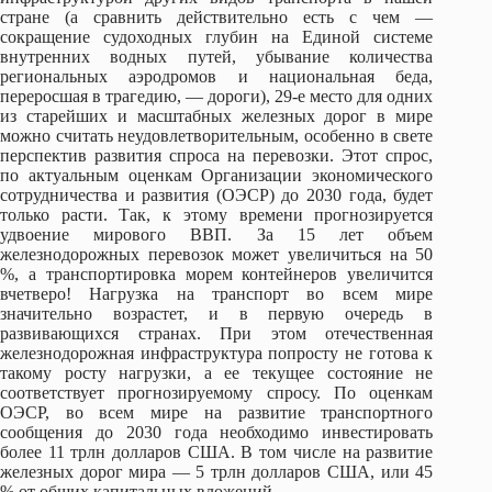
стране (а сравнить действительно есть с чем —
сокращение судоходных глубин на Единой системе
внутренних водных путей, убывание количества
региональных аэродромов и национальная беда,
переросшая в трагедию, — дороги), 29-е место для одних
из старейших и масштабных железных дорог в мире
можно считать неудовлетворительным, особенно в свете
перспектив развития спроса на перевозки. Этот спрос,
по актуальным оценкам Организации экономического
сотрудничества и развития (ОЭСР) до 2030 года, будет
только расти. Так, к этому времени прогнозируется
удвоение мирового ВВП. За 15 лет объем
железнодорожных перевозок может увеличиться на 50
%, а транспортировка морем контейнеров увеличится
вчетверо! Нагрузка на транспорт во всем мире
значительно возрастет, и в первую очередь в
развивающихся странах. При этом отечественная
железнодорожная инфраструктура попросту не готова к
такому росту нагрузки, а ее текущее состояние не
соответствует прогнозируемому спросу. По оценкам
ОЭСР, во всем мире на развитие транспортного
сообщения до 2030 года необходимо инвестировать
более 11 трлн долларов США. В том числе на развитие
железных дорог мира — 5 трлн долларов США, или 45
% от общих капитальных вложений.