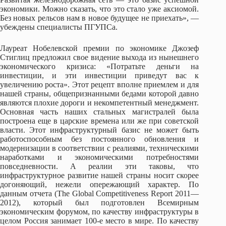
экономики. Можно сказать, что это стало уже аксиомой.
Без новых рельсов нам в новое будущее не приехать», —
убеждены специалисты ПГУПСа.
Лауреат Нобелевской премии по экономике Джозеф
Стиглиц предложил свое видение выхода из нынешнего
экономического кризиса: «Потратьте деньги на
инвестиции, и эти инвестиции приведут вас к
увеличению роста». Этот рецепт вполне приемлем и для
нашей страны, общепризнанными бедами которой давно
являются плохие дороги и некомпетентный менеджмент.
Основная часть наших стальных магистралей была
построена еще в царские времена или же при советской
власти. Этот инфраструктурный базис не может быть
работоспособным без постоянного обновления и
модернизации в соответствии с реалиями, техническими
наработками и экономическими потребностями
повседневности. А реалии эти таковы, что
инфраструктурное развитие нашей страны носит скорее
догоняющий, нежели опережающий характер. По
данным отчета (The Global Competitiveness Report 2011—
2012), который был подготовлен Всемирным
экономическим форумом, по качеству инфраструктуры в
целом Россия занимает 100-е место в мире. По качеству