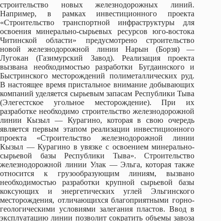
строительство новых железнодорожных линий.
Например, в рамках инвестиционного проекта
«Строительство транспортной инфраструктуры для
освоения минерально-сырьевых ресурсов юго-востока
Читинской области» предусмотрено строительство
новой железнодорожной линии Нарын (Борзя) —
Лугокан (Газимурский Завод). Реализация проекта
вызвана необходимостью разработки Бугдаинского и
Быстринского месторождений полиметаллических руд.
В настоящее время пристальное внимание добывающих
компаний уделяется сырьевым запасам Республики Тыва
(Элегестское угольное месторождение). При их
разработке необходимо строительство железнодорожной
линии Кызыл — Курагино, которая в свою очередь
является первым этапом реализации инвестиционного
проекта «Строительство железнодорожной линии
Кызыл — Курагино в увязке с освоением минерально-
сырьевой базы Республики Тыва». Строительство
железнодорожной линии Улак — Эльга, которая также
относится к грузообразующим линиям, вызвано
необходимостью разработки крупной сырьевой базы
коксующих и энергетических углей Эльгинского
месторождения, отличающихся благоприятными горно-
геологическими условиями залегания пластов. Ввод в
эксплуатацию линии позволит сократить объемы завоза