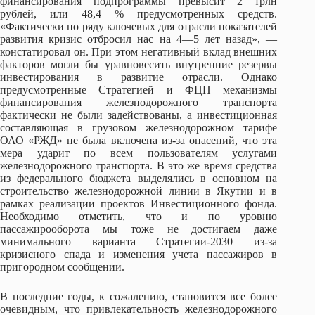
финансирования подпрограммы превысит 2 трлн
рублей, или 48,4 % предусмотренных средств.
«Фактически по ряду ключевых для отрасли показателей
развития кризис отбросил нас на 4—5 лет назад», —
констатировал он. При этом негативный вклад внешних
факторов могли бы уравновесить внутренние резервы
инвестирования в развитие отрасли. Однако
предусмотренные Стратегией и ФЦП механизмы
финансирования железнодорожного транспорта
фактически не были задействованы, а инвестиционная
составляющая в грузовом железнодорожном тарифе
ОАО «РЖД» не была включена из-за опасений, что эта
мера ударит по всем пользователям услугами
железнодорожного транспорта. В это же время средства
из федерального бюджета выделялись в основном на
строительство железнодорожной линии в Якутии и в
рамках реализации проектов Инвестиционного фонда.
Необходимо отметить, что и по уровню
пассажирооборота мы тоже не достигаем даже
минимального варианта Стратегии-2030 из-за
кризисного спада и изменения учета пассажиров в
пригородном сообщении.
В последние годы, к сожалению, становится все более
очевидным, что привлекательность железнодорожного