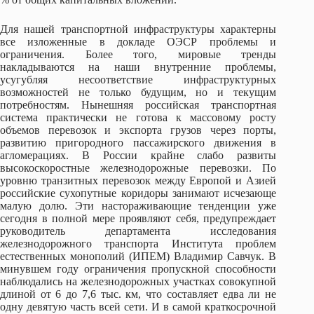
Для нашей транспортной инфраструктуры характерны
все изложенные в докладе ОЭСР проблемы и
ограничения. Более того, мировые тренды
накладываются на наши внутренние проблемы,
усугубляя несоответствие инфраструктурных
возможностей не только будущим, но и текущим
потребностям. Нынешняя российская транспортная
система практически не готова к массовому росту
объемов перевозок и экспорта грузов через порты,
развитию пригородного пассажирского движения в
агломерациях. В России крайне слабо развиты
высокоскоростные железнодорожные перевозки. По
уровню транзитных перевозок между Европой и Азией
российские сухопутные коридоры занимают исчезающе
малую долю. Эти настораживающие тенденции уже
сегодня в полной мере проявляют себя, предупреждает
руководитель департамента исследования
железнодорожного транспорта Института проблем
естественных монополий (ИПЕМ) Владимир Савчук. В
минувшем году ограничения пропускной способности
наблюдались на железнодорожных участках совокупной
длиной от 6 до 7,6 тыс. км, что составляет едва ли не
одну девятую часть всей сети. И в самой краткосрочной