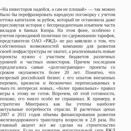
«На инвесторов надейся, а сам не плошай» — так можно
было бы перефразировать народную поговорку с учетом
оттока капиталов за рубеж, который не остановила даже
пресловутая история с беспрецедентным изъятием части
вкладов в банках Кипра. На этом фоне, особенно с
учетом проводимой политики по сдерживанию тарифов,
представители ОАО «РЖД» не раз заявляли о том, что
собственных возможностей компании для развития
своей инфраструктуры не хватит, а реализовывать новые
проекты нужно с участием бюджетов различных
уровней и частных инвесторов. Причем последним
предлагались самые «долгоиграющие» проекты со
сроком окупаемости более 20 лет. Понятно, что
незрелый российский бизнес с его опытом внезапных
перемен, кризисов и бесконечно переписываемых в
чьих-то интересах новых, «более правильных» правил
игры к этому не готов. Впрочем, об этой готовности,
похоже, его никто особо не спрашивал. К примеру, в
стратегии Минтранса как бы учтены наиболее
актуальные потребности отрасли. В расчетных ценах
2007 и 2011 годов объемы финансирования развития
железнодорожного транспорта возросли в 2,8 раза. Но
главный акцент все же сделан на строительство
автодорог. Если на развитие магистральной сети РЖД