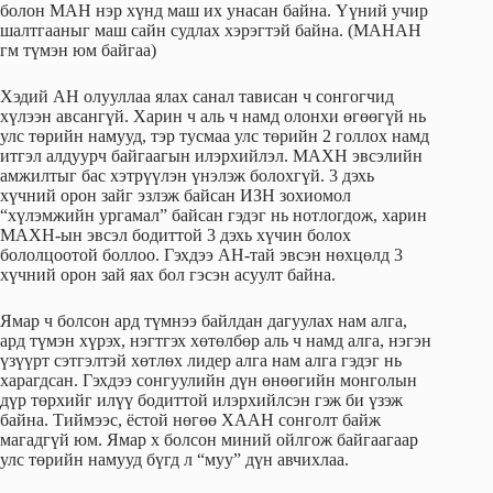
болон МАН нэр хүнд маш их унасан байна. Үүний учир
шалтгааныг маш сайн судлах хэрэгтэй байна. (МАНАН
гм түмэн юм байгаа)
Хэдий АН олууллаа ялах санал тависан ч сонгогчид
хүлээн авсангүй. Харин ч аль ч намд олонхи өгөөгүй нь
улс төрийн намууд, тэр тусмаа улс төрийн 2 голлох намд
итгэл алдуурч байгаагын илэрхийлэл. МАХН эвсэлийн
амжилтыг бас хэтрүүлэн үнэлэж болохгүй. 3 дэхь
хүчний орон зайг эзлэж байсан ИЗН зохиомол
“хүлэмжийн ургамал” байсан гэдэг нь нотлогдож, харин
МАХН-ын эвсэл бодиттой 3 дэхь хүчин болох
бололцоотой боллоо. Гэхдээ АН-тай эвсэн нөхцөлд 3
хүчний орон зай яах бол гэсэн асуулт байна.
Ямар ч болсон ард түмнээ байлдан дагуулах нам алга,
ард түмэн хүрэх, нэгтгэх хөтөлбөр аль ч намд алга, нэгэн
үзүүрт сэтгэлтэй хөтлөх лидер алга нам алга гэдэг нь
харагдсан. Гэхдээ сонгуулийн дүн өнөөгийн монголын
дүр төрхийг илүү бодиттой илэрхийлсэн гэж би үзэж
байна. Тиймээс, ёстой нөгөө ХААН сонголт байж
магадгүй юм. Ямар x болсон миний ойлгож байгаагаар
улс төрийн намууд бүгд л “муу” дүн авчихлаа.