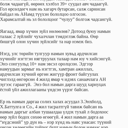
болж чадаагүй, өөрөөх хэлбэл 39+ суудал авч чадаагүй.
Гол өрсөлдөгч нам нь хагарч бутарсан, салж сарнисан
байдал нь АНамд түүхэн бололцоо олгосон.
Харамсалтай нь эл бололцоог “чулуу” болгож чадсангүй.
Яагаад, ямар хүчин зүйл нөлөөлөв? Дотоод буюу намын
талаас 2 зүйлийг чухалчлан тэмдэглэж байна. Өөр
бишгүй олон хүчин зүйлсийг та нар нэмэх биз.
Нэгд, улс төрийн тулгуур намын хувьд ардчилсан
хүчнийг нэгтгэн нягтруулах талаар нам юу ч хийсэнгүй.
Энэ сонгуульд 10+ нам эвсэл оролцсон. Эдгээр
намуудын зармыг нь нэгтгэх, хамтран ажиллах,
ардчилсан хүчний өргөн жигүүр фронт байгуулах
чиглэлд өнгөрсөн 4 жилд ямар ч идэвх санаачлага АН
зүгээс гараагүй. Энэ бол намын дарга шууд хариуцах
ёстой үйл ажиллагааны үндсэн үүрэг байсан.
Ер нь намын даргаа солих халах асуудал З.Энхболд,
Х.Баттулга и Со., 4 жил тасралтгүй тавиж байсан нь
намын даргыг албан тушаалдаа үлдэх тухай л бодохоос
өөр зүйл бодох сөхөө өгөөгүй. 4 жил намын дарга аа
“нүдсэний” үр дүн нь – нэр хүнд нь навс унасан: түүний
очсон хөдөөгийн тойрог бүрт намын болон намаас нэр