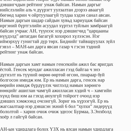
дэвшигчдын рейтинг унаж байсан. Намын даргыг
нийслэлийн аль ч дүүрэгт уулзалтан дээрээ аваагүй
бөгөөд харин ч ойртуулаагүй тулдаа хэдэн санал авсан.
Намын даргын шадар сайдын хувьд хариуцаж байсан
иргэний бүртгэлийн асуудал хүртэл туйлын замбраагүй
байсан учраас АН, түүнээс нэр дэвшигчид “царцааны
нүүдэлд” автагдан багагүй хохирол хүлээсэн. Нэг
иймэрхүү гунигтай дүр төрх. Биднийг тайвшруулах зүйл
гэвэл – МАН-ын дарга явсан газар ч гэсэн тэдний
рейтинг унаж байсан.
Намын даргын хамт намын генсекийн ажил бас яригдах
ёстой. Генсек мундаг ажилласан гээд байгаа ч энэ
дүгнэлт нь түүний өөрөө өөртөй өгсөн, пиараар буй
болгосон имидж юм. Ер нь намын дарга, генсек нар
өөрийн имидж бүрдүүлэх чиглэлд намын хөрөнгө
нөөцийг ашиглан чамгүй ажилласан хэдий ч – хамгийн
хүнд биш юм аа гэхэд аюулгүй тойрогт очоод нэр
дэвших хэмжээнд очсонгүй. Зориг нь хүрээгүй. Ер нь
жагсаалтаар нэр дэвшсэн эхний 6 бол “хулхи” лидерүүд
бололтой – харин очиж очиж эднээс Бурмаа, З.Энхболд
хоёр л гайгүй байсан.
АН-ын удирдлага болох ҮЗХ нь ялсан намын удирдлага