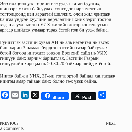
Энэ нөхцөлд улс төрийн намуудыг татан буулгах,
шинээр эмхлэн байгуулах, сонгодог парламентын
тогтолцоонд нэн яаралтай шилжих, олон жил яригдаж
байгаа үндсэн хуулийн өөрчлөлтийг хийх зэрэг тоотой
хэдэн асуудлыг энэ УИХ жилийн дотор консенсусын
аргаар шийдэж улмаар тарах ёстой гэж би үзэж байна.
Гүйцэтгэх засгийн хувьд АН нь аль нэгэнтэй нь эвсэх
биш харин 3 намаас бүрдсэн засгийн газар байгуулах
ёстой бөгөөд ингэхдээ зөвхөн Ерөнхий сайд нь УИХ
гишүүн байх зарчим баримтлах, Засгийн Газрын
гишүүдийн харьцаа нь 50-30-20 байхаар шийдэх ёстой.
Ингэж байж л УИХ, ЗГ-ын тогтвортой байдал хангагдаж
нийгэм амар тайван байх болно гэж үзэж байна.
F
E
L
X
S
Share
Post
a
m
i
h
c
a
n
a
e
i
k
r
PREVIOUS
NEXT
b
l
e
e
2 Comments