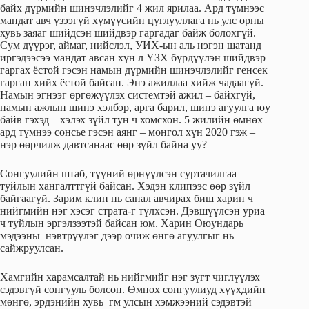
байх дүрмийн шинэчлэлийг 4 жил ярилаа. Ард түмнээс
мандат авч үзээгүй хүмүүсийн цуглууллага нь улс орны
хувь заяаг шийдсэн шийдвэр гаргадаг байж болохгүй.
Сум дүүрэг, аймаг, нийслэл, УИХ-ын аль нэгэн шатанд
иргэдээсээ мандат авсан хүн л ҮЗХ бүрдүүлэн шийдвэр
гаргах ёстой гэсэн намын дүрмийн шинэчлэлийг генсек
гарган хийх ёстой байсан. Энэ ажиллаа хийж чадаагүй.
Намын эгнээг өргөжүүлэх системтэй ажил – байхгүй,
намын ажлын шинэ хэлбэр, арга барил, шинэ агуулга юу
байв гэхэд – хэлэх зүйл тун ч хомсхон. 5 жилийн өмнөх
ард түмнээ сонсье гэсэн аянг – монгол хүн 2020 гэж –
нэр өөрчилж давтсанаас өөр зүйл байна уу?
Сонгуулийн штаб, түүний өрнүүлсэн суртачилгаа
туйлын хангалттгүй байсан. Хэдэн клипээс өөр зүйл
байгаагүй. Зарим клип нь санал авчирах биш харин ч
нийгмийн нэг хэсэг страта-г түлхсэн. Дэвшүүлсэн уриа
ч туйлын эргэлзээтэй байсан юм. Харин Оюундарь
мэдээны нэвтрүүлэг дээр очиж өнгө агуулгыг нь
сайжруулсан.
Хамгийн харамсалтай нь нийгмийг нэг зүгт чиглүүлэх
сэдэвгүй сонгууль болсон. Өмнөх сонгуулиуд хүүхдийн
мөнгө, эрдэнийн хувь гм улсын хэмжээний сэдэвтэй