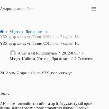
Skip
to
Амаржаргалын блог
content
Мэдээ
Ярилцлага
Home
ҮЗХ дээр хэлэх үг: Тезис /2012 оны 7 сарын 16/
ҮЗХ дээр хэлэх үг: Тезис /2012 оны 7 сарын 16/
Amarjargal Rinchinnyam
2012-07-17
Мэдээ
,
Нийгэм
,
Улс төр
,
Ярилцлага
2 Comments
2012 оны 7 сарын 16 ны ҮЗХ дээр хэлэх үг
Тезис
АН эвсэх, эвслийн засгийн газар байгуулах тухай ярьж
байна. Яагаад эвсэх асуудал тавигдах болов? Олонхи