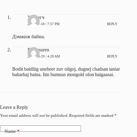
o
d
o
I
k
n
Уншигч
2012-07-18 / 7:57 PM
REPLY
Дэмжиж байна.
Purevsuren
2012-08-29 / 4:28 AM
REPLY
Bodit baidliig uneheer zuv oilgoj, dugnej chadsan taniar
baharhaj baina. Iim humuus mongold olon baigaasai.
Leave a Reply
Your email address will not be published.
Required fields are marked
*
Name
*