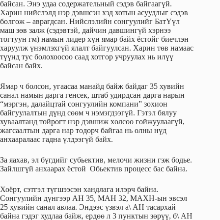
байсан. Энэ удаа содержательный сэдэв байгаагүй.
Харин нийслэлд нэр дэвшсэн хэд хотын асуудлыг сэдэв
болгож – аврагдсан. Нийслэлийн сонгуулийг БатҮүл
маш зөв залж (сэдэвтэй, дайчин давшингүй хэрнээ
тогтуун гм) намын лидер хүн ямар байх ёстойг биечлэн
харуулж үнэмлэхгүй ялалт байгуулсан. Харин төв намаас
түүнд тус болохоосоо саад хотгор учруулах нь илүү
байсан байх.
Ямар ч болсон, угаасаа манайд байж байдаг 35 хувийн
санал намын дарга генсек, штаб удирдсан дарга нарын
“мэргэн, далайцтай сонгуулийн компани” зохион
байгуулалтын дүнд сөөм ч нэмэгдээгүй. Гэтэл бялуу
хуваалтанд тойрогт нэр дэвшиж хөлсөө гойжуулаагүй,
жагсаалтын дарга нар тодорч байгаа нь олны нүд
анхааралаас гадна үлдээгүй байх.
За яахав, эл бүгдийг субьектив, мелочи жизни гэж бодье.
Зайлшгүй анхаарах ёстой Обьектив процесс бас байна.
Хоёрт, сэтгэл түгшээсэн хандлага илэрч байна.
Сонгуулийн дүнгээр АН 35, МАН 32, МАХН-ын эвсэл
25 хувийн санал авлаа. Эндээс үзвэл а\ АН тасархай
байна гэдэг худлаа байж, ердөө л 3 пунктын зөрүү, б\ АН