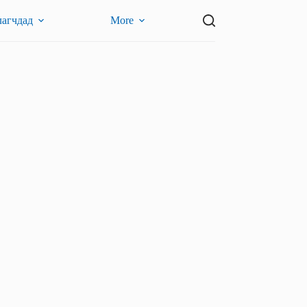
лагчдад
More