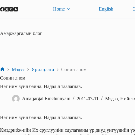
Skip
to
Home
English
content
Амаржаргалын блог
Мэдээ
Ярилцлага
Сонин л юм
Home
Сонин л юм
Нэг ийм зүйл байна. Надад л таалагдав.
Amarjargal Rinchinnyam
2011-03-11
Мэдээ
,
Нийгэ
Нэг ийм зүйл байна. Надад л таалагдав.
Кмэдрибж-ийн Их сруглууийн сдулагааны үр днүд үнгүүдийн үэг