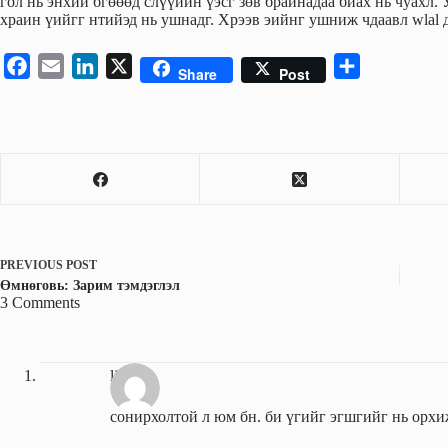
гол нь энхий бгөөөд слүүийн үэсг зөв брайнадаа бйах нь чуахл.
храин үийгг нтийэд нь ушнадг. Хрээв эийнг ушниж чдаавл wlal
F
E
L
X
S
Share
Post
a
m
i
h
c
a
n
a
e
i
k
r
b
l
e
e
o
d
o
I
k
n
PREVIOUS
POST
Өмнөговь: Зарим тэмдэглэл
3 Comments
light
сонирхолтой л юм бн. би үгийг эгшгийг нь орхи