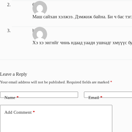
Gana
Маш сайхан хэлжээ. Дэмжиж байна. Би ч бас тэг
bat
Хэ хэ эигнйг чниь ндаад уаадн ушнадг хмүүүс 
Leave a Reply
Your email address will not be published.
Required fields are marked
*
Name
*
Email
*
Add Comment
*