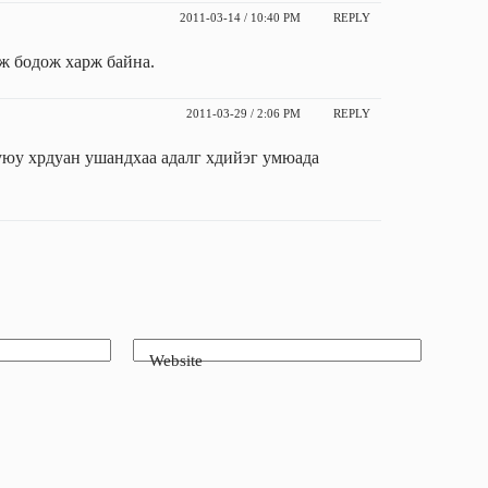
2011-03-14 / 10:40 PM
REPLY
ж бодож харж байна.
2011-03-29 / 2:06 PM
REPLY
буюу хрдуан ушандхаа адалг хдийэг умюада
Website