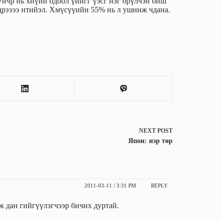
 Уичр нь хнүий бдоол үийгг үэсг нэг брүлчэн биш
 дрээээ нтийэл. Хмүсүүийн 55% нь л ушниж чдана.
NEXT
POST
Япон: нэр төр
2011-03-11 / 3:31 PM
REPLY
ж дан гийгүүлэгчээр бичих дуртай.