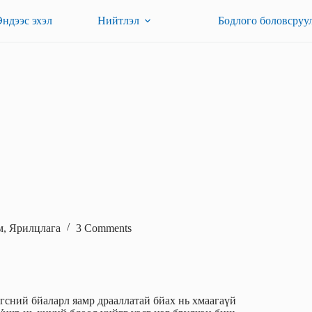
Эндээс эхэл
Нийтлэл
Бодлого боловсруу
м
,
Ярилцлага
3 Comments
сний бйаларл яамр драаллатай бйах нь хмаагаүй