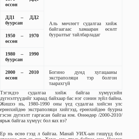
өссөн
ДД1 – ДД2
буурсан
Аль мөчлөгт судалгаа хийж
байгаагаас хамааран өсөлт
бууралтыг тайлбарладаг
1950 – 1970
өссөн
1980 – 1990
буурсан
2000 – 2010
Богино дунд хугацааны
өссөн
экстраполяци тэр болгон
таарахгүй
Тэгэхдээ судалгаа хийж байгаа хүмүүсийн
дүгнэлтүүдийг хараад байхаар бас нэг сонин зүйл байна.
Жишээ нь, 1980-1990 оны үед судалгаа хийсэн улс
ерөнхийдөө экстраполяци хийгээд, ерөнхийдөө буурна
гэсэн дүгнэлт гаргасан байгаа юм. Өнөөдөр /2000-2010/
ярьж байгаа хүмүүс бол яах вэ?
Ер нь өснө гээд л байгаа. Манай УИХ-ын гишүүд бол