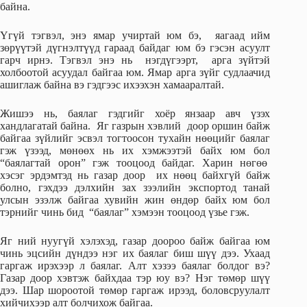
байна.
Үгүй тэгвэл, энэ ямар учиртай юм бэ, яагаад ийм
зөрүүтэй дүгнэлтүүд гараад байдаг юм бэ гэсэн асуулт
гарч ирнэ. Тэгвэл энэ нь нэгдүгээрт, арга зүйтэй
холбоотой асуудал байгаа юм. Ямар арга зүйг судлаачид
ашиглаж байна вэ гэдгээс ихээхэн хамааралтай.
Жишээ нь, баялаг гэдгийг хоёр янзаар авч үзэх
хандлагатай байна. Яг газрын хэвлий доор оршин байж
байгаа зүйлийг эсвэл тогтоосон тухайн нөөцийг баялаг
гэж үзээд, мөнөөх нь их хэмжээтэй байх юм бол
“баялагтай орон” гэж тооцоод байдаг. Харин нөгөө
хэсэг эрдэмтэд нь газар доор их нөөц байхгүй байж
болно, гэхдээ дэлхийн зах зээлийн экспортод танай
улсын эзэлж байгаа хувийн жин өндөр байх юм бол
тэрнийг чинь бид “баялаг” хэмээн тооцоод үзье гэж.
Яг ний нуугүй хэлэхэд, газар доороо байж байгаа юм
чинь эцсийн дүндээ нэг их баялаг биш шүү дээ. Ухаад
гаргаж ирэхээр л баялаг. Алт хэзээ баялаг болдог вэ?
Газар доор хэвтэж байхдаа тэр юу вэ? Нэг төмөр шүү
дээ. Шар шороотой төмөр гаргаж ирээд, боловсруулалт
хийчихээр алт болчихож байгаа.