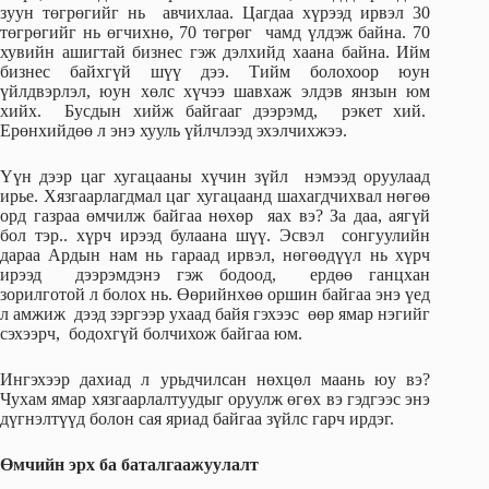
зуун төгрөгийг нь авчихлаа. Цагдаа хүрээд ирвэл 30
төгрөгийг нь өгчихнө, 70 төгрөг чамд үлдэж байна. 70
хувийн ашигтай бизнес гэж дэлхийд хаана байна. Ийм
бизнес байхгүй шүү дээ. Тийм болохоор юун
үйлдвэрлэл, юун хөлс хүчээ шавхаж элдэв янзын юм
хийх. Бусдын хийж байгааг дээрэмд, рэкет хий.
Ерөнхийдөө л энэ хууль үйлчлээд эхэлчихжээ.
Үүн дээр цаг хугацааны хүчин зүйл нэмээд оруулаад
ирье. Хязгаарлагдмал цаг хугацаанд шахагдчихвал нөгөө
орд газраа өмчилж байгаа нөхөр яах вэ? За даа, аягүй
бол тэр.. хүрч ирээд булаана шүү. Эсвэл сонгуулийн
дараа Ардын нам нь гараад ирвэл, нөгөөдүүл нь хүрч
ирээд дээрэмдэнэ гэж бодоод, ердөө ганцхан
зорилготой л болох нь. Өөрийнхөө оршин байгаа энэ үед
л амжиж дээд зэргээр ухаад байя гэхээс өөр ямар нэгийг
сэхээрч, бодохгүй болчихож байгаа юм.
Ингэхээр дахиад л урьдчилсан нөхцөл маань юу вэ?
Чухам ямар хязгаарлалтуудыг оруулж өгөх вэ гэдгээс энэ
дүгнэлтүүд болон сая яриад байгаа зүйлс гарч ирдэг.
Өмчийн эрх ба баталгаажуулалт