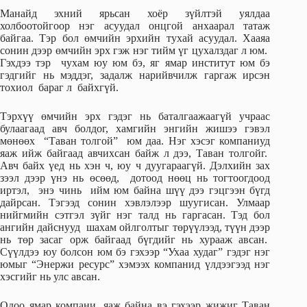
Манайд эхний ярьсан хоёр зүйлтэй уялдаа
холбоотойгоор нэг асуудал онцгой анхаарал татаж
байгаа. Тэр бол өмчийн эрхийн тухай асуудал. Хааяа
сонин дээр өмчийн эрх гэж нэг тийм үг цухалздаг л юм.
Гэхдээ тэр чухам юу юм бэ, яг ямар институт юм бэ
гэдгийг нь мэддэг, задалж нарийвчилж гаргаж ирсэн
тохиол бараг л байхгүй.
Тэрхүү өмчийн эрх гэдэг нь баталгаажаагүй учраас
булаагаад авч болдог, хамгийн энгийн жишээ гэвэл
мөнөөх “Таван толгой” юм даа. Нэг хэсэг компаниуд
яаж ийж байгаад авчихсан байж л дээ, Таван толгойг.
Авч байх үед нь хэн ч, юу ч дуугараагүй. Дэлхийн зах
зээл дээр үнэ нь өсөөд, дотоод нөөц нь тогтоогдоод
иртэл, энэ чинь ийм юм байна шүү дээ гэцгээн бүгд
дайрсан. Тэгээд сонин хэвлэлээр шуугисан. Улмаар
нийгмийн сэтгэл зүйг нэг талд нь гаргасан. Тэд бол
ангийн дайснууд шахам ойлголтыг төрүүлээд, түүн дээр
нь төр засаг орж байгаад бүгдийг нь хурааж авсан.
Сүүлдээ юу болсон юм бэ гэхээр “Ухаа худаг” гэдэг нэг
юмыг “Энержи ресурс” хэмээх компанид үлдээгээд нэг
хэсгийг нь улс авсан.
Одоо ямар компани, яаж байна вэ гэхээр жижиг Таван