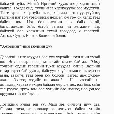
байхгүй зүйл. Манай Иргэний хууль дээр хэдэн заалт
байгаа. Гэхдээ бид түүнийгээ хэрэгжүүлж бас мэдэхгүй.
Тэгэхээр энэ хоёр зүйл нь тэр хараалд өртөх үү, үгүй юү
гэдгийн нэг гол урьдчилсан нөхцөл юм гэж би хэлэх гээд
байгаа юм. Нэг бол өмчийн эрх байх ёстой,
баталгаажсан байх ёстой—тэгвэл чи хөгжинө. Тэр
байхгүй бол хөгжлийн тухай горьдоод ч хэрэггүй.
Ангол, Судан, Конго, Боливи л болно!
“Хотелинг”-ийн зээлийн хүү
Дараагийн нэг асуудал бол уул уурхайн нөхцлийн тухай
юм. Энэ талаар та нар маш сайн мэдэж байгаа. “Оюу
толгой” ордын гэрээний тухай асуудал байна. Засгийн
газар гэрээ байгуулна, байгуулахгүй, комисс нь хүлээж
авна, авахгүй гээд бөөн юм болсон. Тэгээд яаж хүлээж
авлаа. Эхлээд хэдийг нь авлаа?… Нэг хэсгийг нь
авчихаад хэрвээ нөхцөл байдал өөрчлөгдөх юм бол, сайн
тал руугаа эргэх юм бол үүнийг бас нэмээд нөөцөндөө
оруулна гэж шийдсэн.
Логикийн хувьд зөв үү. Маш зөв ойлголт шүү дээ.
Яагаад гэвэл, яг өнөөдөр өгөгдчихсөн байгаа үнийн
түвшинд, өнөөдөр өгөгдчихсөн буй технологийн