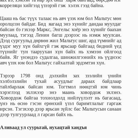
корреляци хийгээд үзээрэй гэж хэлэх гээд байна.
Цааш нь бас түүх талаас нь авч үзэх юм бол Мальтус мөн
оролцсон байдаг. Бид яагаад энэ хүнийг дандаа муулдаг
байсан бэ гэхээр Маркс, Энгельс хоёр энэ хүнийг баахан
муулаад, тэгээд Ленин багш дээрээс нь нэмж муулсан.
Дээд сургуульд дөрвөн жил Мальтус шиг, ард түмнийг ад
үздэг муу хүн байхгүй гэж ярьсаар байгаад бидний үед
түүнийг тун тааруухан хүн байх нь хэмээн ойлгоод
байв. Яг үнэндээ судалгаа, шинжилгээнийх нь үүднээс
авч үзэх юм бол Мальтус гайхалтай эрдэмтэн хүн.
Тэрээр 1798 онд дэлхийн зах зээлийн үнийн
хэлбэлзлийн тухай асуудлыг дараах байдлаар
тайлбарлаж байсан юм. Тогтмол нөөцтэй юм чинь
хэрэглээд эхлэхээр энэ маань ховордож эхлэнэ.
Ховордож байгаа тохиолдолд нийлүүлэлт нь багасаад,
үнэ нь өснө гэсэн ерөнхий үзэл баримтлалыг гаргаж
ирсэн. Тэгэхээр дээр ярьсан зүйлс бас Мальтусын санаан
дээр тулгуурлаад л гарсан байх нь.
Аливаад ул суурьтай, нухацтай хандъя