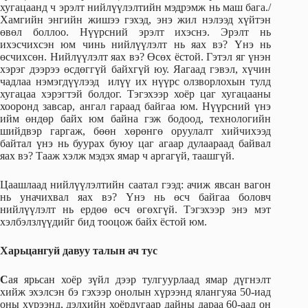
хугацаанд ч эрэлт нийлүүлэлтийн мэдрэмж нь маш бага./
Хамгийн энгийн жишээ гэхэд, энэ жил нэлээд хүйтэн
өвөл боллоо. Нүүрсний эрэлт ихэснэ. Эрэлт нь
ихэсчихсэн юм чинь нийлүүлэлт нь яах вэ? Үнэ нь
өсчихсөн. Нийлүүлэлт яах вэ? Өсөх ёстой. Гэтэл яг үнэн
хэрэг дээрээ өсдөггүй байхгүй юу. Яагаад гэвэл, хүчин
чадлаа нэмэгдүүлээд илүү их нүүрс олзворлохын тулд
хугацаа хэрэгтэй болдог. Тэгэхээр хоёр цаг хугацааны
хооронд завсар, ангал гараад байгаа юм. Нүүрсний үнэ
ийм өндөр байх юм байна гэж бодоод, технологийн
шийдвэр гаргаж, бөөн хөрөнгө оруулалт хийчихээд
байтал үнэ нь буурах буюу цаг агаар дулаараад байвал
яах вэ? Тааж хэлж мэдэх ямар ч аргагүй, таашгүй.
Цаашлаад нийлүүлэлтийн саатал гээд: ачиж явсан вагон
нь уначихвал яах вэ? Үнэ нь өсч байгаа боловч
нийлүүлэлт нь ердөө өсч өгөхгүй. Тэгэхээр энэ мэт
хэлбэлзлүүдийг бид тооцож байх ёстой юм.
Харьцангуй давуу талын ач тус
С
ая ярьсан хоёр зүйл дээр тулгуурлаад ямар дүгнэлт
хийж эхэлсэн бэ гэхээр онолын хүрээнд ялангуяа 50-иад
оны хүрээнд, дэлхийн хоёрдугаар дайны дараа 60-аад он