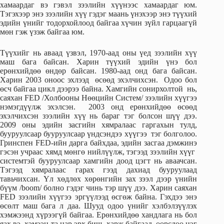
хамаардаг вэ гэвэл зээлийн хүүнээс хамаардаг юм.
Тэгэхээр энэ зээлийн хүү гэдэг маань үнэхээр энэ түүхий
эдийн үнийг тодорхойлоод байгаа хүчин зүйл гарцаагүй
мөн гэж үзэж байгаа юм.
Түүхийг нь аваад үзвэл, 1970-аад оны үед зээлийн хүү
маш бага байсан. Харин түүхий эдийн үнэ бол
ерөнхийдөө өндөр байсан. 1980-аад онд бага байсан.
Харин 2003 оноос эхлээд өсөөд эхэлчихсэн. Одоо бол
өсч байгаа цикл дээрээ байна. Хамгийн сонирхолтой нь,
саяхан FED /Холбооны Нөөцийн Систем/ зээлийн хүүгээ
нэмэгдүүлж эхэлсэн. 2003 онд ерөнхийдөө өсөөд
эхэлчихсэн зээлийн хүү нь бараг тэг болсон шүү дээ.
2009 оны эдийн засгийн хямралаас гаргахын тулд,
бууруулсаар бууруулсаар үндсэндээ хүүгээ тэг болголоо.
Гринспен FED-ийн дарга байхдаа, эдийн засгаа дэмжинэ
гэсэн учраас хямд мөнгө нийлүүлж, тэгээд зээлийн хүүг
системтэй бууруулсаар хамгийн доод цэгт нь аваачсан.
Тэгээд хямралаас гарах гээд дахиад бууруулаад
тавьчихсан. Үл хөдлөх хөрөнгийн зах зээл дээр үнийн
бүүм /boom/ болно гэдэг чинь тэр шүү дээ. Харин саяхан
FED зээлийн хүүгээ эргүүлээд өсгөж байна. Гэхдээ энэ
өсөлт маш бага л даа. Шууд одоо үнийг хэлбэлзүүлэх
хэмжээнд хүрээгүй байгаа. Ерөнхийдөө хандлага нь бол
яах вэ, хэмээн та нар эрх биш харж байгаад, өөрсдөө нэг