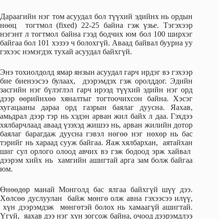
Дараагийн нэг том асуудал бол түүхий эдийнх нь ордын
нөөц тогтмол (fixed) 22-25 байна гэж үзье. Тэгэхээр
нэгэнт л тогтмол байна гээд бодчих юм бол 100 ширхэг
байгаа бол 101 хэзээ ч болохгүй. Аваад байвал буурна уу
гэхээс нэмэгдэх тухай асуудал байхгүй.
Энэ тохиолдолд ямар янзын асуудал гарч ирдэг вэ гэхээр
бие биенээсээ булаах, дээрэмдэх гэж оролддог. Эдийн
засгийн нэг бүлэглэл гарч ирээд түүхий эдийн нэг орд
дээр өөрийнхөө хяналтыг тогтоочихсон байна. Хэсэг
хугацааны дараа орд газрын баялаг дуусна. Яахав,
амьдрал дээр тэр нь хэдэн арван жил байх л даа. Гэхдээ
хялбарчлаад аваад үзэхэд жишээ нь, арван жилийн дотор
баялаг барагдаж дуусна гэвэл нөгөө нэг нөхөр нь бас
тэрийг нь хараад сууж байгаа. Яаж хялбархан, аятайхан
шиг сул орлого олоод авчих вэ гэж бодоод эрж хайвал
дээрэм хийх нь хамгийн ашигтай арга зам болж байгаа
юм.
Өнөөдөр манай Монголд бас ялгаа байхгүй шүү дээ.
Хөлсөө дуслуулан байж мөнгө олж авна гэхээсээ илүү,
хүн дээрэмдэж мөнгөтэй болох нь хамаагүй ашигтай.
Үгүй, яахав дээ нэг хүн зогсож байна, очоод дээрэмдлээ