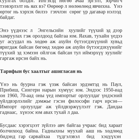
суулгах болдог. Ингэхэд нөгөө ачаа эргэлт, зорчигч
тээвэрлэлт нь яах вэ? Өөрөөр л нөлөөлөөд явчихна. Үнэ
өртөг нь хэрхэх билээ гэхчлэн сөрөг үр дагавар нэлээд
байдаг.
Энэ үүднээс л Энгельсийн хуулийг түүхий эд дээр
хамруулах гэж оролдоод байгаа юм. Яахав, тухайн үедээ
уг асуудал нь хөдөө аж ахуйн бүтээгдэхүүний хувьд
яригдаж байсан бөгөөд хөдөө аж ахуйн бүтээгдэхүүнийг
түүхий эд хэмээн ойлгож байсан тул иймэрхүү хуулийг
гаргаж ирсэн байх нь.
Тарифын бус хаалтыг ашигласан нь
Үнэ нь буурна гэж үзэж байсан эрдэмтэд нь Паул,
Прибиш, Сингерн нарын хүмүүс юм. Эндээс 1950-иад
он 1960, 70-аад оны үед импортыг орлуулдаг үндэсний
үйлдвэрлэлийг дэмжье гэсэн философи гарч ирсэн—
Импорт орлуулдаг аж үйлдвэржүүлэлт гэж. Дандаа
гаднаас, хүнээс юм авах тухай л даа.
Бусдаас хэрэгцээт зүйлээ авч байгаа учраас бид хараат
болчихоод байна. Гадныхны муухай ааш нь хөдлөөд
бидэнд гар сарвайхаа түдгэлзвэл бид хэцүүхэн