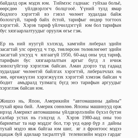
байдалд орж мэдэх юм. Тиймээс гаднаас гуйхаа больё,
өөрсдөө үйлдвэрлэгч болцгооё. Үүний тулд ямар
бодлого хэрэгтэй вэ гэвэл чөлөөт худалдаа байж
болохгүй, тариф байх ёстой, тарифыг өндөр тогтоох
хэрэгтэй. Хэрэв тариф үйлчилдэггүй юм бол тарифын
бус хязгаарлалтуудыг оруулж өгье гэж.
Ер нь ний нуугүй хэлэхэд, хамгийн либерал эдийн
засагтай улс орнууд ч тэр, төвлөрсөн төлөвлөгөөт эдийн
засагтай улсууд ч ялгаагүй 1950, 60-аад оны үед тариф,
тарифын бус хязгаарлалтын аргыг бүгд л ичиж
зовохгүйгээр хэрэглэж байсан. Аман дээрээ тэд гадаад
худалдааг чөлөөтэй байлгах хэрэгтэй, либералчлах нь
зөв, өргөжүүлэн хэрэгжүүлэх хэрэгтэй хэмээж байсан ч
бодит амьдралд тулмагц бүгд энэ тарифын аргуудыг
хэрэглэж байсан юм.
Жишээ нь, Япон, Америкийн “автомашины дайны”
тухай яриа бий. Америк сөнөлөө. Японы машинууд орж
ирээд Америкт автомашины үйлдвэрлэлийн бүхэл бүтэн
салбар устах нь гэлцээд л. Хэрэв 1980-аад оны тоо
баримтыг та нар мэддэг бол, тэр үед өдөр бүр л дайны
тухай мэдээ явж байгаа юм шиг, яг л фронтоос мэдээ
цацаж буй адилаар тасралтгүй телевизийн мэдээ гардаг