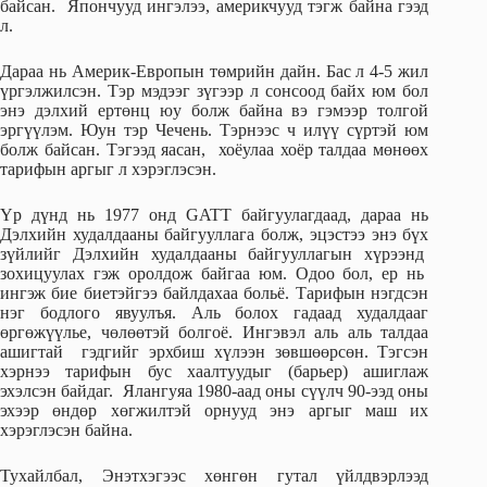
байсан. Япончууд ингэлээ, америкчууд тэгж байна гээд
л.
Дараа нь Америк-Европын төмрийн дайн. Бас л 4-5 жил
үргэлжилсэн. Тэр мэдээг зүгээр л сонсоод байх юм бол
энэ дэлхий ертөнц юу болж байна вэ гэмээр толгой
эргүүлэм. Юун тэр Чечень. Тэрнээс ч илүү сүртэй юм
болж байсан. Тэгээд яасан, хоёулаа хоёр талдаа мөнөөх
тарифын аргыг л хэрэглэсэн.
Үр дүнд нь 1977 онд GATT байгуулагдаад, дараа нь
Дэлхийн худалдааны байгууллага болж, эцэстээ энэ бүх
зүйлийг Дэлхийн худалдааны байгууллагын хүрээнд
зохицуулах гэж оролдож байгаа юм. Одоо бол, ер нь
ингэж бие биетэйгээ байлдахаа больё. Тарифын нэгдсэн
нэг бодлого явуулъя. Аль болох гадаад худалдааг
өргөжүүлье, чөлөөтэй болгоё. Ингэвэл аль аль талдаа
ашигтай гэдгийг эрхбиш хүлээн зөвшөөрсөн. Тэгсэн
хэрнээ тарифын бус хаалтуудыг (барьер) ашиглаж
эхэлсэн байдаг. Ялангуяа 1980-аад оны сүүлч 90-ээд оны
эхээр өндөр хөгжилтэй орнууд энэ аргыг маш их
хэрэглэсэн байна.
Тухайлбал, Энэтхэгээс хөнгөн гутал үйлдвэрлээд