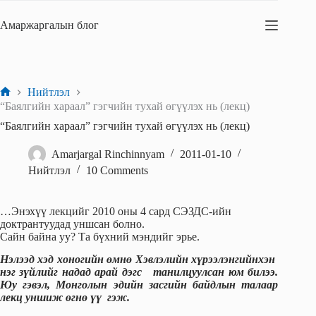
Skip
to
Амаржаргалын блог
content
Нийтлэл
Home
“Баялгийн хараал” гэгчийн тухай өгүүлэх нь (лекц)
“Баялгийн хараал” гэгчийн тухай өгүүлэх нь (лекц)
Amarjargal Rinchinnyam
2011-01-10
Нийтлэл
10 Comments
…Энэхүү лекцийг 2010 оны 4 сард СЭЗДС-ийн
доктрантуудад уншсан болно.
Сайн байна уу? Та бүхний мэндийг эрье.
Нэлээд хэд хоногийн өмнө Хэвлэлийн хүрээлэнгийнхэн
нэг зүйлийг надад арай дэгс танилцуулсан юм билээ.
Юу гэвэл, Монголын эдийн засгийн байдлын талаар
лекц уншиж өгнө үү гэж.