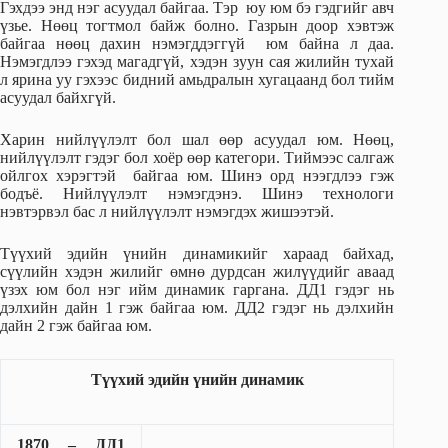
Гэхдээ энд нэг асуудал байгаа. Тэр юу юм бэ гэдгийг авч
үзье. Нөөц тогтмол байж болно. Газрын доор хэвтэж
байгаа нөөц дахин нэмэгддэггүй юм байна л даа.
Нэмэгдлээ гэхэд магадгүй, хэдэн зуун сая жилийн тухай
л ярина уу гэхээс бидний амьдралын хугацаанд бол тийм
асуудал байхгүй.
Харин нийлүүлэлт бол шал өөр асуудал юм. Нөөц,
нийлүүлэлт гэдэг бол хоёр өөр категори. Тиймээс салгаж
ойлгох хэрэгтэй байгаа юм. Шинэ орд нээгдлээ гэж
бодъё. Нийлүүлэлт нэмэгдэнэ. Шинэ технологи
нэвтэрвэл бас л нийлүүлэлт нэмэгдэх жишээтэй.
Түүхий эдийн үнийн динамикийг хараад байхад,
сүүлийн хэдэн жилийг өмнө дурдсан жилүүдийг аваад
үзэх юм бол нэг ийм динамик гаргана. ДД1 гэдэг нь
дэлхийн дайн 1 гэж байгаа юм. ДД2 гэдэг нь дэлхийн
дайн 2 гэж байгаа юм.
Түүхий эдийн үнийн динамик
1870 – ДД1