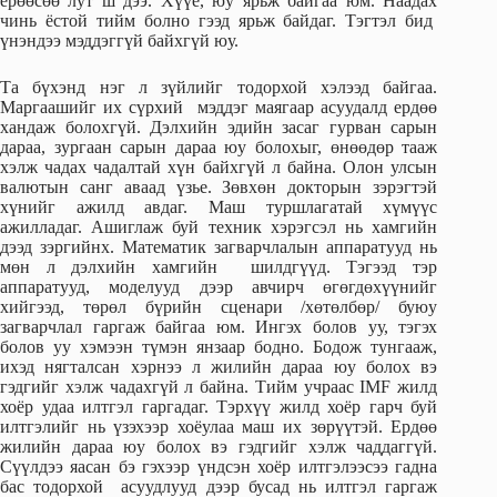
ерөөсөө лут ш дээ. Хүүе, юу ярьж байгаа юм. Наадах
чинь ёстой тийм болно гээд ярьж байдаг. Тэгтэл бид
үнэндээ мэддэггүй байхгүй юу.
Та бүхэнд нэг л зүйлийг тодорхой хэлээд байгаа.
Маргаашийг их сүрхий мэддэг маягаар асуудалд ердөө
хандаж болохгүй. Дэлхийн эдийн засаг гурван сарын
дараа, зургаан сарын дараа юу болохыг, өнөөдөр тааж
хэлж чадах чадалтай хүн байхгүй л байна. Олон улсын
валютын санг аваад үзье. Зөвхөн докторын зэрэгтэй
хүнийг ажилд авдаг. Маш туршлагатай хүмүүс
ажилладаг. Ашиглаж буй техник хэрэгсэл нь хамгийн
дээд зэргийнх. Математик загварчлалын аппаратууд нь
мөн л дэлхийн хамгийн шилдгүүд. Тэгээд тэр
аппаратууд, моделууд дээр авчирч өгөгдөхүүнийг
хийгээд, төрөл бүрийн сценари /хөтөлбөр/ буюу
загварчлал гаргаж байгаа юм. Ингэх болов уу, тэгэх
болов уу хэмээн түмэн янзаар бодно. Бодож тунгааж,
ихэд нягталсан хэрнээ л жилийн дараа юу болох вэ
гэдгийг хэлж чадахгүй л байна. Тийм учраас IMF жилд
хоёр удаа илтгэл гаргадаг. Тэрхүү жилд хоёр гарч буй
илтгэлийг нь үзэхээр хоёулаа маш их зөрүүтэй. Ердөө
жилийн дараа юу болох вэ гэдгийг хэлж чаддаггүй.
Сүүлдээ яасан бэ гэхээр үндсэн хоёр илтгэлээсээ гадна
бас тодорхой асуудлууд дээр бусад нь илтгэл гаргаж