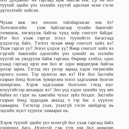
түүхий эдийн үнэ зээлийн хүүтэй адилхан өснө гэсэн
дүгнэлтийг хийсэн.
Чухам яаж энэ онолоо тайлбарласан юм бэ?
Хотелингийн үзэж байгаагаар тухайн баялгийг
эзэмшиж, хөгжүүлж байгаа хүнд хоёр сонголт байдаг.
Нэг бол ухаж гаргах эсхүл түүнийгээ багасгаад
үлдээгээд байх. Тэгвэл чухам ямар сонголт хийх вэ?
Ухаж гаргах уу? Эсвэл үлдээх үү? Ямар сонголт хийх вэ
гэдгийг баялгийн одоогийн үнэ цэнийг нь зээлийн
хүүтэй нь уялдуулж байж гаргана. Өөрөөр хэлбэл, одоо
ухаад гаргаад ирэх юм бол яг одоо мөрдөгдөж байгаа
үнээр зарна. Тэгээд энэ үнээр зараад хэдэн төгрөгийн
орлого оллоо. Тэр орлогоо яах вэ? Нэг бол Засгийн
газрын бонд болгож хувиргана эсвэл хадгаламж болгон
хувиргана. Хэрэв хадгаламж болголоо гэхэд юуг
илүүтэйгээр анхаарах вэ? Энэ үед хэдэн хувийн хүү авч
байна вэ гэдэг нь хамгийн чухал зүйл болдог. Засгийн
газрын бонд худалдаж авахад ч тэр бас л хүүнээс
хамаарна. Тэгэхээр ухах, ухахгүй гэсэн шийдвэр нь
эцсийн эцэст хүүнээс хамаарах нь.
Хэрэв түүхий эдийн үнэ өсөхгүй бол ухаж гаргаад байх
сонирхол бага. Өсөхгүй гэж үзэх юм бол өнөөдөр