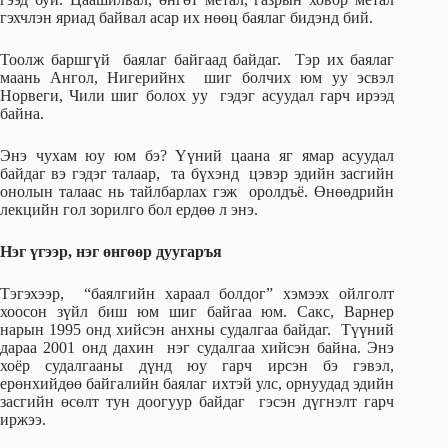
гэхчлэн яриад байвал асар их нөөц баялаг бидэнд бий.
Тоолж баршгүй баялаг байгаад байдаг. Тэр их баялаг
маань Ангол, Нигерийнх шиг болчих юм уу эсвэл
Норвеги, Чили шиг болох уу гэдэг асуудал гарч ирээд
байна.
Энэ чухам юу юм бэ? Үүний цаана яг ямар асуудал
байдаг вэ гэдэг талаар, та бүхэнд цэвэр эдийн засгийн
онолын талаас нь тайлбарлах гэж оролдъё. Өнөөдрийн
лекцийн гол зорилго бол ердөө л энэ.
Нэг үгээр, нэг өнгөөр дуугаръя
Тэгэхээр, “баялгийн хараал болдог” хэмээх ойлголт
хоосон зүйл биш юм шиг байгаа юм. Сакс, Варнер
нарын 1995 онд хийсэн анхны судалгаа байдаг. Түүний
дараа 2001 онд дахин нэг судалгаа хийсэн байна. Энэ
хоёр судалгааны дүнд юу гарч ирсэн бэ гэвэл,
ерөнхийдөө байгалийн баялаг ихтэй улс, орнуудад эдийн
засгийн өсөлт тун доогуур байдаг гэсэн дүгнэлт гарч
иржээ.