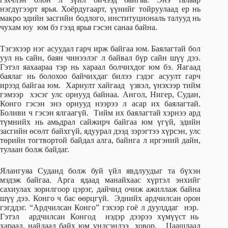
нэгдүгээрт ярья. Хоёрдугаарт, үүнийг тойруулаад ер нь
макро эдийн засгийн бодлого, институциональ талууд нь
чухам юу юм бэ гээд ярья гэсэн санаа байна.
Тэгэхээр нэг асуудал гарч ирж байгаа юм. Баялагтай бол
уул нь сайн, баян чинээлэг л байвал бүр сайн шүү дээ.
Гэтэл яахаараа тэр нь хараал болчихдог юм бэ. Яагаад
баялаг нь болохоо байчихдаг билээ гэдэг асуулт гарч
ирээд байгаа юм. Хариулт хайгаад үзвэл, үнэхээр тийм
гэмээр хэсэг улс орнууд байнаа. Ангол, Нигер, Судан,
Конго гэсэн энэ орнууд нээрээ л асар их баялагтай.
Боливи ч гэсэн ялгаагүй. Тийм их баялагтай хэрнээ ард
түмнийх нь амьдрал сайжирч байгаа юм үгүй, эдийн
засгийн өсөлт байхгүй, ядуурал дээд зэрэгтээ хүрсэн, улс
төрийн тогтвортой байдал алга, байнга л иргэний дайн,
тулаан болж байдаг.
Ялангуяа Суданд болж буй үйл явдлуудыг та бүхэн
мэдэж байгаа. Арга ядаад манайхаас хүртэл энхийг
сахиулах зорилгоор цэрэг, дайчид очиж ажиллаж байна
шүү дээ. Конго ч бас өөрцгүй. Эднийх ардчилсан орон
гэгддэг. “Ардчилсан Конго” гэхээр гоё л дуулддаг нэр.
Гэтэл ардчилсан Конгод нэдэр дээрээ хүмүүст нь
хараад, найдаад байх юм үндсэндээ ховор. Цаашлаад