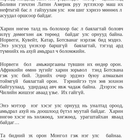
Боливи гэхчлэн Латин Америк руу зүглэхээр маш их
нефтьтэй бас л гайхуулам улс юм шиг хэрнээ мөнөөх л
асуудал оршсоор байдаг.
Харин нөгөө талд нь болохоор бас л баялагтай боловч
илүү дөмөгхөн аж төрөөд байдаг улс орнууд байна.
Норвеги, Кувейт, Катар, Ботсванаг нэрлэж бид мэднэ.
Энэ улсууд үнэхээр баршгүй баялагтай, тэгээд ард
түмнийх нь ахуй амьдрал ч боломжийн.
Норвеги бол амьжиргааны түвшин их өндөр орон.
Африкийн өмнө зүгийг харин зорьвол тэнд Ботсвана
гэж улс бий. Эднийх очир эрдэнэ буюу алмаазын
тоймгүй баялагтай орон. Тэрнийгээ тун зөв зохион
байгуулаад, удирдаад авч явж чадаж байна. Дээрээс нь
Чилийн жишээг аваад үзье. Их гайгүй.
Энэ мэтээр нэг хэсэг улс орнууд нь уналтад ороод,
амьдрал ахуй нь доошлоод бүтэл муутай байдаг. Харин
нөгөө хэсэг нь хөлжөөд, хөгжөөд, урагштайхан яваад
байдаг…
Та бидний эх орон Монгол гэж нэг улс байнаа.