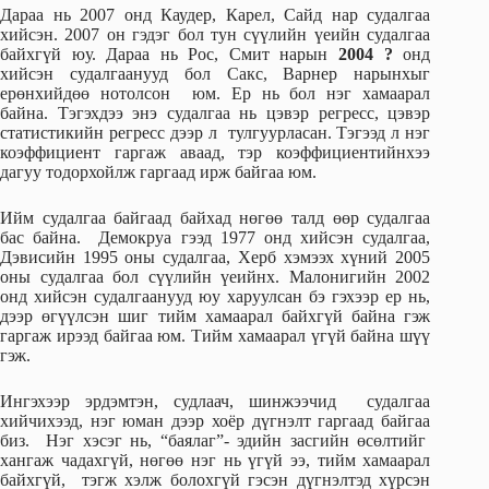
Дараа нь 2007 онд Каудер, Карел, Сайд нар судалгаа
хийсэн. 2007 он гэдэг бол тун сүүлийн үеийн судалгаа
байхгүй юу. Дараа нь Рос, Смит нарын
2004 ?
онд
хийсэн судалгаанууд бол Сакс, Варнер нарынхыг
ерөнхийдөө нотолсон юм. Ер нь бол нэг хамаарал
байна. Тэгэхдээ энэ судалгаа нь цэвэр регресс, цэвэр
статистикийн регресс дээр л тулгуурласан. Тэгээд л нэг
коэффициент гаргаж аваад, тэр коэффициентийнхээ
дагуу тодорхойлж гаргаад ирж байгаа юм.
Ийм судалгаа байгаад байхад нөгөө талд өөр судалгаа
бас байна. Демокруа гээд 1977 онд хийсэн судалгаа,
Дэвисийн 1995 оны судалгаа, Херб хэмээх хүний 2005
оны судалгаа бол сүүлийн үеийнх. Малонигийн 2002
онд хийсэн судалгаанууд юу харуулсан бэ гэхээр ер нь,
дээр өгүүлсэн шиг тийм хамаарал байхгүй байна гэж
гаргаж ирээд байгаа юм. Тийм хамаарал үгүй байна шүү
гэж.
Ингэхээр эрдэмтэн, судлаач, шинжээчид судалгаа
хийчихээд, нэг юман дээр хоёр дүгнэлт гаргаад байгаа
биз. Нэг хэсэг нь, “баялаг”- эдийн засгийн өсөлтийг
хангаж чадахгүй, нөгөө нэг нь үгүй ээ, тийм хамаарал
байхгүй, тэгж хэлж болохгүй гэсэн дүгнэлтэд хүрсэн