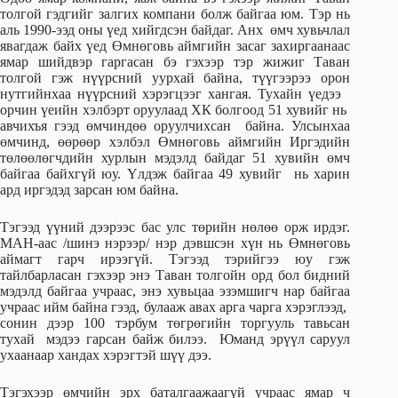
толгой гэдгийг залгих компани болж байгаа юм. Тэр нь
аль 1990-ээд оны үед хийгдсэн байдаг. Анх өмч хувьчлал
явагдаж байх үед Өмнөговь аймгийн засаг захиргаанаас
ямар шийдвэр гаргасан бэ гэхээр тэр жижиг Таван
толгой гэж нүүрсний уурхай байна, түүгээрээ орон
нутгийнхаа нүүрсний хэрэгцээг хангая. Тухайн үедээ
орчин үеийн хэлбэрт оруулаад ХК болгоод 51 хувийг нь
авчихъя гээд өмчиндөө оруулчихсан байна. Улсынхаа
өмчинд, өөрөөр хэлбэл Өмнөговь аймгийн Иргэдийн
төлөөлөгчдийн хурлын мэдэлд байдаг 51 хувийн өмч
байгаа байхгүй юу. Үлдэж байгаа 49 хувийг нь харин
ард иргэдэд зарсан юм байна.
Тэгээд үүний дээрээс бас улс төрийн нөлөө орж ирдэг.
МАН-аас /шинэ нэрээр/ нэр дэвшсэн хүн нь Өмнөговь
аймагт гарч ирээгүй. Тэгээд тэрийгээ юу гэж
тайлбарласан гэхээр энэ Таван толгойн орд бол бидний
мэдэлд байгаа учраас, энэ хувьцаа эзэмшигч нар байгаа
учраас ийм байна гээд, булааж авах арга чарга хэрэглээд,
сонин дээр 100 тэрбум төгрөгийн торгууль тавьсан
тухай мэдээ гарсан байж билээ. Юманд эрүүл саруул
ухаанаар хандах хэрэгтэй шүү дээ.
Тэгэхээр өмчийн эрх баталгаажаагүй учраас ямар ч