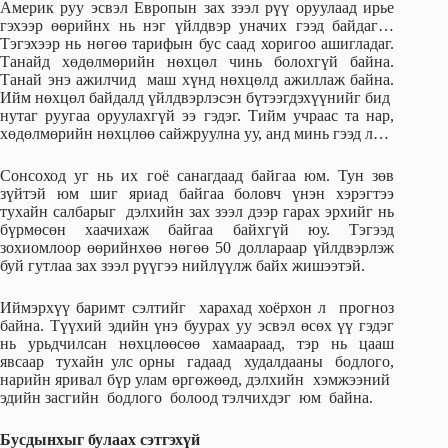
Америк руу эсвэл Европын зах зээл рүү оруулаад ирье
гэхээр өөрийнх нь нэг үйлдвэр уначих гээд байдаг…
Тэгэхээр нь нөгөө тарифын бус саад хоригоо ашигладаг.
Танайд хөдөлмөрийн нөхцөл чинь болохгүй байна.
Танай энэ ажилчид маш хүнд нөхцөлд ажиллаж байна.
Ийм нөхцөл байдалд үйлдвэрлэсэн бүтээгдэхүүнийг бид
нутаг руугаа оруулахгүй ээ гэдэг. Тийм учраас та нар,
хөдөлмөрийн нөхцлөө сайжруулна уу, анд минь гээд л…
Сонсоход уг нь их гоё санагдаад байгаа юм. Тун зөв
зүйтэй юм шиг яриад байгаа боловч үнэн хэрэгтээ
тухайн салбарыг дэлхийн зах зээл дээр гарах эрхийг нь
бүрмөсөн хаачихаж байгаа байхгүй юу. Тэгээд
зохиомлоор өөрийнхөө нөгөө 50 доллараар үйлдвэрлэж
буй гутлаа зах зээл рүүгээ нийлүүлж байх жишээтэй.
Иймэрхүү баримт сэлтийг харахад хоёрхон л прогноз
байна. Түүхий эдийн үнэ буурах уу эсвэл өсөх үү гэдэг
нь урьдчилсан нөхцлөөсөө хамаараад, тэр нь цааш
явсаар тухайн улс орны гадаад худалдааны бодлого,
нарийн яривал бүр улам өргөжөөд, дэлхийн хэмжээний
эдийн засгийн бодлого болоод тэлчихдэг юм байна.
Бусдынхыг булаах сэтгэхүй