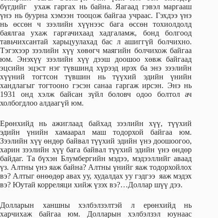
бүгдийг ухаж гаргах нь байна. Яагаад гэвэл маргааш
үнэ нь буурна хэмээн тооцож байгаа учраас. Гэхдээ үнэ
нь өссөн ч зээлийн хүүнээс бага өссөн тохиолдолд
баялгаа ухаж гаргачихаад хадгаламж, бонд болгоод
тавьчихсантай харьцуулахад бас л ашиггүй болчихно.
Тэгэхээр зээлийн хүү хөвөгч маягийн болчихож байгаа
юм. Энэхүү зээлийн хүү дээш доошоо хөвж байгаад
эцсийн эцэст нэг түвшинд хүрээд ирэх ба энэ зээлийн
хүүний тогтсон түвшин нь түүхий эдийн үнийн
хандлагыг тогтооно гэсэн санаа гаргаж ирсэн. Энэ нь
1931 онд хэлж байсан зүйл боловч одоо болтол ач
холбогдлоо алдаагүй юм.
Ерөнхийд нь ажиглаад байхад зээлийн хүү, түүхий
эдийн үнийн хамаарал маш тодорхой байгаа юм.
Зээлийн хүү өндөр байвал түүхий эдийн үнэ доошоогоо,
харин зээлийн хүү бага байвал түүхий эдийн үнэ өндөр
байдаг. Та бүхэн Блумбергийн мэдээ, мэдээллийг аваад
үз. Алтны үнэ яаж байна? Алтны үнийг яаж тодорхойлох
вэ? Алтыг өнөөдөр авах уу, худалдах уу гэдгээ яаж мэдэх
вэ? Юутай корреляци хийж үзэх вэ?…Доллар шүү дээ.
Долларын ханшны хэлбэлзэлтэй л ерөнхийд нь
харчихаж байгаа юм. Долларын хэлбэлзэл юунаас