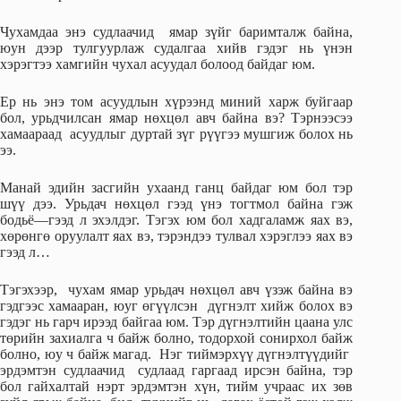
Чухамдаа энэ судлаачид ямар зүйг баримталж байна,
юун дээр тулгуурлаж судалгаа хийв гэдэг нь үнэн
хэрэгтээ хамгийн чухал асуудал болоод байдаг юм.
Ер нь энэ том асуудлын хүрээнд миний харж буйгаар
бол, урьдчилсан ямар нөхцөл авч байна вэ? Тэрнээсээ
хамаараад асуудлыг дуртай зүг рүүгээ мушгиж болох нь
ээ.
Манай эдийн засгийн ухаанд ганц байдаг юм бол тэр
шүү дээ. Урьдач нөхцөл гээд үнэ тогтмол байна гэж
бодьё—гээд л эхэлдэг. Тэгэх юм бол хадгаламж яах вэ,
хөрөнгө оруулалт яах вэ, тэрэндээ тулвал хэрэглээ яах вэ
гээд л…
Тэгэхээр, чухам ямар урьдач нөхцөл авч үзэж байна вэ
гэдгээс хамааран, юуг өгүүлсэн дүгнэлт хийж болох вэ
гэдэг нь гарч ирээд байгаа юм. Тэр дүгнэлтийн цаана улс
төрийн захиалга ч байж болно, тодорхой сонирхол байж
болно, юу ч байж магад. Нэг тиймэрхүү дүгнэлтүүдийг
эрдэмтэн судлаачид судлаад гаргаад ирсэн байна, тэр
бол гайхалтай нэрт эрдэмтэн хүн, тийм учраас их зөв