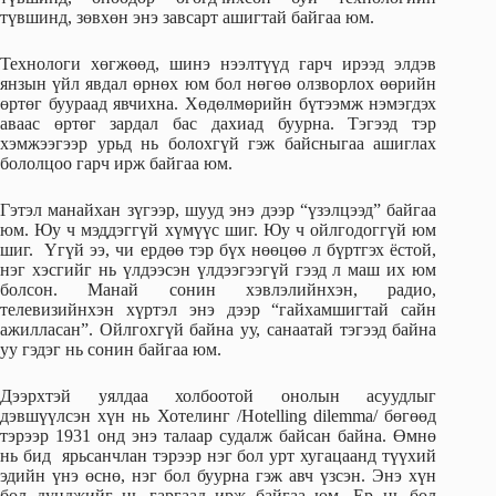
түвшинд, зөвхөн энэ завсарт ашигтай байгаа юм.
Технологи хөгжөөд, шинэ нээлтүүд гарч ирээд элдэв
янзын үйл явдал өрнөх юм бол нөгөө олзворлох өөрийн
өртөг буураад явчихна. Хөдөлмөрийн бүтээмж нэмэгдэх
аваас өртөг зардал бас дахиад буурна. Тэгээд тэр
хэмжээгээр урьд нь болохгүй гэж байсныгаа ашиглах
бололцоо гарч ирж байгаа юм.
Гэтэл манайхан зүгээр, шууд энэ дээр “үзэлцээд” байгаа
юм. Юу ч мэддэггүй хүмүүс шиг. Юу ч ойлгодоггүй юм
шиг. Үгүй ээ, чи ердөө тэр бүх нөөцөө л бүртгэх ёстой,
нэг хэсгийг нь үлдээсэн үлдээгээгүй гээд л маш их юм
болсон. Манай сонин хэвлэлийнхэн, радио,
телевизийнхэн хүртэл энэ дээр “гайхамшигтай сайн
ажилласан”. Ойлгохгүй байна уу, санаатай тэгээд байна
уу гэдэг нь сонин байгаа юм.
Дээрхтэй уялдаа холбоотой онолын асуудлыг
дэвшүүлсэн хүн нь Хотелинг /Hotelling dilemma/ бөгөөд
тэрээр 1931 онд энэ талаар судалж байсан байна. Өмнө
нь бид ярьсанчлан тэрээр нэг бол урт хугацаанд түүхий
эдийн үнэ өснө, нэг бол буурна гэж авч үзсэн. Энэ хүн
бол дунджийг нь гаргаад ирж байгаа юм. Ер нь бол