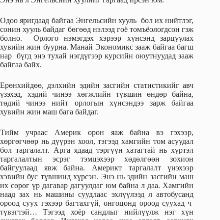
Одоо яригдаад байгаа Энгельсийн хууль бол их нийтлэг,
сонин хууль байдаг бөгөөд нэлээд гоё томъёологдсон гэж
болно. Орлого нэмэгдэх хэрээр хүнсэнд зарцуулах
хувийн жин буурна. Манай Экономикс зааж байгаа багш
нар бүгд энэ тухай нэгдүгээр курсийн оюутнуудад зааж
байгаа байх.
Ерөнхийдөө, дэлхийн эдийн засгийн статистикийг авч
үзэхэд, хэдий чинээ хөгжлийн түвшин өндөр байна,
төдий чинээ нийт орлогын хүнсэндээ зарж байгаа
хувийн жин маш бага байдаг.
Тийм учраас Америк орон яаж байна вэ гэхээр,
хөргөгчөөр нь дүүрэн хоол, тэгээд хамгийн том асуудал
бол таргалалт. Арга ядаад тэргүүн хатагтай нь хүртэл
таргалалтын эсрэг тэмцэхээр хөдөлгөөн зохион
байгуулаад явж байна. Америкт таргалалт үнэхээр
хэвийн бус түвшинд хүрсэн. Энэ нь эдийн засгийн маш
их сөрөг үр дагавар дагуулдаг юм байна л даа. Хамгийн
наад зах нь машины суудлаас эхлүүлээд л автобусанд
ороод суух гэхээр багтахгүй, онгоцонд ороод суухад ч
түвэгтэй… Тэгээд хоёр сандлыг нийлүүлж нэг хүн