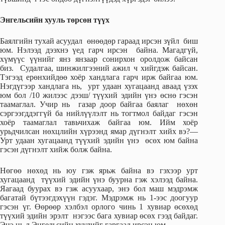
Энгельсийн хууль төрсөн түүх
Баялгийн тухай асуудал өнөөдөр гараад ирсэн зүйл биш
юм. Нэлээд дээхнэ үед гарч ирсэн байна. Магадгүй,
хүмүүс үүнийг янз янзаар сонирхон оролдож байсан
биз. Судалгаа, шинжилгээний ажил ч хийгдэж байсан.
Тэгээд ерөнхийдөө хоёр хандлага гарч ирж байгаа юм.
Нэгдүгээр хандлага нь, урт удаан хугацаанд аваад үзэх
юм бол /10 жилээс дээш/ түүхий эдийн үнэ өснө гэсэн
таамаглал. Учир нь газар доор байгаа баялаг нөхөн
сэргээгддэггүй ба нийлүүлэлт нь тогтмол байдаг гэсэн
хоёр таамаглал тавьчихаж байгаа юм. Ийм хоёр
урьдчилсан нөхцлийн хүрээнд ямар дүгнэлт хийх вэ?—
Урт удаан хугацаанд түүхий эдийн үнэ өсөх юм байна
гэсэн дүгнэлт хийж болж байна.
Нөгөө нөхөд нь юу гэж ярьж байна вэ гэхээр урт
хугацаанд түүхий эдийн үнэ буурна гэж хэлээд байна.
Яагаад буурах вэ гэж асуухаар, энэ бол маш мэдрэмж
багатай бүтээгдэхүүн гэдэг. Мэдрэмж нь 1-ээс доогуур
гэсэн үг. Өөрөөр хэлбэл орлого чинь 1 хувиар өсөхөд
түүхий эдийн эрэлт нэгээс бага хувиар өсөх гээд байдаг.
Энэ нь л Энгельсийн хуулийг гаргаад ирсэн юм.