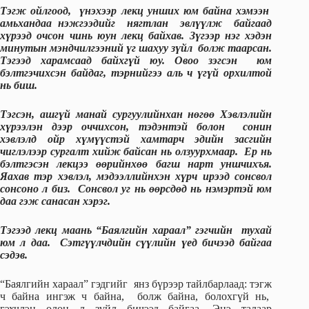
Тэгж ойлгоод, үнэхээр лекц унших юм байна хэмээн
амьхандаа нэжгээдийг нягтлан эвлүүлж байгаад
хүрээд очсон чинь юун лекц байхав. Зүгээр нэг хэдэн
минутын мэндчилгээний үг шахуу зүйл болж таарсан.
Тэгээд харамсаад байхгүй юу. Овоо зэгсэн юм
бэлтгэчихсэн байдаг, тэрнийгээ аль ч үгүй орхилтой
нь биш.
Тэгсэн, ашгүй манай сургуулийнхан нөгөө Хэвлэлийн
хүрээлэн дээр оччихсон, тэдэнтэй болон сонин
хэвлэлд ойр хүмүүстэй хамтарч эдийн засгийн
чиглэлээр сургалт хийж байсан нь олзуурхмаар. Ер нь
бэлтгэсэн лекцээ өөрийнхөө багш нарт уншчихъя.
Яахав тэр хэвлэл, мэдээллийнхэн хүрч ирээд сонсвол
сонсоно л биз. Сонсвол уг нь өөрсдөд нь нэмэртэй юм
даа гэж санасан хэрэг.
Тэгээд лекц маань “Баялгийн хараал” гэгчийн тухай
юм л даа. Сэтгүүлчдийн сүүлийн үед бичээд байгаа
сэдэв.
“Баялгийн хараал” гэдгийг янз бүрээр тайлбарлаад: тэгж
ч байна ингэж ч байна, болж байна, болохгүй нь,
гэхчлэн олон л зүйл бичээд байгаа. Энэ талаар