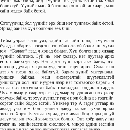
зүйл ярьж байна, бид түүнийг нь дагах ёстой гэж хэлж
болохгүй. Үүнийг манай багш нар онцгой анхаарч, маш
сайн мэдэж байх ёстой.
Сэтгүүлчид бол үүнийг эрх биш нэг тунгааж байх ёстой.
Яриад байгаа хүн болгоны зөв биш.
Тийм учраас ялангуяа, эдийн засгийн талд, түүнчлэн
бусад салбарт ч нэгдсэн нэг ойлголттой болох нь чухал
юм. “Баялаг” гээд л яриад байдаг. Хүн болгон янз янзаар
үүнийг ойлгоно. Зүй нь нэг хэлээр, нэг дуугаар ярих
ёстой байхгүй юу. Нэг арга зүйг хэрэглэж байж, нэг
өнгөөр дуугарах цонхнууд чинь гарч ирнэ. Судалгаан
дээр ч гэсэн ялгаа байхгүй. Зарим хүний материалыг
уншиж байхад, маш анхааралтай шүүмжлэлтэй
уншихгүй бол нэг нүүрэн дээр нэг томъёогоо бараг 3-4
утгаар хэрэглэчихсэн байх тохиолдол зөндөө л гардаг.
Чухам ямар утгаар хэрэглээд, ямар урьдчилсан нөхцлөөр
оруулж байж, тэрхүү дүгнэлт гарч ирж байна вэ гэдгийг
соргог сайн бодох ёстой. Үнэхээр тэр А гэдэг утгаар нь
аваад үзэх юм бол туйлын давуу талын тухай яриад
эхэлнэ. Хэрэв Б утгаар яриад үзэх аваас бид харьцангуй
давуу талын тухай ярьж эхлэх болно. Энэ хоёр давуу тал
гэдэг нь эдийн засгийн онолдоо ч, микро эдийн засгийн
түвшинд ч тэс ондоо дүгнэлтүүдэд хүргэдэг билээ.