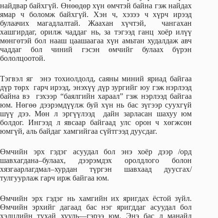
найдвар байхгүй. Өнөөдөр хүн өмчтэй байна гэж найдах
ямар ч боломж байхгүй. Хэн ч, хэзээ ч хүрч ирээд
булаачих магадлалтай. Жаахан хүчтэй, чангахан
хашгирдаг, орилж чаддаг нь, за тэгээд ганц хоёр илүү
мөнгөтэй бол нааш цаашаагаа хүн амьтан худалдаж авч
чаддаг бол чиний гэсэн өмчийг булаах бүрэн
бололцоотой.
Тэгвэл яг энэ тохиолдолд, саяны миний яриад байгаа
дүр төрх гарч ирээд, энэхүү дүр зургийг юу гэж нэрлээд
байна вэ гэхээр “баялгийн хараал” гэж нэрлээд байгаа
юм. Нөгөө дээрэмдүүлж буй хүн нь бас зүгээр суухгүй
шүү дээ. Мөн л эргүүлээд дайн зарласан шахуу юм
болдог. Ингээд л явсаар байгаад улс орон ч хөгжсөн
юмгүй, аль байдаг хамгийгаа сүйтгээд дуусдаг.
Өмчийн эрх гэдэг асуудал бол энэ хоёр дээр /орд
шавхагдана–булаах, дээрэмдэх оролдлого болон
хязгаарлагдмал–хурдан түргэн шавхаад дуусгах/
тулгуурлаж гарч ирж байгаа юм.
Өмчийн эрх гэдэг нь хамгийн их яригдах ёстой зүйл.
Өмчийн эрхийг дагаад бас нэг яригддаг асуудал бол
хэлцлийн тухай хууль—гэрээ юм. Энэ бас л манайд