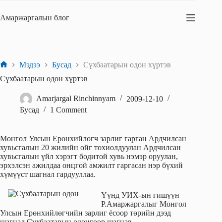
Skip
to
Амаржаргалын блог
content
Мэдээ
Бусад
Сүхбаатарын одон хүртэв
Home
Сүхбаатарын одон хүртэв
Amarjargal Rinchinnyam
2009-12-10
Бусад
1 Comment
Монгол Улсын Ерөнхийлөгч зарлиг гарган Ардчилсан
хувьсгалын 20 жилийн ойг тохиолдуулан Ардчилсан
хувьсгалын үйл хэрэгт бодитой хувь нэмэр оруулан,
эрхэлсэн ажилдаа онцгой амжилт гаргасан нэр бүхий
хүмүүст шагнал гардууллаа.
Үүнд УИХ-ын гишүүн
Р.Амаржаргалыг Монгол
Улсын Ерөнхийлөгчийн зарлиг ёсоор төрийн дээд
шагнал Сүхбаатарын одонгоор шагнав.