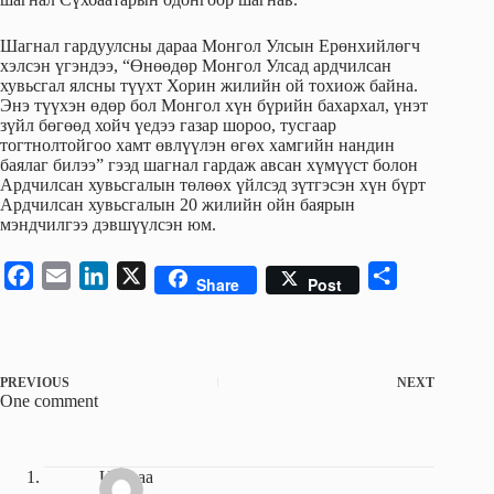
Шагнал гардуулсны дараа Монгол Улсын Ерөнхийлөгч
хэлсэн үгэндээ, “Өнөөдөр Монгол Улсад ардчилсан
хувьсгал ялсны түүхт Хорин жилийн ой тохиож байна.
Энэ түүхэн өдөр бол Монгол хүн бүрийн бахархал, үнэт
зүйл бөгөөд хойч үедээ газар шороо, тусгаар
тогтнолтойгоо хамт өвлүүлэн өгөх хамгийн нандин
баялаг билээ” гээд шагнал гардаж авсан хүмүүст болон
Ардчилсан хувьсгалын төлөөх үйлсэд зүтгэсэн хүн бүрт
Ардчилсан хувьсгалын 20 жилийн ойн баярын
мэндчилгээ дэвшүүлсэн юм.
F
E
L
X
S
Share
Post
a
m
i
h
c
a
n
a
e
i
k
r
PREVIOUS
NEXT
b
l
e
e
One comment
o
d
o
I
k
n
Uganaa