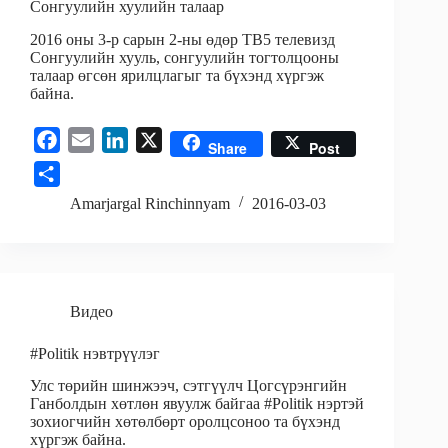
Сонгуулийн хуулийн талаар
2016 оны 3-р сарын 2-ны өдөр ТВ5 телевизд
Сонгуулийн хууль, сонгуулийн тогтолцооны
талаар өгсөн ярилцлагыг та бүхэнд хүргэж
байна.
F
E
L
X
Share
Post
a
m
i
S
c
a
n
h
Amarjargal Rinchinnyam
2016-03-03
e
i
k
a
b
l
e
r
o
d
e
o
I
Видео
k
n
#Politik нэвтрүүлэг
Улс төрийн шинжээч, сэтгүүлч Цогсүрэнгийн
Ганболдын хөтлөн явуулж байгаа #Politik нэртэй
зохиогчийн хөтөлбөрт оролцсоноо та бүхэнд
хүргэж байна.