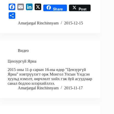
F
E
L
X
Share
Post
a
m
i
S
c
a
n
h
Amarjargal Rinchinnyam
2015-12-15
e
i
k
a
b
l
e
r
o
d
e
o
I
Видео
k
n
Цензургүй Яриа
2015 оны 11-р сарын 16-ны өдөр "Цензургүй
Яриа" нэвтрүүлэгт орж Монгол Улсын Үндсэн
хуульд нэмэлт, өөрчлөлт хийх гэж буй асуудлаар
санал бодлоо илэрхийллээ.
Amarjargal Rinchinnyam
2015-11-17