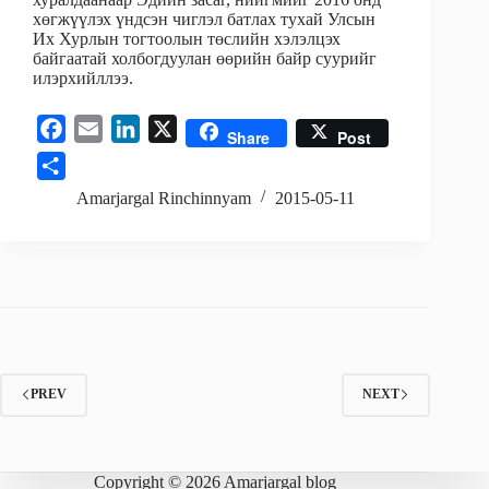
хөгжүүлэх үндсэн чиглэл батлах тухай Улсын
Их Хурлын тогтоолын төслийн хэлэлцэх
байгаатай холбогдуулан өөрийн байр суурийг
илэрхийллээ.
F
E
L
X
Share
Post
a
m
i
S
c
a
n
h
Amarjargal Rinchinnyam
2015-05-11
e
i
k
a
b
l
e
r
o
d
e
o
I
k
n
PREV
NEXT
Copyright © 2026 Amarjargal blog