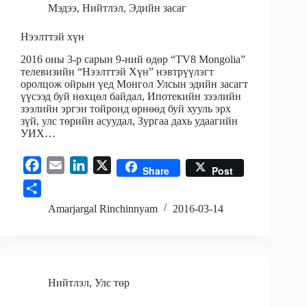
Мэдээ
,
Нийтлэл
,
Эдийн засаг
Нээлттэй хүн
2016 оны 3-р сарын 9-ний өдөр “TV8 Mongolia”
телевизийн “Нээлттэй Хүн” нэвтрүүлэгт
оролцож ойрын үед Монгол Улсын эдийн засагт
үүсээд буй нөхцөл байдал, Ипотекийн зээлийн
зээлийн эргэн тойронд өрнөөд буй хууль эрх
зүй, улс төрийн асуудал, Зургаа дахь удаагийн
УИХ…
F
E
L
X
Share
Post
a
m
i
S
c
a
n
h
Amarjargal Rinchinnyam
2016-03-14
e
i
k
a
b
l
e
r
o
d
e
o
I
Нийтлэл
,
Улс төр
k
n