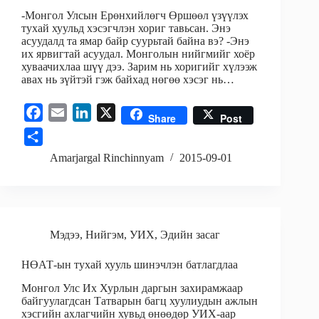
-Монгол Улсын Ерөнхийлөгч Өршөөл үзүүлэх
тухай хуульд хэсэгчлэн хориг тавьсан. Энэ
асуудалд та ямар байр суурьтай байна вэ? -Энэ
их ярвигтай асуудал. Монголын нийгмийг хоёр
хуваачихлаа шүү дээ. Зарим нь хоригийг хүлээж
авах нь зүйтэй гэж байхад нөгөө хэсэг нь…
F
E
L
X
Share
Post
a
m
i
S
c
a
n
h
Amarjargal Rinchinnyam
2015-09-01
e
i
k
a
b
l
e
r
o
d
e
o
I
Мэдээ
,
Нийгэм
,
УИХ
,
Эдийн засаг
k
n
НӨАТ-ын тухай хууль шинэчлэн батлагдлаа
Монгол Улс Их Хурлын даргын захирамжаар
байгуулагдсан Татварын багц хуулиудын ажлын
хэсгийн ахлагчийн хувьд өнөөдөр УИХ-аар