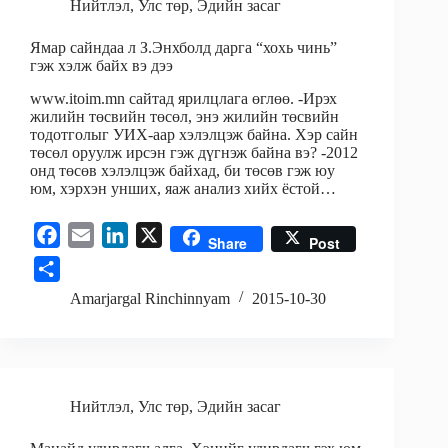
Нийтлэл
,
Улс төр
,
Эдийн засаг
Ямар сайндаа л З.Энхболд дарга “хохь чинь”
гэж хэлж байх вэ дээ
www.itoim.mn сайтад ярилцлага өглөө. -Ирэх
жилийн төсвийн төсөл, энэ жилийн төсвийн
тодотголыг УИХ-аар хэлэлцэж байна. Хэр сайн
төсөл оруулж ирсэн гэж дүгнэж байна вэ? -2012
онд төсөв хэлэлцэж байхад, би төсөв гэж юу
юм, хэрхэн унших, яаж анализ хийх ёстой…
F
E
L
X
Share
Post
a
m
i
S
c
a
n
h
Amarjargal Rinchinnyam
2015-10-30
e
i
k
a
b
l
e
r
o
d
e
o
I
Нийтлэл
,
Улс төр
,
Эдийн засаг
k
n