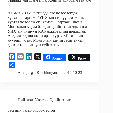
Манайд удирдагч алга. Хэнийг удирдагч гэх юм
бэ
АН-ын ҮЗХ-ны гишүүнээс чөлөөлөгдөх
хүсэлтээ гаргаж, “УИХ-ын гишүүнээс минь
хүртэл чөлөөлж өг” хэмээн “аархаж” явсан
Монголын урдаа барьдаг эдийн засагчдын нэг
УИХ-ын гишүүн Р.Амаржаргалтай ярилцлаа.
Ардчилалд шилжээд арав хүрэхгүй жилийн
нүүрийг үзэж, Монголын эдийн засаг энхэл
донхолтой асан үед гүйцэтгэх…
F
E
L
X
Share
Post
a
m
i
S
c
a
n
h
Amarjargal Rinchinnyam
2015-10-23
e
i
k
a
b
l
e
r
o
d
e
o
I
Нийтлэл
,
Улс төр
,
Эдийн засаг
k
n
Засгийн газар огцрох ёстой