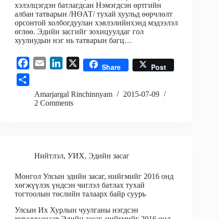
хэлэлцэгдэн батлагдсан Нэмэгдсэн өртгийн
албан татварын /НӨАТ/ тухай хуульд өөрчлөлт
орсонтой холбогдуулан хэвлэлийнхэнд мэдээлэл
өглөө. Эдийн засгийг зохицуулдаг гол
хуулиудын нэг нь татварын багц…
F
E
L
X
Share
Post
a
m
i
S
c
a
n
h
Amarjargal Rinchinnyam
2015-07-09
e
i
k
2 Comments
a
b
l
e
r
o
d
e
o
I
k
n
Нийтлэл
,
УИХ
,
Эдийн засаг
Монгол Улсын эдийн засаг, нийгмийг 2016 онд
хөгжүүлэх үндсэн чиглэл батлах тухай
тогтоолын төслийн талаарх байр суурь
Улсын Их Хурлын чуулганы нэгдсэн
хуралдаанаар Эдийн засаг, нийгмийг 2016 онд