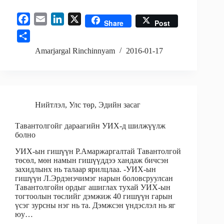
F
E
L
X
Share
Post
a
m
i
S
c
a
n
h
Amarjargal Rinchinnyam
2016-01-17
e
i
k
a
b
l
e
r
o
d
e
o
I
Нийтлэл
,
Улс төр
,
Эдийн засаг
k
n
Тавантолгойг дараагийн УИХ-д шилжүүлж
болно
УИХ-ын гишүүн Р.Амаржаргалтай Тавантолгой
төсөл, мөн намын гишүүддээ хандаж бичсэн
захидлынх нь талаар ярилцлаа. -УИХ-ын
гишүүн Л.Эрдэнэчимэг нарын боловсруулсан
Тавантолгойн ордыг ашиглах тухай УИХ-ын
тогтоолын төслийг дэмжиж 40 гишүүн гарын
үсэг зурсны нэг нь та. Дэмжсэн үндэслэл нь яг
юу…