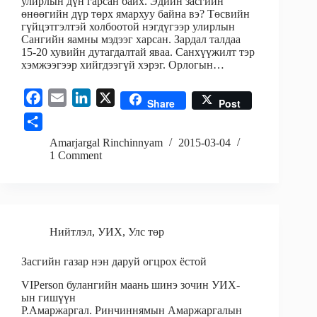
улирлын дүн гарсан байх. Эдийн засгийн
өнөөгийн дүр төрх ямархуу байна вэ? Төсвийн
гүйцэтгэлтэй холбоотой нэгдүгээр улирлын
Сангийн яамны мэдээг харсан. Зардал талдаа
15-20 хувийн дутагдалтай яваа. Санхүүжилт тэр
хэмжээгээр хийгдээгүй хэрэг. Орлогын…
F
E
L
X
Share
Post
a
m
i
S
c
a
n
h
Amarjargal Rinchinnyam
2015-03-04
e
i
k
1 Comment
a
b
l
e
r
o
d
e
o
I
k
n
Нийтлэл
,
УИХ
,
Улс төр
Засгийн газар нэн даруй огцрох ёстой
VIPerson булангийн маань шинэ зочин УИХ-
ын гишүүн
Р.Амаржаргал. Ринчиннямын Амаржаргалын