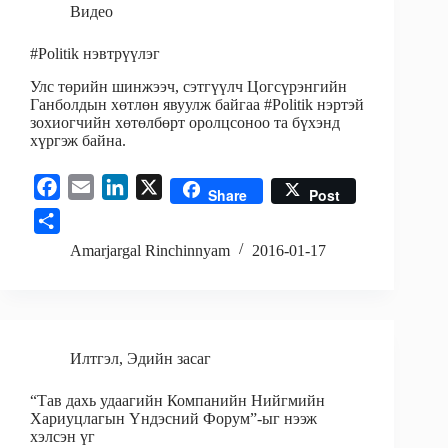
Видео
#Politik нэвтрүүлэг
Улс төрийн шинжээч, сэтгүүлч Цогсүрэнгийн
Ганболдын хөтлөн явуулж байгаа #Politik нэртэй
зохиогчийн хөтөлбөрт оролцсоноо та бүхэнд
хүргэж байна.
F
E
L
X
Share
Post
a
m
i
S
c
a
n
h
Amarjargal Rinchinnyam
2016-01-17
e
i
k
a
b
l
e
r
o
d
e
o
I
Илтгэл
,
Эдийн засаг
k
n
“Тав дахь удаагийн Компанийн Нийгмийн
Хариуцлагын Үндэсний Форум”-ыг нээж
хэлсэн үг