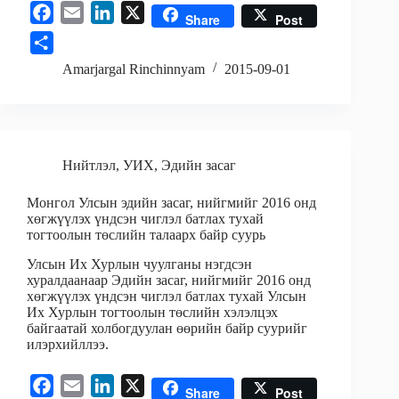
F
E
L
X
Share
Post
a
m
i
S
c
a
n
h
Amarjargal Rinchinnyam
2015-09-01
e
i
k
a
b
l
e
r
o
d
e
o
I
Нийтлэл
,
УИХ
,
Эдийн засаг
k
n
Монгол Улсын эдийн засаг, нийгмийг 2016 онд
хөгжүүлэх үндсэн чиглэл батлах тухай
тогтоолын төслийн талаарх байр суурь
Улсын Их Хурлын чуулганы нэгдсэн
хуралдаанаар Эдийн засаг, нийгмийг 2016 онд
хөгжүүлэх үндсэн чиглэл батлах тухай Улсын
Их Хурлын тогтоолын төслийн хэлэлцэх
байгаатай холбогдуулан өөрийн байр суурийг
илэрхийллээ.
F
E
L
X
Share
Post