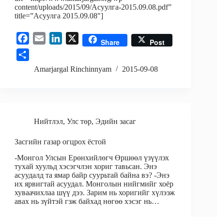
content/uploads/2015/09/Асуулга-2015.09.08.pdf”
title=”Асуулга 2015.09.08″]
F
E
L
X
Share
Post
a
m
i
S
c
a
n
h
Amarjargal Rinchinnyam
2015-09-08
e
i
k
a
b
l
e
r
o
d
e
o
I
Нийтлэл
,
Улс төр
,
Эдийн засаг
k
n
Засгийн газар огцрох ёстой
-Монгол Улсын Ерөнхийлөгч Өршөөл үзүүлэх
тухай хуульд хэсэгчлэн хориг тавьсан. Энэ
асуудалд та ямар байр суурьтай байна вэ? -Энэ
их ярвигтай асуудал. Монголын нийгмийг хоёр
хуваачихлаа шүү дээ. Зарим нь хоригийг хүлээж
авах нь зүйтэй гэж байхад нөгөө хэсэг нь…