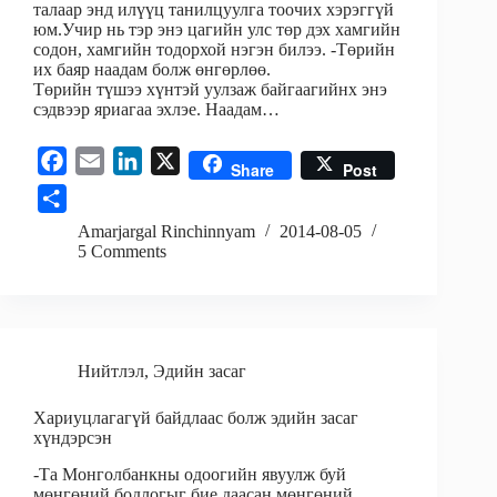
талаар энд илүүц танилцуулга тоочих хэрэггүй
юм.Учир нь тэр энэ цагийн улс төр дэх хамгийн
содон, хамгийн тодорхой нэгэн билээ. -Төрийн
их баяр наадам болж өнгөрлөө.
Төрийн түшээ хүнтэй уулзаж байгаагийнх энэ
сэдвээр яриагаа эхлэе. Наадам…
F
E
L
X
Share
Post
a
m
i
S
c
a
n
h
Amarjargal Rinchinnyam
2014-08-05
e
i
k
5 Comments
a
b
l
e
r
o
d
e
o
I
k
n
Нийтлэл
,
Эдийн засаг
Хариуцлагагүй байдлаас болж эдийн засаг
хүндэрсэн
-Та Монголбанкны одоогийн явуулж буй
мөнгөний бодлогыг бие даасан мөнгөний