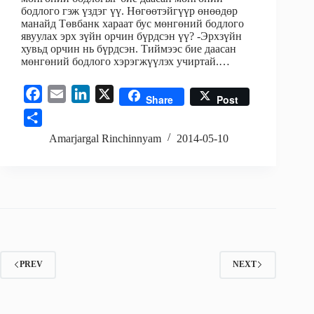
бодлого гэж үздэг үү. Нөгөөтэйгүүр өнөөдөр
манайд Төвбанк хараат бус мөнгөний бодлого
явуулах эрх зүйн орчин бүрдсэн үү? -Эрхзүйн
хувьд орчин нь бүрдсэн. Тиймээс бие даасан
мөнгөний бодлого хэрэгжүүлэх учиртай.…
F
E
L
X
Share
Post
a
m
i
S
c
a
n
h
Amarjargal Rinchinnyam
2014-05-10
e
i
k
a
b
l
e
r
o
d
e
o
I
k
n
PREV
NEXT