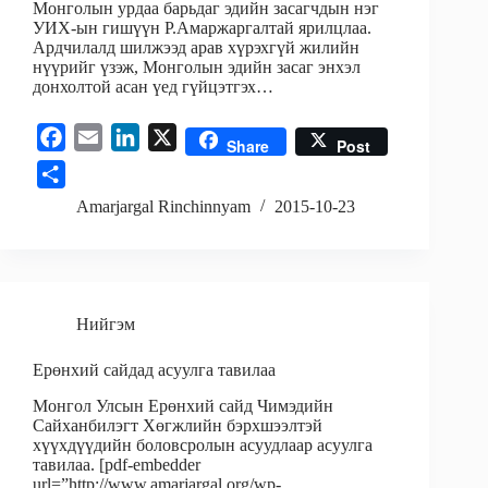
Монголын урдаа барьдаг эдийн засагчдын нэг
УИХ-ын гишүүн Р.Амаржаргалтай ярилцлаа.
Ардчилалд шилжээд арав хүрэхгүй жилийн
нүүрийг үзэж, Монголын эдийн засаг энхэл
донхолтой асан үед гүйцэтгэх…
F
E
L
X
Share
Post
a
m
i
S
c
a
n
h
Amarjargal Rinchinnyam
2015-10-23
e
i
k
a
b
l
e
r
o
d
e
o
I
Нийгэм
k
n
Ерөнхий сайдад асуулга тавилаа
Монгол Улсын Ерөнхий сайд Чимэдийн
Сайханбилэгт Хөгжлийн бэрхшээлтэй
хүүхдүүдийн боловсролын асуудлаар асуулга
тавилаа. [pdf-embedder
url=”http://www.amarjargal.org/wp-