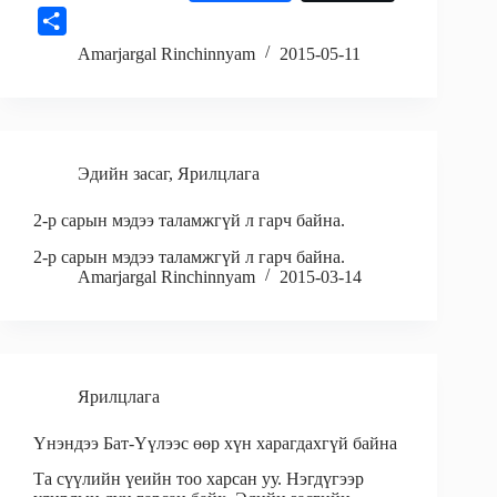
a
m
i
S
c
a
n
h
Amarjargal Rinchinnyam
2015-05-11
e
i
k
a
b
l
e
r
o
d
e
o
I
Эдийн засаг
,
Ярилцлага
k
n
2-р сарын мэдээ таламжгүй л гарч байна.
2-р сарын мэдээ таламжгүй л гарч байна.
Amarjargal Rinchinnyam
2015-03-14
Ярилцлага
Үнэндээ Бат-Үүлээс өөр хүн харагдахгүй байна
Та сүүлийн үеийн тоо харсан уу. Нэгдүгээр