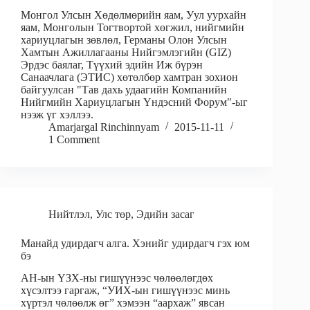
Монгол Улсын Хөдөлмөрийн яам, Уул уурхайн
яам, Монголын Тогтвортой хөгжил, нийгмийн
хариуцлагын зөвлөл, Германы Олон Улсын
Хамтын Ажиллагааны Нийгэмлэгийн (GIZ)
Эрдэс баялаг, Түүхий эдийн Иж бүрэн
Санаачлага (ЭТИС) хөтөлбөр хамтран зохион
байгуулсан "Тав дахь удаагийн Компанийн
Нийгмийн Хариуцлагын Үндэсний Форум"-ыг
нээж үг хэллээ.
Amarjargal Rinchinnyam
2015-11-11
1 Comment
Нийтлэл
,
Улс төр
,
Эдийн засаг
Манайд удирдагч алга. Хэнийг удирдагч гэх юм
бэ
АН-ын ҮЗХ-ны гишүүнээс чөлөөлөгдөх
хүсэлтээ гаргаж, “УИХ-ын гишүүнээс минь
хүртэл чөлөөлж өг” хэмээн “аархаж” явсан