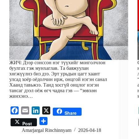
ЖИЧ: Дээр сонссон нэг түүхийг монголчлон
буулгах гэж мунхаглав. Та баяжуулан
хөгжүүлнэ биз дээ. Эрт урьдын цагт хаант
улсад хоёр оёдолчин ирж, онцгой нэгэн санал
Хаанд тавьжээ. Танд хосгүй онцлог нэгэн
тансаг дээл оёж өгч чадна гэв — “зөвхөн
жинхэнэ…
F
E
L
X
Share
a
m
i
S
Post
c
a
n
h
Amarjargal Rinchinnyam
2026-04-18
e
i
k
a