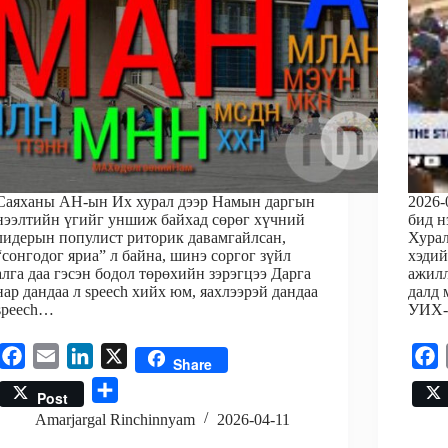
Саяханы АН-ын Их хурал дээр Намын даргын
2026-
нээлтийн үгийг уншиж байхад сөрөг хүчний
бид н
лидерын популист риторик давамгайлсан,
Хурал
“сонгодог яриа” л байна, шинэ соргог зүйл
хэдий
алга даа гэсэн бодол төрөхийн зэрэгцээ Дарга
ажилл
нар дандаа л speech хийх юм, яахлээрэй дандаа
далд 
speech…
УИХ-
F
E
L
X
F
Share
a
m
i
a
S
Post
c
a
n
c
h
Amarjargal Rinchinnyam
2026-04-11
e
i
k
e
a