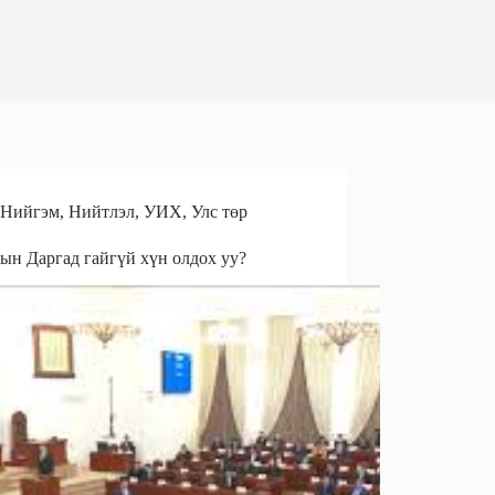
Нийгэм
,
Нийтлэл
,
УИХ
,
Улс төр
н Даргад гайгүй хүн олдох уу?