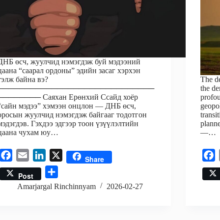
ДНБ өсч, жуулчид нэмэгдэж буй мэдээний
цаана “саарал ордоны” эдийн засаг хэрхэн
тэлж байна вэ?
The de
─────────────────────────────
the de
──────── Саяхан Ерөнхий Ссайд хоёр
profou
“сайн мэдээ” хэмээн онцлон — ДНБ өсч,
geopol
оросын жуулчид нэмэгдэж байгааг тодотгон
transi
мэдэгдэв. Гэхдээ эдгээр тоон үзүүлэлтийн
planne
цаана чухам юу…
—…
F
E
L
X
F
Share
a
m
i
a
S
Post
c
a
n
c
h
Amarjargal Rinchinnyam
2026-02-27
e
i
k
e
a
b
l
e
b
r
o
d
o