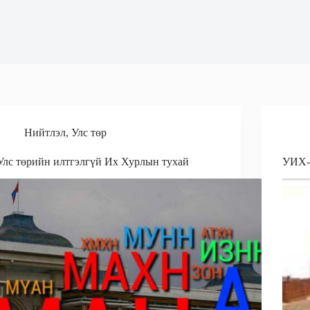
Нийтлэл
,
Улс төр
Улс төрийн илтгэлгүй Их Хурлын тухай
УИХ-ы