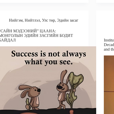
b
l
e
b
r
o
d
o
e
o
I
o
Нийгэм
,
Нийтлэл
,
Улс төр
,
Эдийн засаг
k
n
k
“САЙН МЭДЭЭНИЙ” ЦААНА:
МОНГОЛЫН ЭДИЙН ЗАСГИЙН БОДИТ
БАЙДАЛ
Instit
Decade
and t