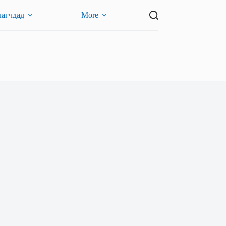
лагчдад
More