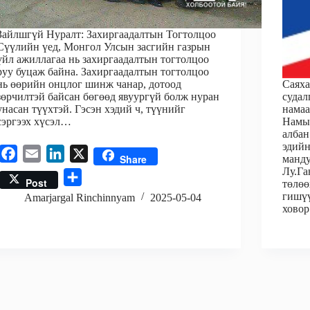
Зайлшгүй Нуралт: Захиргаадалтын Тогтолцоо
Сүүлийн үед, Монгол Улсын засгийн газрын
үйл ажиллагаа нь захиргаадалтын тогтолцоо
руу буцаж байна. Захиргаадалтын тогтолцоо
нь өөрийн онцлог шинж чанар, дотоод
Саяха
зөрчилтэй байсан бөгөөд явуургүй болж нуран
судал
унасан түүхтэй. Гэсэн хэдий ч, түүнийг
намаа
сэргээх хүсэл…
Намын
албан
эдийн
F
E
L
X
Share
манду
a
m
i
Лу.Га
S
Post
төлөө
c
a
n
h
гишүү
Amarjargal Rinchinnyam
2025-05-04
e
i
k
ховор
a
b
l
e
r
o
d
e
o
I
k
n