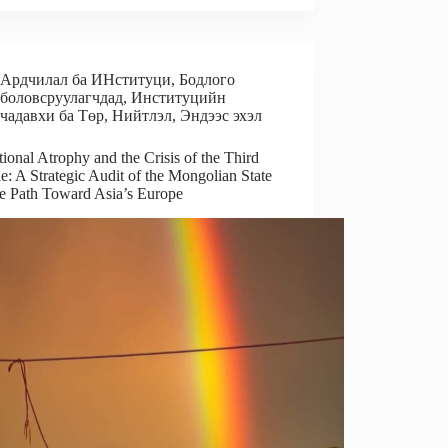
l
e
r
d
e
I
Ардчилал ба ИНституци
,
Бодлого
n
боловсруулагчдад
,
Институцийн
чадавхи ба Төр
,
Нийтлэл
,
Эндээс эхэл
utional Atrophy and the Crisis of the Third
: A Strategic Audit of the Mongolian State
he Path Toward Asia’s Europe