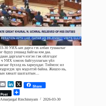
03-30 УИХ-ын дарга гэх албан тушаалыг
эг буруу уншаад байгаа юм даа.
даан даргалагч нэгэн гэж ойлгодог
 ч УИХ хэмээх байгууллагын үйл
агааг бүхэлд нь хариуцдаг. Тиймээс ил
мэдрэгдэх эрх мэдэлтэй байна. Жишээ нь,
ын хяналт шалгалтын…
E
L
X
Share
m
i
S
Post
a
n
h
Amarjargal Rinchinnyam
2026-03-30
i
k
a