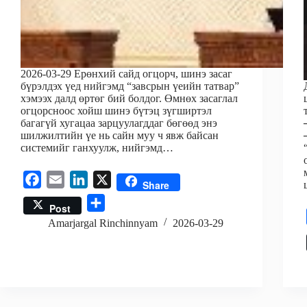
2026-03-29 Ерөнхий сайд огцорч, шинэ засаг
бүрэлдэх үед нийгэмд “завсрын үеийн татвар”
хэмээх далд өртөг бий болдог. Өмнөх засаглал
огцорсноос хойш шинэ бүтэц зүгширтэл
багагүй хугацаа зарцуулагддаг бөгөөд энэ
шилжилтийн үе нь сайн муу ч явж байсан
системийг ганхуулж, нийгэмд…
F
E
L
X
Share
a
m
i
S
Post
c
a
n
h
Amarjargal Rinchinnyam
2026-03-29
e
i
k
a
b
l
e
r
o
d
e
o
I
k
n