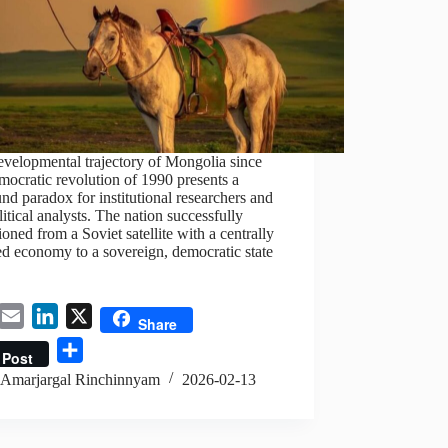
velopmental trajectory of Mongolia since
mocratic revolution of 1990 presents a
nd paradox for institutional researchers and
itical analysts. The nation successfully
tioned from a Soviet satellite with a centrally
d economy to a sovereign, democratic state
E
L
X
Share
m
i
S
Post
a
n
h
Amarjargal Rinchinnyam
2026-02-13
i
k
a
l
e
r
d