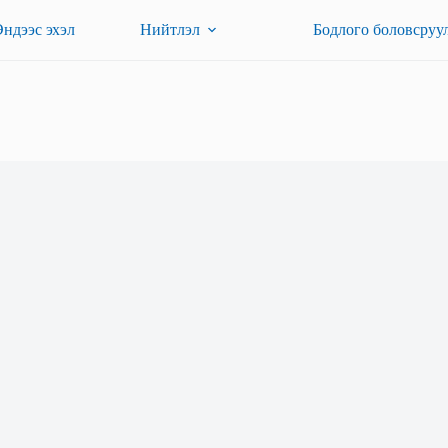
Эндээс эхэл
Нийтлэл
Бодлого боловсруу