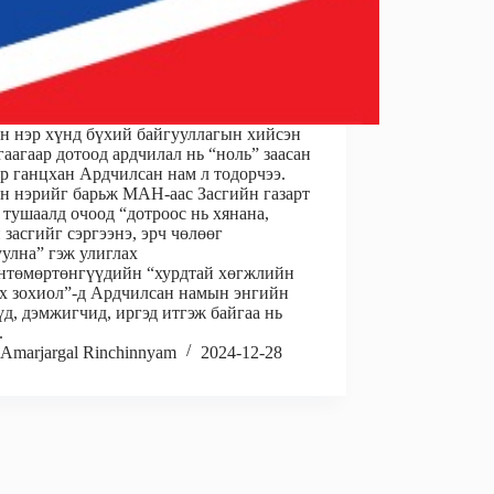
н нэр хүнд бүхий байгууллагын хийсэн
гаагаар дотоод ардчилал нь “ноль” заасан
р ганцхан Ардчилсан нам л тодорчээ.
 нэрийг барьж МАН-аас Засгийн газарт
 тушаалд очоод “дотроос нь хянана,
 засгийг сэргээнэ, эрч чөлөөг
улна” гэж улиглах
нтөмөртөнгүүдийн “хурдтай хөгжлийн
х зохиол”-д Ардчилсан намын энгийн
д, дэмжигчид, иргэд итгэж байгаа нь
.
Amarjargal Rinchinnyam
2024-12-28