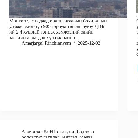
Монгол улс гадаад орчны агаарын бохирдлын
улмаас жил бүр 905 тэрбум төгрөг буюу ДНБ-
ий 2.4 хувьтай тэнцэх хэмжээний эдийн
засгийн алдагдал хүлээж байна.
Amarjargal Rinchinnyam
2025-12-02
Ардчилал ба ИНституци
,
Бодлого
боловсруулагчдад
,
Илтгэл
,
Мэдээ
,