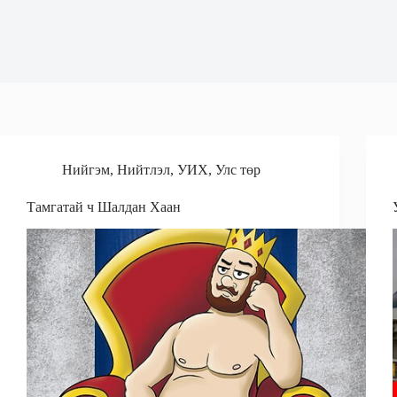
Нийгэм
,
Нийтлэл
,
УИХ
,
Улс төр
Тамгатай ч Шалдан Хаан