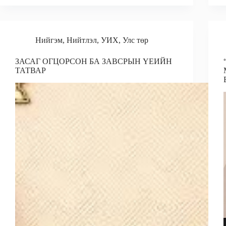
b
l
e
r
o
d
e
o
I
Нийгэм
,
Нийтлэл
,
УИХ
,
Улс төр
k
n
ЗАСАГ ОГЦОРСОН БА ЗАВСРЫН ҮЕИЙН
ТАТВАР