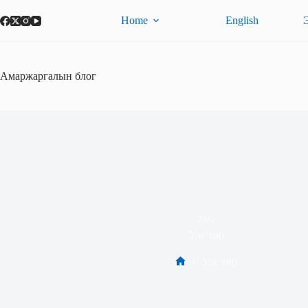
Skip
to
Home
English
content
Амаржаргалын блог
TAG
Улс төр
Улс төр
Home