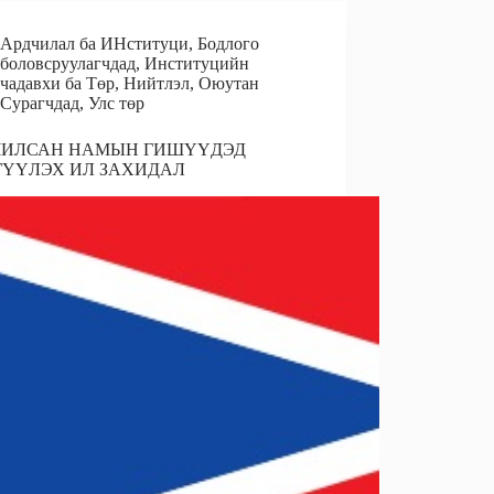
e
I
Ардчилал ба ИНституци
,
Бодлого
n
боловсруулагчдад
,
Институцийн
чадавхи ба Төр
,
Нийтлэл
,
Оюутан
Сурагчдад
,
Улс төр
ЧИЛСАН НАМЫН ГИШҮҮДЭД
ГҮҮЛЭХ ИЛ ЗАХИДАЛ