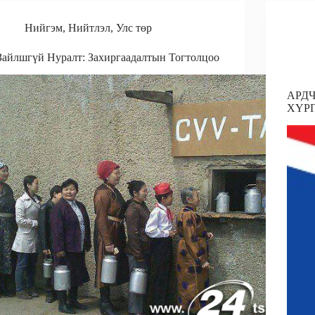
e
o
I
o
Нийгэм
,
Нийтлэл
,
Улс төр
k
n
k
Зайлшгүй Нуралт: Захиргаадалтын Тогтолцоо
АРД
ХҮР