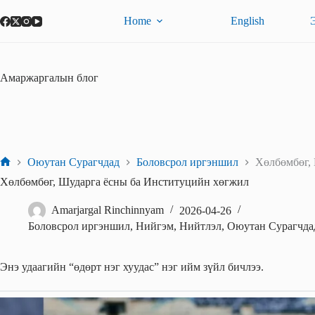
Skip
to
Home
English
content
Амаржаргалын блог
Оюутан Сурагчдад
Боловсрол иргэншил
Хөлбөмбөг,
Home
Хөлбөмбөг, Шударга ёсны ба Институцийн хөгжил
Amarjargal Rinchinnyam
2026-04-26
Боловсрол иргэншил
,
Нийгэм
,
Нийтлэл
,
Оюутан Сурагчда
Энэ удаагийн “өдөрт нэг хуудас” нэг ийм зүйл бичлээ.