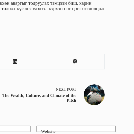
вхөн аваргыг тодруулах тэмцээн биш, харин
төлөөх хүсэл эрмэлзэл хэрхэн нэг цэгт огтлолцож
NEXT
POST
The Wealth, Culture, and Climate of the
Pitch
Website