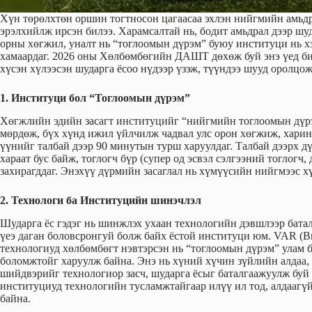
Хүн төрөлхтөн оршин тогтносон цагаасаа эхлэн нийгмийн амьдр
эрэлхийлж ирсэн билээ. Харамсалтай нь, бодит амьдрал дээр шуд
орны хөгжил, уналт нь “тоглоомын дүрэм” буюу институци нь хэ
хамаардаг. 2026 оны Хөлбөмбөгийн ДАШТ дөхөж буй энэ үед бид
хүсэн хүлээсэн шударга ёсоо нүдээр үзэж, түүндээ шууд оролцож
1. Институци бол “Тоглоомын дүрэм”
Хөгжлийн эдийн засагт институцийг “нийгмийн тоглоомын дүрэ
мөрдөж, бүх хүнд ижил үйлчилж чадвал улс орон хөгжиж, харин
үүнийг талбай дээр 90 минутын турш харуулдаг. Талбай дээрх д
хараат бус байж, тоглогч бүр (супер од эсвэл сэлгээний тоглогч,
захирагддаг. Энэхүү дүрмийн засаглал нь хүмүүсийн нийгмээс х
2. Технологи ба Институцийн шинэчлэл
Шударга ёс гэдэг нь шинжлэх ухаан технологийн дэвшлээр батал
үеэ даган боловсронгуй болж байх ёстой институци юм. VAR (В
технологиуд хөлбөмбөгт нэвтэрсэн нь “тоглоомын дүрэм” улам 
боломжтойг харуулж байна. Энэ нь хүний хүчин зүйлийн алдаа, 
шийдвэрийг технологиор засч, шударга ёсыг баталгаажуулж буй х
институциуд технологийн тусламжтайгаар илүү ил тод, алдаагү
байна.