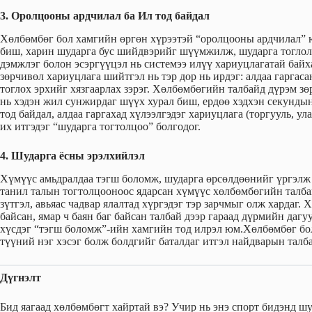
3. Оролцооны ардчилал ба Ил тод байдал
Хөлбөмбөг бол хамгийн өргөн хүрээтэй “оролцооны ардчилал” 
биш, харин шударга бус шийдвэрийг шүүмжилж, шударга тогло
дэмжлэг болон эсэргүүцэл нь системээ илүү хариуцлагатай бай
зөрчивөл хариуцлага шийтгэл нь тэр дор нь ирдэг: алдаа гаргас
тоглох эрхийг хязгаарлах зэрэг. Хөлбөмбөгийн талбайд дүрэм з
нь хэдэн жил сунжирдаг шүүх хурал биш, ердөө хэдхэн секунды
тод байдал, алдаа гаргахад хүлээлгэдэг хариуцлага (торгууль, 
их итгэдэг “шударга тогтолцоо” болгодог.
4. Шударга ёсны эрэлхийлэл
Хүмүүс амьдралдаа тэгш боломж, шударга өрсөлдөөнийг үргэлж х
танил талын тогтолцооноос ядарсан хүмүүс хөлбөмбөгийн талба
зүтгэл, авьяас чадвар ялалтад хүргэдэг тэр зарчмыг олж хардаг. 
байсан, ямар ч баян баг байсан талбай дээр гараад дүрмийн дагу
хүсдэг “тэгш боломж”-ийн хамгийн тод илрэл юм.Хөлбөмбөг бол
түүний нэг хэсэг болж болдгийг баталдаг итгэл найдварын талб
Дүгнэлт
Бид яагаад хөлбөмбөгт хайртай вэ? Учир нь энэ спорт бидэнд ш