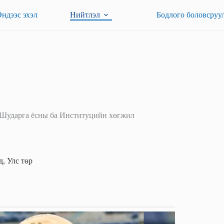
Эндээс эхэл
Нийтлэл
Бодлого боловсруу
 Шударга ёсны ба Институцийн хөгжил
д
,
Улс төр