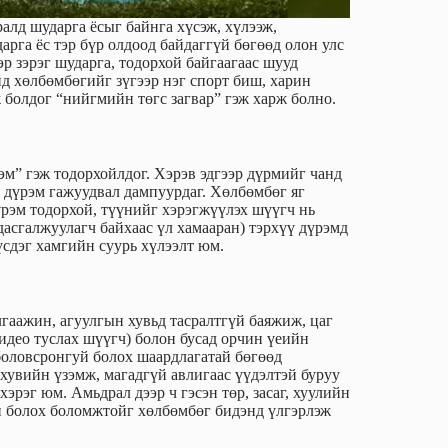
алд шударга ёсыг байнга хүсэж, хүлээж,
арга ёс тэр бүр олдоод байдаггүй бөгөөд олон улс
р зэрэг шударга, тодорхой байгаагаас шууд
 хөлбөмбөгийг зүгээр нэг спорт биш, харин
 болдог “нийгмийн төгс загвар” гэж харж болно.
м” гэж тодорхойлдог. Хэрэв эдгээр дүрмийг чанд
 дүрэм гажуудвал дампуурдаг. Хөлбөмбөг яг
үрэм тодорхой, түүнийг хэрэгжүүлэх шүүгч нь
 дасгалжуулагч байхаас үл хамааран) тэрхүү дүрэмд
үсдэг хамгийн суурь хүлээлт юм.
гаажин, агуулгын хувьд тасралтгүй баяжиж, цаг
идео туслах шүүгч) болон бусад орчин үеийн
боловсронгуй болох шаардлагатай бөгөөд
хувийн үзэмж, магадгүй авлигаас үүдэлтэй буруу
эрэг юм. Амьдрал дээр ч гэсэн төр, засаг, хуулийн
й болох боломжтойг хөлбөмбөг бидэнд үлгэрлэж