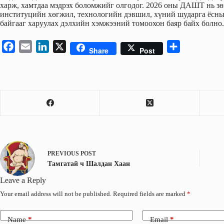
харж, хамтдаа мэдрэх боломжийг олгодог. 2026 оны ДАШТ нь зө
институцийн хөгжил, технологийн дэвшил, хүний шударга ёсны 
байгааг харуулах дэлхийн хэмжээний томоохон баяр байх болно.
F
E
L
X
S
Share
Post
a
m
i
h
c
a
n
a
e
i
k
r
b
l
e
e
o
d
o
I
k
n
PREVIOUS
POST
Тамгатай ч Шалдан Хаан
Leave a Reply
Your email address will not be published.
Required fields are marked
*
Name
*
Email
*