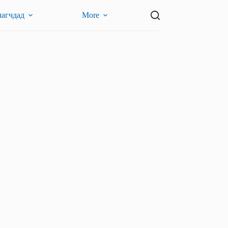
лагчдад
More