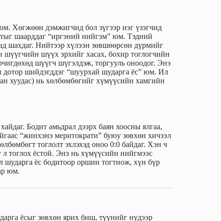
юм. Хөгжөөн дэмжигчид бол зүгээр нэг үзэгчид
лтыг шаарддаг “иргэний нийгэм” юм. Тэдний
хад шахдаг. Нийтээр хүлээн зөвшөөрсөн дүрмийг
ан шүүгчийн шүүх эрхийг хасах, бохир тоглогчийн
өрчигдөхөд шүүгч шүгэлдэж, торгууль оноодог. Энэ
н дотор шийдэгддэг “шуурхай шударга ёс” юм. Ил
улаан хуудас) нь хөлбөмбөгийг хүмүүсийн хамгийн
айдаг. Бодит амьдрал дээрх баян хоосны ялгаа,
йгаас “жинхэнэ меритократи” буюу зөвхөн хичээл
Хөлбөмбөгт тоглолт эхлэхэд оноо 0:0 байдаг. Хэн ч
у л тоглох ёстой. Энэ нь хүмүүсийн нийгмээс
 шударга ёс бодитоор оршин тогтнож, хүн бүр
ар юм.
ударга ёсыг зөвхөн ярих биш, түүнийг нүдээр