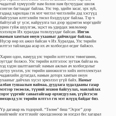
чадалтай хүмүүсийг нам болон нам бусчуудаас шилж
сонгон багтаадаг байлаа. Улс төр, эдийн засаг, эрх зүй,
гадаад харилцаа гэх мэт чиглэл чиглэлийн дэд хэсгүүд
байгуулан илтгэлийн төсөл бэлдүүлдэг байлаа. Тэр ч
байтугай үг үсэг, найруулга тал дээр эрдэмтэн мэргэдийг
урин гуйж шүүлгэж, эцэст нь удирдах зөвлөлөөр
хэлэлцэн Их хуралдаа толилуулдаг байсан.
Ингэж
намын хамтын оюун ухааныг дайчилдаг байлаа.
Нүсэр нөр их ажил байсан ч Их Хуралдаа, Улс төрийн
илтгэл тайландаа асар их ач холбогдол өгдөг байжээ.
Харин одоо, намууд улс төрийн илтгэлээс төвөгшөөн,
зугтдаг болжээ. Улс төрийн илтгэлээс зугтаж байгаа нь
хэд хэдэн шалтгаантай: намын ажлын ач холбогдолыг
дутуу үнэлэх, улс төрийн шинжилгээ хийх интеллектуал
чадавхийн дутагдал, намын доторх хамтын оюун
ухааныг дайчлах хүсэл эрмэлзэл үгүй байх.
Намыг
албан тушаалын наймаа, дуудлага худалдааны газар
мэтээр төсөөлж, түүний зохион байгуулах, манлайлах
зэрэг үүргийг санаатайгаар орхигдуулан, үгүйсгэсэн
нөхцөлд улс төрийн илтгэл гэх мэт илүүц байдаг биз
.
Үр дагавар нь тодорхой. “Төлөө” биш “Эсрэг” дээр
нийгмийг нэгтгэхийг оролдсоноор эв нэгдэл бус хагарал