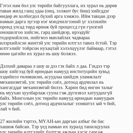
Гэтэл нам бол улс төрийн байгууллага, их хурал нь дөрөв
таван жилд ганц удаа (онц, ээлжит бус биш) хийгддэг
өндөр ач холбогдол бүхий арга хэмжээ. Ийм тавцан дээр
намын дарга зүгээр нэг мэндчилгээний үг хэлэхийн
оронд улсад төрд өрнөж буй процессд гүн гүнзгий
оношилгоо хийсэн, гарц шийдвэр, ирээдүйг
тодорхойлсон, нийгмээ манлайлах чадвараа
илэрхийлсэн жинтэй улс төрийн илтгэл тавих ёстой. Тэр
илтгэлийг тойрсон нухацтай хэлэлцүүлэг баймаар, гэтэл
өнөө цагийн их хурал нь шоу болжээ.
Дэлхий даяараа л шоу ш дээ гэх байх л даа. Гэхдээ тэр
шоу хийгээд буй өрнөдын намууд институцийн хувьд
хэдийнээ төлөвшсөн, асуудлаа шийдэх уламжлалт
механизмтэй, улс төрийн соёл, дотоод ардчилал нь
хангагддаг механизмтай билээ. Харин бид өнгөн талыг
нь муухан хуулбарлаж сууна гэж дүгнэвэл хатуудахгүй
байх. Монголын улс төрийн намууд өрнөдын намуудын
улс төрийн соёл, дотоод ардчилалыг эзэмштэл зай ч бий,
лай ч бий.
27 жилийн тэртээ, МҮАН-ын даргын албыг би бас
хашиж байсан. Тэр үед намын их хуралд танилцуулах
улс төрийн илтгэлийг бэлтгэх ажлын хэсэг гаргаж,