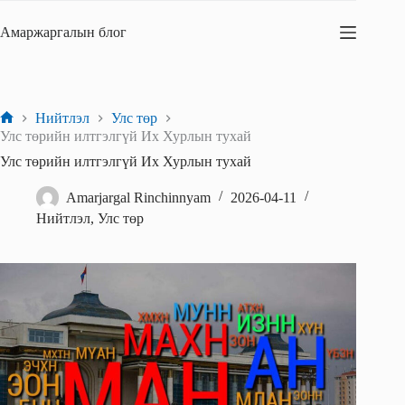
Skip
to
Амаржаргалын блог
content
Нийтлэл
Улс төр
Home
Улс төрийн илтгэлгүй Их Хурлын тухай
Улс төрийн илтгэлгүй Их Хурлын тухай
Amarjargal Rinchinnyam
2026-04-11
Нийтлэл
,
Улс төр