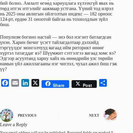
бий болно. Амлалт өгөөд хариуцлага хүлээхгүй явах нь
төрд итгэх итгэлийг аажмаар устгана. Үүний тод илрэл
нь 2025 оны авлигын ойлголтын индекс — 182 орноос
124-рт, ердөө 31 оноотой байгаа нь тохиолдлын зүйл
биш.
Популизм богино настай — энэ бол нэгэнт батлагдсан
үнэн. Харин бичиг үсэгт тайлагдалтаар дэлхийд
тэргүүлдэг монголчууд яагаад ийм риторикт өнөөг
хүртэл татагддаг вэ? Шүүмжит сэтгэлгээ яагаад хомс вэ?
Эдгээр асуултанд хариу хайх нь өнөөдрийн улс төрийн
намын үйл ажиллагааны нэг чиглэл, чухал ажил биш гэж
үү?
F
E
L
X
S
Share
Post
a
m
i
h
c
a
n
a
e
i
k
r
b
l
e
e
PREVIOUS
NEXT
o
d
Leave a Reply
o
I
Your email address will not be published.
Required fields are marked
*