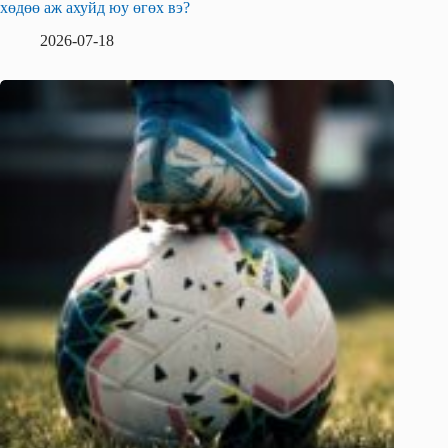
хөдөө аж ахуйд юу өгөх вэ?
2026-07-18