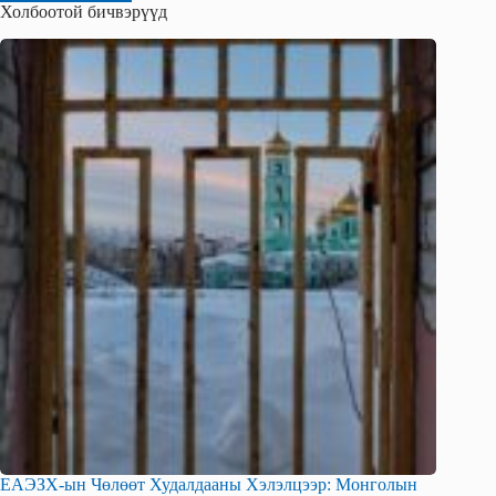
Холбоотой бичвэрүүд
ЕАЭЗХ-ын Чөлөөт Худалдааны Хэлэлцээр: Монголын