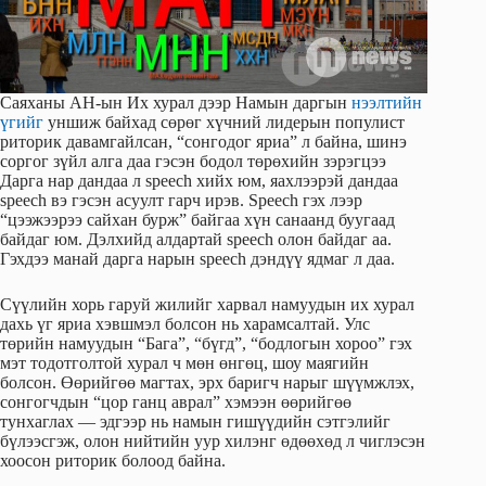
Саяханы АН-ын Их хурал дээр Намын даргын
нээлтийн
үгийг
уншиж байхад сөрөг хүчний лидерын популист
риторик давамгайлсан, “сонгодог яриа” л байна, шинэ
соргог зүйл алга даа гэсэн бодол төрөхийн зэрэгцээ
Дарга нар дандаа л speech хийх юм, яахлээрэй дандаа
speech вэ гэсэн асуулт гарч ирэв. Speech гэх лээр
“цээжээрээ сайхан бурж” байгаа хүн санаанд буугаад
байдаг юм. Дэлхийд алдартай speech олон байдаг аа.
Гэхдээ манай дарга нарын speech дэндүү ядмаг л даа.
Сүүлийн хорь гаруй жилийг харвал намуудын их хурал
дахь үг яриа хэвшмэл болсон нь харамсалтай. Улс
төрийн намуудын “Бага”, “бүгд”, “бодлогын хороо” гэх
мэт тодотголтой хурал ч мөн өнгөц, шоу маягийн
болсон. Өөрийгөө магтах, эрх баригч нарыг шүүмжлэх,
сонгогчдын “цор ганц аврал” хэмээн өөрийгөө
тунхаглах — эдгээр нь намын гишүүдийн сэтгэлийг
бүлээсгэж, олон нийтийн уур хилэнг өдөөхөд л чиглэсэн
хоосон риторик болоод байна.