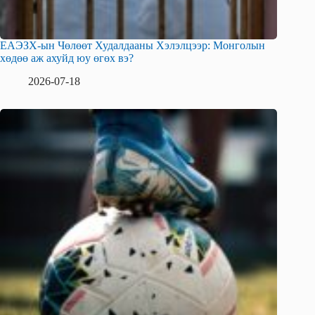
ЕАЭЗХ-ын Чөлөөт Худалдааны Хэлэлцээр: Монголын
хөдөө аж ахуйд юу өгөх вэ?
2026-07-18