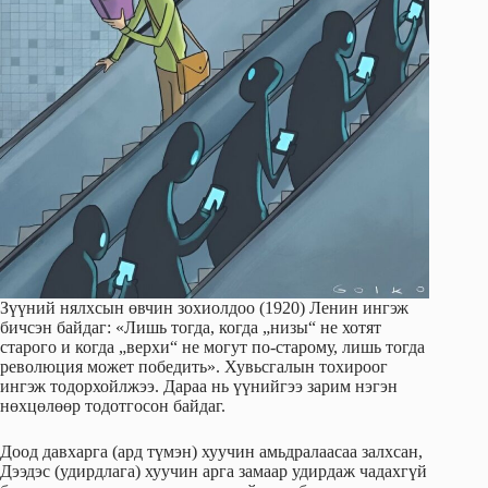
Зүүний нялхсын өвчин зохиолдоо (1920) Ленин ингэж
бичсэн байдаг: «Лишь тогда, когда „низы“ не хотят
старого и когда „верхи“ не могут по-старому, лишь тогда
революция может победить». Хувьсгалын тохироог
ингэж тодорхойлжээ. Дараа нь үүнийгээ зарим нэгэн
нөхцөлөөр тодотгосон байдаг.
Доод давхарга (ард түмэн) хуучин амьдралаасаа залхсан,
Дээдэс (удирдлага) хуучин арга замаар удирдаж чадахгүй