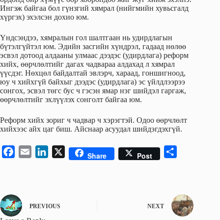
Ингэж байгаа бол гүнзгий хямрал (нийгмийн хувьсгалд
хүргэх) эхэлсэн дохио юм.
Үндсэндээ, хямралын гол шалтгаан нь удирдлагын
бүтэлгүйтэл юм. Эдийн засгийн хүндрэл, гадаад нөлөө
эсвэл дотоод алдааны улмаас дээдэс (удирдлага) реформ
хийх, өөрчлөлтийг дагах чадвараа алдахад л хямрал
үүсдэг. Нөхцөл байдалтай эвлэрч, хараад, гоншигноод,
юу ч хийхгүй байхыг дээдэс (удирдлага) эс үйлдлээрээ
сонгох, эсвэл төгс бус ч гэсэн ямар нэг шийдэл гаргаж,
өөрчлөлтийг эхлүүлэх сонголт байгаа юм.
Реформ хийх зориг ч чадвар ч хэрэгтэй. Одоо өөрчлөлт
хийхээс айх цаг биш. Айснаар асуудал шийдэгдэхгүй.
F
E
L
X
S
Share
Post
a
m
i
h
c
a
n
a
e
i
k
r
b
l
e
e
PREVIOUS
NEXT
o
d