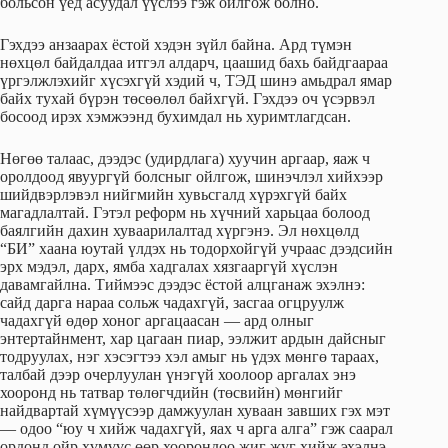
больсон үед асуудал үүслээ гэж ойлгож болно.
Гэхдээ анзаарах ёстой хэдэн зүйл байна. Ард түмэн
нөхцөл байдалдаа итгэл алдарч, цаашид бахь байдгаараа
үргэлжлэхийг хүсэхгүй хэдий ч, ТЭД шинэ амьдрал ямар
байх тухай бүрэн төсөөлөл байхгүй. Гэхдээ оч үсэрвэл
босоод ирэх хэмжээнд бухимдал нь хуримтлагдсан.
Нөгөө талаас, дээдэс (удирдлага) хуучин аргаар, яаж ч
оролдоод явуургүй болсныг ойлгож, шинэчлэл хийхээр
шийдвэрлэвэл нийгмийн хувьсгалд хүрэхгүй байх
магадлалтай. Гэтэл реформ нь хүчний харьцаа болоод
баялгийн дахин хуваарилалтад хүргэнэ. Эл нөхцөлд
“БИ” хаана юутай үлдэх нь тодорхойгүй учраас дээдсийн
эрх мэдэл, дарх, ямба хадгалах хязгааргүй хүслэн
давамгайлна. Тиймээс дээдэс ёстой алцганаж эхэлнэ:
сайд дарга нараа сольж чадахгүй, засгаа огцруулж
чадахгүй өдөр хоног аргацаасан — ард олныг
энтертайнмент, хар цагаан пиар, ээлжит ардын дайсныг
тодруулах, нэг хэсэгтээ хэл амыг нь үдэх мөнгө тараах,
талбай дээр очерлуулан үнэгүй хоолоор аргалах энэ
хооронд нь татвар төлөгчдийн (төсвийн) мөнгийг
найдвартай хүмүүсээр дамжуулан хуваан завших гэх мэт
— одоо “юу ч хийж чадахгүй, яах ч арга алга” гэж саарал
ордонд ойр хүмүүс өөр хоорондоо жиг жуг хийж эхэлнэ.