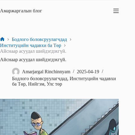
Skip
to
Амаржаргалын блог
content
Бодлого боловсруулагчдад
Home
Институцийн чадавхи ба Төр
Айснаар асуудал шийдэгдэхгүй.
Айснаар асуудал шийдэгдэхгүй.
Amarjargal Rinchinnyam
2025-04-19
Бодлого боловсруулагчдад
,
Институцийн чадавхи
ба Төр
,
Нийгэм
,
Улс төр