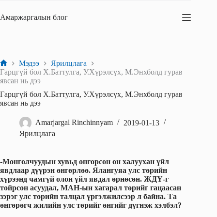
Skip
to
Амаржаргалын блог
content
Мэдээ
Ярилцлага
Home
Гарцгүй бол Х.Баттулга, У.Хүрэлсүх, М.Энхболд гурав
явсан нь дээ
Гарцгүй бол Х.Баттулга, У.Хүрэлсүх, М.Энхболд гурав
явсан нь дээ
Amarjargal Rinchinnyam
2019-01-13
Ярилцлага
-Монголчуудын хувьд өнгөрсөн он халуухан үйл
явдлаар дүүрэн өнгөрлөө. Ялангуяа улс төрийн
хүрээнд чамгүй олон үйл явдал өрнөсөн.
ЖДҮ-г
тойрсон асуудал, МАН-ын хагарал төрийг гацаасан
зэрэг улс төрийн талцал үргэлжилсээр л байна. Та
өнгөрөгч жилийн улс төрийг өнгийг дүгнэж хэлбэл?