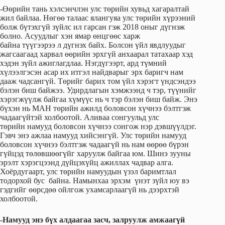
-Өөрийн тань хэлсэнчлэн улс төрийн хувьд хагаралтай
жил байлаа. Нөгөө талаас ялангуяа улс төрийн хүрээний
болж бүтэхгүй зүйлс ил гарсан гэж 2018 оныг дүгнэж
болно. Асуудлыг хэн ямар өнцгөөс харж
байна түүгээрээ л дүгнэх байх. Болсон үйл явдлуудыг
жагсаагаад харвал өөрийн эрхгүй анхаарал татахаар хэд
хэдэн зүйл ажиглагдлаа. Нэгдүгээрт, ард түмний
хүлээлгэсэн асар их итгэл найдварыг эрх баригч нам
дааж чадсангүй. Төрийг барих том үйл хэрэгт үндсэндээ
бэлэн биш байжээ. Удирдлагын хэмжээнд ч тэр, түүнийг
хэрэгжүүлж байгаа хүмүүс нь ч тэр бэлэн биш байж. Энэ
бүхэн нь МАН төрийн ажилд боловсон хүчнээ бэлтгэж
чадаагүйтэй холбоотой. Аливаа сонгуульд улс
төрийн намууд боловсон хүчнээ сонгож нэр дэвшүүлдэг.
Гэвч энэ ажлаа намууд хийсэнгүй. Улс төрийн намууд
боловсон хүчнээ бэлтгэж чадаагүй нь нам өөрөө бүрэн
гүйцэд төлөвшөөгүйг харуулж байгаа юм. Шинэ зууны
эрэлт хэрэгцээнд дүйцэхүйц ажиллах чадвар алга.
Хоёрдугаарт, улс төрийн намуудын үзэл баримтлал
тодорхой бус байна. Намынхаа эрхэм үнэт зүйл юу вэ
гэдгийг өөрсдөө ойлгож ухамсарлаагүй нь дээрхтэй
холбоотой.
-Намууд энэ бүх алдаагаа засч, залруулж амжаагүй