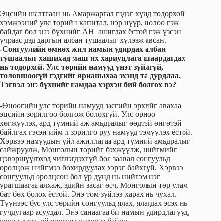
Эцсийн шалтгаан нь Амаржаргал гэдэг хүнд тодорхой
хэмжээний улс төрийн капитал, нэр нүүр, нөлөө гэж
байдаг бол энэ бүхнийг АН ашиглах ёстой гэж үзсэн
учраас дэд даргын албан тушаалыг хүлээж авсан.
-Сонгуулийн өмнөх жил намын удирдах албан
тушаалыг хашихад маш их хариуцлага шаардагдах
нь тодорхой. Улс төрийн намууд үнэт зүйлгүй,
төлөвшөөгүй гэдгийг ярианыхаа эхэнд та дурдлаа.
Тэгвэл энэ бүхнийг намдаа хэрхэн бий болгох вэ?
-Өнөөгийн улс төрийн намууд засгийн эрхийг авахаа
эцсийн зорилгоо болгож болохгүй. Улс орноо
хөгжүүлэх, ард түмний аж амьдралыг өөдтэй өнгөтэй
байлгах гэсэн ийм л зорилго руу намууд тэмүүлэх ёстой.
Хэрвээ намуудын үйл ажиллагаа ард түмний амьдралыг
сайжруулж, Монголын төрийг бэхжүүлж, нийгмийг
цэвэршүүлэхэд чиглэгдэхгүй бол заавал сонгуульд
оролцож нийгмээ бохирдуулах хэрэг байхгүй. Хэрвээ
сонгуульд оролцсон бол үр дүнд нь нийгэм нэг
урагшаагаа алхаж, эдийн засаг өсч, Монголын төр улам
бат бөх болох ёстой. Энэ том зүйлээ харах нь чухал.
Түүнээс бус улс төрийн сонгуульд ялах, ялагдах эсэх нь
гучдугаар асуудал. Энэ санаагаа би намын удирдлагууд,
гишүүддээ ойлгуулахыг зорьж байна.