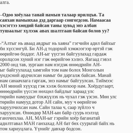
алга.
–
Одоо хоёулаа танай намын талаар ярилцъя. Та
саяхан намынхаа дэд даргаар сонгогдсон. Намаасаа
хэсэгтээ хөндий байсан таны хувьд энэ албан
тушаалыг хүлээж авах шалтгаан байсан болов уу?
-“Алтыг нь аваад авдрыг нь хаяна” гэгчийн адил байхыг
би хүссэнгүй. Би АН-д тодорхой хэмжээгээр өртэй гэж
өөрийгөө боддог. АН-ыг үүсгэн байгуулахад гардаж
оролцсон хүний нэг гэж өөрийгөө хэлнэ. Яагаад гэвэл
2000 онд тав, зургаан нам нэгдэж өнөөдрийн АН-
ыг байгуулахад хамгийн том нам болох Монголын
үндэсний ардчилсан намыг би даргалж байсан. Манай
нам санаачлага гаргаж, энэ намыг байгуулсан. Тиймээс
АН миний хүүхэд гэж хэлж болохоор нам. Хоёрдугаарт,
өнөөдрийн үүссэн нөхцөл байдлыг хараад улс
төрийн намуудыг бэхжүүлэх нь чухал гэж үзсэн. Мөн улс
төрийн намууд дотор АН сайн, муу ч өөрийгөө
харуулчихсан нам. Сайн талаа ч, саар зүйлээ ч
харуулсан. Өнөөдөр МАН-ын байр суурь нэлээд
ганхчихлаа. АН, МАН-ыг гэрийн хоёр баганатай
адилтгавал МАН ганхахад АН бат бөх суурьтай байх нь
том хариуцлага. Үүнийг давхар бодсон.