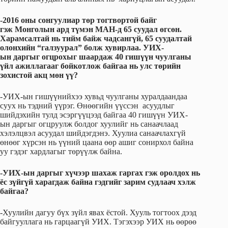
-2016 оны сонгуулиар төр тогтвортой байг
гэж Монголын ард түмэн МАН-д 65 суудал өгсөн.
Харамсалтай нь тийм байж чадсангүй, 65 суудалтай
олонхийн “галзуурал” болж хувирлаа. УИХ-
ын даргыг огцрохыг шаардаж 40 гишүүн чуулганы
үйл ажиллагааг бойкотлож байгаа нь улс төрийн
зохистой акц мөн үү?
-УИХ-ын гишүүнийхээ хувьд чуулганы хуралдаандаа
суух нь тэдний үүрэг. Өнөөгийн үүссэн асуудлыг
шийдэхийн тулд эсэргүүцээд байгаа 40 гишүүн УИХ-
ын даргыг огцруулж болдог хуулийг нь санаачлаад
хэлэлцвэл асуудал шийдэгдэнэ. Хуулиа санаачлахгүй
өнөөг хүрсэн нь үүний цаана өөр ашиг сонирхол байна
уу гэдэг хардлагыг төрүүлж байна.
-УИХ-ын даргыг хүчээр шахаж гаргах гэж оролдох нь
ёс зүйгүй харагдаж байна гэдгийг зарим судлаач хэлж
байгаа?
-Хуулийн дагуу бүх зүйл явах ёстой. Хууль тогтоох дээд
байгууллага нь гарцаагүй УИХ. Тэгэхээр УИХ нь өөрөө