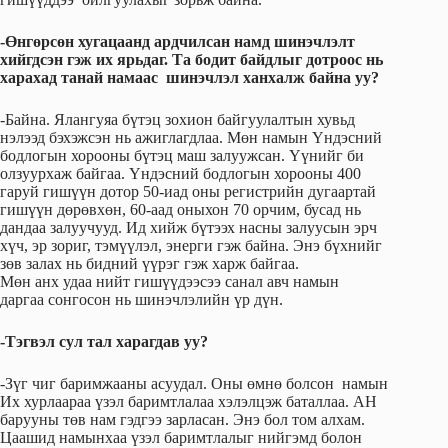
-Өнгөрсөн хугацаанд ардчилсан намд шинэчлэлт
хийгдсэн гэж их ярьдаг. Та бодит байдлыг дотроос нь
харахад танай намаас шинэчлэл ханхалж байна уу?
-Байна. Ялангуяа бүтэц зохион байгуулалтын хувьд
нэлээд бэхэжсэн нь ажиглагдлаа. Мөн намын Үндэсний
бодлогын хорооны бүтэц маш залуужсан. Үүнийг би
олзуурхаж байгаа. Үндэсний бодлогын хорооны 400
гаруй гишүүн дотор 50-иад оны регистрийн дугаартай
гишүүн дөрөвхөн, 60-аад оныхон 70 орчим, бусад нь
дандаа залуучууд. Ид хийж бүтээх насны залуусын эрч
хүч, эр зориг, тэмүүлэл, энерги гэж байна. Энэ бүхнийг
зөв залах нь бидний үүрэг гэж харж байгаа.
Мөн анх удаа нийт гишүүдээсээ санал авч намын
даргаа сонгосон нь шинэчлэлийн үр дүн.
-Тэгвэл сул тал харагдав уу?
-Зүг чиг баримжааны асуудал. Оны өмнө болсон намын
Их хурлаараа үзэл баримтлалаа хэлэлцэж баталлаа. АН
барууны төв нам гэдгээ зарласан. Энэ бол том алхам.
Цаашид намынхаа үзэл баримтлалыг нийгэмд болон