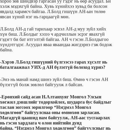
хороо зөв шийдвэр гаргасан уу гэдэг нь өөр асуудал. Би
хэлж мэдэхгүй байна. Хувь хүнийхээ хувьд би болсон
явдалд харамсч байгаа. Л.Болд гишүүн АН-ын төлөө
явсан хүний нэг нь гарцаагүй мөн.
Л.Болд АН-д гай тарихаар эсвэл АН-д муу зүйл хийх
хүн биш. Л.Болдыг хэзээ ч ардчиллын эсрэг явахгүй
гэдэгт би бат итгэлтэй байгаа. АН ч гэсэн Л.Болдыгоо
хүндэтгэдэг. Асуудал яваа яваандаа жигдэрнэ гэж бодож
байна.
-Хэрэв Л.Болд гишүүний бүлгээсээ гарах хүсэлт нь
баталгаажвал УИХ-д АН бүлэггүй болоход хүрнэ?
-Энэ нь манай намд шинэ зүйл биш. Өмнө ч гэсэн АН
бүлэггүй болж зөвлөл байгуулж л байсан.
-Ерөнхий сайд асан Н.Алтанхуяг Монгол Улсын
хөгжил дэвшлийг тодорхойлох, шударга бус байдлыг
таслан зогсоох зорилгоор “Нэгдмэл Монгол
хөдөлгөөн” байгуулснаа оны өмнөхөн зарласан.
Магадгүй цаашид нам байгуулж, АН-аас тусгаарлах
нь гэсэн хардлага ч олон нийтийн дунд
байна. “Нэгдмэл Монгол хөдөлгөөн” байгуулсныг нь