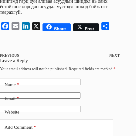
нийгэмд гарц буй аливаа асуудлын шийдэл нь байх
ёстойгоос өөрсдөө асуудал үүсгэдэг нөхөд байж огт
таарахгүй.
F
E
L
X
S
Share
Post
a
m
i
h
c
a
n
a
e
i
k
r
PREVIOUS
NEXT
b
l
e
e
Leave a Reply
o
d
Your email address will not be published.
Required fields are marked
*
o
I
k
n
Name
*
Email
*
Website
Add Comment
*