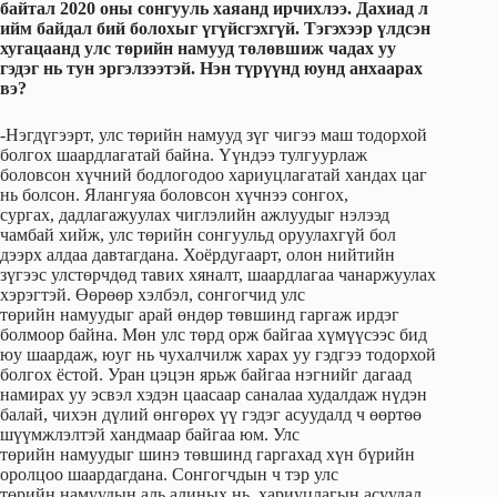
байтал 2020 оны сонгууль хаяанд ирчихлээ. Дахиад л
ийм байдал бий болохыг үгүйсгэхгүй. Тэгэхээр үлдсэн
хугацаанд улс төрийн намууд төлөвшиж чадах уу
гэдэг нь тун эргэлзээтэй. Нэн түрүүнд юунд анхаарах
вэ?
-Нэгдүгээрт, улс төрийн намууд зүг чигээ маш тодорхой
болгох шаардлагатай байна. Үүндээ тулгуурлаж
боловсон хүчний бодлогодоо хариуцлагатай хандах цаг
нь болсон. Ялангуяа боловсон хүчнээ сонгох,
сургах, дадлагажуулах чиглэлийн ажлуудыг нэлээд
чамбай хийж, улс төрийн сонгуульд оруулахгүй бол
дээрх алдаа давтагдана. Хоёрдугаарт, олон нийтийн
зүгээс улстөрчдөд тавих хяналт, шаардлагаа чанаржуулах
хэрэгтэй. Өөрөөр хэлбэл, сонгогчид улс
төрийн намуудыг арай өндөр төвшинд гаргаж ирдэг
болмоор байна. Мөн улс төрд орж байгаа хүмүүсээс бид
юу шаардаж, юуг нь чухалчилж харах уу гэдгээ тодорхой
болгох ёстой. Уран цэцэн ярьж байгаа нэгнийг дагаад
намирах уу эсвэл хэдэн цаасаар саналаа худалдаж нүдэн
балай, чихэн дүлий өнгөрөх үү гэдэг асуудалд ч өөртөө
шүүмжлэлтэй хандмаар байгаа юм. Улс
төрийн намуудыг шинэ төвшинд гаргахад хүн бүрийн
оролцоо шаардагдана. Сонгогчдын ч тэр улс
төрийн намуудын аль алиных нь хариуцлагын асуудал.