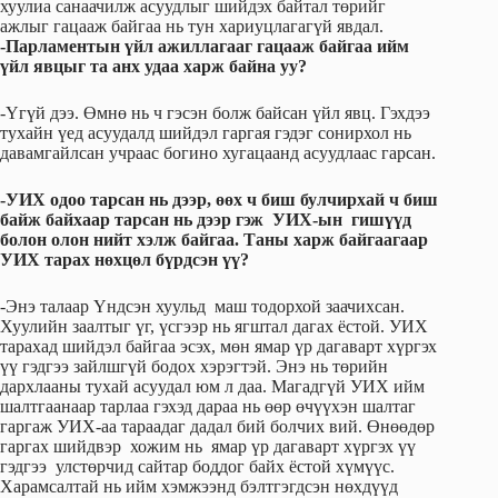
хуулиа санаачилж асуудлыг шийдэх байтал төрийг
ажлыг гацааж байгаа нь тун хариуцлагагүй явдал.
-Парламентын үйл ажиллагааг гацааж байгаа ийм
үйл явцыг та анх удаа харж байна уу?
-Үгүй дээ. Өмнө нь ч гэсэн болж байсан үйл явц. Гэхдээ
тухайн үед асуудалд шийдэл гаргая гэдэг сонирхол нь
давамгайлсан учраас богино хугацаанд асуудлаас гарсан.
-УИХ одоо тарсан нь дээр, өөх ч биш булчирхай ч биш
байж байхаар тарсан нь дээр гэж УИХ-ын гишүүд
болон олон нийт хэлж байгаа. Таны харж байгаагаар
УИХ тарах нөхцөл бүрдсэн үү?
-Энэ талаар Үндсэн хуульд маш тодорхой заачихсан.
Хуулийн заалтыг үг, үсгээр нь ягштал дагах ёстой. УИХ
тарахад шийдэл байгаа эсэх, мөн ямар үр дагаварт хүргэх
үү гэдгээ зайлшгүй бодох хэрэгтэй. Энэ нь төрийн
дархлааны тухай асуудал юм л даа. Магадгүй УИХ ийм
шалтгаанаар тарлаа гэхэд дараа нь өөр өчүүхэн шалтаг
гаргаж УИХ-аа тараадаг дадал бий болчих вий. Өнөөдөр
гаргах шийдвэр хожим нь ямар үр дагаварт хүргэх үү
гэдгээ улстөрчид сайтар боддог байх ёстой хүмүүс.
Харамсалтай нь ийм хэмжээнд бэлтгэгдсэн нөхдүүд