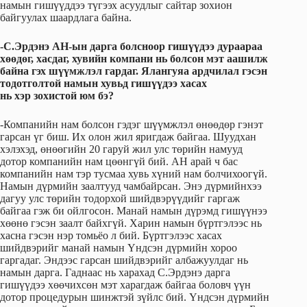
намын гишүүддээ түгээх асуудлыг сайтар зохион
байгуулах шаардлага байна.
-С.Эрдэнэ АН-ын дарга болсноор гишүүдээ дураараа
хөөдөг, хасдаг, хувийн компани нь болсон мэт аашилж
байна гэх шүүмжлэл гардаг. Ялангуяа ардчилал гэсэн
тодотголтой намын хувьд гишүүдээ хасах
нь хэр зохистой юм бэ?
-Компанийн нам болсон гэдэг шүүмжлэл өнөөдөр гэнэт
гарсан үг биш. Их олон жил яригдаж байгаа. Шуудхан
хэлэхэд, өнөөгийн 20 гаруй жил улс төрийн намууд
дотор компанийн нам цөөнгүй бий. АН арай ч бас
компанийн нам тэр тусмаа хувь хүний нам болчихоогүй.
Намын дүрмийн заалтууд чамбайрсан. Энэ дүрмийнхээ
дагуу улс төрийн тодорхой шийдвэрүүдийг гаргаж
байгаа гэж би ойлгосон. Манай намын дүрэмд гишүүнээ
хөөнө гэсэн заалт байхгүй. Харин намын бүртгэлээс нь
хасна гэсэн нэр томьёо л бий. Бүртгэлээс хасах
шийдвэрийг манай намын Үндсэн дүрмийн хороо
гаргадаг. Эндээс гарсан шийдвэрийг албажуулдаг нь
намын дарга. Гаднаас нь харахад С.Эрдэнэ дарга
гишүүдээ хөөчихсөн мэт харагдаж байгаа боловч үүн
дотор процедурын шинжтэй зүйлс бий. Үндсэн дүрмийн