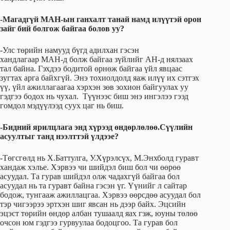
-Магадгүй МАН-ын ганхалт танай намд илүүтэй орон
зайг бий болгож байгаа болов уу?
-Улс төрийн намууд бүгд адилхан гэсэн
хандлагаар МАН-д болж байгаа зүйлийг АН-д нялзаах
тал байна. Гэхдээ бодитой өрнөж байгаа үйл явцаас
зугтах арга байхгүй. Энэ тохиолдолд яаж илүү их сэтгэх
үү, үйл ажиллагаагаа хэрхэн зөв зохион байгуулах уу
гэдгээ бодох нь чухал. Түүнээс биш энэ ингэлээ гээд
гомдол мэдүүлээд суух цаг нь биш.
-Бидний ярилцлага энд хүрээд өндөрлөлөө.Сүүлийн
асуултыг танд нээлттэй үлдээе?
-Төгсгөлд нь Х.Баттулга, У.Хүрэлсүх, М.Энхболд гуравт
хандаж хэлье. Хэрвээ чи шийдэл биш бол чи өөрөө
асуудал. Та гурав шийдэл олж чадахгүй байгаа бол
асуудал нь та гуравт байна гэсэн үг. Үүнийг л сайтар
бодож, тунгааж ажиллацгаа. Хэрвээ өөрсдөө асуудал бол
тэр чигээрээ эртхэн шиг явсан нь дээр байх. Эцсийн
эцэст төрийн өндөр албан тушаалд яах гэж, юуны төлөө
очсон юм гэдгээ гурвуулаа бодоцгоо. Та гурав бол