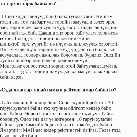
та хэрхэн харж байна вэ?
-Шинэ хөдөлгөөнүүд бий болох тусмаа сайн. Нийгэм
гэсэн энэ том талбарт улс төрийн намуудын эзлэх орон
зай, төрийн бус байгууллагууд, эвсэл, хөдөлгөөнүүдийн
орон зай гэж бий. Цаашид энэ орон зайг улам тэлж өгөх
ёстой. Тэдэнд улс төрийн болон нийгмийн
шинжтэй эрх, үүргийг нь илүү их шилжүүлэх хэрэгтэй.
Ингэж чадвал улс төрийн намууд үндсэн гол бодлогын
асуудалдаа төвлөрч ажиллах боломж нь бүрдэнэ. Эцсийн
дүндээ шинээр бий болсон хөдөлгөөнүүд
Монголыг сөнөөе гэсэн зорилготой байгуулагдаагүй нь
лавтай. Тэд улс төрийн намуудын хараагүйг олж харвал
сайн хэрэг.
-Судалгаагаар танай намын рейтинг ямар байна
вэ?
-Гайхамшигтай өндөр биш. Сөрөг хүчний рейтинг 30
гаруй хувьтай байна гэх хуучны ойлголт хэвээр байх
шиг байна. Өөрөө ч гэсэн энэ өнцгөөс нь асууж байгаа
болов уу. Одоо энэ цаг үе өнгөрсөн. 10 гаруй хувьтай
байна гэдэг хамгийн бодитой илрэл гэж бодож байна.
Ямартай ч МАН-аас өндөр рейтингтэй байгаа. Гэлээ гээд
баярлах зүйл биш.