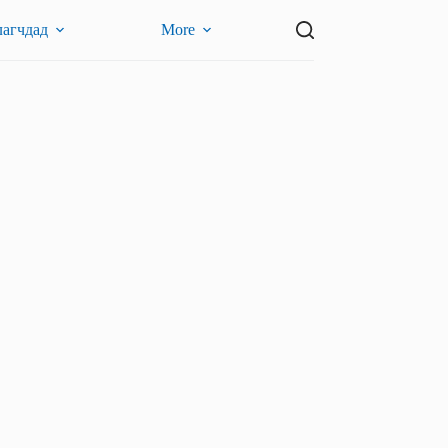
лагчдад
More