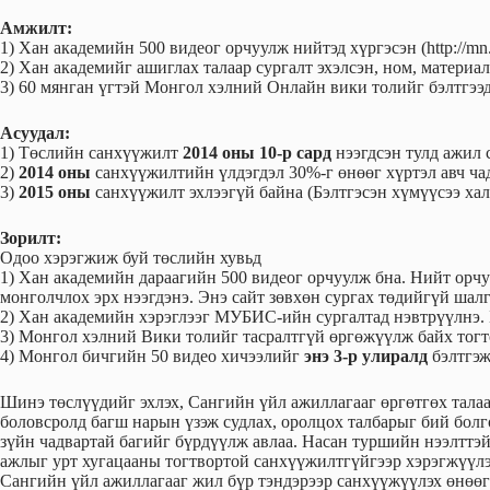
Амжилт:
1) Хан академийн 500 видеог орчуулж нийтэд хүргэсэн (http://mn
2) Хан академийг ашиглах талаар сургалт эхэлсэн, ном, материа
3) 60 мянган үгтэй Монгол хэлний Онлайн вики толийг бэлтгээд 
Асуудал:
1) Төслийн санхүүжилт
2014 оны 10-р сард
нээгдсэн тулд ажил 
2)
2014 оны
санхүүжилтийн үлдэгдэл 30%-г өнөөг хүртэл авч чад
3)
2015 оны
санхүүжилт эхлээгүй байна (Бэлтгэсэн хүмүүсээ хал
Зорилт:
Одоо хэрэгжиж буй төслийн хувьд
1) Хан академийн дараагийн 500 видеог орчуулж бна. Нийт орч
монголчлох эрх нээгдэнэ. Энэ сайт зөвхөн сургах төдийгүй шалг
2) Хан академийн хэрэглээг МУБИС-ийн сургалтад нэвтрүүлнэ. 
3) Монгол хэлний Вики толийг тасралтгүй өргөжүүлж байх тог
4) Монгол бичгийн 50 видео хичээлийг
энэ 3-р улиралд
бэлтгэж
Шинэ төслүүдийг эхлэх, Сангийн үйл ажиллагааг өргөтгөх тал
боловсролд багш нарын үзэж судлах, оролцох талбарыг бий болг
зүйн чадвартай багийг бүрдүүлж авлаа. Насан туршийн нээлттэ
ажлыг урт хугацааны тогтвортой санхүүжилтгүйгээр хэрэгжүүлэх
Сангийн үйл ажиллагааг жил бүр тэндэрээр санхүүжүүлэх өнөөг