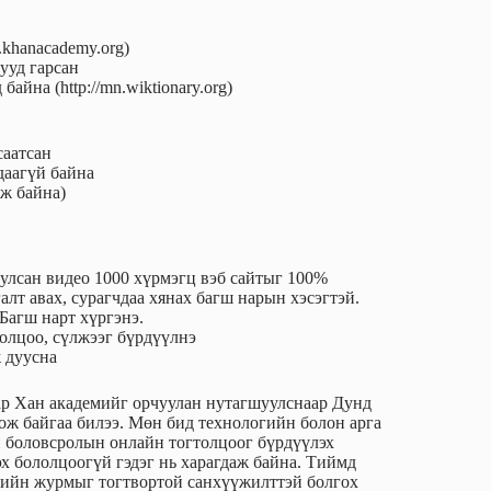
.khanacademy.org)
лууд гарсан
байна (http://mn.wiktionary.org)
саатсан
аагүй байна
ж байна)
уулсан видео 1000 хүрмэгц вэб сайтыг 100%
алт авах, сурагчдаа хянах багш нарын хэсэгтэй.
Багш нарт хүргэнэ.
толцоо, сүлжээг бүрдүүлнэ
 дуусна
аар Хан академийг орчуулан нутагшуулснаар Дунд
ож байгаа билээ. Мөн бид технологийн болон арга
й боловсролын онлайн тогтолцоог бүрдүүлэх
 бололцоогүй гэдэг нь харагдаж байна. Тиймд
ийн журмыг тогтвортой санхүүжилттэй болгох