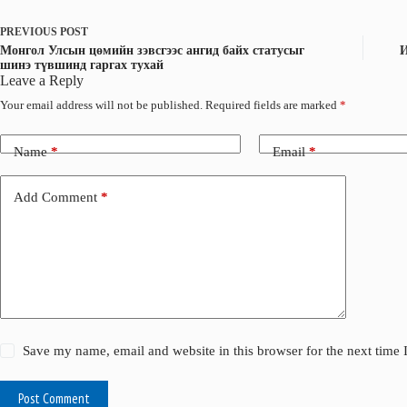
k
n
PREVIOUS
POST
Монгол Улсын цөмийн зэвсгээс ангид байх статусыг
И
шинэ түвшинд гаргах тухай
Leave a Reply
Your email address will not be published.
Required fields are marked
*
Name
*
Email
*
Add Comment
*
Save my name, email and website in this browser for the next time
Post Comment