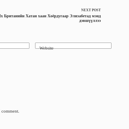
NEXT
POST
х Британийн Хатан хаан Хоёрдугаар Элизабетад мэнд
дэвшүүллээ
Website
 I comment.