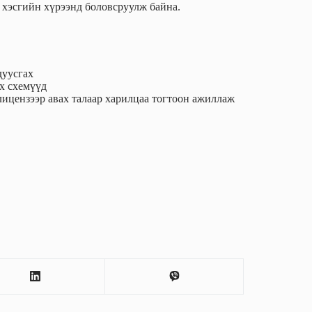
хэсгийн хүрээнд боловсруулж байна.
дуусгах
ах схемүүд
, лицензээр авах талаар харилцаа тогтоон ажиллаж