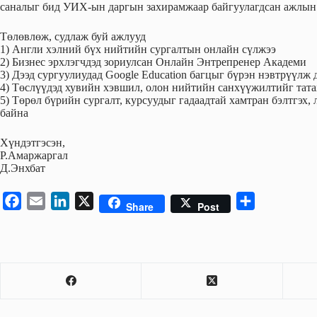
саналыг бид УИХ-ын даргын з​​ахирамжаар байгуулагдсан ажлын 
Төлөвлөж, судлаж буй ажлууд
1) Англи хэлний бүх нийтийн сургалтын онлайн сүлжээ
2) Бизнес эрхлэгчдэд зориулсан Онлайн Энтрепренер Академи
3) Дээд сургуулиудад Google Education багцыг бүрэн нэвтрүүлж 
4) Төслүүдэд хувийн хэвшил, олон нийтийн санхүүжилтийг тат
5) Төрөл бүрийн сургалт, курсуудыг гадаадтай хамтран бэлтгэх
байна
Хүндэтгэсэн,
Р.Амаржаргал
Д.Энхбат
F
E
L
X
S
Share
Post
a
m
i
h
c
a
n
a
e
i
k
r
b
l
e
e
o
d
o
I