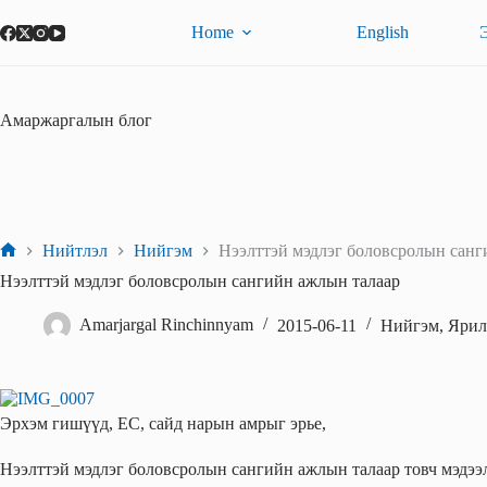
Skip
to
Home
English
content
Амаржаргалын блог
Нийтлэл
Нийгэм
Нээлттэй мэдлэг боловсролын санг
Home
Нээлттэй мэдлэг боловсролын сангийн ажлын талаар
Amarjargal Rinchinnyam
2015-06-11
Нийгэм
,
Ярил
Эрхэм гишүүд, ЕС, сайд нарын амрыг эрье,
Нээлттэй мэдлэг боловсролын сангийн ажлын талаар товч мэдээл