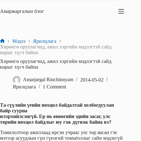
Skip
to
Амаржаргалын блог
content
Мэдээ
Ярилцлага
Home
Хөрөнгө оруулагчид, ажил хэргийн мэдлэгтэй сайд
нарыг хүсч байна
Хөрөнгө оруулагчид, ажил хэргийн мэдлэгтэй сайд
нарыг хүсч байна
Amarjargal Rinchinnyam
2014-05-02
Ярилцлага
1 Comment
Та сүүлийн үеийн нөхцөл байдалтай холбогдуулан
байр сууриа
илэрхийлсэнгүй. Ер нь өнөөгийн эдийн засаг, улс
төрийн нөхцөл байдлыг юу гэж дүгнэж байна вэ?
Томилолтоор ажиллаад ирсэн учраас улс төр яасан гэх
мэтээр асуудлын гүн гүнзгий томъёоллыг сайн мэдэхгүй