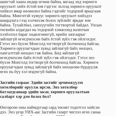
ашигтай хаана өндөр өгөөж байна, яагаад энд хөрөнгө
оруулалт хийх ёстой юм гэдгээс эхлээд хөрөнгө оруулалт
хийвэл ямар нөлөөлөл байна гэдгийг тодорхой ярьцгааж
байна. Мөнгөтэй хүмүүс хөрөнгө оруулалт хийхдээ
шаардлага гээд хэлчихэж болох зүйлийг ярьдаг юм
байна. Тухайлбал, санхүүгийн тогтвортой байдал. Улсын
төсвийн алдагдал нь тодорхой хэмжээнд валютын
хэлбэлзэл бараг хөдөлгөөнгүй, өрийн хязгаарыг
зайлшгүй өгөгдчихсөн байх ёстой зүйл гэж ойлгогдог.
Гэтэл энэ бүхэн Монголд тогтворгүй болчихоод байгаа.
Хөрөнгө оруулагчдын хувьд зайлшгүй байх нөхцөл,
хангалттай нөхцөл гэж байна. Бид зайлшгүй
өгөгдчихсөн байх ёстой зүйл гэж ойлгодог. Гэтэл энэ
бүхэн Монголд тогтворгүй болчихоод байгаа. Хөрөнгө
оруулагчдын хувьд зайлшгүй байх нөхцөлөө бүрдүүлж
өгөх нь бүү хэл мэдэхгүй байна.
Засгийн газраас Эдийн засгийг эрчимжүүлэх
хөтөлбөрийг оруулж ирсэн. Энэ хөтөлбөр
батлагдсанаар эдийн засаг, хөрөнгө оруулалтын
салбарт хэр дэм болох бол?
Өнгөрсөн оны наймдугаар сард төсөвт тодотгол хийсэн
дээ. Энэ үеэр УИХ-аас Засгийн газарт чиглэл өгөх санаа