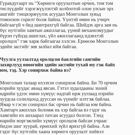
Гуравдугаарт нь “Хөрөнгө оруулалтын орчин, том том
төслүүдийг хэрэгжүүлэхтэй холбоотой олон улсын эрх
ашгийг тэнцвэржүүлэх асуудал Монголын хувьд
томоохон сорилт болж байна. Үүнтэй өмнө нь учирч
байгаагүй ч бид шантрахгүй байгаа. Шийдэх арга зам нь
бүс нутгийн хамтын ажиллагаа, үүний механизмуудыг
бүрэн гүйцэд ашиглах, үйл ажиллагаанд идэвхтэй
оролцох” гэж харж байгаагаа хэлсэн. Ерөөсөө Монголын
эдийн засгийг зөв залбал ийм байгаа.
Чуулга уулзалтад оролцсон баялгийн сангийн
захирлууд өнөөгийн эдийн засгийн тухай юу гэж байх
юм, тэд. Хэр сонирхож байна вэ?
Монголын талаар ихээхэн сонирхож байна. Би 70 орчим
нэрийн хуудас аваад явсан. Гэтэл худалдааны эхний
өдрийн үдээс өмнө хүмүүс надтай ирж уулзаад нэрийн
хуудсаа солилцоод дууссан нь үүнийг илтгэж байлаа.
Ямар ч гэсэн сонирхол бас орчин нь байгаа юм байна.
Хамтарч ажиллах боломж нь хэр байгаа вэ гэдэг нь
хамгийн их анхаарал татсан асуудал болсон. Тэнд
нарийн мэргэжлийн хүмүүс оролцож байсан учраас
бидэн шиг хуурай, ерөнхий зүйл ярихгүй байна. Ази
гэдэг бүс нутгийн хаана хөрөнгө оруулалт хийвэл