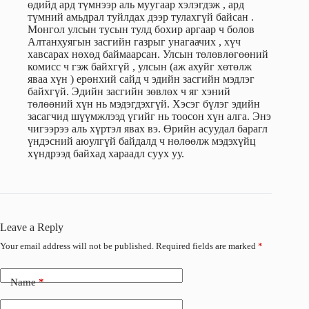
өдийд ард түмнээр аль муугаар хэлэгдэж , ард
түмний амьдрал туйлдах дээр тулахгүй байсан .
Монгол улсын тусын тулд бохир аргаар ч болов
Алтанхуягын засгийн газрыг унагаачих , хүч
хавсарах нөхөд баймаарсан. Улсын төлөвлөгөөний
комисс ч гэж байхгүй , улсын (аж ахуйг хөтөлж
яваа хүн ) ерөнхий сайд ч эдийн засгийн мэдлэг
байхгүй. Эдийн засгийн зөвлөх ч яг хэний
төлөөний хүн нь мэдэгдэхгүй. Хэсэг бүлэг эдийн
засагчид шүүмжлээд үгийг нь тоосон хүн алга. Энэ
чигээрээ аль хүртэл явах вэ. Өрийн асуудал барагл
үндэсний аюулгүй байдалд ч нөлөөлж мэдэхүйц
хүндрээд байхад хараадл суух уу.
Leave a Reply
Your email address will not be published.
Required fields are marked
*
Name
*