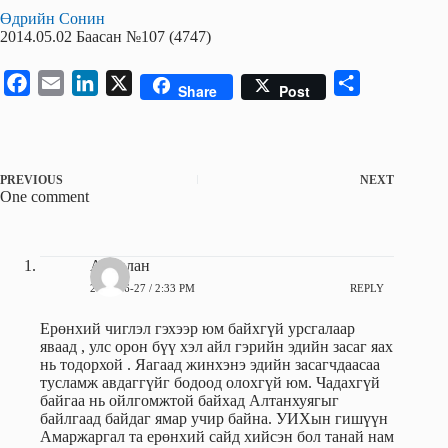
Өдрийн Сонин
2014.05.02 Баасан №107 (4747)
F
E
L
X
S
Share
Post
a
m
i
h
c
a
n
a
e
i
k
r
PREVIOUS
NEXT
b
l
e
e
One comment
o
d
o
I
k
n
Амгалан
2014-06-27 / 2:33 PM
REPLY
Ерөнхий чиглэл гэхээр юм байхгүй урсгалаар
яваад , улс орон бүү хэл айл гэрийн эдийн засаг яах
нь тодорхой . Яагаад жинхэнэ эдийн засагчдаасаа
тусламж авдаггүйг бодоод олохгүй юм. Чадахгүй
байгаа нь ойлгомжтой байхад Алтанхуягыг
байлгаад байдаг ямар учир байна. УИХын гишүүн
Амаржаргал та ерөнхий сайд хийсэн бол танай нам