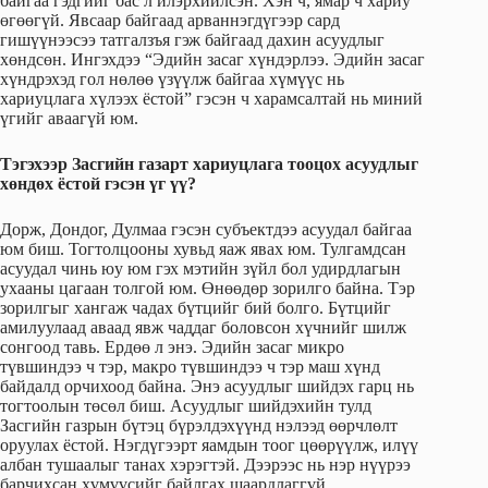
байгаа гэдгийг бас л илэрхийлсэн. Хэн ч, ямар ч хариу
өгөөгүй. Явсаар байгаад арваннэгдүгээр сард
гишүүнээсээ татгалзъя гэж байгаад дахин асуудлыг
хөндсөн. Ингэхдээ “Эдийн засаг хүндэрлээ. Эдийн засаг
хүндрэхэд гол нөлөө үзүүлж байгаа хүмүүс нь
хариуцлага хүлээх ёстой” гэсэн ч харамсалтай нь миний
үгийг аваагүй юм.
Тэгэхээр Засгийн газарт хариуцлага тооцох асуудлыг
хөндөх ёстой гэсэн үг үү?
Дорж, Дондог, Дулмаа гэсэн субъектдээ асуудал байгаа
юм биш. Тогтолцооны хувьд яаж явах юм. Тулгамдсан
асуудал чинь юу юм гэх мэтийн зүйл бол удирдлагын
ухааны цагаан толгой юм. Өнөөдөр зорилго байна. Тэр
зорилгыг хангаж чадах бүтцийг бий болго. Бүтцийг
амилуулаад аваад явж чаддаг боловсон хүчнийг шилж
сонгоод тавь. Ердөө л энэ. Эдийн засаг микро
түвшиндээ ч тэр, макро түвшиндээ ч тэр маш хүнд
байдалд орчихоод байна. Энэ асуудлыг шийдэх гарц нь
тогтоолын төсөл биш. Асуудлыг шийдэхийн тулд
Засгийн газрын бүтэц бүрэлдэхүүнд нэлээд өөрчлөлт
оруулах ёстой. Нэгдүгээрт яамдын тоог цөөрүүлж, илүү
албан тушаалыг танах хэрэгтэй. Дээрээс нь нэр нүүрээ
барчихсан хүмүүсийг байлгах шаардлаггүй.