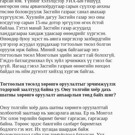
гарсан юм. Үүнийг хэлэлцсээр УИХ-ын гишүүд
өнгөрсөн оны арванхоёрдугаар сарын сүүлээр анхны
төслөө боловсруулж Засгийн газраас санал авахаар
хүргүүлсэн. Хуулийн дагуу Засгийн газар энэ оны
нэгдүгээр сарын 15-ны дотор эргүүлэн өгөх ёстой
байлаа. Гэтэл манай Засгийн газар асуудалд
ханддагаараа хандаж удаасаар өнөөдрийг хүргэсэн.
Өнөөдөр буюу эцэст нь аянга ниргэхээр залбирдгийн
үлгэрээр асуудал хурцдахаар тогтоолын төсөл болгон
оруулж ирж байна. Миний харж байгаагаар энэ
тогтоолын төсөл Монголын эдийн засагт гай болохгүй.
Гэхдээ батлагдчихвал бүх зүйл эрчимжих үү гэвэл бас
үгүй. Яагаад гэвэл Засгийн газрын өнөөгийн нөхцөл
байдал нь ийм дүгнэлт хийхэд хүргэж байгаа.
Тогтоолын төсөлд хөрөнгө оруулалтыг эрчимжүүлэх
тодорхой заалтууд байна уу. Оюу толгойн хоёр дахь
шатны хөрөнгө оруулалт анхаарлын төвд байх шиг?
Оюу толгойн хоёр дахь шатны хөрөнгө оруулалттай
холбоотой заалтаар нь завсарлага авлаа. Ер нь Монгол
Улс олон төрлийн баримт бичиг гаргасан, гаргасаар
байна. Төрөөс эрдэс баялгийн салбарт баримтлах
бодлого гэх мэт. Их хугацаа шаардаж байж
боловсруулаад сайн гэж томъёолоод баталсан. Уул