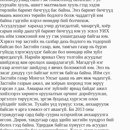
уурхайн хууль, ашигт малтмалын хууль гээд элдэв
төрлийн баримт бичгүүд бас байна. Энэ баримт бичгүүд
маань жинхэнэ төрийн бодлого болж чаддаггүй юм
байна гэдгийн илрэл өнөөдөр бий болчихож.
Асуудлуудыг харахад учир дутагдалтай, чанаргүй, хоёр
сарын нойр даахгүй баримт бичгүүд юм уу эсвэл УИХ
нь ийм хэмжээний юм уу гэж уншигдахаар байгаа юм.
Хэрвээ төр засгийх нь салбар дахь бодлого нь тодорхой
байсан бол Засгийн газар, яам, тамгын газар нь бүрэн
гүйцэд хэрэгжүүлдэг байсан бол өнөөдөр ийм зүйл
яригдахгүй. Нарийн яривал Оюу толгойн асуудлыг
шийдэхэд яам оролцох шаардлагагүй. Магадгүй нэг
газар агентлаг шийдээд л явчих боломжтой юм. Энэ нь
засаг дэндүү сул байгааг илтгэж байгаа байна. Ийм сул
Засгийн газар Монгол Улсыг цааш нь авч явж чадахгүй.
Засгийн газрын ажил, ам хоёрын хооронд том зөрүү
гарсан л даа. Амаараа нэг зүйлийг яриад байдаг ажил
хийхээрээ хөрөнгө оруулалтын орчинг доройтуулсан,
эргэлзээ төрүүлсэн, эргэж буцахад хүргэсэн олон
үйлдийг хийсэн. Тухайн үед хүмүүс хэлж, анхааруулж
байсан ч арга хэмжээ огт аваагүй. Би 2013 оны
гуравдугаар сард байр сууриа илэрхийлж анхааруулга
өгсөн. Дөрөв, тавдугаар сард эдийн засгийн хүндрэл бий
болох гээд байна. Удирдаж байгаа хүмүүст нь асуудал