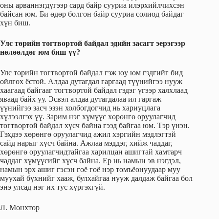
оны арваннэгдүгээр сард байр сууриа илэрхийлчихсэн
байсан юм. Би өдөр болгон байр сууриа солиод байдаг
хүн биш.
Улс төрийн тогтвортой байдал эдийн засагт эерэгээр
нөлөөлдөг юм биш үү?
Улс төрийн тогтвортой байдал гэж юу юм гэдгийг бид
ойлгох ёстой. Алдаа дутагдал гаргаад түүнийгээ нууж
хаагаад байгааг тогтвортой байдал гэдэг үгээр халхлаад
яваад байх уу. Эсвэл алдаа дутагдалаа ил гаргаж
үүнийгээ засч эзэн холбогдогчид нь хариуцлага
хүлээлгэх үү. Зарим нэг хүмүүс хөрөнгө оруулагчид
тогтвортой байдал хүсч байна гээд байгаа юм. Тэр үнэн.
Гэхдээ хөрөнгө оруулагчид ажил хэргийн мэдлэгтэй
сайд нарыг хүсч байна. Ажлаа мэддэг, хийж чаддаг,
хөрөнгө оруулагчидтайгаа харилцан ашигтай хамтарч
чаддаг хүмүүсийг хүсч байна. Ер нь намын эв нэгдэл,
намын эрх ашиг гэсэн гоё гоё нэр томъёонуудаар муу
муухай бүхнийг хааж, булхайгаа нууж далдаж байгаа бол
энэ улсад нэг их тус хүргэхгүй.
Л. Мөнхтөр