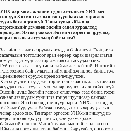
УИХ-аар хагас жилийн турш хэлэлцсэн УИХ-ын
гишүүн Засгийн газрын гишүүн байхыг хориглох
хууль батлагдсангүй. Таны хувьд 2014 онд
хэрэгжихийг дэмжиж эцсийн санал хураалтад
оролцсон. Яагаад заавал Засгийн газрыг огцруулах,
өөрчлөх санаа агуулаад байгаа юм?
Засгийн газрыг огцруулах асуудал байсангүй. Гүйцэтгэх
засаглалын тогтолцоог арай өөрөөр харах шаардлагатай
юм уу гэдэг үүднээс гаргаж тавьсан асуудал байх.
Гүйцэтгэх засаглал үр ашигтай ажиллах ёстой. Ингэхийн
тулд зохион байгуулалтын ийм шийдэл нь зөв байна гэж
Ерөнхийлөгч оруулж ирээд хэлэлцүүлсэн.
Хэлэлцүүлгийн үед улс төрийн өнгө аяс нь давамгайлаад
асуудлынхаа агуулга, мөн чанар руу нэг их өнгийсөнгүй.
Эцсийн дүнд Засгийн газрыг огцруулах гээд байна гэсэн
санааг дэвшүүлж үүнийгээ тойрч шуугисаар байгаад
өнгөрлөө. Энэ бол бидний нүүр царай. УИХ-ын байдал,
УИХ-ыг бүрдүүлж байгаа намуудынх нь хариуцлагын
чанар ердөө энэ. Тангараг өргөсөн УИХ-ын гишүүд нь
өөрсдийнхөө эрх үүргийг хэрхэн ухамсарлаж
байгаагийн илрэл. Миний хувьд нааштай санал өгсөн.
Ийм санал өгөх шалтгаан байсан. Тодруулбал, өнгөрсөн