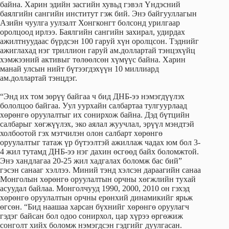
байна. Харин эдийн засгийн хувьд гэвэл Үндэсний
баялгийн сангийн институт гэж бий. Энэ байгууллагын
Азийн чуулга уулзалт Хонгконгт болсонд урилгаар
оролцоод ирлээ. Баялгийн сангийн захирал, удирдах
ажилтнуудаас бүрдсэн 100 гаруй хүн оролцсон. Тэднийг
ажиглахад нэг триллион гаруй ам.доллартай тэнцэхүйц
хэмжээний активыг төлөөлсөн хүмүүс байна. Харин
манай улсын нийт бүтээгдэхүүн 10 миллиард
ам.доллартай тэнцдэг.
“Энд их том зөрүү байгаа ч бид ДНБ-ээ нэмэгдүүлэх
бололцоо байгаа. Уул уурхайн салбартаа тулгуурлаад
хөрөнгө оруулалтыг их сонирхож байна. Дэд бүтцийн
салбарыг хөгжүүлэх, эко аялал жуучлал, эрүүл мэндтэй
холбоотой гэх мэтчилэн олон салбарт хөрөнгө
оруулалтыг татаж үр бүтээлтэй ажиллаж чадах юм бол 3-
4 жил тутамд ДНБ-ээ нэг дахин өсгөөд байх боломжтой.
Энэ хандлагаа 20-25 жил хадгалах боломж бас бий”
гэсэн санааг хэллээ. Миний тэнд хэлсэн дараагийн санаа
Монголын хөрөнгө оруулалтын орчны хөгжлийн тухай
асуудал байлаа. Монголчууд 1990, 2000, 2010 он гэхэд
хөрөнгө оруулалтын орчны ерөнхий динамикийг ярьж
өгсөн. “Бид наашаа харсан бүхнийг хөрөнгө оруулагч
гэдэг байсан бол одоо сонирхол, цар хүрээ өргөжиж
сонголт хийх боломж нэмэгдсэн гэдгийг дуулгасан.