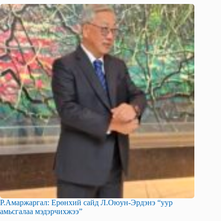
Р.Амаржаргал: Ерөнхий сайд Л.Оюун-Эрдэнэ “уур
амьсгалаа мэдэрчихжээ”