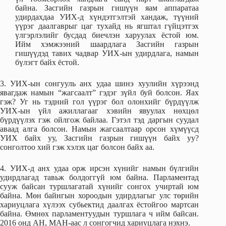
байна. Засгийн газрын гишүүн яам аппаратаа
удирдахдаа УИХ-д хүндэтгэлтэй хандаж, түүний
үүрэг даалгаврыг цаг тухайд нь ягштал гүйцэтгэх
үлгэрлэлийг бусдад биечлэн харуулах ёстой юм.
Ийм хэмжээний шаардлага Засгийн газрын
гишүүдэд тавих чадвар УИХ-ын удирдлага, намын
бүлэгт байх ёстой.
3. УИХ-ын сонгууль анх удаа шинэ хуулийн хүрээнд
явагдаж намын “жагсаалт” гэдэг зүйл буй болсон. Яах
гэж? Уг нь тэдний гол үүрэг бол олонхийг бүрдүүлж
УИХ-ын үйл ажиллагааг хэвийн явуулах нөхцөл
бүрдүүлэх гэж ойлгож байлаа. Гэтэл тэд даргын суудал
аваад алга болсон. Намын жагсаалтаар орсон хүмүүсд
УИХ байх уу, Засгийн газрын гишүүн байх уу?
сонголтоо хий гэж хэлэх цаг болсон байх аа.
4. УИХ-д анх удаа орж ирсэн хүнийг намын бүлгийн
удирдлагад тавьж болдоггүй юм байна. Парламентад
сууж байсан туршлагатай хүнийг сонгох учиртай юм
байна. Мөн байнгын хороодын удирдлагыг улс төрийн
хариуцлага хүлээх субьектид даалгах ёстойгоо мартсан
байна. Өмнөх парламентуудын туршлага ч ийм байсан.
2016 онд АН, МАН-аас л сонгогчид хариуцлага нэхнэ.