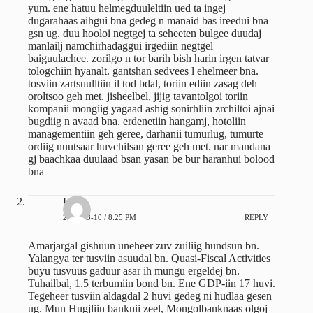
yum. ene hatuu helmegduuleltiin ued ta ingej
dugarahaas aihgui bna gedeg n manaid bas ireedui bna
gsn ug. duu hooloi negtgej ta seheeten bulgee duudaj
manlailj namchirhadaggui irgediin negtgel
baiguulachee. zorilgo n tor barih bish harin irgen tatvar
tologchiin hyanalt. gantshan sedvees l ehelmeer bna.
tosviin zartsuulltiin il tod bdal, toriin ediin zasag deh
oroltsoo geh met. jisheelbel, jijig tavantolgoi toriin
kompanii mongiig yagaad ashig sonirhliin zrchiltoi ajnai
bugdiig n avaad bna. erdenetiin hangamj, hotoliin
managementiin geh geree, darhanii tumurlug, tumurte
ordiig nuutsaar huvchilsan geree geh met. nar mandana
gj baachkaa duulaad bsan yasan be bur haranhui bolood
bna
Dorj
2013-03-10 / 8:25 PM
REPLY
Amarjargal gishuun uneheer zuv zuiliig hundsun bn.
Yalangya ter tusviin asuudal bn. Quasi-Fiscal Activities
buyu tusvuus gaduur asar ih mungu ergeldej bn.
Tuhailbal, 1.5 terbumiin bond bn. Ene GDP-iin 17 huvi.
Tegeheer tusviin aldagdal 2 huvi gedeg ni hudlaa gesen
ug. Mun Hugjliin banknii zeel, Mongolbanknaas olgoj