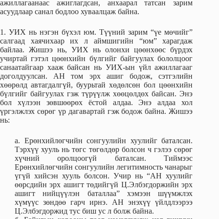
ажиллагаанаас ажиглагдсан, анхаарал татсан зарим
асуудлаар санал бодлоо хуваалцаж байна.
1. УИХ нь нэгэн бүхэл юм. Түүний зарим “үе мөчийг”
салгаад хаячихаар их л аймшигийн “юм” харагдаж
байлаа. Жишээ нь, УИХ нь олонхи цөөнхөөс бүрдэх
учиртай гэтэл цөөнхийн бүлгийг байгуулах бололцоог
санаатайгаар хааж байсан нь УИХ-ын үйл ажиллагааг
доголдуулсан. АН том эрх ашиг бодож, сэтгэлийн
хөөрөлд автагдалгүй, буурьтай хөдөлсөн бол цөөнхийн
бүлгийг байгуулах гэж түрүүлж хөөцөлдөх байсан. Энэ
бол хүлээн зөвшөөрөх ёстой алдаа. Энэ алдаа хол
үргэлжлэх сөрөг үр дагавартай гэж бодож байна. Жишээ
нь:
а. Ерөнхийлөгчийн сонгуулийн хуулийг баталсан.
Тэрхүү хууль нь төгс төгөлдөр болсон ч гэлээ сөрөг
хүчний оролцоогүй баталсан. Тиймээс
Ерөнхийлөгчийн сонгуулийн легитимность чанарыг
үгүй хийсэн хууль болсон. Учир нь “АН хуулийг
өөрсдийн эрх ашигт төдийгүй Ц.Элбэгдоржийн эрх
ашигт нийцүүлэн баталлаа” хэмээн шүүмжлэх
хүмүүс зөндөө гарч ирнэ. АН энэхүү үйлдлээрээ
Ц.Элбэгдоржид тус биш ус л болж байна.