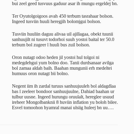
bui zeel geed tusvuus gaduur asar ih mungu ergeldej bn.
Ter Oyutolgoigoos avah 450 terbum tasrahaar bolson.
Ingeed tusviin huuli heregjih bolomjgui bolson.
Tusviin huuliin daguu alivaa uil ajillagaa, obekt tuunii
sanhuujilt ni tusuvt todorhoi suuh yostoi baital ter 50.0
terbum bol zugeer l huuli bus zuil bolson.
Oron nutagt odoo heden jil yostoi hul tolgoi ni
medegdehgui yum bolno doo. Tanii durdsanaar avilga
bol zamaa aldah baih. Baahan mungunii erh medeltei
humuus oron nutagt bii bolno.
Negent iim ih zardal turuus sanhuujuuleh bol aldagdlaa
bas l zeeleer bondoor sanhuujuulne, Dahiad baahan ur
tulbur uusne. Ingeed hurungu oruulalt, hereglee usuud
ireheer Mongolbanknii 8 huviin inflation yu boloh bilee.
Esvel tomoohon hyamral manai ulsiig huleej bn uu….