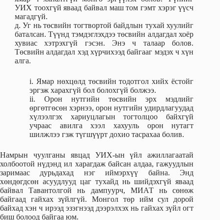
УИХ тоохгүй яваад байвал маш том гэмт хэрэг үүсч
магадгүй.
д. Уг нь төсвийн тогтвортой байдлын тухай хуулийг
баталсан. Түүнд тэмдэглэхдээ төсвийн алдагдал хоёр
хувиас хэтрэхгүй гэсэн. Энэ ч талаар болов.
Төсвийн алдагдал хэд хүрчихээд байгааг мэдэх ч хүн
алга.
i. Ямар нөхцөлд төсвийн тодотгол хийх ёстойг
эргэж харахгүй бол болохгүй болжээ.
ii. Орон нутгийн төсвийн эрх мэдлийг
өргөтгөсөн хэрнээ, орон нутгийн удирдлагуудад
хүлээлгэх хариуцлагын тогтолцоо байхгүй
учраас авилга хээл хахууль орон нутагт
шилжлээ гэж түгшүүрт дохио тасрахаа болив.
Намрын чуулганы явцад УИХ-ын үйл ажиллагаатай
холбоотой нүдэнд ил харагдаж байсан алдаа, гажуудлын
заримаас дурьдахад нэг иймэрхүү байна. Энд
хөндөгдсөн асуудлууд цаг тухайд нь шийдэхгүй яваад
байвал Тавантолгой нь дампуурч, МИАТ нь сөнөж
байгаад гайхах зүйлгүй. Монгол төр ийм сул дорой
байхад хэн ч ирээд эзэгнээд дээрэлхэх нь гайхах зүйл огт
биш болоод байгаа юм.