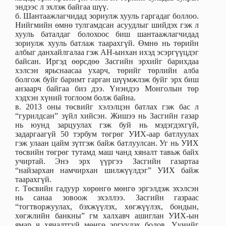
эндээс л эхлэж байгаа шүү.
б. Шантаажлагчидад зориулж хууль гаргадаг боллоо.
Нийгмийн өмнө тулгамдсан асуудлыг шийдэх гэж л
хууль баталдаг болохоос биш шантаажлагчидад
зориулж хууль батлаж таарахгүй. Өмнө нь төрийн
албыг данхайлгалаа гэж АН-ынхан ихэд эсэргүүцдэг
байсан. Иргэд өөрсдөө Засгийн эрхийг барихдаа
хэлсэн ярьснаасаа ухарч, төрийг төрлийн алба
болгож буйг баримт гарган шүүмжлэж буйг эрх биш
анзаарч байгаа биз дээ. Үнэндээ Монголын төр
хэдхэн хүний тоглоом болж байна.
в. 2013 оны төсвийг хэлэлцэн батлах гэж бас л
“гурилдсан” зүйл хийсэн. Жишээ нь Засгийн газар
нь юунд зарцуулах гэж буй нь мэдэгдэхгүй,
задаргаагүй 50 тэрбум төгрөг УИХ-аар батлуулах
гэж улаан цайм зүтгэж байж батлуулсан. Уг нь УИХ
төсвийн төгрөг тутамд маш чанд хяналт тавьж байх
учиртай. Энэ эрх үүргээ Засгийн газартаа
“найзархан намчирхан шилжүүлдэг” УИХ байж
таарахгүй.
г. Төсвийн гадуур хөрөнгө мөнгө эргэлдэж эхэлсэн
нь санаа зовоож эхэллээ. Засгийн газраас
“тогтворжуулах, бэхжүүлэх, хөгжүүлэх, бондын,
хөгжлийн банкны” гм халхавч ашиглан УИХ-ын
ямар ч хяналтгүй мөнгө эргүүлэх болов. Үүнийг