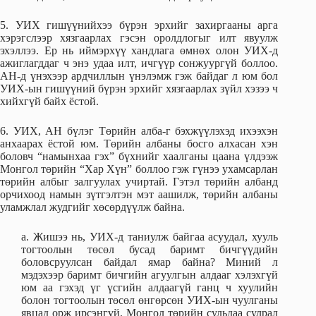
5. УИХ гишүүнийхээ бүрэн эрхийг захиргааны арга
хэрэгслээр хязгаарлах гэсэн оролдлогыг илт явуулж
эхэллээ. Ер нь иймэрхүү хандлага өмнөх олон УИХ-д
ажиглагддаг ч энэ удаа илт, ичгүүр сонжуургүй боллоо.
АН-д үнэхээр ардчиллын үнэлэмж гэж байдаг л юм бол
УИХ-ын гишүүний бүрэн эрхийг хязгаарлах зүйл хэзээ ч
хийхгүй байх ёстой.
6. УИХ, АН бүлэг Төрийн алба-г бэхжүүлэхэд ихээхэн
анхаарах ёстой юм. Төрийн албаны босго алхасан хэн
боловч “намынхаа гэх” бүхнийг хаалганы цаана үлдээж
Монгол төрийн “Хар Хүн” боллоо гэж гүнээ ухамсарлан
төрийн албыг залгуулах учиртай. Гэтэл төрийн албанд
орчихоод намын зүтгэлтэн мэт аашилж, төрийн албаны
уламжлал жудгийг хөсөрдүүлж байна.
а. Жишээ нь, УИХ-д таниулж байгаа асуудал, хууль
тогтоолын төсөл бусад баримт бичгүүдийн
боловсруулсан байдал ямар байна? Миний л
мэдэхээр баримт бичгийн агуулгын алдааг хэлэхгүй
юм аа гэхэд үг үсгийн алдаагүй ганц ч хуулийн
болон тогтоолын төсөл өнгөрсөн УИХ-ын чуулганы
явцад орж ирсэнгүй. Монгол төрийн сульдаа сулрал