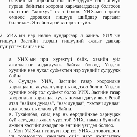
б. Байнгын хорооны тоог нэмэгдүүлж нэг гишүүн
гурван байнгын хооронд харьяалагдахаар болгосон
нь ёстой “жонхуу” гэгч болов. УИХ-ын нэрийн
өмнөөс дөрөвхөн гишүүн шийдвэр гаргадаг
болчихож. Энэ бол арай хэтэрсэн зүйл.
2. УИХ-ын нэр нөлөө дундарсаар л байна. УИХ-ын
гишүүн Засгийн газрын гишүүний ажлыг давхар
гүйцэтгэж байгаа нь:
а. УИХ-ын ирц хүрэхгүй байх, хэвийн үйл
ажиллагааг алдагдуулж байгаа бөгөөд Үндсэн
хуулийн нэн чухал субьектын нэр хүндийг сулруулж
байна.
б. Сүүлдээ УИХ, Засгийн газар хоорондын
харилцааны асуудал учир нь олдохоо болив. Үндсэн
хуулийн хоёр гол субьект болох УИХ, Засгийн газар
хоорондын харилцаа хууль номын дагуу явах ёстой
атал “найзан дундаа”, “нам дундаа”, “хэтэвч дундаа”
орж эх зах нь олдохгүй байна.
в. Тухайлбал, сайд нар нь өөрсдийнхөө хариуцаж
буй асуудлыг хянах үүрэгтэй УИХ, намын бүлгийн
ажлын хэсгийг ахалдаг нь энгийн үзэгдэл боллоо.
г. Мөн УИХ-ын гишүүн хэрнээ УИХ-аа төвөгшөөн,
үл тоомсорлох хандлага сайд нарт ажиглагдаж