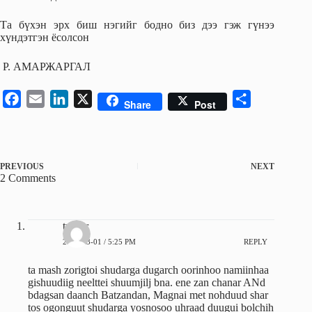
Та бүхэн эрх биш нэгийг бодно биз дээ гэж гүнээ
хүндэтгэн ёсолсон
Р. АМАРЖАРГАЛ
F
E
L
X
S
Share
Post
a
m
i
h
c
a
n
a
e
i
k
r
PREVIOUS
NEXT
b
l
e
e
2 Comments
o
d
o
I
k
n
tumur
2013-03-01 / 5:25 PM
REPLY
ta mash zorigtoi shudarga dugarch oorinhoo namiinhaa
gishuudiig neelttei shuumjilj bna. ene zan chanar ANd
bdagsan daanch Batzandan, Magnai met nohduud shar
tos ogonguut shudarga yosnosoo uhraad duugui bolchih