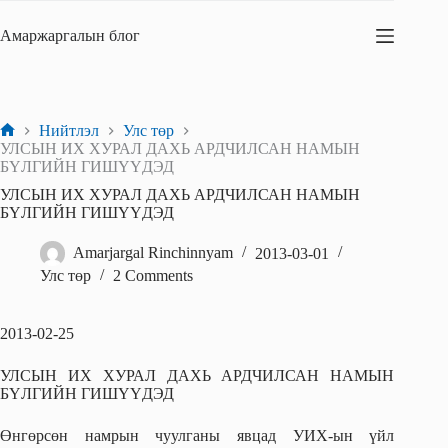
Skip
to
Амаржаргалын блог
content
Нийтлэл
Улс төр
Home
УЛСЫН ИХ ХУРАЛ ДАХЬ АРДЧИЛСАН НАМЫН
БҮЛГИЙН ГИШҮҮДЭД
УЛСЫН ИХ ХУРАЛ ДАХЬ АРДЧИЛСАН НАМЫН
БҮЛГИЙН ГИШҮҮДЭД
Amarjargal Rinchinnyam
2013-03-01
Улс төр
2 Comments
2013-02-25
УЛСЫН ИХ ХУРАЛ ДАХЬ АРДЧИЛСАН НАМЫН
БҮЛГИЙН ГИШҮҮДЭД
Өнгөрсөн намрын чуулганы явцад УИХ-ын үйл