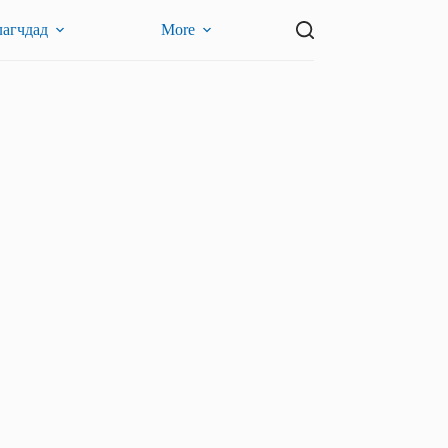
лагчдад
More