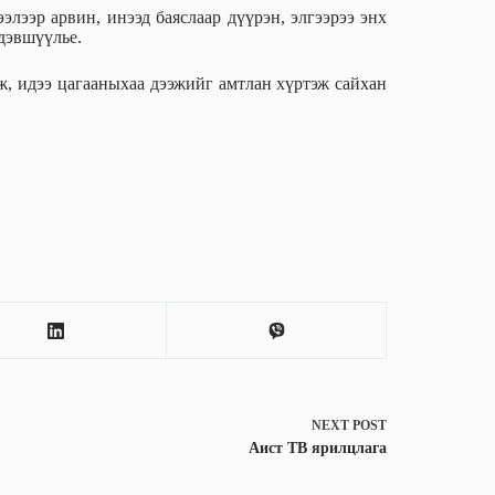
лээр арвин, инээд баяслаар дүүрэн, элгээрээ энх
дэвшүүлье.
ж, идээ цагааныхаа дээжийг амтлан хүртэж сайхан
NEXT
POST
Аист ТВ ярилцлага