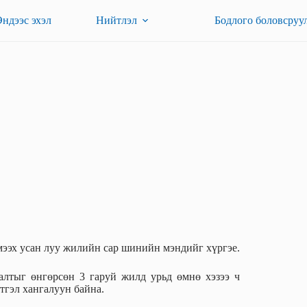
Эндээс эхэл
Нийтлэл
Бодлого боловсруу
мээх усан луу жилийн сар шинийн мэндийг хүргэе.
лтыг өнгөрсөн 3 гаруй жилд урьд өмнө хэзээ ч
тгэл хангалуун байна.