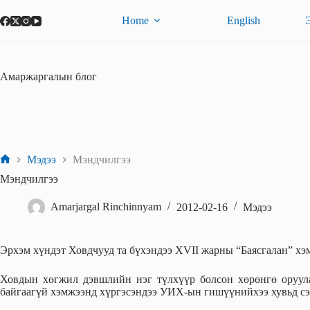
Skip
to
Home
English
content
Амаржаргалын блог
Мэдээ
Мэндчилгээ
Home
Мэндчилгээ
Amarjargal Rinchinnyam
2012-02-16
Мэдээ
Эрхэм хүндэт Ховдчууд та бүхэндээ XVII жарны “Баясгалан” хэ
Ховдын хөгжил дэвшлийн нэг түлхүүр болсон хөрөнгө оруула
байгаагүй хэмжээнд хүргэсэндээ УИХ-ын гишүүнийхээ хувьд сэ