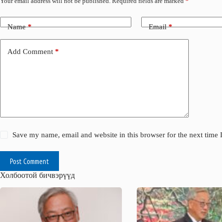
Your email address will not be published.
Required fields are marked
*
Name
*
Email
*
Add Comment
*
Save my name, email and website in this browser for the next time
Post Comment
Холбоотой бичвэрүүд