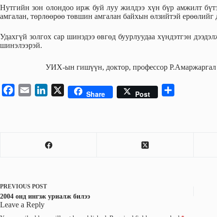
Нутгийн зон олондоо ирж буй луу жилдээ хүн бүр амжилт бүтээ
амгалан, төрлөөрөө төвшин амгалан байхын өлзийтэй ерөөлийг 
Удахгүй золгох сар шинэдээ өвгөд буурлуудаа хүндэтгэн дээдэл
шинэлээрэй.
УИХ-ын гишүүн, доктор, профессор Р.Амаржаргал
F
E
L
X
S
Share
Post
a
m
i
h
c
a
n
a
e
i
k
r
b
l
e
e
o
d
o
I
k
n
PREVIOUS
POST
2004 онд ингэж уриалж билээ
Leave a Reply