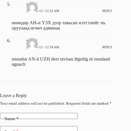
sarnai
2012-01-12 / 12:32 AM
REPLY
өнөөдөр АН-н ҮЗХ дээр тавьсан илтгэлийг нь
оруулаад өгөөч админаа
sarnai
2012-01-12 / 12:34 AM
REPLY
unuudur AN-ii UZH deer tavisan iltgeliig ni oruulaad
uguuch
Leave a Reply
Your email address will not be published.
Required fields are marked
*
Name
*