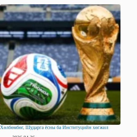
Хөлбөмбөг, Шударга ёсны ба Институцийн хөгжил