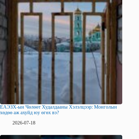
ЕАЭЗХ-ын Чөлөөт Худалдааны Хэлэлцээр: Монголын
хөдөө аж ахуйд юу өгөх вэ?
2026-07-18