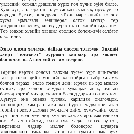
үндэсний хөгжил дэвшилд хүрэх гол хүчин зүйл билээ.
Хувь хүн, айл өрхийн илүү сайхан амьдрах, ирээдүйгээ
өөрсдөө бүтээх, өнөөдрөөс сайхан маргаашийн төлөөх
хүсэл эрмэлзэлд зөвшөөрөл олгох мэтээр төр
хөндлөнгөөс хуруу, хошуу дүрэх нь хөгжлийн садаа юм.
Төр зөвхөн хувийн хэвшил оролцох боломжгүй салбарт
оролцоно.
Эзнээ олсон халамж, байгаа оносон тэтгэмж. Энхрий
хайрт “намзасаг” хуурамч хайраар эрх чөлөөг
боолчлох нь. Ажил хийвэл ам тосдоно
Төрийн нэртэй боловч талхны зүсэм бүрт шингэсэн
татвар төлөгчдийн мөнгийг хавтгайрсан хайр халамж
болгон тараах, элдэв тэмцэл дайн зарлах нь эрх мэдлээ
сунгах, эрх чөлөөг хямдхан худалдаж авах, амттай
бөгөөд хортой чихэр, сүржин бөгөөд даржин ов мэх юм.
Хүмүүс бие биедээ туслах, харилцан ойлголцох,
зөвшилцөх, хамтран ажиллах бүрэн чадвартай атал
төрийн нэрээр дамлан зуучлагч хийх, хүмүүсийн хөлс
хүч шингэсэн мөнгөнд хүйтэн хандах арилжаа наймаа
юм. Аль ч нийгэмд хүн авъяас чадал, хичээл зүтгэл,
мэргэшил чадвар, мэдлэг боловсрол, шударга
хөдөлмөрөөр амьдардаг атал гар хумхин амь зуух