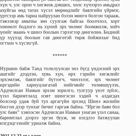
хүн ч, улс орон ч хөгжиж дэвших, хөлс хүчээрээ амьдрал
ахуйгаа өөд татах хүсэл мөрөөдлийг баялгийн үйрмэг,
үртсээр амь тариа найруулан бэлэн мөнгө болгон тарааж,
тэжээвэр амьтны зөн суулгаж байгаа боолчлол, хорт
хөнөөлт бодлого нь хүний эрх чөлөөг боомжилж, хойч
үеийг маань ч шинэ боолын гэрээгээр дөнгөлнө. Бидний
үр хүүхэд боолын гав дөнгөтэй төрж бойжихыг бид
огтхон ч хүсэхгүй.
******
Нуршин байж Танд толилуулсан энэ бүгд үндэсний эрх
ашгийг дээдлэн, хувь хүн, өрх гэрийн хөгжлийг
эрхэмлэж, баялгийг бүтээгч, чинээлэг, эрх чөлөөт
иргэдийн хариуцлагатай нийгмийг төлөвшүүлэх,
Ардчилсан Намын эрхэм зорилго, тулгуур үнэт зүйлс,
үзэл баримтлалд нэвт шингэсэн хэдий ч алдагдах
болсоор удаж буй тул аргагүйн эрхэнд Шинэ жилийн
босгон дээр тунхаг бичиг гаргаж байна. “Иргэн баян бол
улс баян” хэмээсэн Ардчилсан Намын унаган үзэл санаа,
баримтлал дээрээ эргэн бууж, эв нэгдлээ батжуулан
нэгдэцгээхийг уриалж байна.
2011.12.23-ны өдөр