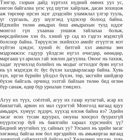
Тэнгэр, газрын дайд хүртэлх нүдний өмнөх уул ус,
онгон байгалиа үеэс үед шүтэн хайрлаж, дасан зохицож
аж төрсөөр ирсэн эцэг дээдсийн уламжлал үлгэр тууль,
үг сургааль, дуу шүлгэнд үлдэхээр болоод байна.
Идэхийн төлөө амьдрах биш амьдрахын тулд иддэг
монгол гүн ухаанаа уншиж тайлахаа больж,
өөрсдийнхөө хэн бэ, хэний үр сад вэ гэдгээ мэдэхгүй
болсоор байна. Төрүүлсэн эхийнхээ амийг егүүтгэх мэт
хүйтэн цэвдэг, хүний ёс битгий хэл амьтны зөн
мэдрэмжээс гадуур үйлдсэн нүгэл өчигдөр, өнөөдөр,
маргааш үл арилах гай зовлон дагуулна. Овоог нь тахиж,
хадаг зүүчихээд бэлийнх нь модыг огтолдог буян нүгэл
нь үл мэдэгдэх ёс бус бүхэн халдварласаар байна. Хувь
хүн, иргэн бүрийн үйлдэл бүхэн, төр, засгийн шийдвэр
бүхэн байгаль орчинд ээлтэй байхын төлөө бид өглөө
бүр санаж, өдөр бүр уриалан тэмцэнэ.
Агуу их түүх, соёлтой, агуу их газар нутагтай, асар их
баялагтай, арвин их мал сүрэгтэй Монголд яагаад ядуу
амьдарч, хүмүүс зүдэрч, хүүхэд өлсөж байна вэ? Эдийн
засаг өсөх тусам ядуурал, оюуны хоосрол буурахгүй
нүүрлэсээр буй нь баялгийн хараал хүрсэнийх үү?
Бидний муугийнх уу, сайных уу? Улсынх нь эдийн засаг
хөгжөөд байгаа юм бол иргэдийнх нь амьжиргаа яагаад
дорвитой сайжрахгүй байгаа вэ? Хөдөлмөр эрхлэн, хувь