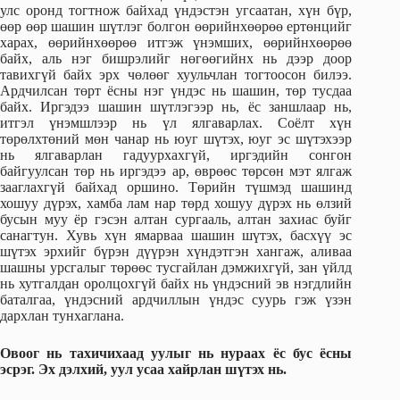
улс оронд тогтнож байхад үндэстэн угсаатан, хүн бүр,
өөр өөр шашин шүтлэг болгон өөрийнхөөрөө ертөнцийг
харах, өөрийнхөөрөө итгэж үнэмших, өөрийнхөөрөө
байх, аль нэг бишрэлийг нөгөөгийнх нь дээр доор
тавихгүй байх эрх чөлөөг хуульчлан тогтоосон билээ.
Ардчилсан төрт ёсны нэг үндэс нь шашин, төр тусдаа
байх. Иргэдээ шашин шүтлэгээр нь, ёс заншлаар нь,
итгэл үнэмшлээр нь үл ялгаварлах. Соёлт хүн
төрөлхтөний мөн чанар нь юуг шүтэх, юуг эс шүтэхээр
нь ялгаварлан гадуурхахгүй, иргэдийн сонгон
байгуулсан төр нь иргэдээ ар, өврөөс төрсөн мэт ялгаж
зааглахгүй байхад оршино. Төрийн түшмэд шашинд
хошуу дүрэх, хамба лам нар төрд хошуу дүрэх нь өлзий
бусын муу ёр гэсэн алтан сургааль, алтан захиас буйг
санагтун. Хувь хүн ямарваа шашин шүтэх, басхүү эс
шүтэх эрхийг бүрэн дүүрэн хүндэтгэн хангаж, аливаа
шашны урсгалыг төрөөс тусгайлан дэмжихгүй, зан үйлд
нь хутгалдан оролцохгүй байх нь үндэсний эв нэгдлийн
баталгаа, үндэсний ардчиллын үндэс суурь гэж үзэн
дархлан тунхаглана.
Овоог нь тахичихаад уулыг нь нураах ёс бус ёсны
эсрэг. Эх дэлхий, уул усаа хайрлан шүтэх нь.