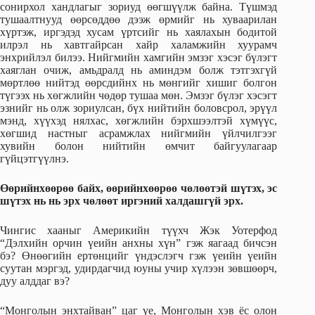
сонирхол хандлагыг зориуд өөгшүүлж байна. Түшмэд
тушаалтнууд өөрсөддөө дээж өрмийг нь хуваарилан
хүртэж, иргэдэд хусам үртсийг нь хаялахын бодитой
илрэл нь хавтгайрсан хайр халамжийн хуурамч
энхрийлэл билээ. Нийгмийн хамгийн эмзэг хэсэг бүлэгт
хаяглан очиж, амьдралд нь аминдэм болж тэтгэхгүй
мөртлөө нийтэд өөрсдийнх нь мөнгийг хишиг болгон
түгээх нь хөгжлийн чөдөр тушаа мөн. Эмзэг бүлэг хэсэгт
эзнийг нь олж зориулсан, бүх нийтийн боловсрол, эрүүл
мэнд, хүүхэд нялхас, хөгжлийн бэрхшээлтэй хүмүүс,
хөгшид настныг асрамжлах нийгмийн үйлчилгээг
хувийн болон нийтийн өмчит байгуулагаар
гүйцэтгүүлнэ.
Өөрийнхөөрөө байх, өөрийнхөөрөө чөлөөтэй шүтэх, эс
шүтэх нь нь эрх чөлөөт иргэний халдашгүй эрх.
Чингис хааныг Америкийн түүхч Жэк Уотерфод
“Дэлхийн орчин үеийн анхны хүн” гэж яагаад бичсэн
бэ? Өнөөгийн ертөнцийг үндэслэгч гэж үеийн үеийн
суутан мэргэд, удирдагчид юуны учир хүлээн зөвшөөрч,
дуу алддаг вэ?
“Монголын энхтайван” цаг үе, Монголын хэв ёс олон