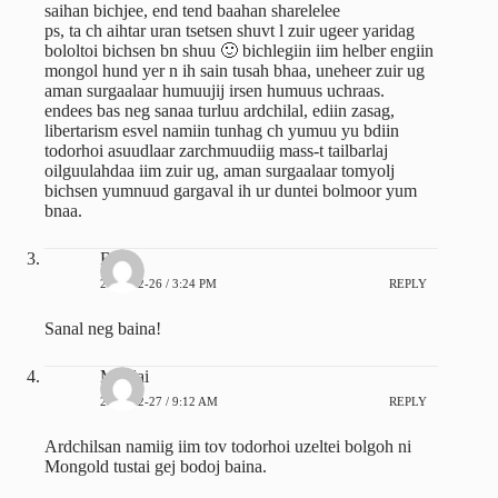
saihan bichjee, end tend baahan sharelelee
ps, ta ch aihtar uran tsetsen shuvt l zuir ugeer yaridag
bololtoi bichsen bn shuu 🙂 bichlegiin iim helber engiin
mongol hund yer n ih sain tusah bhaa, uneheer zuir ug
aman surgaalaar humuujij irsen humuus uchraas.
endees bas neg sanaa turluu ardchilal, ediin zasag,
libertarism esvel namiin tunhag ch yumuu yu bdiin
todorhoi asuudlaar zarchmuudiig mass-t tailbarlaj
oilguulahdaa iim zuir ug, aman surgaalaar tomyolj
bichsen yumnuud gargaval ih ur duntei bolmoor yum
bnaa.
Bold
2011-12-26 / 3:24 PM
REPLY
Sanal neg baina!
Manlai
2011-12-27 / 9:12 AM
REPLY
Ardchilsan namiig iim tov todorhoi uzeltei bolgoh ni
Mongold tustai gej bodoj baina.