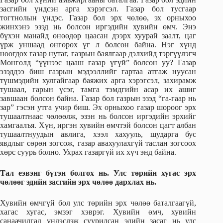
засгийн үндсэн арга хэрэгсэл. Газар бол тусгаар
тогтнолын үндэс. Газар бол эрх чөлөө, эх орныхоо
жинхэнэ эзэд нь болсон иргэдийн хувийн өмч. Энэ
бүхэн манайд өнөөдөр цаасан дээрх хуурай заалт, цаг
үрж уншаад өнгөрөх үг л болсон байна. Нэг хүнд
ноогдох газар нутаг, газрын баялгаар дэлхийд тэргүүлэгч
Монголд “үүнээс цааш газар үгүй” болсон уу? Газар
эзэддээ биш газрын мэдээллийг гартаа атгаж нуусан
түшмэдийн хулгайгаар баяжих арга хэрэгсэл, захирамж
тушаал, гарын үсэг, тамга тэмдгийн асар их ашиг
завшаан болсон байна. Газар бол газрын эзэд “га-гаар нь
зар” гэсэн утга учир биш. Эх орныхоо газар шороог эрх
тушаалтнаас чөлөөлж, эзэн нь болсон иргэдийн эрхийг
хамгаалъя. Хүн, иргэн хувийн өмчтэй болсон цагт албан
тушаалтнуудын авлига, хээл хахууль, шударга бус
явдлыг сөрөн зогсож, газар авахуулахгүй таслан зогсоох
хөрс суурь болно. Ухрах газаргүй их хүч энд байна.
Тал еэвэнг бүтэн болгох нь. Улс төрийн хугас эрх
чөлөөг эдийн засгийн эрх чөлөө дархлах нь.
Хувийн өмчгүй бол улс төрийн эрх чөлөө баталгаагүй,
хагас хугас, эмзэг хэврэг. Хувийн өмч, хувийн
санаачилгад үндэслэж суурилсан эдийн засаг нь улс