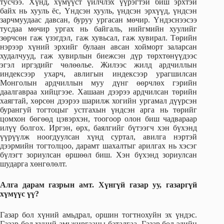
тусчээ. Хүнд, хүмүүст үйлчлэх үүрэгтэй биш эрхтэй
байх нь хууль ёс, Үндсэн хууль, үндсэн эрхүүд, үндсэн
зарчмуудаас давсан, буруу ургасан мөчир. Үндэснээсээ
тусдаа мөчир ургах нь байгаль, нийгмийн хуулийг
зөрчсөн гаж үзэгдэл, гаж хувьсал, гаж хувирал. Төрийн
нэрээр хүний эрхийг булаан авсан хойморт заларсан
худалчууд, гаж хувирлын биежсэн дүр төрхтөнүүдээс
эгэл иргэдийг чөлөөлье. Жилээс жилд ардчиллын
индексээр ухарч, авлигын индексээр урагшилсан
Монголын ардчиллын муу дүнг өөрчлөх гэрийн
даалгавраа хийцгээе. Хашаан дээрээ ардчилсан төрийн
хаягтай, хөрсөн дээрээ шарилж хогийн ургамал дүүрсэн
бурангуй тогтоцыг устгахын үндсэн арга нь төрийг
цомхон бөгөөд цэвэрхэн, тоогоор олон биш чадвараар
илүү болгох. Иргэн, өрх, баялгийг бүтээгч хэн бүхэнд
үүрүүлж ноогдуулсан хүнд суртал, авилга нэртэй
дээрмийн тогтолцоо, дарамт шахалтыг арилгах нь хэсэг
бүлэгт зориулсан өршөөл биш. Хэн бүхэнд зориулсан
шударга хөнгөлөлт.
Алга дарам газрын амт. Хүнгүй газар уу, газаргүй
хүмүүс үү?
Газар бол хүний амьдрал, оршин тогтнохуйн эх үндэс.
Газар бол хүний амьжиргааны баталгаа. Газар бол эдийн