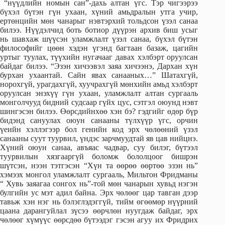
“нүүдлийн номын сан”-дахь алтан үгс. Тэр чигээрээ
бүхэл бүтэн гүн ухаан, хүний амьдралын утга учир,
ертөнцийн мөн чанарыг нэвтэрхий тольдсон үзэл санаа
билээ. Нүүдэлчид боть ботиор дүүрэн архив биш усыг
нь шавхаж шүүсэн уламжлалт үзэл санаа, бүхэл бүтэн
философийг цөөн хэдэн үгэнд багтаан базаж, цагийн
уртыг туулах, түүхийн нугачааг давах хэлбэрт оруулсан
байдаг билээ. “Эзэн хичээвэл заяа хичээнэ, Дархан хүн
бурхан ухаантай. Сайн явах санааных…” Шатахгүй,
норохгүй, урагдахгүй, хуучрахгүй мөнхийн амьд хэлбэрт
оруулсан энэхүү гүн ухаан, уламжлалт алтан сургааль
монголчууд бидний судсаар гүйх цус, сэтгэл оюунд нэвт
шингэсэн билээ. Өөрсдийнхөө хэн бэ? гэдгийг өдөр бүр
бидэнд сануулах оюун санааны түлхүүр үгс, орчин
үеийн хэллэгээр бол генийн код эрх чөлөөний үзэл
санааны суут туурвил, үндэс зарчмуудтай яв цав нийцнэ.
Хүний оюун санаа, авъяас чадвар, суу билэг, бүтээл
туурвилын хязгааргүй боломж бололцоог бишрэн
шүтсэн, нээн тэтгэсэн “Хүн та өөрөө өөртөө эзэн нь”
хэмээх монгол уламжлалт сургааль, Мильтон Фридманы
“ Хувь заяагаа сонгох нь”-той мөн чанарын хувьд нэгэн
булгийн ус мэт адил байна. Эрх чөлөөг цар тавган дээр
тавьж хэн нэг нь бэлэглэдэггүй, тийм өгөөмөр нүүрний
цаана дарангуйлал зүсээ өөрчлөн нуугдаж байдаг, эрх
чөлөөг хүмүүс өөрсдөө бүтээдэг гэсэн агуу их Фридрих