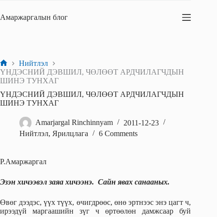
Skip
to
Амаржаргалын блог
content
Нийтлэл
Home
ҮНДЭСНИЙ ДЭВШИЛ, ЧӨЛӨӨТ АРДЧИЛАГЧДЫН
ШИНЭ ТУНХАГ
ҮНДЭСНИЙ ДЭВШИЛ, ЧӨЛӨӨТ АРДЧИЛАГЧДЫН
ШИНЭ ТУНХАГ
Amarjargal Rinchinnyam
2011-12-23
Нийтлэл
,
Ярилцлага
6 Comments
Р.Амаржаргал
Эзэн хичээвэл заяа хичээнэ. Сайн явах санааных.
Өвөг дээдэс, үүх түүх, өчигдрөөс, өнө эртнээс энэ цагт ч,
ирээдүй маргаашийн зүг ч өртөөлөн дамжсаар буй