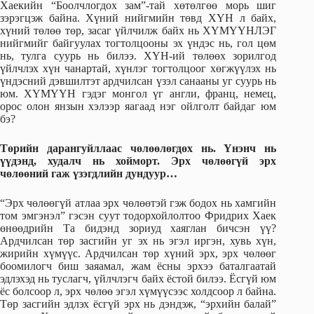
Хаекийн “Боолчлогдох зам”-тай хөтөлгөө морь шиг
зэрэгцэж байна. Хүний нийгмийн төвд ХҮН л байх,
хүний төлөө төр, засаг үйлчилж байх нь ХҮМҮҮНЛЭГ
нийгмийг байгуулах тогтолцооны эх үндэс нь, гол цөм
нь, тулга суурь нь билээ. ХҮН-ий төлөөх зорилгод
үйлчлэх хүн чанартай, хүнлэг тогтолцоог хөгжүүлэх нь
үндэсний дэвшилтэт ардчилсан үзэл санааны уг суурь нь
юм. ХҮМҮҮН гэдэг монгол үг англи, франц, немец,
орос олон янзын хэлээр яагаад нэг ойлголт байдаг юм
бэ?
Төрийн дарангуйллаас чөлөөлөгдөх нь. Үнэнч нь
үүдэнд, худалч нь хойморт. Эрх чөлөөгүй эрх
чөлөөний гаж үзэгдлийн дундуур…
“Эрх чөлөөгүй атлаа эрх чөлөөтэй гэж бодох нь хамгийн
том эмгэнэл” гэсэн суут тодорхойлолтоо Фридрих Хаек
өнөөдрийн Та бидэнд зориуд хаяглан бичсэн үү?
Ардчилсан төр засгийн уг эх нь эгэл иргэн, хувь хүн,
жирийн хүмүүс. Ардчилсан төр хүний эрх, эрх чөлөөг
боомилогч биш заяамал, жам ёсны эрхээ баталгаатай
эдлэхэд нь туслагч, үйлчлэгч байх ёстой билээ. Ёсгүй юм
ёс болсоор л, эрх чөлөө эгэл хүмүүсээс холдсоор л байна.
Төр засгийн эдлэх ёсгүй эрх нь дэндэж, “эрхийн балай”