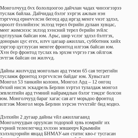
Монголчууд бvх бололцоогоо дайчлан чадах чинээгээрээ
туслаж байлаа. Дайчидад бэлэг хvргэх ажлын нэн
тэргvvнд eрнevvлсэн бeгeeд ард иргэд мeнгe vнэт эдлэл,
ороолт бээлийнээс эхлээд тeрeл бvрийн дулаан хувцас,
мeeг жимснээс эхлээд хvнсний тeрeл бvрийн зvйлс
цуглуулаж байсан юм. Арьс, шир vслэг эдлэл бэлтгэх,
донорын цус eгeх, илvv цагаар ажиллах, субботник хийх
зэргээр цуглуусан мeнгee фронтод илгээж байсан юм.
Хvн бvр фронтод туслах нь эрхэм vvргээ гэж ойлгож
зvтгэж байсан он жилvvд.
Дайны жилvvдэд монголын ард тvмэн 65 сая тeгрeгийн
тусламж фронтод хvргvvлсэн байдаг юм. Хувьсгалт
Монгол 53 танкийн колонн, Монгол Ард – 12 онгоц
бvхий нисэх эскадрель Берлин хvртэл тулалдаж монгол
зeвлeлтийн ард тvмний найрамдлын бэлэг тэмдэг болсон
юм. Монголчууд бараг хагас сая агт морьдоо фронтод
илгээж Монгол морь Берлин хvрсэн тvvхтэйг бид мэднэ.
Дэлхийн 2 дугаар дайны vйл ажиллагаанд
Монголчуудын оруулсан тодорхой хувь нэмрийг их
гvрний тeлeeлeгчид хvлээн зeвшeeрч Крымийн
хэлэлцээрийн явцад БНМАУ-ын статис кво-г тусгасан