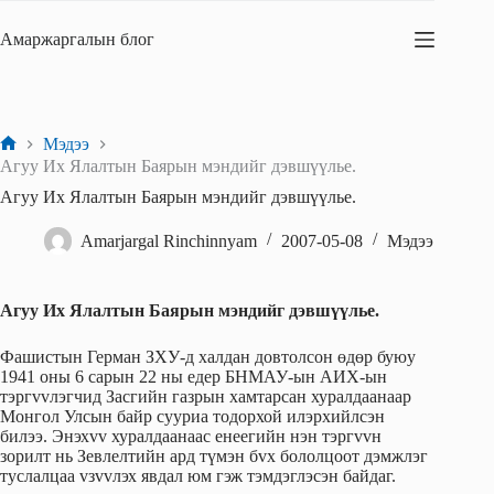
Skip
to
Амаржаргалын блог
content
Мэдээ
Home
Агуу Их Ялалтын Баярын мэндийг дэвшүүлье.
Агуу Их Ялалтын Баярын мэндийг дэвшүүлье.
Amarjargal Rinchinnyam
2007-05-08
Мэдээ
Агуу Их Ялалтын Баярын мэндийг дэвшүүлье.
Фашистын Герман ЗХУ-д халдан довтолсон өдөр буюу
1941 оны 6 сарын 22 ны eдeр БНМАУ-ын АИХ-ын
тэргvvлэгчид Засгийн газрын хамтарсан хуралдаанаар
Монгол Улсын байр сууриа тодорхой илэрхийлсэн
билээ. Энэхvv хуралдаанаас eнeeгийн нэн тэргvvн
зорилт нь Зeвлeлтийн ард түмэн бvх бололцоот дэмжлэг
туслалцаа vзvvлэх явдал юм гэж тэмдэглэсэн байдаг.