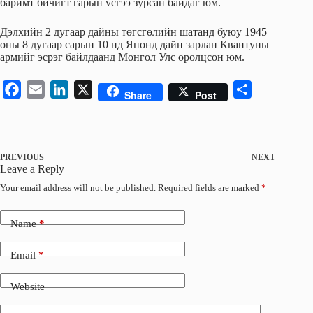
баримт бичигт гарын vсгээ зурсан байдаг юм.
Дэлхийн 2 дугаар дайны төгсгөлийн шатанд буюу 1945
оны 8 дугаар сарын 10 нд Японд дайн зарлан Квантуны
армийг эсрэг байлдаанд Монгол Улс оролцсон юм.
F
E
L
X
S
Share
Post
a
m
i
h
c
a
n
a
e
i
k
r
PREVIOUS
NEXT
b
l
e
e
Leave a Reply
o
d
Your email address will not be published.
Required fields are marked
*
o
I
k
n
Name
*
Email
*
Website