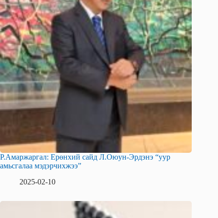
Р.Амаржаргал: Ерөнхий сайд Л.Оюун-Эрдэнэ “уур
амьсгалаа мэдэрчихжээ”
2025-02-10