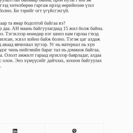
гээд хөтөлбөрөө гаргаж ирээд өөрийнхөө үзэл
олно. Би тэрийг огт үгүйсгэхгүй.
аар та ямар бодолтой байгаа вэ?
ар даа. АН маань байгуулагдаад 15 жил болж байна.
. Тэгэхлээр өнөөдөр нэг шинэ нам гарлаа гэхэд
илсан, эсвэл хойно байж болно. Тэгэж цаг алдаж
 аваад явчихвал зүгээр. Уг нь материал нь хүн
эдэг чинь нийгмийн бараг тал нь дэмжиж байгаа,
а. Ололт амжилт гараад ирэхлээр баярладаг, алдаа
с олон. Энэ хүмүүсийг дайчлах, зохион байгуулах
.