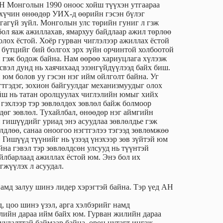
 АН Монголын 1990 оноос хойш түүхэн утгаараа
 хүчин өнөөдөр УИХ-д өөрийн гэсэн бүлэг
тгагүй зүйл. Монголын улс төрийн гуниг л гэж
бол яаж ажиллахав, ямархуу байдлаар ажил төрлөө
олох ёстой. Хоёр гурван чиглэлээр ажиллах ёстой
н бүтцийг бий болгох эрх зүйн орчинтой холбоотой
й гэж бодож байна. Нам өөрөө хариуцлага хүлээж
вэл дунд нь хаячихаад эзэнгүйдүүлээд байх биш.
 юм болов уу гэсэн нэг ийм ойлголт байна. Уг
тгэдэг, зохион байгуулдаг механизмуудыг олох
йш нь татан оролцуулах чиглэлийн юмыг хийх
 гэхлээр тэр зөвлөлдөх зөвлөл байж болмоор
ддөг зөвлөл. Тухайлбал, өнөөдөр нэг аймгийн
 гишүүдийг уриад энэ асуудлаа зөвлөлдье гэж
лдлөө, санаа оноогоо нэгтгэлээ тэгээд зөвлөмжөө
. Гишүүд түүнийг нь үзээд үнэхээр зөв зүйтэй юм
йна гэвэл тэр зөвлөлдсөн улсууд нь түүнтэй
айлбарлаад ажиллах ёстой юм. Энэ бол их
гжүүлэх л асуудал.
мд залуу шинэ лидер хэрэгтэй байна. Тэр үед АН
, цоо шинэ үзэл, арга хэлбэрийг намд
илийн дараа ийм байх юм. Гурван жилийн дараа
уулалттай баймаар байна, орон нутагт ингэж