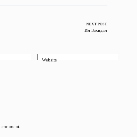
NEXT
POST
Ил Захидал
Website
 I comment.