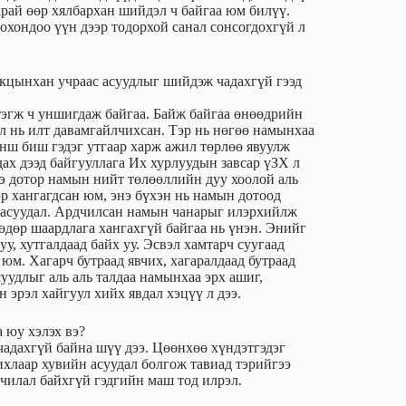
рай өөр хялбархан шийдэл ч байгаа юм билүү.
охондоо үүн дээр тодорхой санал сонсогдохгүй л
акцынхан учраас асуудлыг шийдэж чадахгүй гээд
 тэгж ч уншигдаж байгаа. Байж байгаа өнөөдрийн
л нь илт давамгайлчихсан. Тэр нь нөгөө намынхаа
нш биш гэдэг утгаар харж ажил төрлөө явуулж
ах дээд байгууллага Их хурлуудын завсар үЗХ л
энэ дотор намын нийт төлөөллийн дуу хоолой аль
эр хангагдсан юм, энэ бүхэн нь намын дотоод
 асуудал. Ардчилсан намын чанарыг илэрхийлж
өөдөр шаардлага хангахгүй байгаа нь үнэн. Энийг
, хутгалдаад байх уу. Эсвэл хамтарч суугаад
 юм. Хагарч бутраад явчих, хагаралдаад бутраад
уудлыг аль аль талдаа намынхаа эрх ашиг,
 эрэл хайгуул хийх явдал хэцүү л дээ.
 юу хэлэх вэ?
чадахгүй байна шүү дээ. Цөөнхөө хүндэтгэдэг
ихлаар хувийн асуудал болгож тавиад тэрийгээ
дчилал байхгүй гэдгийн маш тод илрэл.