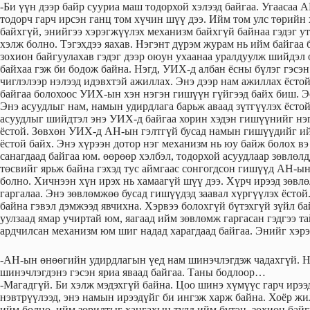
-Би үүн дээр байр сууриа маш тодорхой хэлээд байгаа. Угаасаа
тодорч гарч ирсэн ганц том хүчин шүү дээ. Ийм том улс төрийн
байхгүй, энийгээ хэрэгжүүлэх механизм байхгүй байнаа гэдэг у
хэлж болно. Тэгэхдээ яахав. Нэгэнт дүрэм журам нь ийм байгаа 
зохион байгуулахав гэдэг дээр оюун ухаанаа уралдуулж шийдэл 
байхаа гэж би бодож байна. Нэгд, УИХ-д албан ёсны бүлэг гэсэ
чиглэлээр нэлээд идэвхтэй ажиллах. Энэ дээр нам ажиллах ёсто
байгаа болохоос УИХ-ын хэн нэгэн гишүүн гүйгээд байх биш. Эс
Энэ асуудлыг нам, намын удирдлага барьж аваад зүтгүүлэх ёстой
асуудлыг шийдтэл энэ УИХ-д байгаа хорин хэдэн гишүүнийг нэг
ёстой. Зөвхөн УИХ-д АН-ын гэлтгүй бусад намын гишүүдийг и
ёстой байх. Энэ хүрээн дотор нэг механизм нь юу байж болох вэ
санагдаад байгаа юм. өөрөөр хэлбэл, тодорхой асуудлаар зөвлөл
төсвийг ярьж байна гэхэд тус аймгаас сонгогдсон гишүүд АН-ын
болно. Хичнээн хүн ирэх нь хамаагүй шүү дээ. Хүрч ирээд зөвлө
гаргалаа. Энэ зөвлөмжөө бусад гишүүдэд заавал хүргүүлэх ёстой
байна гэвэл дэмжээд явчихна. Хэрвээ болохгүй бүтэхгүй зүйл ба
уулзаад ямар учиртай юм, яагаад ийм зөвлөмж гаргасан гэдгээ т
ардчилсан механизм юм шиг надад харагдаад байгаа. Энийг хэрэ
-АН-ын өнөөгийн удирдлагын үед нам шинэчлэгдэж чадахгүй. На
шинэчлэгдэнэ гэсэн яриа яваад байгаа. Таны бодлоор…
-Магадгүй. Би хэлж мэдэхгүй байна. Цоо шинэ хүмүүс гарч ирээд
нэвтрүүлээд, энэ намын ирээдүйг би ингэж харж байна. Хоёр ж
ийм болно, ийм зорилтыг хангахын тулд ийм бүтэц, зохион байг