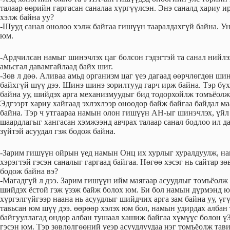
талаар өөрийн гаргасан саналаа хүргүүлсэн. Энэ саналд хариу и
хэлж байна уу?
-Шууд санал онолоо хэлж байгаа гишүүн тааралдахгүй байна. У
юм.
-Ардчилсан намыг шинэчлэх цаг болсон гэдэгтэй та санал нийлэ
амьсгал давамгайлаад байх шиг.
-Зөв л дөө. Аливаа амьд организм цаг үеэ дагаад өөрчлөгдөн ши
байхгүй шүү дээ. Шинэ шинэ зорилтууд гарч ирж байна. Тэр бүх
байна уу, шийдэх арга механизмуудыг бид тодорхойлж томъёолж 
Эдгээрт хариу хайгаад эхлэхлээр өнөөдөр байж байгаа байдал ма
байна. Тэр ч утгаараа намын олон гишүүн АН-ыг шинэчлэх, үйл
шаардлагыг хангасан хэмжээнд авчрах талаар санал бодлоо ил да
зүйтэй асуудал гэж бодож байна.
-Зарим гишүүн ойрын үед намын Онц их хурлыг хуралдуулж, нам
хэрэгтэй гэсэн саналыг гаргаад байгаа. Нөгөө хэсэг нь сайтар з
бодож байна вэ?
-Магадгүй л дээ. Зарим гишүүн ийм маягаар асуудлыг томъёолж
шийдэх ёстой гэж үзэж байж болох юм. Би бол намын дүрмэнд юу
хүргэлгүйгээр наана нь асуудлыг шийдчих арга зам байна уу, үг
тавьсан юм шүү дээ. өөрөөр хэлэх юм бол, намын удирдах албан
байгууллагад өндөр албан тушаал хашиж байгаа хүмүүс болон 
гэсэн юм. Тэр зөвлөлгөөний үеэр асуудлуудаа нэг томъёолж тав