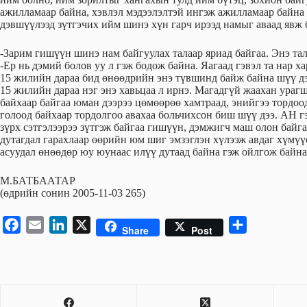
ажилламаар байна, хэвлэл мэдээлэлтэй ингэж ажилламаар байна 
дэвшүүлээд зүтгэчих ийм шинэ хүн гарч ирээд намыг аваад явж б
-Зарим гишүүн шинэ нам байгуулах талаар яриад байгаа. Энэ тал
-Ер нь дэмий болов уу л гэж бодож байна. Яагаад гэвэл та нар х
15 жилийн дараа бид өнөөдрийн энэ түвшинд байж байна шүү дээ
15 жилийн дараа нэг энэ хавьцаа л ирнэ. Магадгүй жаахан урагш
байхаар байгаа юман дээрээ цөмөөрөө хамтраад, энийгээ тордоод
голоод байхаар тордолгоо авахаа больчихсон биш шүү дээ. АН г
зүрх сэтгэлээрээ зүтгэж байгаа гишүүн, дэмжигч маш олон байга
дутагдал гарахлаар өөрийн юм шиг эмзэглэн хүлээж авдаг хүмүү
асуудал өнөөдөр юу юунаас илүү дутаад байна гэж ойлгож байна
М.БАТБААТАР
(өдрийн сонин 2005-11-03 265)
F
E
L
X
S
Share
Post
a
m
i
h
c
a
n
a
e
i
k
r
b
l
e
e