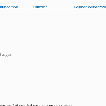
Эндээс эхэл
Нийтлэл
Бодлого боловсруу
й асуудал
 нөхцөл байдалд АН цаашид хэрхэн ажиллах