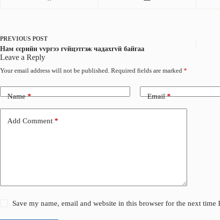
o
d
o
I
k
n
PREVIOUS
POST
Нам єєрийн vvргээ гvйцэтгэж чадахгvй байгаа
Leave a Reply
Your email address will not be published.
Required fields are marked
*
Name
*
Email
*
Add Comment
*
Save my name, email and website in this browser for the next time