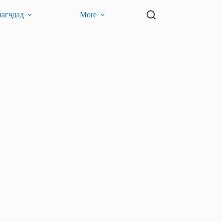
лагчдад
More