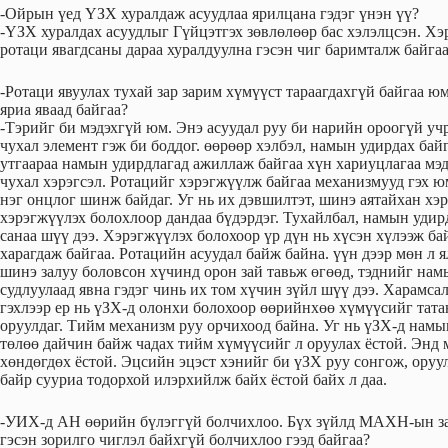
-Ойрын үед ҮЗХ хуралдаж асуудлаа ярилцана гэдэг үнэн үү?
-ҮЗХ хуралдах асуудлыг Гүйцэтгэх зөвлөлөөр бас хэлэлцсэн. Хэр
ротаци явагдсаны дараа хуралдуулна гэсэн чиг баримталж байга
-Ротаци явуулах тухай зар зарим хүмүүст тараагдахгүй байгаа ю
яриа яваад байгаа?
-Тэрийг би мэдэхгүй юм. Энэ асуудал руу би нарийн ороогүй учр
чухал элемент гэж би боддог. өөрөөр хэлбэл, намын удирдах бай
утгаараа намын удирдлагад ажиллаж байгаа хүн хариуцлагаа мэд
чухал хэрэгсэл. Ротацийг хэрэгжүүлж байгаа механизмууд гэх ю
нэг онцлог шинж байдаг. Уг нь их дэвшилтэт, шинэ аятайхан хэ
хэрэгжүүлэх болохлоор дандаа бүдэрдэг. Тухайлбал, намын удир
санаа шүү дээ. Хэрэгжүүлэх болохоор үр дүн нь хүсэн хүлээж б
харагдаж байгаа. Ротацийн асуудал байж байна. үүн дээр мөн л 
шинэ залуу боловсон хүчинд орон зай тавьж өгөөд, тэднийг нам
судлуулаад явна гэдэг чинь их том хүчин зүйл шүү дээ. Харамс
гэхлээр ер нь үЗХ-д олонхи болохоор өөрийнхөө хүмүүсийг тата
оруулдаг. Тийм механизм руу орчихоод байна. Уг нь үЗХ-д нам
төлөө дайчин байж чадах тийм хүмүүсийг л оруулах ёстой. Энд
хөндөгдөх ёстой. Эцсийн эцэст хэнийг би үЗХ руу сонгож, оруу
байр сууриа тодорхой илэрхийлж байх ёстой байх л даа.
-УИХ-д АН өөрийн бүлэггүй болчихлоо. Бүх зүйлд МАХН-ын заа
гэсэн зорилго чиглэл байхгүй болчихлоо гээд байгаа?