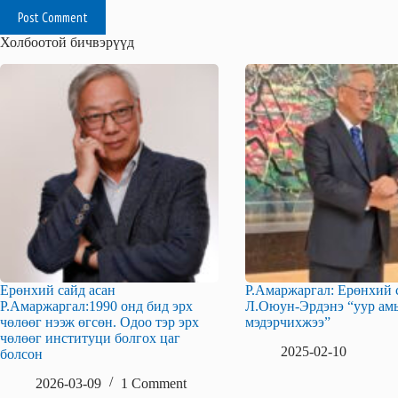
Post Comment
Холбоотой бичвэрүүд
Ерөнхий сайд асан
Р.Амаржаргал: Ерөнхий 
Р.Амаржаргал:1990 онд бид эрх
Л.Оюун-Эрдэнэ “уур амь
чөлөөг нээж өгсөн. Одоо тэр эрх
мэдэрчихжээ”
чөлөөг институци болгох цаг
2025-02-10
болсон
2026-03-09
1 Comment