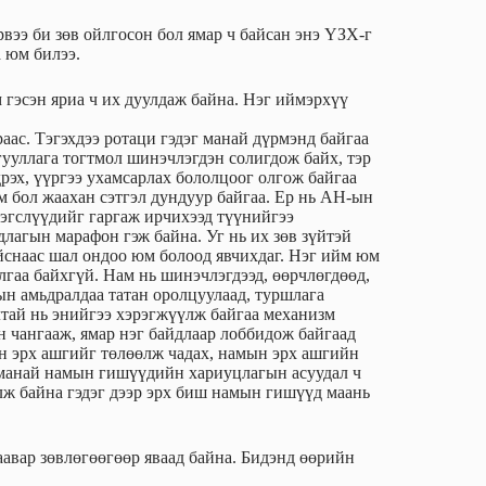
вээ би зөв ойлгосон бол ямар ч байсан энэ ҮЗХ-г
а юм билээ.
м гэсэн яриа ч их дуулдаж байна. Нэг иймэрхүү
аас. Тэгэхдээ ротаци гэдэг манай дүрмэнд байгаа
гууллага тогтмол шинэчлэгдэн солигдож байх, тэр
рэх, үүргээ ухамсарлах бололцоог олгож байгаа
м бол жаахан сэтгэл дундуур байгаа. Ер нь АН-ын
рэгслүүдийг гаргаж ирчихээд түүнийгээ
длагын марафон гэж байна. Уг нь их зөв зүйтэй
айснаас шал ондоо юм болоод явчихдаг. Нэг ийм юм
ялгаа байхгүй. Нам нь шинэчлэгдээд, өөрчлөгдөөд,
ын амьдралдаа татан оролцуулаад, туршлага
алтай нь энийгээ хэрэгжүүлж байгаа механизм
н чангааж, ямар нэг байдлаар лоббидож байгаад
ын эрх ашгийг төлөөлж чадах, намын эрх ашгийн
 манай намын гишүүдийн хариуцлагын асуудал ч
лж байна гэдэг дээр эрх биш намын гишүүд маань
вар зөвлөгөөгөөр яваад байна. Бидэнд өөрийн