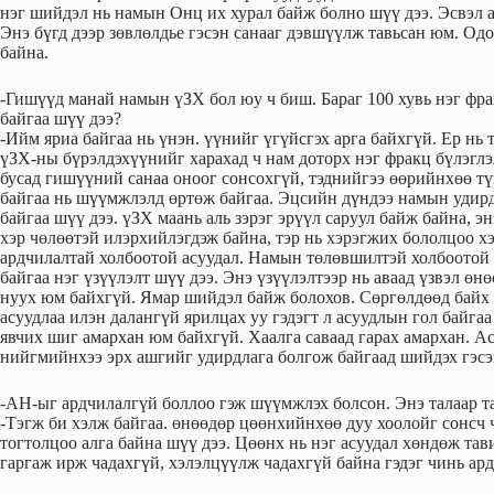
нэг шийдэл нь намын Онц их хурал байж болно шүү дээ. Эсвэл а
Энэ бүгд дээр зөвлөлдье гэсэн санааг дэвшүүлж тавьсан юм. Одо
байна.
-Гишүүд манай намын үЗХ бол юу ч биш. Бараг 100 хувь нэг фр
байгаа шүү дээ?
-Ийм яриа байгаа нь үнэн. үүнийг үгүйсгэх арга байхгүй. Ер нь
үЗХ-ны бүрэлдэхүүнийг харахад ч нам доторх нэг фракц бүлэглэ
бусад гишүүний санаа оноог сонсохгүй, тэднийгээ өөрийнхөө тү
байгаа нь шүүмжлэлд өртөж байгаа. Эцсийн дүндээ намын удирд
байгаа шүү дээ. үЗХ маань аль зэрэг эрүүл саруул байж байна, 
хэр чөлөөтэй илэрхийлэгдэж байна, тэр нь хэрэгжих бололцоо х
ардчилалтай холбоотой асуудал. Намын төлөвшилтэй холбоотой
байгаа нэг үзүүлэлт шүү дээ. Энэ үзүүлэлтээр нь аваад үзвэл өн
нуух юм байхгүй. Ямар шийдэл байж болохов. Сөргөлдөөд байх уу
асуудлаа илэн далангүй ярилцах уу гэдэгт л асуудлын гол байгаа
явчих шиг амархан юм байхгүй. Хаалга саваад гарах амархан. Ас
нийгмийнхээ эрх ашгийг удирдлага болгож байгаад шийдэх гэсэн
-АН-ыг ардчилалгүй боллоо гэж шүүмжлэх болсон. Энэ талаар та
-Тэгж би хэлж байгаа. өнөөдөр цөөнхийнхөө дуу хоолойг сонсч 
тогтолцоо алга байна шүү дээ. Цөөнх нь нэг асуудал хөндөж тав
гаргаж ирж чадахгүй, хэлэлцүүлж чадахгүй байна гэдэг чинь ар