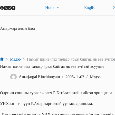
Skip
to
Home
English
content
Амаржаргалын блог
Мэдээ
Намыг шинэчлэх талаар ярьж байгаа нь зөв зvйтэ
Home
Намыг шинэчлэх талаар ярьж байгаа нь зөв зvйтэй асуудал
Amarjargal Rinchinnyam
2005-11-03
Мэдээ
Өдрийн сонины сурвалжлагч Б.Батбаатартай хийсэн ярилцлага
УИХ-ын гишүүн Р.Амаржаргалтай уулзаж ярилцлаа.
-Хэд хоногийн өмнө та УИХ-ын гишүүдэд өнөөгийн улс төрийн