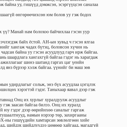
рж байна уу, гишүүд дэмжсэн, эсэргүүцсэн саналаа
ншаагүй өнгөрөөчихсөн юм болов уу гэж бодох
х үү? Манай нам болохоо байчихлаа гэсэн уур
нэчлэгдэж байх ёстой. АН-ын хувьд ч гэсэн ялгаа
нийг хангаж чадах бүтэц, боловсон хүчин нь
чадсан байна уу гэсэн асуудлууд гарч ирж байгаа.
ань шаардлага хангахгүй байгаа гэдэг нь харагдаж
 ажиллагааг шинэ шатанд гаргах цаг үеийн
лд янз бүрээр хэлж байгаа. үүнийг би маш зөв
ын удирдлагыг сольж, энэ бүх асуудлаа цэгцлэх
өвшилцөх хэрэгтэй гэдэг. Таныхаар яавал дээр гэж
 тавиад Онц их хурлыг хуралдуулж асуудлыг
 гэж заасан байгаа билээ. Онц их хуралд
үй юу гэдэг дээр өөрийнхөө саналыг гаргаж
 тушаалтнууд, намын нэрээр төр, захиргааны
үЗХ-ны гишүүдийн хамтарсан зөвлөлгөөн хийе
иад, шийдэх шийдлүүдээ цөмөөр хайгаад, магадгүй