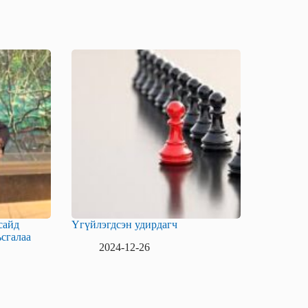
сайд
Үгүйлэгдсэн удирдагч
сгалаа
2024-12-26