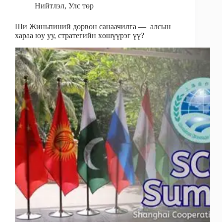
Нийтлэл
,
Улс төр
Ши Жиньпиний дөрвөн санаачилга — алсын
хараа юу уу, стратегийн хөшүүрэг үү?