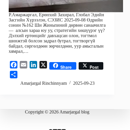
Р.Амаржаргал, Ерөнхий Захирал, Глобал Эдийн
Засгийн Хүрээлэн, СЭЗИС 2025-09-08 Өдрийн
сонин №162 Ши Жиньпиний дөрвөн санаачилга
— алсын хараа юу уу, стратегийн хөшүүрэг үү?
Дэлхий ертөнцийг давхацсан олон, тогтмол
шинжтэй болсон задрал бутрал, тогтворгүй
байдал, сөргөлдөөн зөрчилдөөн, уур амьсгалын
хямрал,…
F
E
L
X
Share
Post
a
m
i
S
c
a
n
h
Amarjargal Rinchinnyam
2025-09-23
e
i
k
a
b
l
e
r
o
d
e
o
I
Copyright © 2026 Amarjargal blog
k
n