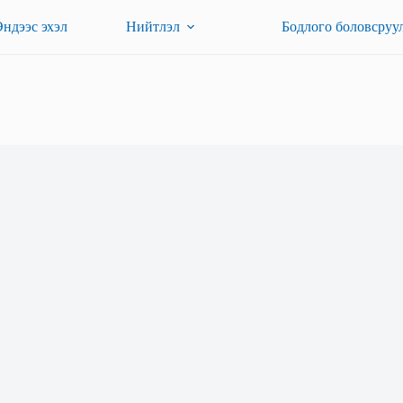
Эндээс эхэл
Нийтлэл
Бодлого боловсруу