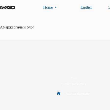
Skip
to
Home
English
content
Амаржаргалын блог
TAG
политэкономи
политэкономи
Home