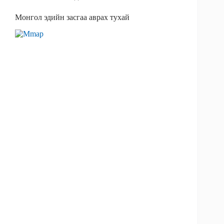
k
n
Монгол эдийн засгаа аврах тухай