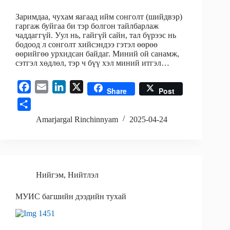
Заримдаа, чухам яагаад ийм сонголт (шийдвэр)
гаргаж буйгаа би тэр болгон тайлбарлаж
чаддаггүй. Уул нь, гайгүй сайн, тал бүрээс нь
бодоод л сонголт хийсэндээ гэтэл өөрөө
өөрийгөө урхидсан байдаг. Миний ой санамж,
сэтгэл хөдлөл, тэр ч бүү хэл миний итгэл…
F
E
L
X
Share
Post
a
m
i
S
c
a
n
h
Amarjargal Rinchinnyam
2025-04-24
e
i
k
a
b
l
e
r
o
d
e
o
I
Нийгэм
,
Нийтлэл
k
n
МУИС багшийн дээдийн тухай