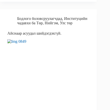
Бодлого боловсруулагчдад
,
Институцийн
чадавхи ба Төр
,
Нийгэм
,
Улс төр
Айснаар асуудал шийдэгдэхгүй.