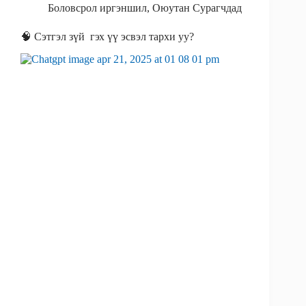
Боловсрол иргэншил
,
Оюутан Сурагчдад
🧠 Сэтгэл зүй гэх үү эсвэл тархи уу?