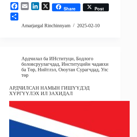
F
E
L
X
Share
Post
a
m
i
S
c
a
n
h
Amarjargal Rinchinnyam
2025-02-10
e
i
k
a
b
l
e
r
o
d
e
o
I
Ардчилал ба ИНституци
,
Бодлого
k
n
боловсруулагчдад
,
Институцийн чадавхи
ба Төр
,
Нийтлэл
,
Оюутан Сурагчдад
,
Улс
төр
АРДЧИЛСАН НАМЫН ГИШҮҮДЭД
ХҮРГҮҮЛЭХ ИЛ ЗАХИДАЛ