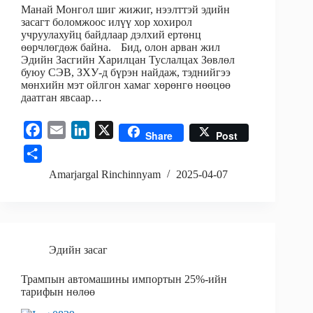
Манай Монгол шиг жижиг, нээлттэй эдийн
засагт боломжоос илүү хор хохирол
учруулахуйц байдлаар дэлхий ертөнц
өөрчлөгдөж байна. Бид, олон арван жил
Эдийн Засгийн Харилцан Туслалцах Зөвлөл
буюу СЭВ, ЗХУ-д бүрэн найдаж, тэднийгээ
мөнхийн мэт ойлгон хамаг хөрөнгө нөөцөө
даатган явсаар…
F
E
L
X
Share
Post
a
m
i
S
c
a
n
h
Amarjargal Rinchinnyam
2025-04-07
e
i
k
a
b
l
e
r
o
d
e
o
I
Эдийн засаг
k
n
Трампын автомашины импортын 25%-ийн
тарифын нөлөө