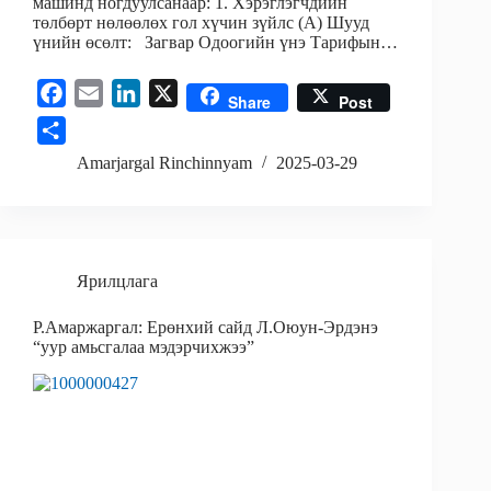
машинд ногдуулсанаар: 1. Хэрэглэгчдийн
төлбөрт нөлөөлөх гол хүчин зүйлс (A) Шууд
үнийн өсөлт: Загвар Одоогийн үнэ Тарифын…
F
E
L
X
Share
Post
a
m
i
S
c
a
n
h
Amarjargal Rinchinnyam
2025-03-29
e
i
k
a
b
l
e
r
o
d
e
o
I
Ярилцлага
k
n
Р.Амаржаргал: Ерөнхий сайд Л.Оюун-Эрдэнэ
“уур амьсгалаа мэдэрчихжээ”