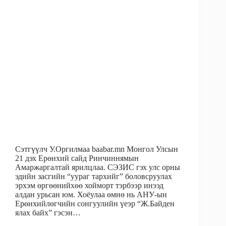
Сэтгүүлч У.Оргилмаа baabar.mn Монгол Улсын
21 дэх Ерөнхий сайд Ринчиннямын
Амаржаргалтай ярилцлаа. СЭЗИС гэх улс орны
эдийн засгийн “уураг тархийг” боловсруулах
эрхэм өргөөнийхөө хойморт тэрбээр инээд
алдан урьсан юм. Хоёулаа өмнө нь АНУ-ын
Ерөнхийлөгчийн сонгуулийн үеэр “Ж.Байден
ялах байх” гэсэн…