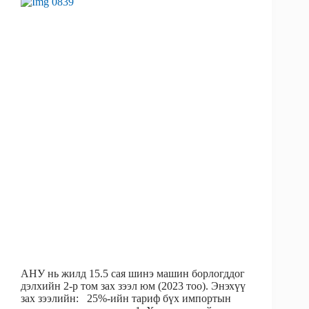
АНУ нь жилд 15.5 сая шинэ машин борлогддог
дэлхийн 2-р том зах зээл юм (2023 тоо). Энэхүү
зах зээлийн: 25%-ийн тариф бүх импортын