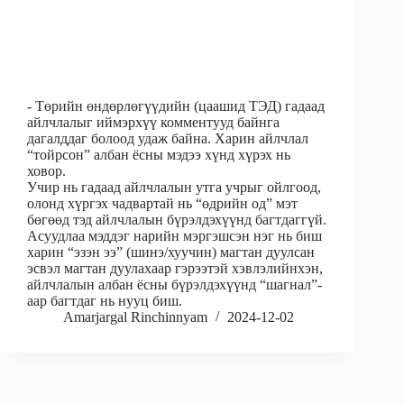
- Төрийн өндөрлөгүүдийн (цаашид ТЭД) гадаад
айлчлалыг иймэрхүү комментууд байнга
дагалддаг болоод удаж байна. Харин айлчлал
“тойрсон” албан ёсны мэдээ хүнд хүрэх нь
ховор.
Учир нь гадаад айлчлалын утга учрыг ойлгоод,
олонд хүргэх чадвартай нь “өдрийн од” мэт
бөгөөд тэд айлчлалын бүрэлдэхүүнд багтдаггүй.
Асуудлаа мэддэг нарийн мэргэшсэн нэг нь биш
харин “эзэн ээ” (шинэ/хуучин) магтан дуулсан
эсвэл магтан дуулахаар гэрээтэй хэвлэлийнхэн,
айлчлалын албан ёсны бүрэлдэхүүнд “шагнал”-
аар багтдаг нь нууц биш.
Amarjargal Rinchinnyam
2024-12-02