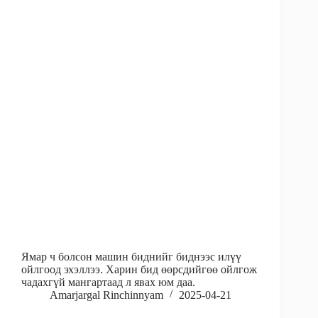
Ямар ч болсон машин биднийг биднээс илүү
ойлгоод эхэллээ. Харин бид өөрсдийгөө ойлгож
чадахгүй мангартаад л явах юм даа.
Amarjargal Rinchinnyam
2025-04-21