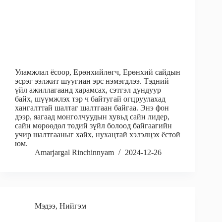
Уламжлал ёсоор, Ерөнхийлөгч, Ерөнхий сайдын
эсрэг ээлжит шуугиан эрс нэмэгдлээ. Тэдний
үйл ажиллагаанд харамсах, сэтгэл дундуур
байх, шүүмжлэх тэр ч байтугай огцруулахад
хангалттай шалтаг шалтгаан байгаа. Энэ фон
дээр, яагаад монголчуудын хувьд сайн лидер,
сайн мөрөөдөл төдий зүйл болоод байгаагийн
учир шалтгааныг хайх, нухацтай хэлэлцэх ёстой
юм.
Amarjargal Rinchinnyam
2024-12-26
Мэдээ
,
Нийгэм