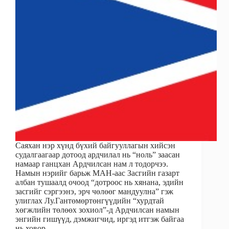
Саяхан нэр хүнд бүхий байгууллагын хийсэн
судалгаагаар дотоод ардчилал нь “ноль” заасан
намаар ганцхан Ардчилсан нам л тодорчээ.
Намын нэрийг барьж МАН-аас Засгийн газарт
албан тушаалд очоод “дотроос нь хянана, эдийн
засгийг сэргээнэ, эрч чөлөөг мандуулна” гэж
улиглах Лу.Гантөмөртөнгүүдийн “хурдтай
хөгжлийн төлөөх зохиол”-д Ардчилсан намын
энгийн гишүүд, дэмжигчид, иргэд итгэж байгаа
нь ховор.