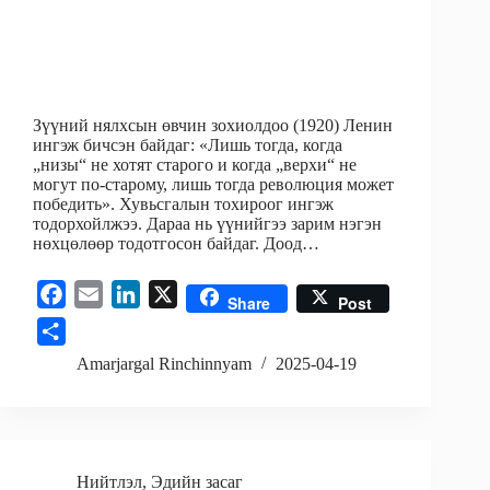
Зүүний нялхсын өвчин зохиолдоо (1920) Ленин
ингэж бичсэн байдаг: «Лишь тогда, когда
„низы“ не хотят старого и когда „верхи“ не
могут по-старому, лишь тогда революция может
победить». Хувьсгалын тохироог ингэж
тодорхойлжээ. Дараа нь үүнийгээ зарим нэгэн
нөхцөлөөр тодотгосон байдаг. Доод…
F
E
L
X
Share
Post
a
m
i
S
c
a
n
h
Amarjargal Rinchinnyam
2025-04-19
e
i
k
a
b
l
e
r
o
d
e
o
I
Нийтлэл
,
Эдийн засаг